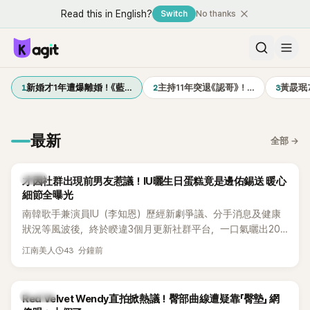
Read this in English?
Switch
No thanks
1
2
3
新婚才1年遭爆離婚！《藍…
主持11年突退《認哥》！…
黃晸珉
最新
全部
→
韓星
才因社群出現前男友惹議！IU曬生日蛋糕竟是邊佑錫送 暖心
細節全曝光
南韓歌手兼演員IU（李知恩）歷經新劇爭議、分手消息及健康
狀況等風波後，終於睽違3個月更新社群平台，一口氣曬出20
張近況照，讓大批粉絲又驚又喜。其中，一張生日蛋糕照意外
43 分鐘前
江南美人
掀起熱議，不僅送禮人的身分曝光，就連貼文背景音樂也被眼
尖網友發現暗藏玄機，在韓網引發兩波討論。
K-POP
Red Velvet Wendy直拍掀熱議！臀部曲線遭疑靠「臀墊」 網