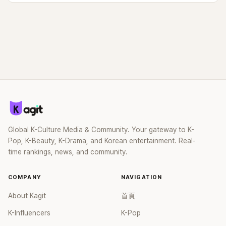
Global K-Culture Media & Community. Your gateway to K-
Pop, K-Beauty, K-Drama, and Korean entertainment. Real-
time rankings, news, and community.
COMPANY
NAVIGATION
About Kagit
首頁
K-Influencers
K-Pop