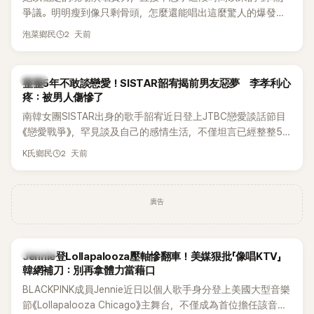
爭議。明明瘦到像只剩骨頭，怎麼還能唱出這麼驚人的爆發力
和音量？
2 天前
泡菜鄉民
韓星
整整5年不敢談戀愛！SISTAR韶宥揭前男友惡夢 李孝利心
疼：被男人傷慘了
南韓女團SISTAR出身的歌手韶宥近日登上JTBC戀愛談話節目
《戀愛戰爭》，罕見談及自己的感情生活，不僅坦言已經整整5
年沒有談戀愛，更首度透露空窗至今的原因，全與上一段戀情
2 天前
K氏鄉民
有關，一番真心告白讓現場來賓都相當震驚。
廣告
K-POP
Jennie登Lollapalooza壓軸慘翻車！美媒狠批「像唱KTV」
韓網補刀：別再拿體力當藉口
BLACKPINK成員Jennie近日以個人歌手身分登上美國大型音樂
節《Lollapalooza Chicago》主舞台，不僅成為首位擔任該音樂