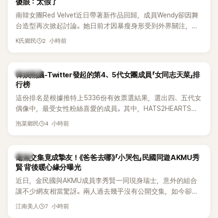
傻眼：太假了
南韓女團Red Velvet近日帶著新作品回歸，成員Wendy卻因舞
台造型再次掀起討論。她日前才因暴瘦身形受到外界關注，又
被質疑在舞台上使用臀墊，如今最新打歌舞台曝光後，再度因
2 小時前
K氏鄉民
身形比例引發熱議。
熱議討論
韓娛熱議-Twitter發起的第4、5代女團成員「女同志天菜」排
行榜
這份排名是根據推特上5336份有效票選結果，選出四、五代女
偶像中，最受女性粉絲喜愛的成員。其中，HATS2HEARTS成
員包攬了前三名，展現了她們在女性社群中的高人氣。
4 小時前
泡菜鄉民
韓星
毫無交集竟成摯友！《爸爸去哪》「小哭包」民國同遊AKMU秀
賢 背後暖心緣分曝光
近日，金民國與AKMU成員李秀賢一同現身瑞士，意外的組合
讓不少網友相當驚訝。兩人過去幾乎沒有公開交集，如今卻一
起踏上瑞士之旅，也讓粉絲紛紛好奇：「他們到底是怎麼認識
7 小時前
江南美人
的？」