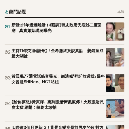
起，節目現場立刻充滿驚呼聲與笑聲，也再次讓人見識到她面
對流言時「豁出去」的直率性格。其實她過去也曾在 SBS 節目
熱門話題
本週
《脫掉鞋子恢單4Men》 中，親自公開那張當年引發話題的「腋下
比基尼照」，再次重提這段至今仍被粉絲視為黑歷史代表作的事
新婚才1年遭爆離婚！《藍調》韓志旼唐氏症姊二度回
01
件。 回顧李智惠的演藝路，她於 1998 年以混聲團體 S#arp 成
應 真實婚姻現況曝光
員身分出道，該團在 2000 年代初期紅極一時，由李智惠、徐
智英兩位女成員，以及張錫炫、Chris Kim 兩位男成員組成。不
過後來爆出長達四年的團內霸凌風波，甚至傳出徐智英母親對
主持11年突退《認哥》！金希澈終於說真話 姜鎬童成
02
李智惠言語辱罵、動手等爭議，最終團體於 2002 年解散。 團
最大關鍵
體解散後，李智惠轉型 solo，靠著綜藝與歌唱實力持續活躍演
藝圈。據悉，她當年能加入 S#arp，也與 李尚敏 的賞識有關。
感情方面，李智惠於 2017 年與圈外男友結婚，婚後育有兩個
黃晸珉77通電話錄音曝光！崩潰喊「拜託放過我」 爆料
03
女兒，一家四口生活幸福美滿。如今除了持續活躍於綜藝節
女曾是SHINee、NCT站姐
目，她經營的 YouTube 頻道也即將突破百萬訂閱，近年內容深
受網友喜愛，再度迎來事業第二春。
《給你夢想》黃寅燁、惠利激情床戲瘋傳！火辣激吻尺
04
度太猛 網驚：韓劇太敢拍
IU睽違3個月更新IG！背景音樂竟是前男友的歌 對方