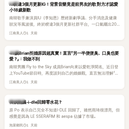
韓星
IU睽違3個月更新IG！背景音樂竟是前男友的歌 對方才認愛
小18歲新歡
南韓歌手兼演員IU（李知恩）歷經新劇爭議、分手消息及健康
狀況等風波後，終於睽違3個月更新社群平台，一口氣曬出20
張近況照，讓大批粉絲又驚又喜。不過，比起照片本身，更引
1 天前
江南美人
發熱議的是，她竟選用前男友張基河所屬樂團的歌曲作為背景
音樂，意外掀起韓網討論。
韓星
45歲Brian拒婚原因超真實！直言「另一半便便臭、口臭也要
愛？」：我做不到
南韓男團 Fly to the Sky 成員Brian向來以愛乾淨聞名，近日登
上YouTube節目時，再度談到自己的婚姻觀，直言無法理解「連
另一半的口臭、便便臭都要愛」這種說法，更大方表明自己是不
1 天前
江南美人
婚主義者，一番超直白發言掀起熱議。
熱議討論
韓娛熱議-i-dle回歸零水花？
原 Po 表示自己完全不知道I-DLE 回歸了，雖然雨琦很漂亮，但
感覺是因為 LE SSERAFIM 和 aespa 佔據了市場。
1 天前
泡菜鄉民