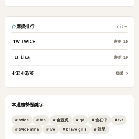
應援排行
全部
→
TW
TWICE
應援
10
LI
Lisa
應援
10
朴彩
朴彩英
應援
5
本週趨勢關鍵字
#
twice
#
bts
#
金宣虎
#
gd
#
金在中
#
txt
#
twice mina
#
ive
#
brave girls
#
韓星