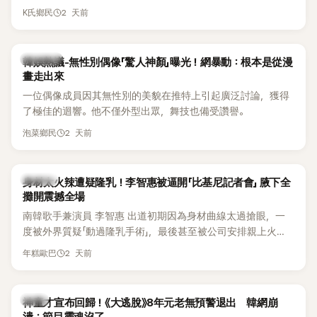
節Headliner（壓軸主秀）的K-POP女SOLO歌手，寫下全新紀
2 天前
K氏鄉民
錄。然而，演出結束後卻掀起兩極評價，不僅現場歌唱實力遭
部分網友質疑，就連美國當地媒體也毫不留情給出負評，甚至
形容整場演出「就像一場豪華KTV」。
熱議討論
韓娛熱議-無性別偶像「驚人神顏」曝光！網暴動：根本是從漫
畫走出來
一位偶像成員因其無性別的美貌在推特上引起廣泛討論，獲得
了極佳的迴響。他不僅外型出眾，舞技也備受讚譽。
2 天前
泡菜鄉民
K-POP
身材太火辣遭疑隆乳！李智惠被逼開「比基尼記者會」 腋下全
攤開震撼全場
南韓歌手兼演員 李智惠 出道初期因為身材曲線太過搶眼，一
度被外界質疑「動過隆乳手術」，最後甚至被公司安排親上火
線，召開前所未見的「泳裝記者會」澄清。這場記者會後來還被
2 天前
年糕歐巴
韓國演藝圈點名為流傳至今的「三大記者會」之一。近日她在綜
藝節目中親口回憶這段「隆乳疑雲黑歷史」，話題再度被翻出來
熱議。 2日播出的 SBS 綜藝節目《我的經紀人太難搞－秘書
韓星
神童才宣布回歸！《大逃脫》8年元老無預警退出 韓網崩
鎮》，邀請同時兼顧工作與育兒的演藝圈代表「媽媽群」——李智