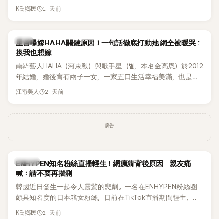
表示，當時選擇瀟灑放手，但如果同樣的事情現在再發生，「我
1 天前
K氏鄉民
絕對不會坐視不管」，直率發言掀起熱議。
韓星
星首曝嫁HAHA關鍵原因！一句話徹底打動她 網全被暖哭：
換我也想嫁
南韓藝人HAHA（河東勳）與歌手星（별，本名金高恩）於2012
年結婚，婚後育有兩子一女，一家五口生活幸福美滿，也是韓
國演藝圈公認的模範夫妻。近日，星首度公開當年決定嫁給
2 天前
江南美人
HAHA的關鍵原因，竟是一句讓她至今仍難忘的話，也成為她
點頭步入婚姻的最大理由。
廣告
K-POP
ENHYPEN知名粉絲直播輕生！網瘋猜背後原因 親友痛
喊：請不要再揣測
韓國近日發生一起令人震驚的悲劇。一名在ENHYPEN粉絲圈
頗具知名度的日本籍女粉絲，日前在TikTok直播期間輕生，最
終不幸身亡，消息曝光後震驚韓網，也讓不少粉絲湧入社群平
2 天前
K氏鄉民