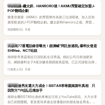
為第五代女團中極具辨識度的新生代代表之一。
熱議討論
韓娛熱議-繼太妍、HANRORO後！AKMU秀賢確定加盟J-
POP翻唱企劃
樂童音樂家（AKMU）的秀賢將作為第三位演唱者，加入目前
廣受歡迎的J-POP翻唱企劃。繼太妍和Hanroro之後，秀賢已
獲選為第三首翻唱歌曲的主唱，並於近期完成錄音。
1 天前
泡菜鄉民
韓星
黃晸珉77通電話錄音曝光！崩潰喊「拜託放過我」 爆料女曾是
SHINee、NCT站姐
南韓影帝黃晸珉近日深陷私生活爭議，經紀公司日前強硬表
示，網路爆料女子A某涉嫌長期跟蹤黃晸珉，已正式採取法律
行動。不過，A並未停止發聲，持續透過社群平台公開爆料，反
1 天前
江南美人
駁經紀公司的說法，強調兩人一直維持雙向聯繫，並非外界所
稱的單方面騷擾。如今，韓媒《Dispatch》再曝光雙方77通電話
的錄音內容，而A也首度承認自己過去曾是SHINee、NCT等偶
K-POP
遭閨蜜搶男友還大方成全！SISTAR孝琳親揭當年真相 只
像團體的「站姐」，事件持續延燒。
因對方「1句話」忍痛放手
南韓女團SISTAR出身的孝琳近日登上YouTube節目，大方分享
自己的戀愛觀，更首度坦承過去曾遭最好的朋友搶走男友。她