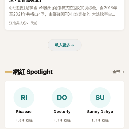
潰：節目靈魂沒了
惠、李賢怡、李恩亨，以第13位「My Star」身分登場，分享最真
《大逃脫》是韓國tvN推出的招牌密室逃脫實境綜藝，自2018年
實的生活日常。 節目一開始，李瑞鎮 率先與李智惠會合，兩人
至2021年共播出4季，由鄭鍾淵PD打造完整的「大逃脫宇宙
邊搭車邊聊天，氣氛輕鬆。聊到最近的新聞，李瑞鎮突然直球
（DTCU）」，憑藉燒腦劇情、電影級場景與龐大世界觀，累積
發問：「妳不是上新聞了？說妳去做整形？是人中縮短手術嗎？」
2 天前
江南美人
大批死忠粉絲，被譽為韓國最具代表性的密室逃脫綜藝之一。
一貫犀利又不留情的問法，讓現場瞬間笑成一片。對此，李智
惠也毫不閃躲，淡定接招，兩人鬥嘴默契十足。 話題接著一路
延燒到過去的爭議。李瑞鎮脫口補刀：「妳以前不是還在游泳池
載入更多 →
開過記者會？」直接點名她當年的風波。李智惠聽了忍不住笑
說：「哥怎麼連這個都知道？」李瑞鎮則回嘴：「那時候新聞鬧那
麼大，不知道才奇怪吧。」一來一往，氣氛反而更加輕鬆。 談到
當年情況，李智惠終於鬆口坦言，當時確實被質疑動過隆胸手
網紅 Spotlight
全部
→
術。她回憶：「拍了比基尼照片之後，就開始被說是不是去隆乳
了。」為了澄清誤會，她只好親自站出來說清楚。 李智惠進一步
解釋，當時隆胸手術幾乎只有「腋下切開」一種方式，「所以我就
想，既然一直說我有做，那我乾脆把腋下給大家看，證明我根
RI
DO
SU
本沒動過。」一句話說完，全場瞬間炸鍋，來賓又驚又笑。 事實
上，早在 2006 年，李智惠就為了證明自己沒有「隆乳」，真的
召開了一場泳裝記者招待會。當時她穿著比基尼站在一排攝影
Risabae
Doctorly
Sunny Dahye
H
機前，面對媒體擺出各種姿勢，畫面至今仍被網友津津樂道。
4.0M
粉絲
4.7M
粉絲
1.7M
粉絲
這段為平息爭議、直接公開腋下畫面自證清白的往事再度被提