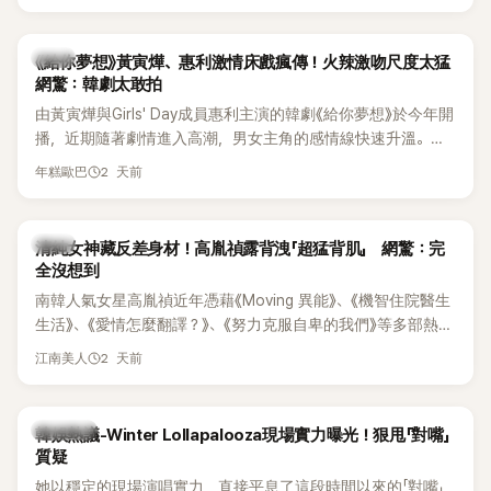
台哀悼。事發後，死者親友也陸續出面證實噩耗，並呼籲外界
停止揣測，盼逝者安息。
韓劇
《給你夢想》黃寅燁、惠利激情床戲瘋傳！火辣激吻尺度太猛
網驚：韓劇太敢拍
由黃寅燁與Girls' Day成員惠利主演的韓劇《給你夢想》於今年開
播，近期隨著劇情進入高潮，男女主角的感情線快速升溫。最
新播出的第8集不僅上演火辣吻戲，更接連出現床戲橋段，讓
2 天前
年糕歐巴
相關片段在網路上瘋傳，引發觀眾熱烈討論。
韓星
清純女神藏反差身材！高胤禎露背洩「超猛背肌」 網驚：完
全沒想到
南韓人氣女星高胤禎近年憑藉《Moving 異能》、《機智住院醫生
生活》、《愛情怎麼翻譯？》、《努力克服自卑的我們》等多部熱門
作品，躍升為韓劇新一代女神代表，不僅演技備受肯定，精緻
2 天前
江南美人
五官與清新空靈的氣質也擄獲大批粉絲。近日，她因分享一組
近況照意外掀起熱議，不是因為仙氣十足的美貌，而是藏在纖
細身材下的超狂背肌與肩膀線條，反差感十足，讓不少網友看
熱議討論
韓娛熱議-Winter Lollapalooza現場實力曝光！狠甩「對嘴」
傻直呼：「原來她身材這麼猛！」
質疑
她以穩定的現場演唱實力，直接平息了這段時間以來的「對嘴」