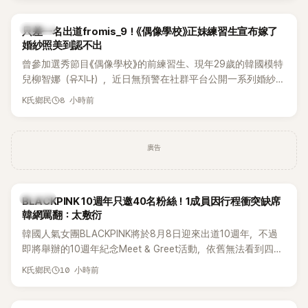
K-POP
只差一名出道fromis_9！《偶像學校》正妹練習生宣布嫁了
婚紗照美到認不出
曾參加選秀節目《偶像學校》的前練習生、現年29歲的韓國模特
兒柳智娜（유지나），近日無預警在社群平台公開一系列婚紗
照，親自宣布即將步入婚姻，消息曝光後讓不少曾追看節目的
8 小時前
K氏鄉民
粉絲又驚又喜，紛紛送上祝福。
廣告
K-POP
BLACKPINK 10週年只邀40名粉絲！1成員因行程衝突缺席
韓網罵翻：太敷衍
韓國人氣女團BLACKPINK將於8月8日迎來出道10週年，不過
即將舉辦的10週年紀念Meet & Greet活動，依舊無法看到四人
合體。根據韓媒《MyDaily》7日報導，當天將由Jisoo（智秀）、
10 小時前
K氏鄉民
Rosé與Jennie出席，Lisa則因行程安排確定缺席，再度引發粉
絲熱議。