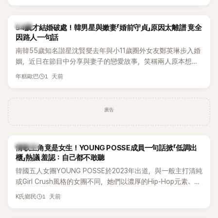
韓星
54歲才結婚破處！韓男星與嫩妻「婚前守貞」原因太離譜 竟全
因路人一句話
南韓55歲知名諧星沈賢燮去年與小11歲圈外女友鄭英琳步入婚
姻，近日在節目中分享與妻子的戀愛故事，笑稱兩人原本想享
受兩人世界，沒想到站在飯店門口時竟被路人認出，還一路替
1 天前
年糕歐巴
他們加油打氣，讓他害羞到最後直接放棄進飯店，意外成了婚
前一直堅守「婚前守貞」的原因之一。
廣告
K-POP
情歌主角竟是女生！YOUNG POSSE成員一句話掀「低調出
櫃」熱議 羞認：自己都不敢聽
韓國五人女團YOUNG POSSE於2023年出道，與一般主打清純
或Girl Crush風格的女團不同，她們以濃厚的Hip-Hop元素、自
創Rap及成員親自參與創作為特色，MV也融入美式街頭、塗
1 天前
K氏鄉民
鴉、滑板等文化元素。雖然並非出身四大經紀公司，仍憑藉鮮
明的音樂風格，在海外尤其是歐美市場累積不少人氣，逐漸成