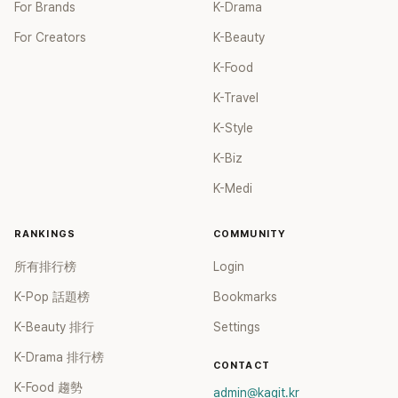
For Brands
K-Drama
For Creators
K-Beauty
K-Food
K-Travel
K-Style
K-Biz
K-Medi
RANKINGS
COMMUNITY
所有排行榜
Login
K-Pop 話題榜
Bookmarks
K-Beauty 排行
Settings
K-Drama 排行榜
CONTACT
K-Food 趨勢
admin@kagit.kr