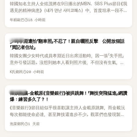
韓國知名主持人全炫茂將在9日播出的MBN、SBS Plus節目《我
遇見的精神病患》（내가 만난 사이코패스）中，首度坦承一段不
堪回首的戀愛經歷，自爆曾遭前女友過度控制，不僅走到哪都
18 小時前
年糕歐巴
得開視訊報備，最後甚至因此和朋友失去聯絡，分手後朋友的
一句「歡迎回來」，更讓他至今印象深刻。
K-POP
少時孝淵遭拍「翻車照」不忍了！親自曬照反擊 公開放狠話
「買記者住址」
韓國女團少女時代成員孝淵近日出席活動時，因一張「失手照」
意外引發話題。沒想到她本人看到照片後，不但沒有生氣，反
而親自把照片放上IG限時動態開玩笑，甚至幽默喊話要「買記者
20 小時前
K氏鄉民
的住址」，讓網友全笑翻。
熱議討論
韓娛熱議-金載原《音樂銀行》被拱跳舞！「舞技突飛猛進」網讚
爆：練習多久了？！
《音樂銀行》節目組似乎很喜歡讓主持人金載原跳舞，而金載沅
每次都能使命必達，甚至舞技還進步不少。觀眾們也發現製作
單位對此樂此不疲。
1 天前
泡菜鄉民