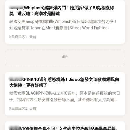
K-POP
aespa〈Whiplash〉編舞爆內鬥！她哭訴「做了8成」卻沒得
獎 遭反嗆：高潮才是關鍵
韓國女團aespa招牌歌曲〈Whiplash〉近日爆出編舞功勞之爭！
知名編舞家Renan在Mnet新節目《Street World Fighter：
Directors' War》預告中，公開談及自己在〈Whiplash〉編舞上的
1 天前
K氏鄉民
貢獻，直言明明自己完成約8成舞蹈，2025 KOREA Awards「年
度編舞大賞」卻由Lachica拿走，讓她至今仍感到相當不平。
廣告
K-POP
BLACKPINK 10週年惹怒粉絲！Jisoo急發文道歉 韓網風向
大逆轉：更有好感了
韓國女團BLACKPINK迎來出道10週年，原本是值得慶祝的大日
子，卻因官方活動安排引發粉絲不滿，甚至傳出有人持高爾夫
球桿到YG娛樂大樓鬧事。Jisoo今（8日）也親自發文向BLINK
1 天前
K氏鄉民
道歉，坦言這次紀念日「好像是充滿歉意的一天」。
韓星
李昇基105億押金拿不回！女代表失控放狠話「再爆李昇基、