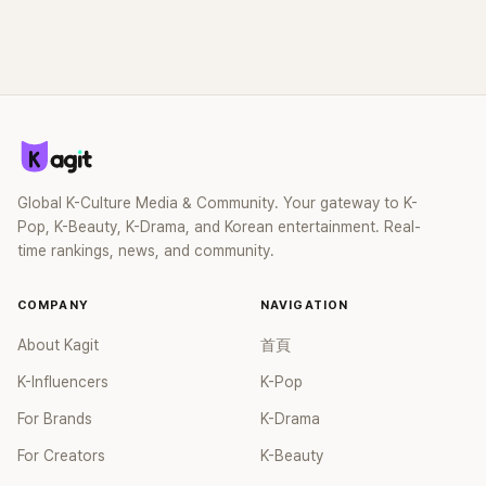
Global K-Culture Media & Community. Your gateway to K-
Pop, K-Beauty, K-Drama, and Korean entertainment. Real-
time rankings, news, and community.
COMPANY
NAVIGATION
About Kagit
首頁
K-Influencers
K-Pop
For Brands
K-Drama
For Creators
K-Beauty