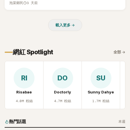
3 天前
泡菜鄉民
載入更多 →
網紅 Spotlight
全部
→
RI
DO
SU
Risabae
Doctorly
Sunny Dahye
H
4.0M
粉絲
4.7M
粉絲
1.7M
粉絲
熱門話題
本週