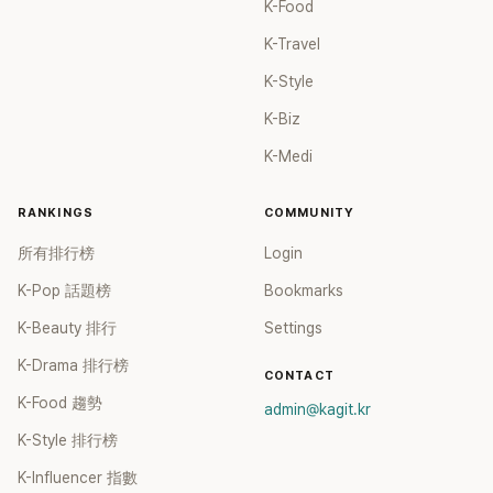
K-Food
K-Travel
K-Style
K-Biz
K-Medi
RANKINGS
COMMUNITY
所有排行榜
Login
K-Pop 話題榜
Bookmarks
K-Beauty 排行
Settings
K-Drama 排行榜
CONTACT
K-Food 趨勢
admin@kagit.kr
K-Style 排行榜
K-Influencer 指數