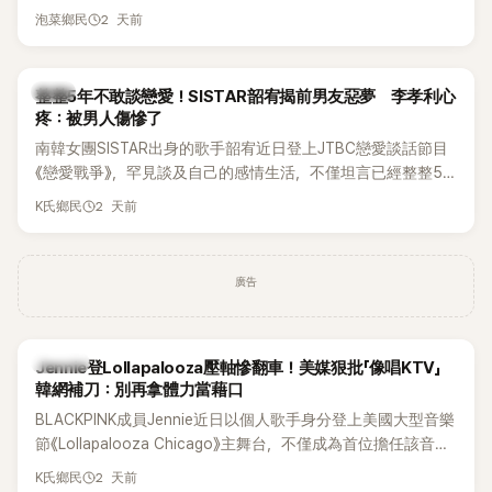
和音量？
2 天前
泡菜鄉民
韓星
整整5年不敢談戀愛！SISTAR韶宥揭前男友惡夢 李孝利心
疼：被男人傷慘了
南韓女團SISTAR出身的歌手韶宥近日登上JTBC戀愛談話節目
《戀愛戰爭》，罕見談及自己的感情生活，不僅坦言已經整整5
年沒有談戀愛，更首度透露空窗至今的原因，全與上一段戀情
2 天前
K氏鄉民
有關，一番真心告白讓現場來賓都相當震驚。
廣告
K-POP
Jennie登Lollapalooza壓軸慘翻車！美媒狠批「像唱KTV」
韓網補刀：別再拿體力當藉口
BLACKPINK成員Jennie近日以個人歌手身分登上美國大型音樂
節《Lollapalooza Chicago》主舞台，不僅成為首位擔任該音樂
節Headliner（壓軸主秀）的K-POP女SOLO歌手，寫下全新紀
2 天前
K氏鄉民