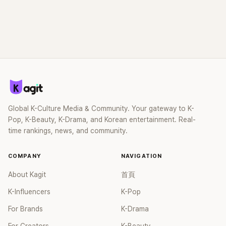
Global K-Culture Media & Community. Your gateway to K-
Pop, K-Beauty, K-Drama, and Korean entertainment. Real-
time rankings, news, and community.
COMPANY
NAVIGATION
About Kagit
首頁
K-Influencers
K-Pop
For Brands
K-Drama