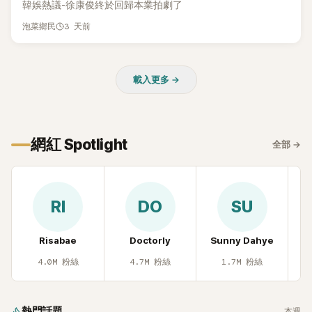
韓娛熱議-徐康俊終於回歸本業拍劇了
3 天前
泡菜鄉民
載入更多 →
網紅 Spotlight
全部
→
RI
DO
SU
Risabae
Doctorly
Sunny Dahye
H
4.0M
粉絲
4.7M
粉絲
1.7M
粉絲
熱門話題
本週