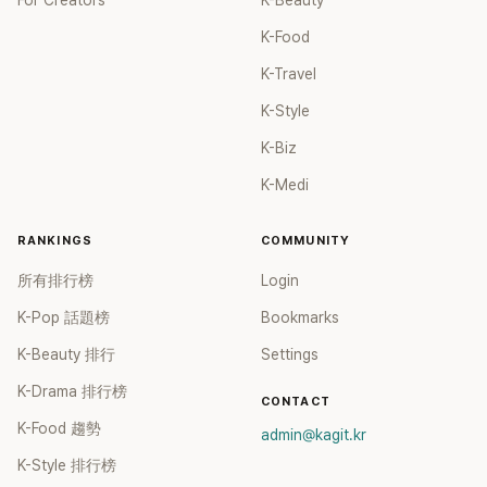
For Creators
K-Beauty
K-Food
K-Travel
K-Style
K-Biz
K-Medi
RANKINGS
COMMUNITY
所有排行榜
Login
K-Pop 話題榜
Bookmarks
K-Beauty 排行
Settings
K-Drama 排行榜
CONTACT
K-Food 趨勢
admin@kagit.kr
K-Style 排行榜