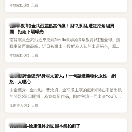
法律行動。不過，A某並未因此停止發聲，5日再度透過社群平
《脫掉鞋子恢單4Men》 中，親自公開那張當年引發話題的「腋下
2 天前
年糕歐巴
台公開更多內容，反駁經紀公司的說法，強調兩人的聯繫一直
比基尼照」，再次重提這段至今仍被粉絲視為黑歷史代表作的事
都是「雙向互動」，並非外界所稱的單方面騷擾。
件。 回顧李智惠的演藝路，她於 1998 年以混聲團體 S#arp 成
員身分出道，該團在 2000 年代初期紅極一時，由李智惠、徐
韓星
《鐵拳教育》金武烈差點當偶像！因「2原因」遭狂挖角組男
智英兩位女成員，以及張錫炫、Chris Kim 兩位男成員組成。不
團 拒絕下場曝光
過後來爆出長達四年的團內霸凌風波，甚至傳出徐智英母親對
南韓演員金武烈近來憑藉Netflix影集《鐵拳教育》紅遍全球，演
李智惠言語辱罵、動手等爭議，最終團體於 2002 年解散。 團
藝事業再攀高峰。近日被爆出一段鮮為人知的出道祕辛，原來
體解散後，李智惠轉型 solo，靠著綜藝與歌唱實力持續活躍演
他當年差點不是以演員身分出道，而是成為男團偶像的一員。
3 天前
年糕歐巴
藝圈。據悉，她當年能加入 S#arp，也與 李尚敏 的賞識有關。
感情方面，李智惠於 2017 年與圈外男友結婚，婚後育有兩個
女兒，一家四口生活幸福美滿。如今除了持續活躍於綜藝節
韓星
金志勳誇金憓秀「身材太驚人」！一句話遭轟物化女性 網
目，她經營的 YouTube 頻道也即將突破百萬訂閱，近年內容深
怒：太噁心
受網友喜愛，再度迎來事業第二春。
由金憓秀、金志勳、曹汝貞、金宰澈主演的戲劇《現在不是出軌
的問題》近日開播，為宣傳新作品，四位主演一同出演YouTube
節目，不料訪談中的一段發言卻意外掀起爭議。不少網友認
3 天前
江南美人
為，他將焦點放在金憓秀的身材，言論帶有「物化女性」意味，
引發大量批評。
熱議討論
韓娛熱議-徐康俊終於回歸本業拍劇了