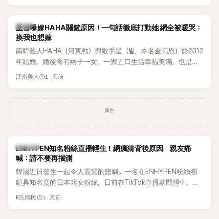
絕對不會坐視不管」，直率發言掀起熱議。
韓星
星首曝嫁HAHA關鍵原因！一句話徹底打動她 網全被暖哭：
換我也想嫁
南韓藝人HAHA（河東勳）與歌手星（별，本名金高恩）於2012
年結婚，婚後育有兩子一女，一家五口生活幸福美滿，也是韓
國演藝圈公認的模範夫妻。近日，星首度公開當年決定嫁給
1 天前
江南美人
HAHA的關鍵原因，竟是一句讓她至今仍難忘的話，也成為她
點頭步入婚姻的最大理由。
廣告
K-POP
ENHYPEN知名粉絲直播輕生！網瘋猜背後原因 親友痛
喊：請不要再揣測
韓國近日發生一起令人震驚的悲劇。一名在ENHYPEN粉絲圈
頗具知名度的日本籍女粉絲，日前在TikTok直播期間輕生，最
終不幸身亡，消息曝光後震驚韓網，也讓不少粉絲湧入社群平
1 天前
K氏鄉民
台哀悼。事發後，死者親友也陸續出面證實噩耗，並呼籲外界
停止揣測，盼逝者安息。