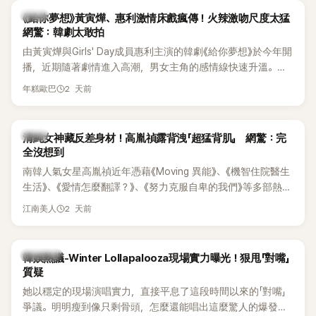
韓劇
《給你夢想》黃寅燁、惠利激情床戲瘋傳！火辣激吻尺度太猛
網驚：韓劇太敢拍
由黃寅燁與Girls' Day成員惠利主演的韓劇《給你夢想》於今年開
播，近期隨著劇情進入高潮，男女主角的感情線快速升溫。最
新播出的第8集不僅上演火辣吻戲，更接連出現床戲橋段，讓
2 天前
年糕歐巴
相關片段在網路上瘋傳，引發觀眾熱烈討論。
韓星
清純女神藏反差身材！高胤禎露背洩「超猛背肌」 網驚：完
全沒想到
南韓人氣女星高胤禎近年憑藉《Moving 異能》、《機智住院醫生
生活》、《愛情怎麼翻譯？》、《努力克服自卑的我們》等多部熱門
作品，躍升為韓劇新一代女神代表，不僅演技備受肯定，精緻
2 天前
江南美人
五官與清新空靈的氣質也擄獲大批粉絲。近日，她因分享一組
近況照意外掀起熱議，不是因為仙氣十足的美貌，而是藏在纖
細身材下的超狂背肌與肩膀線條，反差感十足，讓不少網友看
熱議討論
韓娛熱議-Winter Lollapalooza現場實力曝光！狠甩「對嘴」
傻直呼：「原來她身材這麼猛！」
質疑
她以穩定的現場演唱實力，直接平息了這段時間以來的「對嘴」
爭議。明明瘦到像只剩骨頭，怎麼還能唱出這麼驚人的爆發力