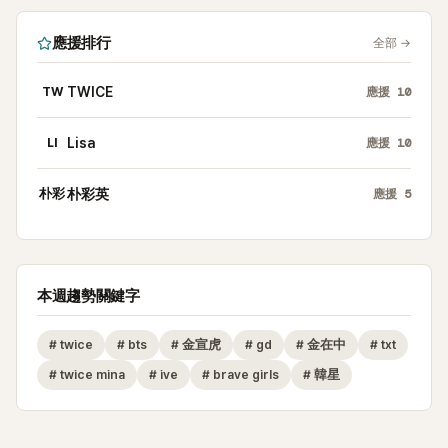
應援排行
全部
→
TW
TWICE
應援
10
LI
Lisa
應援
10
朴彩
朴彩英
應援
5
本週趨勢關鍵字
#
twice
#
bts
#
金宣虎
#
gd
#
金在中
#
txt
#
twice mina
#
ive
#
brave girls
#
韓星