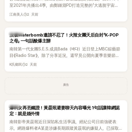
實的生活日常。 節目一開始，李瑞鎮 率先與李智惠會合，兩人
至2021年共播出4季，由鄭鍾淵PD打造完整的「大逃脫宇宙
邊搭車邊聊天，氣氛輕鬆。聊到最近的新聞，李瑞鎮突然直球
（DTCU）」，憑藉燒腦劇情、電影級場景與龐大世界觀，累積
發問：「妳不是上新聞了？說妳去做整形？是人中縮短手術嗎？」
2 天前
江南美人
大批死忠粉絲，被譽為韓國最具代表性的密室逃脫綜藝之一。
一貫犀利又不留情的問法，讓現場瞬間笑成一片。對此，李智
惠也毫不閃躲，淡定接招，兩人鬥嘴默契十足。 話題接著一路
延燒到過去的爭議。李瑞鎮脫口補刀：「妳以前不是還在游泳池
K-POP
沒被Waterbomb邀請不忍了！火辣女團天后自封「K-POP
開過記者會？」直接點名她當年的風波。李智惠聽了忍不住笑
之母」 一句話酸爆主辦
說：「哥怎麼連這個都知道？」李瑞鎮則回嘴：「那時候新聞鬧那
南韓第一代女團S.E.S.成員Bada（바다）近日登上MBC綜藝節
麼大，不知道才奇怪吧。」一來一往，氣氛反而更加輕鬆。 談到
目《Radio Star》，除了分享近況，還罕見公開向夏季音樂節
當年情況，李智惠終於鬆口坦言，當時確實被質疑動過隆胸手
Waterbomb喊話，笑稱自己至今從未受邀演出，更幽默表示：
2 天前
K氏鄉民
術。她回憶：「拍了比基尼照片之後，就開始被說是不是去隆乳
「我名字就叫『Bada（海）』，Waterbomb卻沒找我，這根本只
了。」為了澄清誤會，她只好親自站出來說清楚。 李智惠進一步
是懂了皮毛。」一番話笑翻全場，也引發網友熱議。
解釋，當時隆胸手術幾乎只有「腋下切開」一種方式，「所以我就
想，既然一直說我有做，那我乾脆把腋下給大家看，證明我根
廣告
本沒動過。」一句話說完，全場瞬間炸鍋，來賓又驚又笑。 事實
上，早在 2006 年，李智惠就為了證明自己沒有「隆乳」，真的
召開了一場泳裝記者招待會。當時她穿著比基尼站在一排攝影
韓星
爆料女再丟鐵證！黃晸珉避妻聊天內容曝光 1句話讓韓網認
機前，面對媒體擺出各種姿勢，畫面至今仍被網友津津樂道。
定：就是婚外情
這段為平息爭議、直接公開腋下畫面自證清白的往事再度被提
南韓影帝黃晸珉近日深陷私生活爭議，經紀公司日前強硬表
起，節目現場立刻充滿驚呼聲與笑聲，也再次讓人見識到她面
示，網路爆料者A某是涉嫌長期跟蹤黃晸珉的嫌疑人，已採取
對流言時「豁出去」的直率性格。其實她過去也曾在 SBS 節目