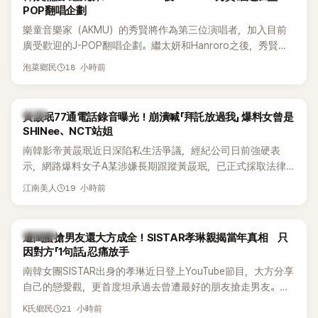
POP翻唱企劃
樂童音樂家（AKMU）的秀賢將作為第三位演唱者，加入目前
廣受歡迎的J-POP翻唱企劃。繼太妍和Hanroro之後，秀賢已
獲選為第三首翻唱歌曲的主唱，並於近期完成錄音。
18 小時前
泡菜鄉民
韓星
黃晸珉77通電話錄音曝光！崩潰喊「拜託放過我」 爆料女曾是
SHINee、NCT站姐
南韓影帝黃晸珉近日深陷私生活爭議，經紀公司日前強硬表
示，網路爆料女子A某涉嫌長期跟蹤黃晸珉，已正式採取法律
行動。不過，A並未停止發聲，持續透過社群平台公開爆料，反
19 小時前
江南美人
駁經紀公司的說法，強調兩人一直維持雙向聯繫，並非外界所
稱的單方面騷擾。如今，韓媒《Dispatch》再曝光雙方77通電話
的錄音內容，而A也首度承認自己過去曾是SHINee、NCT等偶
K-POP
遭閨蜜搶男友還大方成全！SISTAR孝琳親揭當年真相 只
像團體的「站姐」，事件持續延燒。
因對方「1句話」忍痛放手
南韓女團SISTAR出身的孝琳近日登上YouTube節目，大方分享
自己的戀愛觀，更首度坦承過去曾遭最好的朋友搶走男友。她
表示，當時選擇瀟灑放手，但如果同樣的事情現在再發生，「我
21 小時前
K氏鄉民