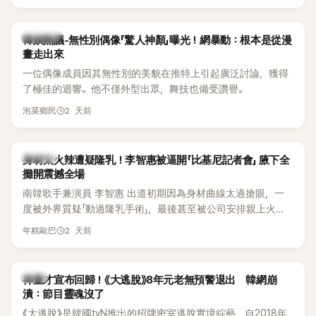
錄。然而，演出結束後卻掀起兩極評價，不僅現場歌唱實力遭
部分網友質疑，就連美國當地媒體也毫不留情給出負評，甚至
形容整場演出「就像一場豪華KTV」。
熱議討論
韓娛熱議-無性別偶像「驚人神顏」曝光！網暴動：根本是從漫
畫走出來
一位偶像成員因其無性別的美貌在推特上引起廣泛討論，獲得
了極佳的迴響。他不僅外型出眾，舞技也備受讚譽。
2 天前
泡菜鄉民
K-POP
身材太火辣遭疑隆乳！李智惠被逼開「比基尼記者會」 腋下全
攤開震撼全場
南韓歌手兼演員 李智惠 出道初期因為身材曲線太過搶眼，一
度被外界質疑「動過隆乳手術」，最後甚至被公司安排親上火
線，召開前所未見的「泳裝記者會」澄清。這場記者會後來還被
2 天前
年糕歐巴
韓國演藝圈點名為流傳至今的「三大記者會」之一。近日她在綜
藝節目中親口回憶這段「隆乳疑雲黑歷史」，話題再度被翻出來
熱議。 2日播出的 SBS 綜藝節目《我的經紀人太難搞－秘書
韓星
神童才宣布回歸！《大逃脫》8年元老無預警退出 韓網崩
鎮》，邀請同時兼顧工作與育兒的演藝圈代表「媽媽群」——李智
潰：節目靈魂沒了
惠、李賢怡、李恩亨，以第13位「My Star」身分登場，分享最真
《大逃脫》是韓國tvN推出的招牌密室逃脫實境綜藝，自2018年