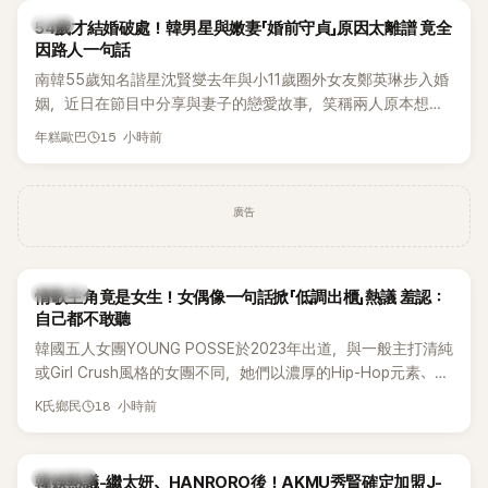
韓星
54歲才結婚破處！韓男星與嫩妻「婚前守貞」原因太離譜 竟全
因路人一句話
南韓55歲知名諧星沈賢燮去年與小11歲圈外女友鄭英琳步入婚
姻，近日在節目中分享與妻子的戀愛故事，笑稱兩人原本想享
受兩人世界，沒想到站在飯店門口時竟被路人認出，還一路替
15 小時前
年糕歐巴
他們加油打氣，讓他害羞到最後直接放棄進飯店，意外成了婚
前一直堅守「婚前守貞」的原因之一。
廣告
K-POP
情歌主角竟是女生！女偶像一句話掀「低調出櫃」熱議 羞認：
自己都不敢聽
韓國五人女團YOUNG POSSE於2023年出道，與一般主打清純
或Girl Crush風格的女團不同，她們以濃厚的Hip-Hop元素、自
創Rap及成員親自參與創作為特色，MV也融入美式街頭、塗
18 小時前
K氏鄉民
鴉、滑板等文化元素。雖然並非出身四大經紀公司，仍憑藉鮮
明的音樂風格，在海外尤其是歐美市場累積不少人氣，逐漸成
為第五代女團中極具辨識度的新生代代表之一。
熱議討論
韓娛熱議-繼太妍、HANRORO後！AKMU秀賢確定加盟J-