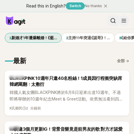
Read this in English?
Switch
No thanks
1
2
3
新婚才1年遭爆離婚！《藍…
主持11年突退《認哥》！…
《給你
最新
全部
→
K-POP
BLACKPINK 10週年只邀40名粉絲！1成員因行程衝突缺席
韓網罵翻：太敷衍
韓國人氣女團BLACKPINK將於8月8日迎來出道10週年，不過
即將舉辦的10週年紀念Meet & Greet活動，依舊無法看到四人
合體。根據韓媒《MyDaily》7日報導，當天將由Jisoo（智秀）、
2 分鐘前
K氏鄉民
Rosé與Jennie出席，Lisa則因行程安排確定缺席，再度引發粉
絲熱議。
韓星
IU睽違3個月更新IG！背景音樂竟是前男友的歌 對方才認愛