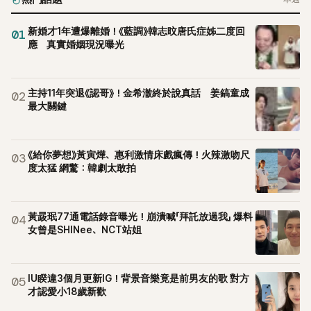
新婚才1年遭爆離婚！《藍調》韓志旼唐氏症姊二度回
01
應 真實婚姻現況曝光
主持11年突退《認哥》！金希澈終於說真話 姜鎬童成
02
最大關鍵
《給你夢想》黃寅燁、惠利激情床戲瘋傳！火辣激吻尺
03
度太猛 網驚：韓劇太敢拍
黃晸珉77通電話錄音曝光！崩潰喊「拜託放過我」 爆料
04
女曾是SHINee、NCT站姐
IU睽違3個月更新IG！背景音樂竟是前男友的歌 對方
05
才認愛小18歲新歡