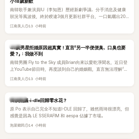
小18歲新歡
南韓歌手兼演員IU（李知恩）歷經新劇爭議、分手消息及健康
狀況等風波後，終於睽違3個月更新社群平台，一口氣曬出20
張近況照，讓大批粉絲又驚又喜。不過，比起照片本身，更引
13 小時前
江南美人
發熱議的是，她竟選用前男友張基河所屬樂團的歌曲作為背景
音樂，意外掀起韓網討論。
韓星
45歲男星拒婚原因超真實！直言「另一半便便臭、口臭也要
愛？」：我做不到
南韓男團 Fly to the Sky 成員Brian向來以愛乾淨聞名，近日登
上YouTube節目時，再度談到自己的婚姻觀，直言無法理解「連
另一半的口臭、便便臭都要愛」這種說法，更大方表明自己是不
13 小時前
江南美人
婚主義者，一番超直白發言掀起熱議。
熱議討論
韓娛熱議-i-dle回歸零水花？
原 Po 表示自己完全不知道I-DLE 回歸了，雖然雨琦很漂亮，但
感覺是因為 LE SSERAFIM 和 aespa 佔據了市場。
14 小時前
泡菜鄉民