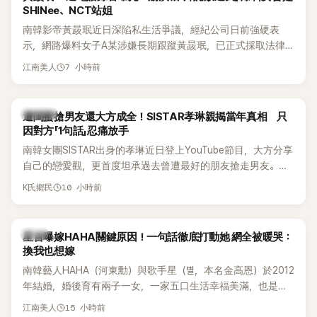
SHINee、NCT站姐
南韓影帝黃晸珉近日深陷私生活爭議，經紀公司日前強硬表
示，網路爆料女子A某涉嫌長期跟蹤黃晸珉，已正式採取法律
行動。不過，A並未停止發聲，持續透過社群平台公開爆料，反
7 小時前
江南美人
駁經紀公司的說法，強調兩人一直維持雙向聯繫，並非外界所
稱的單方面騷擾。如今，韓媒《Dispatch》再曝光雙方77通電話
的錄音內容，而A也首度承認自己過去曾是SHINee、NCT等偶
K-POP
遭閨蜜搶男友還大方成全！SISTAR孝琳親揭當年真相 只
像團體的「站姐」，事件持續延燒。
因對方「1句話」忍痛放手
南韓女團SISTAR出身的孝琳近日登上YouTube節目，大方分享
自己的戀愛觀，更首度坦承過去曾遭最好的朋友搶走男友。她
表示，當時選擇瀟灑放手，但如果同樣的事情現在再發生，「我
10 小時前
K氏鄉民
絕對不會坐視不管」，直率發言掀起熱議。
韓星
星首曝嫁HAHA關鍵原因！一句話徹底打動她 網全被暖哭：
換我也想嫁
南韓藝人HAHA（河東勳）與歌手星（별，本名金高恩）於2012
年結婚，婚後育有兩子一女，一家五口生活幸福美滿，也是韓
國演藝圈公認的模範夫妻。近日，星首度公開當年決定嫁給
15 小時前
江南美人