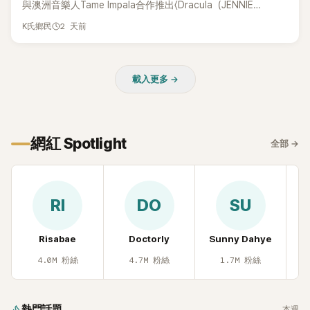
與澳洲音樂人Tame Impala合作推出〈Dracula（JENNIE
Remix）〉的幕後故事，沒想到她一句關於「共同朋友」的回答，
2 天前
K氏鄉民
竟再次引發外界對她與BTS成員V緋聞的討論。
載入更多 →
網紅 Spotlight
全部
→
RI
DO
SU
Risabae
Doctorly
Sunny Dahye
H
4.0M
粉絲
4.7M
粉絲
1.7M
粉絲
熱門話題
本週