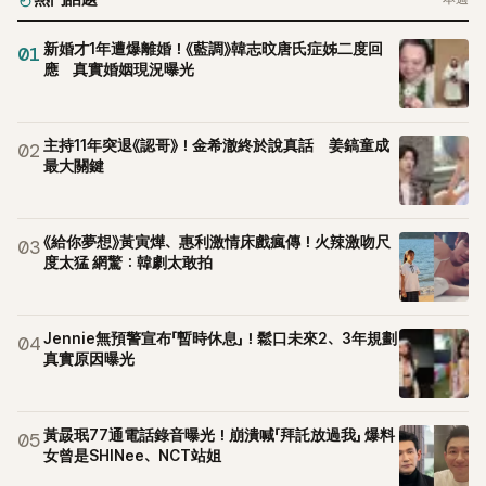
新婚才1年遭爆離婚！《藍調》韓志旼唐氏症姊二度回
01
應 真實婚姻現況曝光
主持11年突退《認哥》！金希澈終於說真話 姜鎬童成
02
最大關鍵
《給你夢想》黃寅燁、惠利激情床戲瘋傳！火辣激吻尺
03
度太猛 網驚：韓劇太敢拍
Jennie無預警宣布「暫時休息」！鬆口未來2、3年規劃
04
真實原因曝光
黃晸珉77通電話錄音曝光！崩潰喊「拜託放過我」 爆料
05
女曾是SHINee、NCT站姐