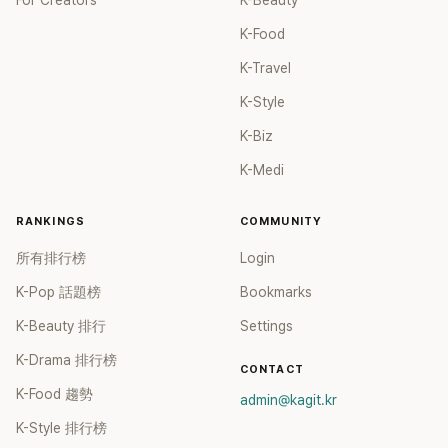
For Creators
K-Beauty
K-Food
K-Travel
K-Style
K-Biz
K-Medi
RANKINGS
COMMUNITY
所有排行榜
Login
K-Pop 話題榜
Bookmarks
K-Beauty 排行
Settings
K-Drama 排行榜
CONTACT
K-Food 趨勢
admin@kagit.kr
K-Style 排行榜