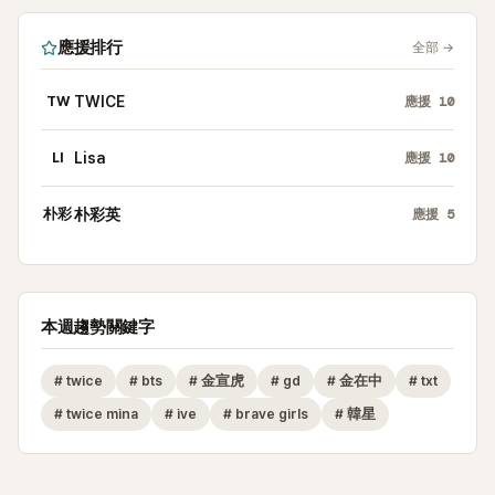
應援排行
全部
→
TW
TWICE
應援
10
LI
Lisa
應援
10
朴彩
朴彩英
應援
5
本週趨勢關鍵字
#
twice
#
bts
#
金宣虎
#
gd
#
金在中
#
txt
#
twice mina
#
ive
#
brave girls
#
韓星