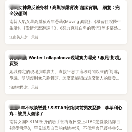
韓星
清純女神藏反差身材！高胤禎露背洩「超猛背肌」 網驚：完
全沒想到
南韓人氣女星高胤禎近年憑藉《Moving 異能》、《機智住院醫生
生活》、《愛情怎麼翻譯？》、《努力克服自卑的我們》等多部熱門
作品，躍升為韓劇新一代女神代表，不僅演技備受肯定，精緻
1 天前
江南美人
五官與清新空靈的氣質也擄獲大批粉絲。近日，她因分享一組
近況照意外掀起熱議，不是因為仙氣十足的美貌，而是藏在纖
細身材下的超狂背肌與肩膀線條，反差感十足，讓不少網友看
熱議討論
韓娛熱議-Winter Lollapalooza現場實力曝光！狠甩「對嘴」
傻直呼：「原來她身材這麼猛！」
質疑
她以穩定的現場演唱實力，直接平息了這段時間以來的「對嘴」
爭議。明明瘦到像只剩骨頭，怎麼還能唱出這麼驚人的爆發力
和音量？
1 天前
泡菜鄉民
韓星
整整5年不敢談戀愛！SISTAR韶宥揭前男友惡夢 李孝利心
疼：被男人傷慘了
南韓女團SISTAR出身的歌手韶宥近日登上JTBC戀愛談話節目
《戀愛戰爭》，罕見談及自己的感情生活，不僅坦言已經整整5