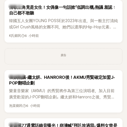
K-POP
情歌主角竟是女生！女偶像一句話掀「低調出櫃」熱議 羞認：
自己都不敢聽
韓國五人女團YOUNG POSSE於2023年出道，與一般主打清純
或Girl Crush風格的女團不同，她們以濃厚的Hip-Hop元素、自
創Rap及成員親自參與創作為特色，MV也融入美式街頭、塗
6 小時前
K氏鄉民
鴉、滑板等文化元素。雖然並非出身四大經紀公司，仍憑藉鮮
明的音樂風格，在海外尤其是歐美市場累積不少人氣，逐漸成
為第五代女團中極具辨識度的新生代代表之一。
廣告
熱議討論
韓娛熱議-繼太妍、HANRORO後！AKMU秀賢確定加盟J-
POP翻唱企劃
樂童音樂家（AKMU）的秀賢將作為第三位演唱者，加入目前
廣受歡迎的J-POP翻唱企劃。繼太妍和Hanroro之後，秀賢已
獲選為第三首翻唱歌曲的主唱，並於近期完成錄音。
6 小時前
泡菜鄉民
韓星
黃晸珉77通電話錄音曝光！崩潰喊「拜託放過我」 爆料女曾是