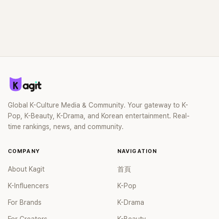
Global K-Culture Media & Community. Your gateway to K-
Pop, K-Beauty, K-Drama, and Korean entertainment. Real-
time rankings, news, and community.
COMPANY
NAVIGATION
About Kagit
首頁
K-Influencers
K-Pop
For Brands
K-Drama