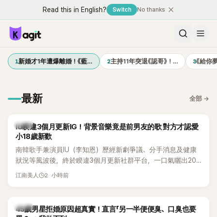
Read this in English?
Switch
No thanks
1
2
3
新婚才1年遭爆離婚！《藍…
主持11年突退《認哥》！…
《給你
最新
全部
→
韓星
IU睽違3個月更新IG！背景音樂竟是前男友的歌 對方才認愛
小18歲新歡
南韓歌手兼演員IU（李知恩）歷經新劇爭議、分手消息及健康
狀況等風波後，終於睽違3個月更新社群平台，一口氣曬出20
張近況照，讓大批粉絲又驚又喜。不過，比起照片本身，更引
2 小時前
江南美人
發熱議的是，她竟選用前男友張基河所屬樂團的歌曲作為背景
音樂，意外掀起韓網討論。
韓星
45歲男星拒婚原因超真實！直言「另一半便便臭、口臭也要