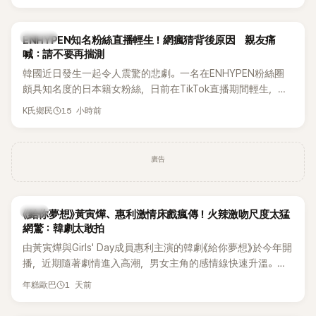
HAHA的關鍵原因，竟是一句讓她至今仍難忘的話，也成為她
點頭步入婚姻的最大理由。
K-POP
ENHYPEN知名粉絲直播輕生！網瘋猜背後原因 親友痛
喊：請不要再揣測
韓國近日發生一起令人震驚的悲劇。一名在ENHYPEN粉絲圈
頗具知名度的日本籍女粉絲，日前在TikTok直播期間輕生，最
終不幸身亡，消息曝光後震驚韓網，也讓不少粉絲湧入社群平
15 小時前
K氏鄉民
台哀悼。事發後，死者親友也陸續出面證實噩耗，並呼籲外界
停止揣測，盼逝者安息。
廣告
韓劇
《給你夢想》黃寅燁、惠利激情床戲瘋傳！火辣激吻尺度太猛
網驚：韓劇太敢拍
由黃寅燁與Girls' Day成員惠利主演的韓劇《給你夢想》於今年開
播，近期隨著劇情進入高潮，男女主角的感情線快速升溫。最
新播出的第8集不僅上演火辣吻戲，更接連出現床戲橋段，讓
1 天前
年糕歐巴
相關片段在網路上瘋傳，引發觀眾熱烈討論。