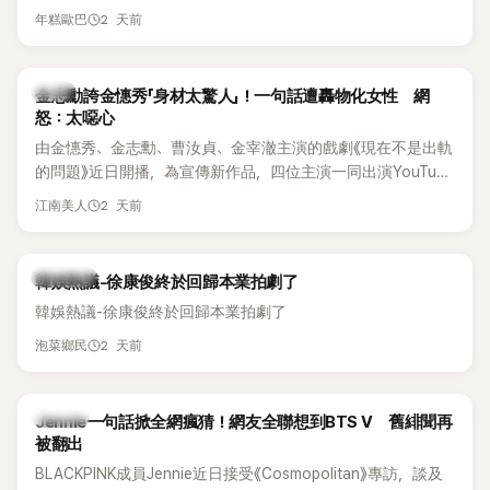
體解散後，李智惠轉型 solo，靠著綜藝與歌唱實力持續活躍演
他當年差點不是以演員身分出道，而是成為男團偶像的一員。
2 天前
年糕歐巴
藝圈。據悉，她當年能加入 S#arp，也與 李尚敏 的賞識有關。
感情方面，李智惠於 2017 年與圈外男友結婚，婚後育有兩個
女兒，一家四口生活幸福美滿。如今除了持續活躍於綜藝節
韓星
金志勳誇金憓秀「身材太驚人」！一句話遭轟物化女性 網
目，她經營的 YouTube 頻道也即將突破百萬訂閱，近年內容深
怒：太噁心
受網友喜愛，再度迎來事業第二春。
由金憓秀、金志勳、曹汝貞、金宰澈主演的戲劇《現在不是出軌
的問題》近日開播，為宣傳新作品，四位主演一同出演YouTube
節目，不料訪談中的一段發言卻意外掀起爭議。不少網友認
2 天前
江南美人
為，他將焦點放在金憓秀的身材，言論帶有「物化女性」意味，
引發大量批評。
熱議討論
韓娛熱議-徐康俊終於回歸本業拍劇了
韓娛熱議-徐康俊終於回歸本業拍劇了
2 天前
泡菜鄉民
K-POP
Jennie一句話掀全網瘋猜！網友全聯想到BTS V 舊緋聞再
被翻出
BLACKPINK成員Jennie近日接受《Cosmopolitan》專訪，談及