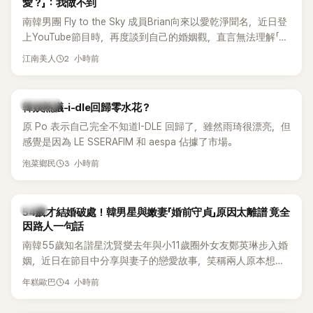
愛？」：我做不到
南韓男團 Fly to the Sky 成員Brian向來以愛乾淨聞名，近日登
上YouTube節目時，再度談到自己的婚姻觀，直言無法理解「連
另一半的口臭、便便臭都要愛」這種說法，更大方表明自己是不
2 小時前
江南美人
婚主義者，一番超直白發言掀起熱議。
熱議討論
韓娛熱議-i-dle回歸零水花？
原 Po 表示自己完全不知道I-DLE 回歸了，雖然雨琦很漂亮，但
感覺是因為 LE SSERAFIM 和 aespa 佔據了市場。
3 小時前
泡菜鄉民
韓星
54歲才結婚破處！韓男星與嫩妻「婚前守貞」原因太離譜 竟全
因路人一句話
南韓55歲知名諧星沈賢燮去年與小11歲圈外女友鄭英琳步入婚
姻，近日在節目中分享與妻子的戀愛故事，笑稱兩人原本想享
受兩人世界，沒想到站在飯店門口時竟被路人認出，還一路替
4 小時前
年糕歐巴
他們加油打氣，讓他害羞到最後直接放棄進飯店，意外成了婚
前一直堅守「婚前守貞」的原因之一。