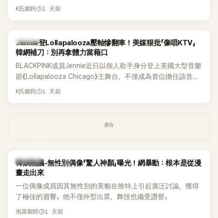
年沒有談戀愛，更首度透露空窗至今的原因，全與上一段戀情
1 天前
K氏鄉民
有關，一番真心告白讓現場來賓都相當震驚。
K-POP
Jennie登Lollapalooza壓軸慘翻車！美媒狠批「像唱KTV」
韓網補刀：別再拿體力當藉口
BLACKPINK成員Jennie近日以個人歌手身分登上美國大型音樂
節《Lollapalooza Chicago》主舞台，不僅成為首位擔任該音樂
節Headliner（壓軸主秀）的K-POP女SOLO歌手，寫下全新紀
1 天前
K氏鄉民
錄。然而，演出結束後卻掀起兩極評價，不僅現場歌唱實力遭
部分網友質疑，就連美國當地媒體也毫不留情給出負評，甚至
形容整場演出「就像一場豪華KTV」。
廣告
熱議討論
韓娛熱議-無性別偶像「驚人神顏」曝光！網暴動：根本是從漫
畫走出來
一位偶像成員因其無性別的美貌在推特上引起廣泛討論，獲得
了極佳的迴響。他不僅外型出眾，舞技也備受讚譽。
1 天前
泡菜鄉民