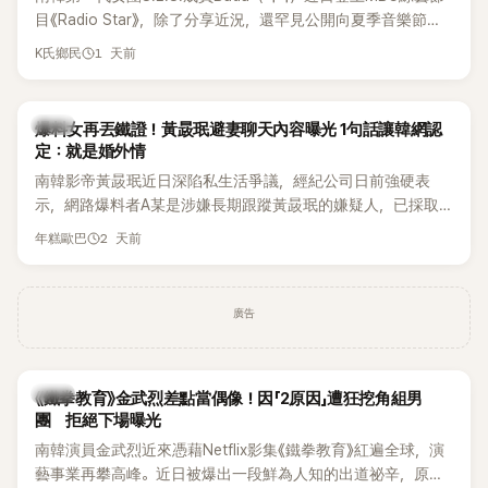
麼大，不知道才奇怪吧。」一來一往，氣氛反而更加輕鬆。 談到
目《Radio Star》，除了分享近況，還罕見公開向夏季音樂節
當年情況，李智惠終於鬆口坦言，當時確實被質疑動過隆胸手
Waterbomb喊話，笑稱自己至今從未受邀演出，更幽默表示：
1 天前
K氏鄉民
術。她回憶：「拍了比基尼照片之後，就開始被說是不是去隆乳
「我名字就叫『Bada（海）』，Waterbomb卻沒找我，這根本只
了。」為了澄清誤會，她只好親自站出來說清楚。 李智惠進一步
是懂了皮毛。」一番話笑翻全場，也引發網友熱議。
解釋，當時隆胸手術幾乎只有「腋下切開」一種方式，「所以我就
韓星
想，既然一直說我有做，那我乾脆把腋下給大家看，證明我根
爆料女再丟鐵證！黃晸珉避妻聊天內容曝光 1句話讓韓網認
定：就是婚外情
本沒動過。」一句話說完，全場瞬間炸鍋，來賓又驚又笑。 事實
上，早在 2006 年，李智惠就為了證明自己沒有「隆乳」，真的
南韓影帝黃晸珉近日深陷私生活爭議，經紀公司日前強硬表
召開了一場泳裝記者招待會。當時她穿著比基尼站在一排攝影
示，網路爆料者A某是涉嫌長期跟蹤黃晸珉的嫌疑人，已採取
機前，面對媒體擺出各種姿勢，畫面至今仍被網友津津樂道。
法律行動。不過，A某並未因此停止發聲，5日再度透過社群平
2 天前
年糕歐巴
這段為平息爭議、直接公開腋下畫面自證清白的往事再度被提
台公開更多內容，反駁經紀公司的說法，強調兩人的聯繫一直
起，節目現場立刻充滿驚呼聲與笑聲，也再次讓人見識到她面
都是「雙向互動」，並非外界所稱的單方面騷擾。
對流言時「豁出去」的直率性格。其實她過去也曾在 SBS 節目
廣告
《脫掉鞋子恢單4Men》 中，親自公開那張當年引發話題的「腋下
比基尼照」，再次重提這段至今仍被粉絲視為黑歷史代表作的事
件。 回顧李智惠的演藝路，她於 1998 年以混聲團體 S#arp 成
員身分出道，該團在 2000 年代初期紅極一時，由李智惠、徐
韓星
《鐵拳教育》金武烈差點當偶像！因「2原因」遭狂挖角組男
智英兩位女成員，以及張錫炫、Chris Kim 兩位男成員組成。不
團 拒絕下場曝光
過後來爆出長達四年的團內霸凌風波，甚至傳出徐智英母親對
南韓演員金武烈近來憑藉Netflix影集《鐵拳教育》紅遍全球，演
李智惠言語辱罵、動手等爭議，最終團體於 2002 年解散。 團
藝事業再攀高峰。近日被爆出一段鮮為人知的出道祕辛，原來