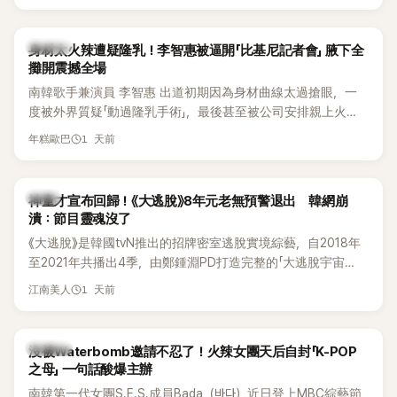
K-POP
身材太火辣遭疑隆乳！李智惠被逼開「比基尼記者會」 腋下全
攤開震撼全場
南韓歌手兼演員 李智惠 出道初期因為身材曲線太過搶眼，一
度被外界質疑「動過隆乳手術」，最後甚至被公司安排親上火
線，召開前所未見的「泳裝記者會」澄清。這場記者會後來還被
1 天前
年糕歐巴
韓國演藝圈點名為流傳至今的「三大記者會」之一。近日她在綜
藝節目中親口回憶這段「隆乳疑雲黑歷史」，話題再度被翻出來
熱議。 2日播出的 SBS 綜藝節目《我的經紀人太難搞－秘書
韓星
神童才宣布回歸！《大逃脫》8年元老無預警退出 韓網崩
鎮》，邀請同時兼顧工作與育兒的演藝圈代表「媽媽群」——李智
潰：節目靈魂沒了
惠、李賢怡、李恩亨，以第13位「My Star」身分登場，分享最真
《大逃脫》是韓國tvN推出的招牌密室逃脫實境綜藝，自2018年
實的生活日常。 節目一開始，李瑞鎮 率先與李智惠會合，兩人
至2021年共播出4季，由鄭鍾淵PD打造完整的「大逃脫宇宙
邊搭車邊聊天，氣氛輕鬆。聊到最近的新聞，李瑞鎮突然直球
（DTCU）」，憑藉燒腦劇情、電影級場景與龐大世界觀，累積
發問：「妳不是上新聞了？說妳去做整形？是人中縮短手術嗎？」
1 天前
江南美人
大批死忠粉絲，被譽為韓國最具代表性的密室逃脫綜藝之一。
一貫犀利又不留情的問法，讓現場瞬間笑成一片。對此，李智
惠也毫不閃躲，淡定接招，兩人鬥嘴默契十足。 話題接著一路
延燒到過去的爭議。李瑞鎮脫口補刀：「妳以前不是還在游泳池
K-POP
沒被Waterbomb邀請不忍了！火辣女團天后自封「K-POP
開過記者會？」直接點名她當年的風波。李智惠聽了忍不住笑
之母」 一句話酸爆主辦
說：「哥怎麼連這個都知道？」李瑞鎮則回嘴：「那時候新聞鬧那
南韓第一代女團S.E.S.成員Bada（바다）近日登上MBC綜藝節