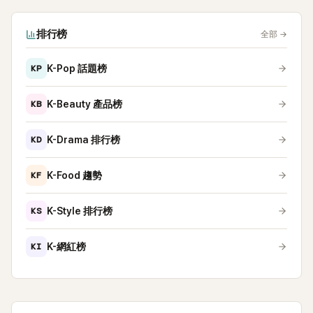
排行榜
全部
→
KP
K-Pop 話題榜
KB
K-Beauty 產品榜
KD
K-Drama 排行榜
KF
K-Food 趨勢
KS
K-Style 排行榜
KI
K-網紅榜