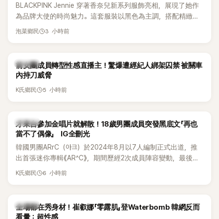
BLACKPINK Jennie 穿著香奈兒新系列服飾亮相，展現了她作
為品牌大使的時尚魅力。這套服裝以黑色為主調，搭配精緻的
細節，完美襯托出 Jennie 的優雅氣質。
3 小時前
泡菜鄉民
K-POP
前女團成員轉型性感直播主！驚爆遭經紀人綁架囚禁 被關車
內持刀威脅
5 小時前
K氏鄉民
K-POP
才來台參加金唱片就解散！18歲男團成員突發黑底文「再也
當不了偶像」 IG全刪光
韓國男團ARrC（아크）於2024年8月以7人編制正式出道，推
出首張迷你專輯《AR^C》，期間歷經2次成員陣容變動，最後一
張作品則是2025年11月推出的〈Skiid〉。沒想到出道不到2年，
6 小時前
K氏鄉民
所屬公司MYSTIC STORY便在2026年6月23日宣布結束ARrC
的團體活動，7名成員未來將各自發展，消息一出也讓粉絲相
當錯愕。
K-POP
全場都在秀身材！崔叡娜「零露肌」登Waterbomb 韓網反而
看暈：超性感