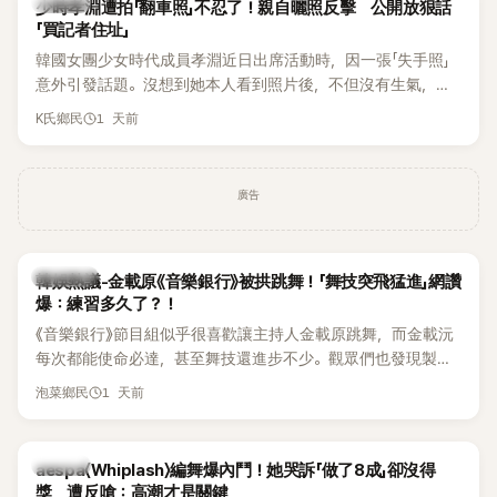
K-POP
少時孝淵遭拍「翻車照」不忍了！親自曬照反擊 公開放狠話
「買記者住址」
韓國女團少女時代成員孝淵近日出席活動時，因一張「失手照」
意外引發話題。沒想到她本人看到照片後，不但沒有生氣，反
而親自把照片放上IG限時動態開玩笑，甚至幽默喊話要「買記者
1 天前
K氏鄉民
的住址」，讓網友全笑翻。
廣告
熱議討論
韓娛熱議-金載原《音樂銀行》被拱跳舞！「舞技突飛猛進」網讚
爆：練習多久了？！
《音樂銀行》節目組似乎很喜歡讓主持人金載原跳舞，而金載沅
每次都能使命必達，甚至舞技還進步不少。觀眾們也發現製作
單位對此樂此不疲。
1 天前
泡菜鄉民
K-POP
aespa〈Whiplash〉編舞爆內鬥！她哭訴「做了8成」卻沒得
獎 遭反嗆：高潮才是關鍵