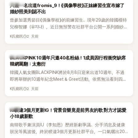
K-POP
只差一名出道fromis_9！《偶像學校》正妹練習生宣布嫁了
婚紗照美到認不出
曾參加選秀節目《偶像學校》的前練習生、現年29歲的韓國模特
兒柳智娜（유지나），近日無預警在社群平台公開一系列婚紗
照，親自宣布即將步入婚姻，消息曝光後讓不少曾追看節目的
2 天前
K氏鄉民
粉絲又驚又喜，紛紛送上祝福。
K-POP
BLACKPINK 10週年只邀40名粉絲！1成員因行程衝突缺席
韓網罵翻：太敷衍
韓國人氣女團BLACKPINK將於8月8日迎來出道10週年，不過
即將舉辦的10週年紀念Meet & Greet活動，依舊無法看到四人
合體。根據韓媒《MyDaily》7日報導，當天將由Jisoo（智秀）、
2 天前
K氏鄉民
Rosé與Jennie出席，Lisa則因行程安排確定缺席，再度引發粉
絲熱議。
韓星
IU睽違3個月更新IG！背景音樂竟是前男友的歌 對方才認愛
小18歲新歡
南韓歌手兼演員IU（李知恩）歷經新劇爭議、分手消息及健康
狀況等風波後，終於睽違3個月更新社群平台，一口氣曬出20