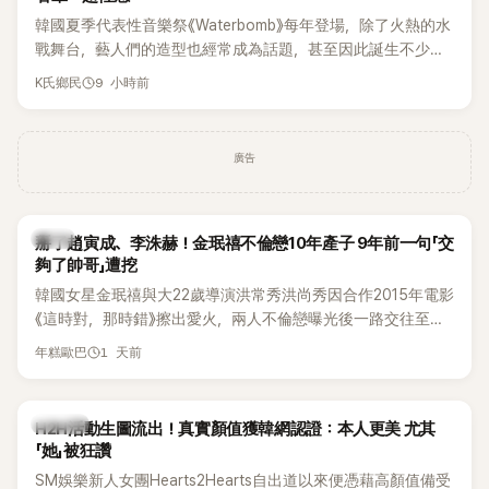
韓國夏季代表性音樂祭《Waterbomb》每年登場，除了火熱的水
戰舞台，藝人們的造型也經常成為話題，甚至因此誕生不少
「Waterbomb女神」、「Waterbomb男神」。過去包括泫雅、宣
9 小時前
K氏鄉民
美、請夏、BLACKPINK成員及權恩妃等人，都曾憑藉性感舞台
掀起熱烈討論。
廣告
韓星
掰了趙寅成、李洙赫！金珉禧不倫戀10年產子 9年前一句「交
夠了帥哥」遭挖
韓國女星金珉禧與大22歲導演洪常秀洪尚秀因合作2015年電影
《這時對，那時錯》擦出愛火，兩人不倫戀曝光後一路交往至
今，戀情已持續近10年，並於去年迎來兩人的兒子。金珉禧也
1 天前
年糕歐巴
將透過洪常秀執導的新片《無處安放我的眼睛》（暫譯，
Nowhere To Lay My Eyes）正式回歸大銀幕，這也是她產後
首度以演員身分復出。不過，新片尚未上映，她9年前電影中的
K-POP
H2H活動生圖流出！真實顏值獲韓網認證：本人更美 尤其
一句台詞卻突然被韓網翻出，意外再度掀起熱議。
「她」被狂讚
SM娛樂新人女團Hearts2Hearts自出道以來便憑藉高顏值備受