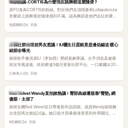
熱議討論
韓娛熱議-CORTIS為什麼現在跳舞都這麼隨便？
原PO身為CORTIS的粉絲，對於他們在演唱會和Lollapalooza
音樂節上跳舞過於隨便感到不滿，認為舞蹈是他們走紅的重要
原因，希望他們能更認真地表演。
2 天前
泡菜鄉民
韓星
才因社群出現前男友惹議！IU曬生日蛋糕竟是邊佑錫送 暖心
細節全曝光
南韓歌手兼演員IU（李知恩）歷經新劇爭議、分手消息及健康
狀況等風波後，終於睽違3個月更新社群平台，一口氣曬出20
張近況照，讓大批粉絲又驚又喜。其中，一張生日蛋糕照意外
2 天前
江南美人
掀起熱議，不僅送禮人的身分曝光，就連貼文背景音樂也被眼
尖網友發現暗藏玄機，在韓網引發兩波討論。
K-POP
Red Velvet Wendy直拍掀熱議！臀部曲線遭疑靠「臀墊」 網
傻眼：太假了
南韓女團Red Velvet近日帶著新作品回歸，成員Wendy卻因舞
台造型再次掀起討論。她日前才因暴瘦身形受到外界關注，又
被質疑在舞台上使用臀墊，如今最新打歌舞台曝光後，再度因
2 天前
K氏鄉民
身形比例引發熱議。