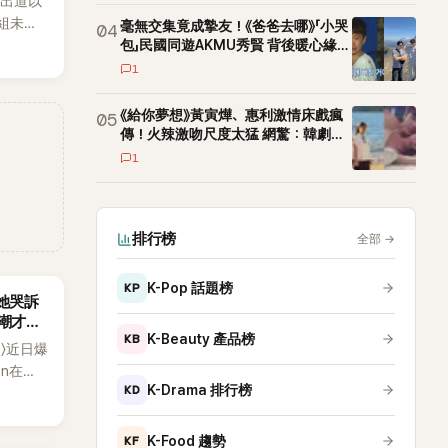
s自出道以
組未經
毫無交集竟成摯友！《爸爸去哪》「小哭
04
掀起熱
包」民國同遊AKMU秀賢 背後暖心緣分
曝光
呼：「真
1
《給你夢想》黃寅燁、惠利激情床戲瘋
05
傳！火辣激吻尺度太猛 網驚：韓劇太
敢拍
1
排行榜
全部
→
KP
K-Pop 話題榜
！她哭訴
高潮才是
KB
K-Beauty 產品榜
h〉近日爆
n在
KD
K-Drama 排行榜
r：
及自己在
明明自己
KF
K-Food 趨勢