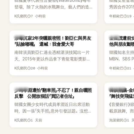
韓國夏季代表性音樂祭《Waterbomb》每年
韓國女星金珉
登場，除了火熱的水戰舞台，藝人們的造
秀因合作20
型也經常成為話題，甚至因此誕生不少
出愛火，兩
7 小時前
19
K氏鄉民
年糕歐巴
「Waterbomb女神」、「Waterbomb男神」。
今，戀情已持
過去包括泫雅、宣美、請夏、BLACKPINK
人的兒子。
成員及權恩妃等人，都曾憑藉性感舞台掀
新片《無處安
韓星
韓星
涉毒沉寂2年突曬親密照！劉亞仁與男友
全炫茂遭前
起熱烈討論。
Nowhere T
「貼臉嘟嘴」 還喊：我會愛大哥
他與朋友斷聯
幕，這也是
南韓演員劉亞仁過去憑精湛演技闖出一片
韓國知名主持
不過，新片尚
天，2015年更以作品拿下青龍電影獎影
MBN、SBS
句台詞卻突
帝，成為該獎史上最年輕的影帝。不過，
（내가 만난
熱議。
20 小時前
21
K氏鄉民
年糕歐巴
他2023年爆出涉毒風波後，演藝事業受到
不堪回首的
重創，後續又牽扯與男性友人崔河那之間
度控制，不
的相關爭議，近年幾乎淡出演藝圈，鮮少
後甚至因此
K-POP
熱議討論
少時孝淵遭拍「翻車照」不忍了！親自曬照
韓娛熱議-金
公開露面。
的一句「歡迎
反擊 公開放狠話「買記者住址」
「舞技突飛猛
韓國女團少女時代成員孝淵近日出席活動
《音樂銀行》
時，因一張「失手照」意外引發話題。沒想到
載原跳舞，
她本人看到照片後，不但沒有生氣，反而
甚至舞技還
1 天前
1 
K氏鄉民
泡菜鄉民
親自把照片放上IG限時動態開玩笑，甚至
單位對此樂
幽默喊話要「買記者的住址」，讓網友全笑