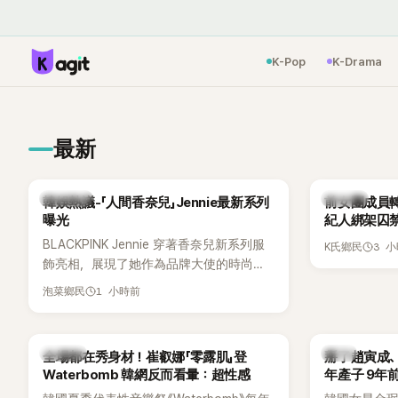
K-Pop
K-Drama
最新
熱議討論
K-POP
韓娛熱議-「人間香奈兒」Jennie最新系列
前女團成員
曝光
紀人綁架囚
BLACKPINK Jennie 穿著香奈兒新系列服
3 
K氏鄉民
飾亮相，展現了她作為品牌大使的時尚魅
力。這套服裝以黑色為主調，搭配精緻的
1 小時前
泡菜鄉民
細節，完美襯托出 Jennie 的優雅氣質。
K-POP
韓星
全場都在秀身材！崔叡娜「零露肌」登
掰了趙寅成
Waterbomb 韓網反而看暈：超性感
年產子 9年