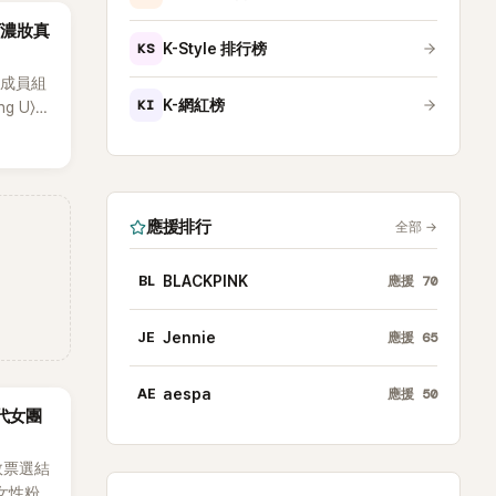
rds「年
下濃妝真
讓她至今
KS
K-Style 排行榜
位成員組
KI
K-網紅榜
ng U〉、
遍亞洲，獲
滿7年後
事業。
場著稱
應援排行
全部
→
王」金軟
不變的
樣，也
BL
BLACKPINK
應援
70
JE
Jennie
應援
65
AE
aespa
應援
50
5代女團
效票選結
女性粉