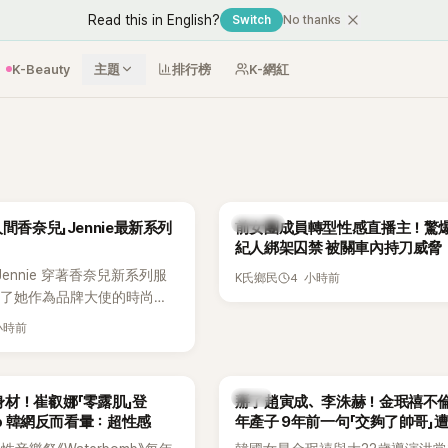
Read this in English?
Switch
No thanks
K-Beauty
主題
排行榜
K-網紅
K-POP
間香奈兒」Jennie最新系列
前女團成員轉型性感直播主！驚
紀人綁架囚禁 被關車內持刀威脅
K Jennie 穿著香奈兒新系列服
4 小時前
K氏鄉民
現了她作為品牌大使的時尚魅
裝以黑色為主調，搭配精緻的
小時前
出 Jennie 的優雅氣質。
韓星
材！崔叡娜「零露肌」登
掰了趙寅成、李洙赫！金珉禧不倫
mb 韓網反而看暈：超性感
年產子 9年前一句「交夠了帥哥」