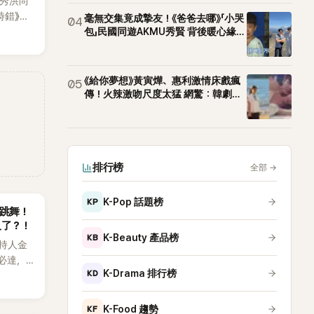
常秀洪尚
時錯》擦
毫無交集竟成摯友！《爸爸去哪》「小哭
04
往至
包」民國同遊AKMU秀賢 背後暖心緣分
曝光
迎來兩
執導的
《給你夢想》黃寅燁、惠利激情床戲瘋
05
正式回歸大銀
傳！火辣激吻尺度太猛 網驚：韓劇太
敢拍
復出。
影中的一
度掀起
排行榜
全部
→
KP
K-Pop 話題榜
拱跳舞！
久了？！
KB
K-Beauty 產品榜
持人金
必達，
KD
K-Drama 排行榜
現製作
KF
K-Food 趨勢