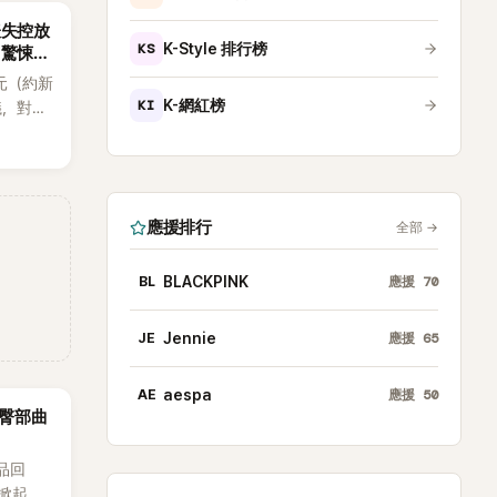
表失控放
KS
K-Style 排行榜
 驚悚錄
元（約新
KI
K-網紅榜
議，對象
bel代
波，
媛過去的
的人會全
應援排行
全部
→
然。
BL
BLACKPINK
應援
70
JE
Jennie
應援
65
AE
aespa
應援
50
議！臀部曲
作品回
次掀起討