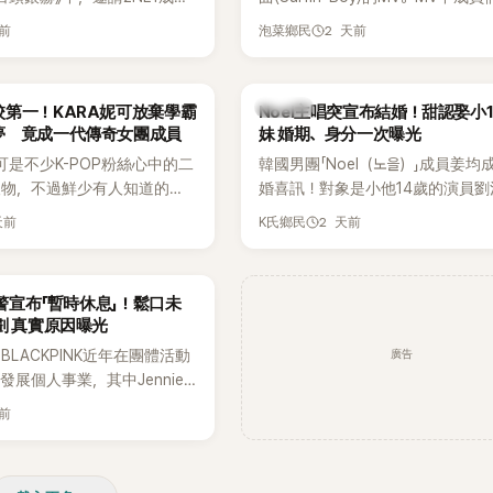
嘉賓。兩人不僅回憶出道前的青
享受夏日，展現了清爽活潑的魅力
天前
2 天前
泡菜鄉民
首度聊起當年鬧得沸沸揚揚的
忍不住笑說：「真的有很多粉
往過。」
K-POP
第一！KARA妮可放棄學霸
Noel主唱突宣布結婚！甜認娶小
夢 竟成一代傳奇女團成員
妹 婚期、身分一次曝光
可是不少K-POP粉絲心中的二
韓國男團「Noel（노을）」成員姜均
人物，不過鮮少有人知道的
婚喜訊！對象是小他14歲的演員劉
不只是舞台上的人氣偶像，更
（유하진 音譯），兩人將於10月3
天前
2 天前
K氏鄉民
不扣的學霸。她日前在節目中
爾低調舉辦婚禮，消息一出立刻引
在美國就讀國中時，曾拿下全
注。
優異成績曝光後，再度掀起網
預警宣布「暫時休息」！鬆口未
劃 真實原因曝光
廣告
LACKPINK近年在團體活動
發展個人事業，其中Jennie
新個人專輯，近期更陸續在演
天前
開新歌，引發粉絲高度期待。
日受訪時也透露，完成今年夏
程後，將暫時放慢腳步，替自