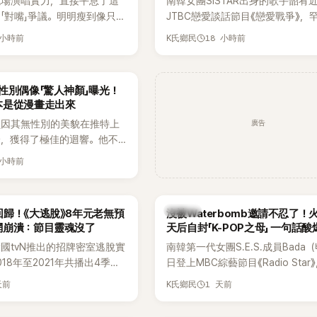
現場演唱實力，直接平息了這
南韓女團SISTAR出身的歌手韶宥
「對嘴」爭議。明明瘦到像只剩
JTBC戀愛談話節目《戀愛戰爭》，
還能唱出這麼驚人的爆發力和
自己的感情生活，不僅坦言已經整
 小時前
18 小時前
K氏鄉民
有談戀愛，更首度透露空窗至今的
全與上一段戀情有關，一番真心告
場來賓都相當震驚。
性別偶像「驚人神顏」曝光！
本是從漫畫走出來
廣告
員因其無性別的美貌在推特上
論，獲得了極佳的迴響。他不
，舞技也備受讚譽。
 小時前
K-POP
歸！《大逃脫》8年元老無預
沒被Waterbomb邀請不忍了！
網崩潰：節目靈魂沒了
天后自封「K-POP之母」 一句話
韓國tvN推出的招牌密室逃脫實
南韓第一代女團S.E.S.成員Bada
18年至2021年共播出4季，
日登上MBC綜藝節目《Radio Star
打造完整的「大逃脫宇宙
分享近況，還罕見公開向夏季音樂
天前
1 天前
K氏鄉民
」，憑藉燒腦劇情、電影級場景
Waterbomb喊話，笑稱自己至今
觀，累積大批死忠粉絲，被譽
演出，更幽默表示：「我名字就叫