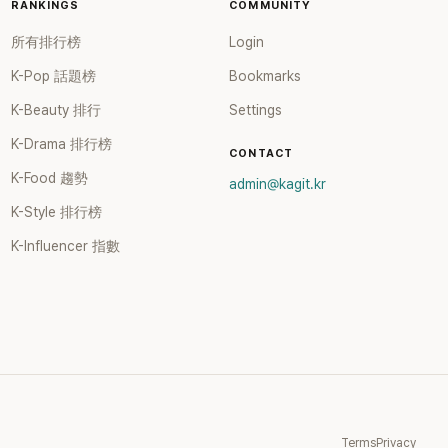
RANKINGS
COMMUNITY
所有排行榜
Login
K-Pop 話題榜
Bookmarks
K-Beauty 排行
Settings
K-Drama 排行榜
CONTACT
K-Food 趨勢
admin@kagit.kr
K-Style 排行榜
K-Influencer 指數
Terms
Privacy