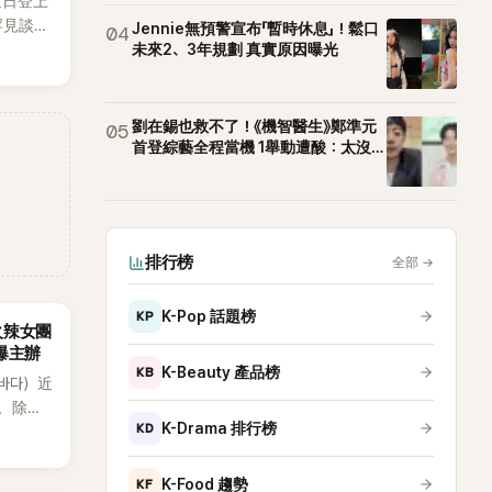
近日登上
罕見談及
Jennie無預警宣布「暫時休息」！鬆口
04
整5年沒
未來2、3年規劃 真實原因曝光
原因，
白讓現
劉在錫也救不了！《機智醫生》鄭準元
05
首登綜藝全程當機 1舉動遭酸：太沒誠
意
排行榜
全部
→
KP
K-Pop 話題榜
火辣女團
酸爆主辦
KB
K-Beauty 產品榜
（바다）近
》，除了
KD
K-Drama 排行榜
節
從未受邀
KF
K-Food 趨勢