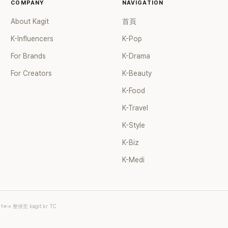
COMPANY
NAVIGATION
About Kagit
首頁
K-Influencers
K-Pop
For Brands
K-Drama
For Creators
K-Beauty
K-Food
K-Travel
K-Style
K-Biz
K-Medi
.tw
→ 整併至 kagit.kr TC