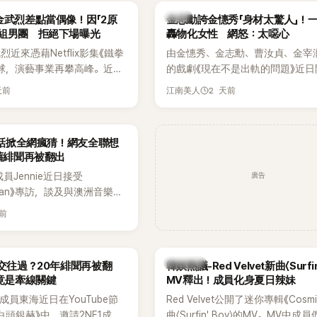
代表性的密室逃脫綜藝之一。
『Bada（海）』，Waterbomb卻
韓星
金武烈差點當偶像！因「2原
金志勳誇金憓秀「身材太驚人」！
根本只是懂了皮毛。」一番話笑翻
角組男團 拒絕下場曝光
轟物化女性 網怒：太噁心
引發網友熱議。
近來憑藉Netflix影集《鐵拳
由金憓秀、金志勳、曹汝貞、金宰
球，演藝事業再攀高峰。近日
的戲劇《現在不是出軌的問題》近日
鮮為人知的出道祕辛，原來他
為宣傳新作品，四位主演一同出演
天前
2 天前
江南美人
是以演員身分出道，而是成為
YouTube節目，不料訪談中的一
一員。
意外掀起爭議。不少網友認為，他
放在金憓秀的身材，言論帶有「物化
一句話掀全網瘋猜！網友全聯想
味，引發大量批評。
 舊緋聞再被翻出
廣告
K成員Jennie近日接受
litan》專訪，談及與澳洲音樂人
la合作推出〈Dracula（JENNIE
天前
〉的幕後故事，沒想到她一句關於
的回答，竟再次引發外界對她與
緋聞的討論。
熱議討論
a交往過？20年緋聞再被翻
韓娛熱議-Red Velvet新曲〈Surfin
N竟是牽線關鍵
MV釋出！成員化身夏日辣妹
nior成員東海近日在YouTube節
Red Velvet公開了迷你專輯《Cosm
白頭銀赫》中，邀請2NE1成員
曲〈Surfin' Boy〉的MV。MV中成