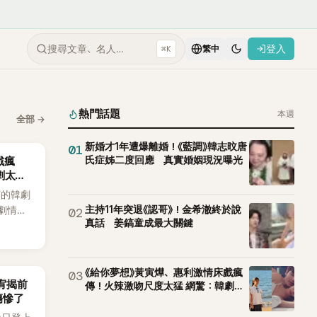
搜尋文章、名人…
登入
⌘K
繁中
熱門話題
本週
全部
→
新婚才1年遭爆離婚！《藍調》韓志旼唐
01
氏症姊二度回應 真實婚姻現況曝光
戲瘋
劇太敢
演的韓劇
主持11年突退《認哥》！金希澈終於說
劇情進
02
真話 姜鎬童成最大關鍵
溫。最
，更接連
上瘋
《給你夢想》黃寅燁、惠利激情床戲瘋
03
韶宥揭前
傳！火辣激吻尺度太猛 網驚：韓劇太
傷慘了
敢拍