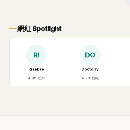
年幼時一度認為「都是我的錯」。
己安排一段
的事件。 回顧李智惠的演藝路，她於
1998 年以混聲團體 S#arp 成員身分出
道，該團在 2000 年代初期紅極一時，由
李智惠、徐智英兩位女成員，以及張錫
網紅 Spotlight
炫、Chris Kim 兩位男成員組成。不過後來
爆出長達四年的團內霸凌風波，甚至傳出
徐智英母親對李智惠言語辱罵、動手等爭
議，最終團體於 2002 年解散。 團體解散
RI
DO
後，李智惠轉型 solo，靠著綜藝與歌唱實
力持續活躍演藝圈。據悉，她當年能加入
S#arp，也與 李尚敏 的賞識有關。 感情方
Risabae
Doctorly
面，李智惠於 2017 年與圈外男友結婚，
4.0M
粉絲
4.7M
粉絲
婚後育有兩個女兒，一家四口生活幸福美
滿。如今除了持續活躍於綜藝節目，她經
營的 YouTube 頻道也即將突破百萬訂閱，
近年內容深受網友喜愛，再度迎來事業第
二春。