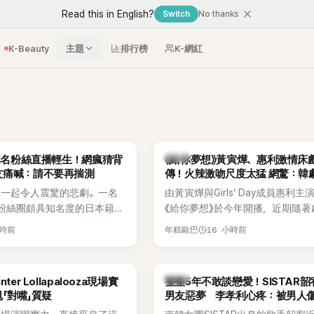
Read this in English?
Switch
No thanks
K-Beauty
主題
排行榜
K-網紅
韓劇
N知名粉絲直播輕生！網瘋猜背
《給你夢想》黃寅燁、惠利激情床
友痛喊：請不要再揣測
傳！火辣激吻尺度太猛 網驚：韓
拍
生一起令人震驚的悲劇。一名
由黃寅燁與Girls' Day成員惠利主
EN粉絲圈頗具知名度的日本籍女
《給你夢想》於今年開播，近期隨著
TikTok直播期間輕生，最終
入高潮，男女主角的感情線快速升
小時前
16 小時前
年糕歐巴
消息曝光後震驚韓網，也讓不
新播出的第8集不僅上演火辣吻戲
社群平台哀悼。事發後，死者
出現床戲橋段，讓相關片段在網路
出面證實噩耗，並呼籲外界停
傳，引發觀眾熱烈討論。
韓星
ter Lollapalooza現場實
整整5年不敢談戀愛！SISTAR
逝者安息。
「對嘴」質疑
男友惡夢 李孝利心疼：被男人