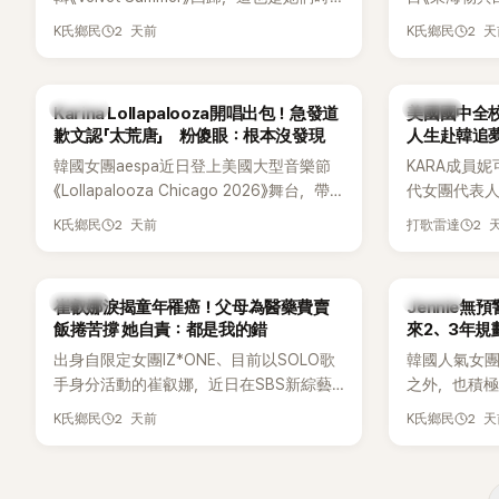
鬆。 談到當年情況，李智惠終於鬆口坦
隔2年再度推出新作品。為慶祝出道12週
Dara擔任
言，當時確實被質疑動過隆胸手術。她回
2 天前
2 
K氏鄉民
K氏鄉民
年，五位成員也一連舉辦三場粉絲演唱
澀往事，也
憶：「拍了比基尼照片之後，就開始被說是
會，與粉絲共同回顧經典歌曲、帶來新歌
緋聞，讓東海
不是去隆乳了。」為了澄清誤會，她只好親
舞台。不過，成員瑟琪卻在演出過程中數
絲以為我們交
自站出來說清楚。 李智惠進一步解釋，當
K-POP
K-POP
Karina Lollapalooza開唱出包！急發道
美國國中全校
度落淚，令人相當心疼。
時隆胸手術幾乎只有「腋下切開」一種方式，
歉文認「太荒唐」 粉傻眼：根本沒發現
人生赴韓追
「所以我就想，既然一直說我有做，那我乾
韓國女團aespa近日登上美國大型音樂節
KARA成員妮
脆把腋下給大家看，證明我根本沒動過。」
《Lollapalooza Chicago 2026》舞台，帶
代女團代表
一句話說完，全場瞬間炸鍋，來賓又驚又
來多首代表作與新歌演出，現場氣氛嗨
是，她其實
笑。 事實上，早在 2006 年，李智惠就為
2 天前
2 
K氏鄉民
打歌雷達
翻。不過，成員Karina卻在演出後主動坦
是一名不折
了證明自己沒有「隆乳」，真的召開了一場泳
承，自己因為太緊張，在表演過程中一度
透露，自己
裝記者招待會。當時她穿著比基尼站在一
忘記歌詞，還親自向粉絲道歉。
校第一名，
排攝影機前，面對媒體擺出各種姿勢，畫
K-POP
K-POP
崔叡娜淚揭童年罹癌！父母為醫藥費賣
Jennie無
友熱議。
面至今仍被網友津津樂道。 這段為平息爭
飯捲苦撐 她自責：都是我的錯
來2、3年規
議、直接公開腋下畫面自證清白的往事再
出身自限定女團IZ*ONE、目前以SOLO歌
韓國人氣女團B
度被提起，節目現場立刻充滿驚呼聲與笑
手身分活動的崔叡娜，近日在SBS新綜藝
之外，也積極
聲，也再次讓人見識到她面對流言時「豁出
《我的餘生戀愛》（내 남은 연애）中，首度談
即將推出全
2 天前
2 
去」的直率性格。其實她過去也曾在 SBS
K氏鄉民
K氏鄉民
起自己幼年罹患小兒癌的經歷，回憶起父
出中搶先公
節目《脫掉鞋子恢單4Men》 中，親自公開
母為了籌措醫療費四處奔波，甚至靠賣飯
不過，她近
那張當年引發話題的「腋下比基尼照」，再次
捲維持生計，讓她忍不住當場落淚，坦言
季音樂節行
重提這段至今仍被粉絲視為黑歷史代表作