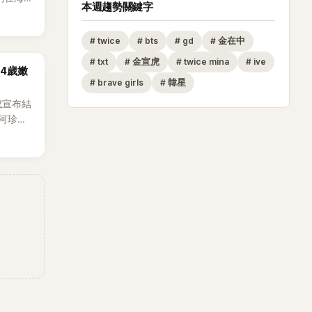
本週趨勢關鍵字
。
#
twice
#
bts
#
gd
#
金在中
#
txt
#
金宣虎
#
twice mina
#
ive
14歲嫩
#
brave girls
#
韓星
成宣布結
河珍
0日在首
發關