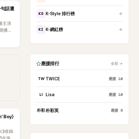
沒找我，這
一句話遭
全場，也
KS
K-Style 排行榜
澈主演
KI
K-網紅榜
開播，
段發言卻
將焦點
女性」意
應援排行
全部
→
TW
TWICE
應援
10
LI
Lisa
應援
10
朴彩
朴彩英
應援
5
' Boy〉
ic》收錄
員們在海邊