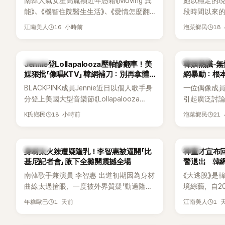
南韓人氣女星高胤禎近年憑藉《Moving 異
她以穩定的
能》、《機智住院醫生生活》、《愛情怎麼翻
段時間以來的
譯？》、《努力克服自卑的我們》等多部熱門
骨頭，怎麼
16 小時前
18
江南美人
泡菜鄉民
作品，躍升為韓劇新一代女神代表，不僅
音量？
演技備受肯定，精緻五官與清新空靈的氣
質也擄獲大批粉絲。近日，她因分享一組
K-POP
熱議討論
Jennie登Lollapalooza壓軸慘翻車！美
韓娛熱議-無
近況照意外掀起熱議，不是因為仙氣十足
媒狠批「像唱KTV」 韓網補刀：別再拿體
網暴動：根
的美貌，而是藏在纖細身材下的超狂背肌
力當藉口
BLACKPINK成員Jennie近日以個人歌手身
一位偶像成
與肩膀線條，反差感十足，讓不少網友看
分登上美國大型音樂節《Lollapalooza
引起廣泛討
傻直呼：「原來她身材這麼猛！」
Chicago》主舞台，不僅成為首位擔任該音
僅外型出眾
18 小時前
21
K氏鄉民
泡菜鄉民
樂節Headliner（壓軸主秀）的K-POP女
SOLO歌手，寫下全新紀錄。然而，演出結
束後卻掀起兩極評價，不僅現場歌唱實力
K-POP
韓星
身材太火辣遭疑隆乳！李智惠被逼開「比
神童才宣布回
遭部分網友質疑，就連美國當地媒體也毫
基尼記者會」 腋下全攤開震撼全場
警退出 韓
不留情給出負評，甚至形容整場演出「就像
南韓歌手兼演員 李智惠 出道初期因為身材
《大逃脫》是
一場豪華KTV」。
曲線太過搶眼，一度被外界質疑「動過隆乳
境綜藝，自20
手術」，最後甚至被公司安排親上火線，召
由鄭鍾淵PD
1 天前
1 
年糕歐巴
江南美人
開前所未見的「泳裝記者會」澄清。這場記者
（DTCU）
會後來還被韓國演藝圈點名為流傳至今的
與龐大世界