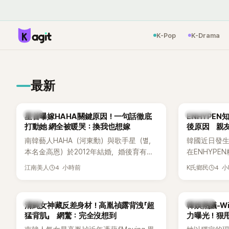
K-Pop
K-Drama
最新
韓星
K-POP
星首曝嫁HAHA關鍵原因！一句話徹底
ENHYPE
打動她 網全被暖哭：換我也想嫁
後原因 親
南韓藝人HAHA（河東勳）與歌手星（별，
韓國近日發
本名金高恩）於2012年結婚，婚後育有兩
在ENHYP
子一女，一家五口生活幸福美滿，也是韓
粉絲，日前在
4 小時前
4 
江南美人
K氏鄉民
國演藝圈公認的模範夫妻。近日，星首度
不幸身亡，
公開當年決定嫁給HAHA的關鍵原因，竟是
少粉絲湧入
一句讓她至今仍難忘的話，也成為她點頭
親友也陸續
韓星
熱議討論
清純女神藏反差身材！高胤禎露背洩「超
韓娛熱議-Win
步入婚姻的最大理由。
止揣測，盼
猛背肌」 網驚：完全沒想到
力曝光！狠甩