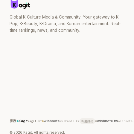
Global K-Culture Media & Community. Your gateway to K-
Pop, K-Beauty, K-Drama, and Korean entertainment. Real-
time rankings, news, and community.
服務
Kagit
kagit.kr
wishnote
wishnote.kr
wishnote.tw
wishnote
即將推出
©
2026
Kagit. All rights reserved.