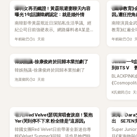
「三大記者會」之一。近日她在綜藝節目中親
為韓國最具
韓星
韓星
爆料女再丟鐵證！黃晸珉避妻聊天內容
《鐵拳教育》
口回憶這段「隆乳疑雲黑歷史」，話題再度被
曝光 1句話讓韓網認定：就是婚外情
因」遭狂挖
翻出來熱議。 2日播出的 SBS 綜藝節目
南韓影帝黃晸珉近日深陷私生活爭議，經
南韓演員金武烈
《我的經紀人太難搞－秘書鎮》，邀請同時
紀公司日前強硬表示，網路爆料者A某是涉
教育》紅遍全
兼顧工作與育兒的演藝圈代表「媽媽群」
嫌長期跟蹤黃晸珉的嫌疑人，已採取法律
被爆出一段
——李智惠、李賢怡、李恩亨，以第13位
1 天前
2 
年糕歐巴
年糕歐巴
行動。不過，A某並未因此停止發聲，5日
當年差點不
「My Star」身分登場，分享最真實的生活日
再度透過社群平台公開更多內容，反駁經
男團偶像的
常。 節目一開始，李瑞鎮 率先與李智惠會
紀公司的說法，強調兩人的聯繫一直都是
合，兩人邊搭車邊聊天，氣氛輕鬆。聊到
熱議討論
K-POP
韓娛熱議-徐康俊終於回歸本業拍劇了
Jennie
「雙向互動」，並非外界所稱的單方面騷擾。
最近的新聞，李瑞鎮突然直球發問：「妳不
到BTS V
韓娛熱議-徐康俊終於回歸本業拍劇了
是上新聞了？說妳去做整形？是人中縮短
BLACKPIN
手術嗎？」一貫犀利又不留情的問法，讓現
2 天前
泡菜鄉民
《Cosmopo
場瞬間笑成一片。對此，李智惠也毫不閃
Tame Impa
躲，淡定接招，兩人鬥嘴默契十足。 話題
2 
K氏鄉民
Remix）
接著一路延燒到過去的爭議。李瑞鎮脫口
「共同朋友」
補刀：「妳以前不是還在游泳池開過記者
BTS成員V
會？」直接點名她當年的風波。李智惠聽了
K-POP
K-POP
有片/Red Velvet瑟琪演唱會淚崩！緊抱
東海、Dar
忍不住笑說：「哥怎麼連這個都知道？」李瑞
Yeri哭到停不下來 粉全猜是「這原因」
出 SE7E
鎮則回嘴：「那時候新聞鬧那麼大，不知道
韓國女團Red Velvet日前帶著全新迷你專
Super Ju
才奇怪吧。」一來一往，氣氛反而更加輕
輯《Velvet Summer》回歸，這也是她們時
目《東海物與