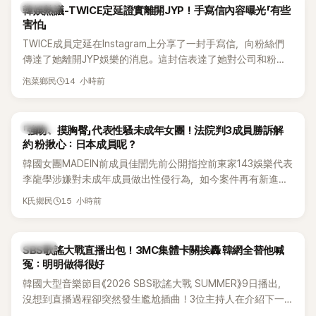
熱議討論
韓娛熱議-TWICE定延證實離開JYP！手寫信內容曝光「有些
害怕」
TWICE成員定延在Instagram上分享了一封手寫信，向粉絲們
傳達了她離開JYP娛樂的消息。這封信表達了她對公司和粉絲
的感謝，並展望了未來的發展。
14 小時前
泡菜鄉民
K-POP
「強吻、摸胸臀」代表性騷未成年女團！法院判3成員勝訴解
約 粉揪心：日本成員呢？
韓國女團MADEIN前成員佳誾先前公開指控前東家143娛樂代表
李龍學涉嫌對未成年成員做出性侵行為，如今案件再有新進
展！法院日前判決另外2名MADEIN成員勝訴，認定她們與143
15 小時前
K氏鄉民
娛樂簽訂的專屬合約無效，不過公司已提出上訴，目前案件仍
在審理中。
K-POP
SBS歌謠大戰直播出包！3MC集體卡關挨轟 韓網全替他喊
冤：明明做得很好
韓國大型音樂節目《2026 SBS歌謠大戰 SUMMER》9日播出，
沒想到直播過程卻突然發生尷尬插曲！3位主持人在介紹下一
組表演者時突然集體卡關，現場一度陷入停頓，就連製作人員