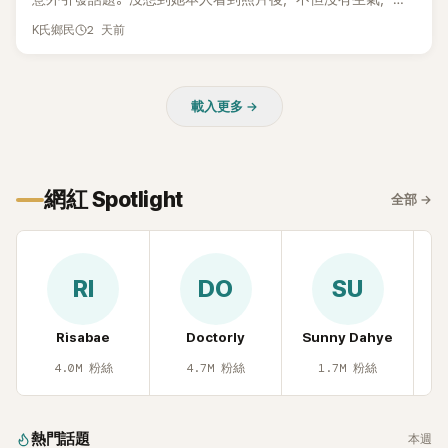
而親自把照片放上IG限時動態開玩笑，甚至幽默喊話要「買記者
2 天前
K氏鄉民
的住址」，讓網友全笑翻。
載入更多 →
網紅 Spotlight
全部
→
RI
DO
SU
Risabae
Doctorly
Sunny Dahye
H
4.0M
粉絲
4.7M
粉絲
1.7M
粉絲
熱門話題
本週