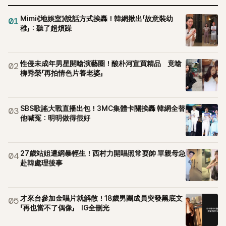
Mimi《地娛室》說話方式挨轟！韓網揪出「故意裝幼
01
稚」：聽了超煩躁
性侵未成年男星開嗆演藝圈！酸朴河宣買精品 竟嗆
02
柳秀榮「再拍情色片養老婆」
SBS歌謠大戰直播出包！3MC集體卡關挨轟 韓網全替
03
他喊冤：明明做得很好
27歲站姐遭網暴輕生！西村力開唱照常耍帥 單親母急
04
赴韓處理後事
才來台參加金唱片就解散！18歲男團成員突發黑底文
05
「再也當不了偶像」 IG全刪光