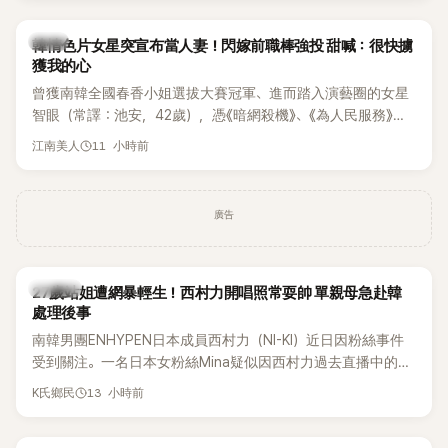
韓星
韓情色片女星突宣布當人妻！閃嫁前職棒強投 甜喊：很快擄
獲我的心
曾獲南韓全國春香小姐選拔大賽冠軍、進而踏入演藝圈的女星
智眼（常譯：池安，42歲），憑《暗網殺機》、《為人民服務》等
作品受到關注。近日她突拋喜訊，透過個人社群宣布將與前職
11 小時前
江南美人
業棒球選手嚴正旭結婚，更大方曬出婚紗照及準老公帥氣身
影，正式迎接人生新階段。
廣告
K-POP
27歲站姐遭網暴輕生！西村力開唱照常耍帥 單親母急赴韓
處理後事
南韓男團ENHYPEN日本成員西村力（NI-KI）近日因粉絲事件
受到關注。一名日本女粉絲Mina疑似因西村力過去直播中的言
論遭外界解讀，進而捲入網路爭議，承受大量負面留言。日前
13 小時前
K氏鄉民
傳出她在韓國不幸離世，消息曝光後引發粉絲圈震撼。