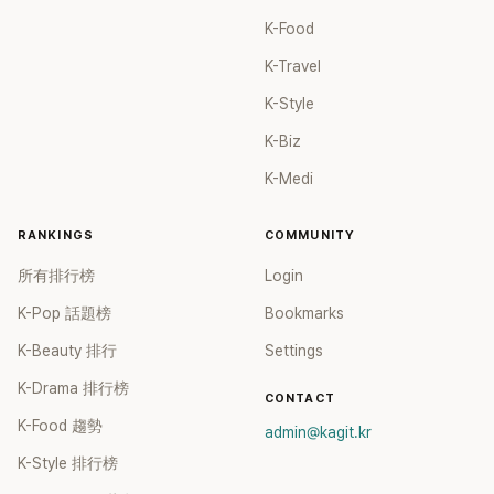
K-Food
K-Travel
K-Style
K-Biz
K-Medi
RANKINGS
COMMUNITY
所有排行榜
Login
K-Pop 話題榜
Bookmarks
K-Beauty 排行
Settings
K-Drama 排行榜
CONTACT
K-Food 趨勢
admin@kagit.kr
K-Style 排行榜