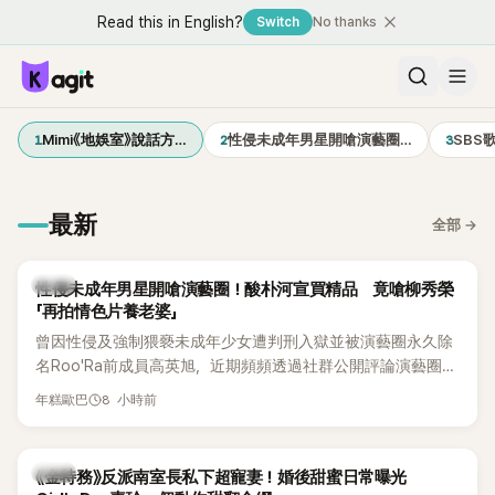
Read this in English?
Switch
No thanks
1
2
3
Mimi《地娛室》說話方…
性侵未成年男星開嗆演藝圈…
SBS
最新
全部
→
韓星
性侵未成年男星開嗆演藝圈！酸朴河宣買精品 竟嗆柳秀榮
「再拍情色片養老婆」
曾因性侵及強制猥褻未成年少女遭判刑入獄並被演藝圈永久除
名Roo'Ra前成員高英旭，近期頻頻透過社群公開評論演藝圈人
士，接連點名多位藝人引發爭議。這次他將矛頭指向演員柳秀
8 小時前
年糕歐巴
榮與朴河宣夫妻，甚至再扯出昔日Roo'Ra成員金智賢。
韓星
《金特務》反派南室長私下超寵妻！婚後甜蜜日常曝光