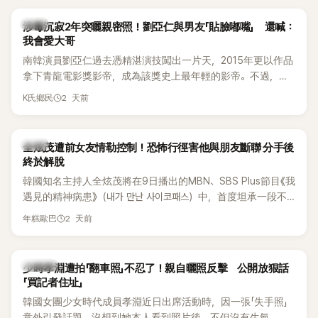
韓星
涉毒沉寂2年突曬親密照！劉亞仁與男友「貼臉嘟嘴」 還喊：
我會愛大哥
南韓演員劉亞仁過去憑精湛演技闖出一片天，2015年更以作品
拿下青龍電影獎影帝，成為該獎史上最年輕的影帝。不過，他
2023年爆出涉毒風波後，演藝事業受到重創，後續又牽扯與男
2 天前
K氏鄉民
性友人崔河那之間的相關爭議，近年幾乎淡出演藝圈，鮮少公
開露面。
韓星
全炫茂遭前女友情勒控制！恐怖行徑害他與朋友斷聯 分手後
終於解脫
韓國知名主持人全炫茂將在9日播出的MBN、SBS Plus節目《我
遇見的精神病患》（내가 만난 사이코패스）中，首度坦承一段不
堪回首的戀愛經歷，自爆曾遭前女友過度控制，不僅走到哪都
2 天前
年糕歐巴
得開視訊報備，最後甚至因此和朋友失去聯絡，分手後朋友的
一句「歡迎回來」，更讓他至今印象深刻。
K-POP
少時孝淵遭拍「翻車照」不忍了！親自曬照反擊 公開放狠話
「買記者住址」
韓國女團少女時代成員孝淵近日出席活動時，因一張「失手照」
意外引發話題。沒想到她本人看到照片後，不但沒有生氣，反