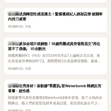
K-POP
前女團成員轉型性感直播主！驚爆遭經紀人綁架囚禁 被關車
內持刀威脅
2 天前
K氏鄉民
K-POP
才來台參加金唱片就解散！18歲男團成員突發黑底文「再也
當不了偶像」 IG全刪光
韓國男團ARrC（아크）於2024年8月以7人編制正式出道，推
出首張迷你專輯《AR^C》，期間歷經2次成員陣容變動，最後一
張作品則是2025年11月推出的〈Skiid〉。沒想到出道不到2年，
2 天前
K氏鄉民
所屬公司MYSTIC STORY便在2026年6月23日宣布結束ARrC
的團體活動，7名成員未來將各自發展，消息一出也讓粉絲相
當錯愕。
K-POP
全場都在秀身材！崔叡娜「零露肌」登Waterbomb 韓網反而
看暈：超性感
韓國夏季代表性音樂祭《Waterbomb》每年登場，除了火熱的水
戰舞台，藝人們的造型也經常成為話題，甚至因此誕生不少
「Waterbomb女神」、「Waterbomb男神」。過去包括泫雅、宣
2 天前
K氏鄉民