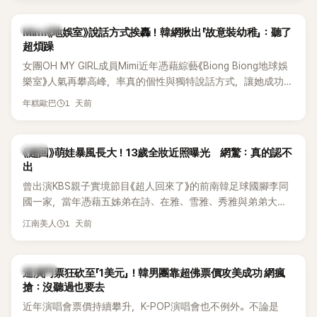
驚人實力。
熱議討論
Mimi《地娛室》說話方式挨轟！韓網揪出「故意裝幼稚」：聽了
超煩躁
女團OH MY GIRL成員Mimi近年憑藉綜藝《Biong Biong地球娛
樂室》人氣再攀高峰，率真的個性與獨特說話方式，讓她成功塑
造鮮明形象。不過近日，韓國知名論壇卻出現一篇以「我真的超
1 天前
年糕歐巴
討厭Mimi在《Biong Biong地球娛樂室》的發音」為題的文章，引
發大批網友熱烈討論。
韓星
《超回》萌娃暴風長大！13歲全妝近照曝光 網驚：真的認不
出
曾出演KBS親子實境節目《超人回來了》的前南韓足球國腳李同
國一家，當年憑藉五姊弟在詩、在雅、雪雅、秀雅與弟弟大發
（雪秀大）的可愛互動圈粉無數。隨著孩子們陸續長大，近況
1 天前
江南美人
也持續受到關注。日前，大女兒李在詩才因成熟外貌掀起熱
議，就連一同出演節目的李鍾赫兒子李俊秀都忍不住留言讚
嘆。
K-POP
巡演門票狂砍至「1美元」！韓男團靠超佛票價攻美成功 網瘋
搶：沒聽過也要去
近年演唱會票價持續攀升，K-POP演唱會也不例外。不論是