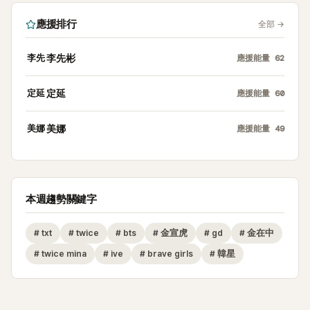
應援排行
全部
→
李先
李先彬
應援能量
62
定延
定延
應援能量
60
美娜
美娜
應援能量
49
本週趨勢關鍵字
#
txt
#
twice
#
bts
#
金宣虎
#
gd
#
金在中
#
twice mina
#
ive
#
brave girls
#
韓星