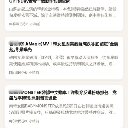
Girl's Day素珍一個動作甜翻全網
由蘇志燮主演的韓劇《金特務：本色回歸》雖然已經播畢，話題
熱度卻依舊不減。除了主演群持續受到關注，劇中擔任朱相昱
「左右手」的冷血反派「南室長」，也憑著狠辣手段與強烈壓迫感成
8 小時前
年糕歐巴
功搶走不少目光。沒想到，飾演這個狠角色的李東河，戲外竟
是Girl's Day成員素珍的老公，還是個十足的「寵妻魔人」，夫妻
倆婚後甜蜜日常近日曝光，超閃互動讓觀眾直呼太甜。
韓星
曾出演SJ〈Magic〉MV！韓女星因美貌自滿跌谷底 超狂「金湯
匙」背景曝光
韓國女星崔妍清（최연청，音譯）很早就踏入演藝圈，從童星時
期便開始累積演出經驗，成年後也持續朝演員之路發展，過去
更曾出演Super Junior歌曲〈Magic〉MV。近日她登上JTBC綜藝
8 小時前
K氏鄉民
節目《認識的哥哥》，除了分享演藝生涯曾經歷的低潮，驚人家
世背景也意外曝光，成為節目一大話題。
K-POP
BABYMONSTER雅譞中文翻車！洋裝穿反遭粉絲抓包 竟
飆「2字髒話」急刪留言道歉
南韓女團BABYMONSTER成員雅譞9日在社群曬出海邊美照，
沒想到照片曝光後，粉絲卻發現她竟然把洋裝整件穿反。雅譞
看到提醒後，立刻用中文回應，沒想到一句話卻因用詞太過粗
9 小時前
K氏鄉民
俗，引發不少懂中文的粉絲討論。