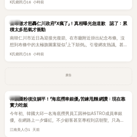
16 小時前
K氏鄉民
都緊急衝上舞台確認流程表，整段畫面毫無遮掩地被直播播
出，隨即掀起網友熱議。
韓星
金希澈才怒轟仁川政府「X瘋了」！真相曝光急道歉 認了：累
積太多怒氣才衝動
南韓仁川市近日為迎接光復節，在市廳附近掛出紀念布條，沒
想到布條中的太極旗圖案疑似「上下顛倒」，引發網友熱議，甚
至連Super Junior成員金希澈都忍不住留言痛批。仁川市最後
18 小時前
K氏鄉民
在掛出僅2天後，決定自行將布條撤下，並出面說明設計原因。
事件真相曝光後，金希澈也僅隔一天便公開道歉。
廣告
生活
神顏圈粉後沒躺平！「海底撈車銀優」苦練甩麵 網讚：現在靠
實力吃飯
今年初，韓國大邱一名海底撈男員工因神似ASTRO成員車銀
優，在網路上一夕爆紅，不少顧客甚至專程到店朝聖，只為一
睹他的真面目。如今事隔數月，他的最新近況再度引發熱議，
1 天前
江南美人
這次討論焦點不再只是高顏值，而是他苦練甩麵技術後展現的