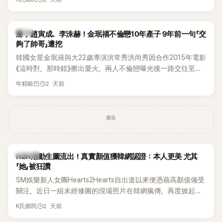
美、請夏、BLACKPINK成員及權恩妃等人，都曾憑藉性感舞台
掀起熱烈討論。
韓星
掰了趙寅成、李洙赫！金珉禧不倫戀10年產子 9年前一句「交
夠了帥哥」遭挖
韓國女星金珉禧與大22歲導演洪常秀洪尚秀因合作2015年電影
《這時對，那時錯》擦出愛火，兩人不倫戀曝光後一路交往至
今，戀情已持續近10年，並於去年迎來兩人的兒子。金珉禧也
2 天前
年糕歐巴
將透過洪常秀執導的新片《無處安放我的眼睛》（暫譯，
Nowhere To Lay My Eyes）正式回歸大銀幕，這也是她產後
首度以演員身分復出。不過，新片尚未上映，她9年前電影中的
廣告
一句台詞卻突然被韓網翻出，意外再度掀起熱議。
K-POP
H2H活動生圖流出！真實顏值獲韓網認證：本人更美 尤其
「她」被狂讚
SM娛樂新人女團Hearts2Hearts自出道以來便憑藉高顏值備受
關注，近日一組未經修圖的現場照片在韓網瘋傳，再度掀起熱
烈討論，不少看過本人的網友更直呼：「真人比照片還漂亮！」
2 天前
K氏鄉民