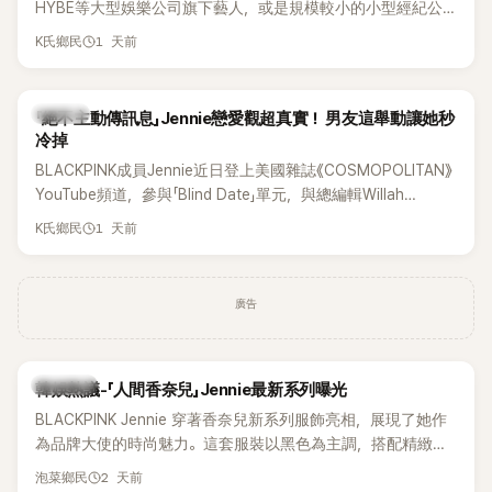
HYBE等大型娛樂公司旗下藝人，或是規模較小的小型經紀公
司，偶爾都會引發粉絲對票價過高的抱怨，甚至直呼「太不合
1 天前
K氏鄉民
理」。沒想到近日卻有韓國男團反其道而行，直接祭出超佛心票
價，意外在海外掀起話題。
K-POP
「絕不主動傳訊息」Jennie戀愛觀超真實！ 男友這舉動讓她秒
冷掉
BLACKPINK成員Jennie近日登上美國雜誌《COSMOPOLITAN》
YouTube頻道，參與「Blind Date」單元，與總編輯Willah
Bennett大聊感情話題，從挑選約會對象、聯絡方式，到第一次
1 天前
K氏鄉民
約會可能瞬間扣分的行為，全都大方分享，直率又帶點幽默的
戀愛觀引發討論。
廣告
熱議討論
韓娛熱議-「人間香奈兒」Jennie最新系列曝光
BLACKPINK Jennie 穿著香奈兒新系列服飾亮相，展現了她作
為品牌大使的時尚魅力。這套服裝以黑色為主調，搭配精緻的
細節，完美襯托出 Jennie 的優雅氣質。
2 天前
泡菜鄉民