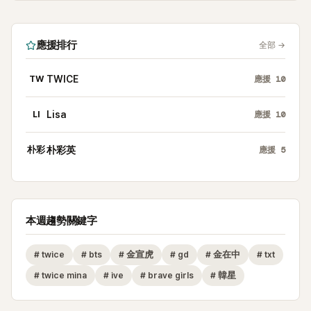
應援排行
全部
→
TW
TWICE
應援
10
LI
Lisa
應援
10
朴彩
朴彩英
應援
5
本週趨勢關鍵字
#
twice
#
bts
#
金宣虎
#
gd
#
金在中
#
txt
#
twice mina
#
ive
#
brave girls
#
韓星