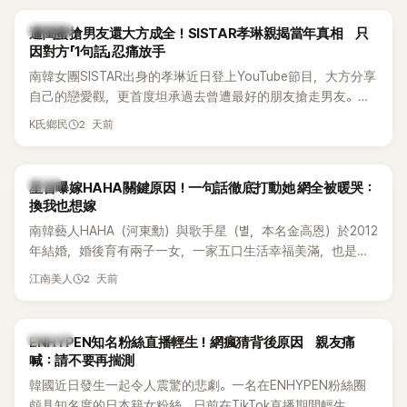
稱的單方面騷擾。如今，韓媒《Dispatch》再曝光雙方77通電話
的錄音內容，而A也首度承認自己過去曾是SHINee、NCT等偶
K-POP
遭閨蜜搶男友還大方成全！SISTAR孝琳親揭當年真相 只
像團體的「站姐」，事件持續延燒。
因對方「1句話」忍痛放手
南韓女團SISTAR出身的孝琳近日登上YouTube節目，大方分享
自己的戀愛觀，更首度坦承過去曾遭最好的朋友搶走男友。她
表示，當時選擇瀟灑放手，但如果同樣的事情現在再發生，「我
2 天前
K氏鄉民
絕對不會坐視不管」，直率發言掀起熱議。
韓星
星首曝嫁HAHA關鍵原因！一句話徹底打動她 網全被暖哭：
換我也想嫁
南韓藝人HAHA（河東勳）與歌手星（별，本名金高恩）於2012
年結婚，婚後育有兩子一女，一家五口生活幸福美滿，也是韓
國演藝圈公認的模範夫妻。近日，星首度公開當年決定嫁給
2 天前
江南美人
HAHA的關鍵原因，竟是一句讓她至今仍難忘的話，也成為她
點頭步入婚姻的最大理由。
K-POP
ENHYPEN知名粉絲直播輕生！網瘋猜背後原因 親友痛
喊：請不要再揣測
韓國近日發生一起令人震驚的悲劇。一名在ENHYPEN粉絲圈
頗具知名度的日本籍女粉絲，日前在TikTok直播期間輕生，最