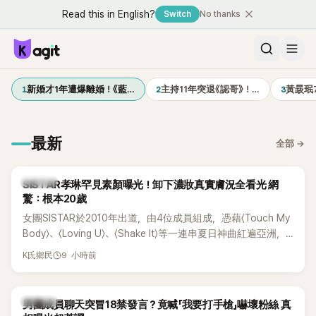
Read this in English?
Switch
No thanks
1
2
3
新婚才1年遭爆離婚！《藍…
主持11年突退《認哥》！…
黃晸珉
最新
全部
→
K-POP
SISTAR孝琳罕見素顏曝光！卸下濃妝真實膚況全看光 網
驚：根本20歲
女團SISTAR於2010年出道，由4位成員組成，憑藉〈Touch My
Body〉、〈Loving U〉、〈Shake It〉等一連串夏日神曲紅遍亞洲，
獲封「夏日女王」。不過，團體在出道滿7年後宣布解散，成員各
9 小時前
K氏鄉民
自投入個人演藝事業。向來以性感火辣形象和強大舞台氣場著
稱的孝琳，近日在社群分享與「排球女王」金軟景聚餐的日常，
不僅展現兩人多年不變的好交情，她幾乎素顏入鏡的真實模
K-POP
男團成員聊天突冒18禁發言？竟喊「我要打手槍」嚇壞粉絲 真
樣，也意外掀起網友熱議。