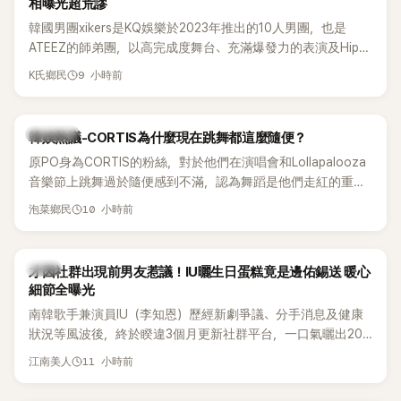
相曝光超荒謬
韓國男團xikers是KQ娛樂於2023年推出的10人男團，也是
ATEEZ的師弟團，以高完成度舞台、充滿爆發力的表演及Hip-
Hop風格聞名，出道後迅速累積大批海內外粉絲，近年也陸續
9 小時前
K氏鄉民
登上Lollapalooza等國際大型音樂節，展現新生代男團的舞台
實力。
熱議討論
韓娛熱議-CORTIS為什麼現在跳舞都這麼隨便？
原PO身為CORTIS的粉絲，對於他們在演唱會和Lollapalooza
音樂節上跳舞過於隨便感到不滿，認為舞蹈是他們走紅的重要
原因，希望他們能更認真地表演。
10 小時前
泡菜鄉民
韓星
才因社群出現前男友惹議！IU曬生日蛋糕竟是邊佑錫送 暖心
細節全曝光
南韓歌手兼演員IU（李知恩）歷經新劇爭議、分手消息及健康
狀況等風波後，終於睽違3個月更新社群平台，一口氣曬出20
張近況照，讓大批粉絲又驚又喜。其中，一張生日蛋糕照意外
11 小時前
江南美人
掀起熱議，不僅送禮人的身分曝光，就連貼文背景音樂也被眼
尖網友發現暗藏玄機，在韓網引發兩波討論。