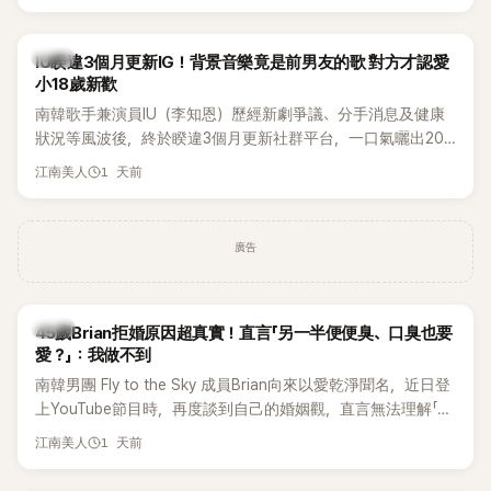
Rosé與Jennie出席，Lisa則因行程安排確定缺席，再度引發粉
絲熱議。
韓星
IU睽違3個月更新IG！背景音樂竟是前男友的歌 對方才認愛
小18歲新歡
南韓歌手兼演員IU（李知恩）歷經新劇爭議、分手消息及健康
狀況等風波後，終於睽違3個月更新社群平台，一口氣曬出20
張近況照，讓大批粉絲又驚又喜。不過，比起照片本身，更引
1 天前
江南美人
發熱議的是，她竟選用前男友張基河所屬樂團的歌曲作為背景
音樂，意外掀起韓網討論。
廣告
韓星
45歲Brian拒婚原因超真實！直言「另一半便便臭、口臭也要
愛？」：我做不到
南韓男團 Fly to the Sky 成員Brian向來以愛乾淨聞名，近日登
上YouTube節目時，再度談到自己的婚姻觀，直言無法理解「連
另一半的口臭、便便臭都要愛」這種說法，更大方表明自己是不
1 天前
江南美人
婚主義者，一番超直白發言掀起熱議。