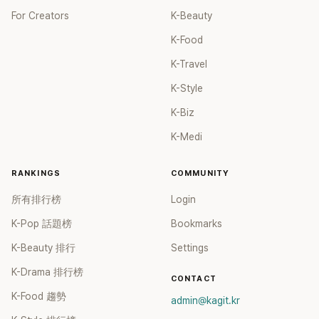
For Creators
K-Beauty
K-Food
K-Travel
K-Style
K-Biz
K-Medi
RANKINGS
COMMUNITY
所有排行榜
Login
K-Pop 話題榜
Bookmarks
K-Beauty 排行
Settings
K-Drama 排行榜
CONTACT
K-Food 趨勢
admin@kagit.kr