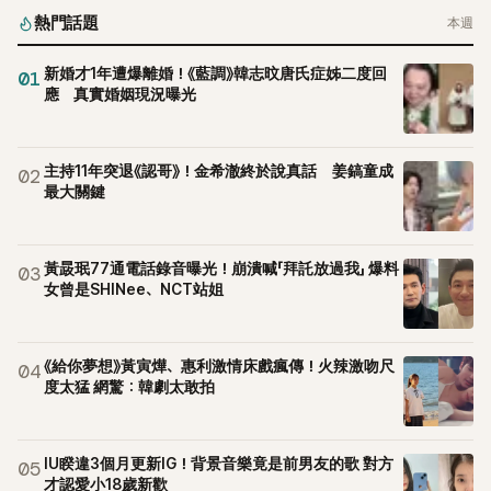
熱門話題
本週
新婚才1年遭爆離婚！《藍調》韓志旼唐氏症姊二度回
01
應 真實婚姻現況曝光
主持11年突退《認哥》！金希澈終於說真話 姜鎬童成
02
最大關鍵
黃晸珉77通電話錄音曝光！崩潰喊「拜託放過我」 爆料
03
女曾是SHINee、NCT站姐
《給你夢想》黃寅燁、惠利激情床戲瘋傳！火辣激吻尺
04
度太猛 網驚：韓劇太敢拍
IU睽違3個月更新IG！背景音樂竟是前男友的歌 對方
05
才認愛小18歲新歡