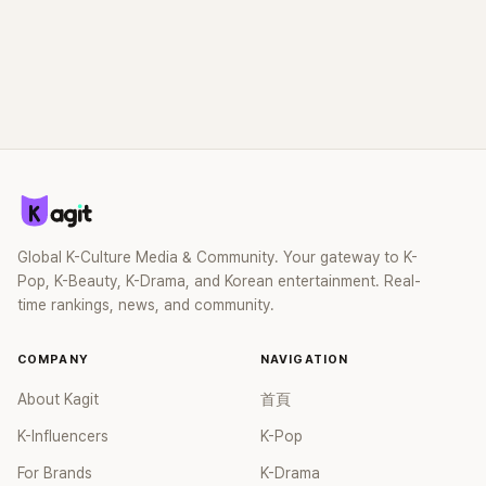
Global K-Culture Media & Community. Your gateway to K-
Pop, K-Beauty, K-Drama, and Korean entertainment. Real-
time rankings, news, and community.
COMPANY
NAVIGATION
About Kagit
首頁
K-Influencers
K-Pop
For Brands
K-Drama