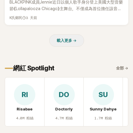
BLACKPINK成員Jennie近日以個人歌手身分登上美國大型音樂
節《Lollapalooza Chicago》主舞台，不僅成為首位擔任該音樂
節Headliner（壓軸主秀）的K-POP女SOLO歌手，寫下全新紀
3 天前
K氏鄉民
錄。然而，演出結束後卻掀起兩極評價，不僅現場歌唱實力遭
部分網友質疑，就連美國當地媒體也毫不留情給出負評，甚至
形容整場演出「就像一場豪華KTV」。
載入更多 →
網紅 Spotlight
全部
→
RI
DO
SU
Risabae
Doctorly
Sunny Dahye
H
4.0M
粉絲
4.7M
粉絲
1.7M
粉絲