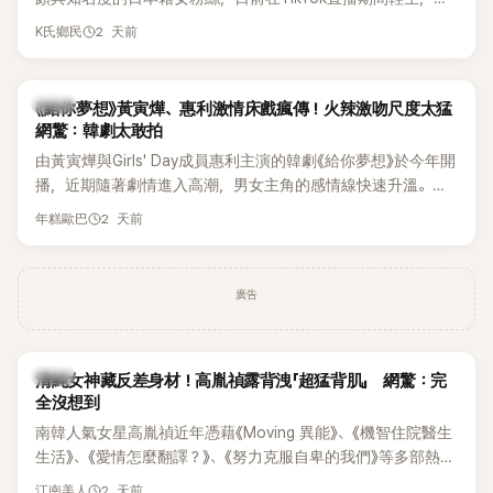
終不幸身亡，消息曝光後震驚韓網，也讓不少粉絲湧入社群平
2 天前
K氏鄉民
台哀悼。事發後，死者親友也陸續出面證實噩耗，並呼籲外界
停止揣測，盼逝者安息。
韓劇
《給你夢想》黃寅燁、惠利激情床戲瘋傳！火辣激吻尺度太猛
網驚：韓劇太敢拍
由黃寅燁與Girls' Day成員惠利主演的韓劇《給你夢想》於今年開
播，近期隨著劇情進入高潮，男女主角的感情線快速升溫。最
新播出的第8集不僅上演火辣吻戲，更接連出現床戲橋段，讓
2 天前
年糕歐巴
相關片段在網路上瘋傳，引發觀眾熱烈討論。
廣告
韓星
清純女神藏反差身材！高胤禎露背洩「超猛背肌」 網驚：完
全沒想到
南韓人氣女星高胤禎近年憑藉《Moving 異能》、《機智住院醫生
生活》、《愛情怎麼翻譯？》、《努力克服自卑的我們》等多部熱門
作品，躍升為韓劇新一代女神代表，不僅演技備受肯定，精緻
2 天前
江南美人