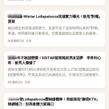
五官與清新空靈的氣質也擄獲大批粉絲。近日，她因分享一組
近況照意外掀起熱議，不是因為仙氣十足的美貌，而是藏在纖
細身材下的超狂背肌與肩膀線條，反差感十足，讓不少網友看
熱議討論
韓娛熱議-Winter Lollapalooza現場實力曝光！狠甩「對嘴」
傻直呼：「原來她身材這麼猛！」
質疑
她以穩定的現場演唱實力，直接平息了這段時間以來的「對嘴」
爭議。明明瘦到像只剩骨頭，怎麼還能唱出這麼驚人的爆發力
和音量？
2 天前
泡菜鄉民
韓星
整整5年不敢談戀愛！SISTAR韶宥揭前男友惡夢 李孝利心
疼：被男人傷慘了
南韓女團SISTAR出身的歌手韶宥近日登上JTBC戀愛談話節目
《戀愛戰爭》，罕見談及自己的感情生活，不僅坦言已經整整5
年沒有談戀愛，更首度透露空窗至今的原因，全與上一段戀情
2 天前
K氏鄉民
有關，一番真心告白讓現場來賓都相當震驚。
K-POP
Jennie登Lollapalooza壓軸慘翻車！美媒狠批「像唱KTV」
韓網補刀：別再拿體力當藉口