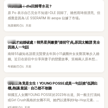
熱議討論
韓娛熱議-i-dle回歸零水花？
原 Po 表示自己完全不知道I-DLE 回歸了，雖然雨琦很漂亮，但
感覺是因為 LE SSERAFIM 和 aespa 佔據了市場。
1 天前
泡菜鄉民
韓星
54歲才結婚破處！韓男星與嫩妻「婚前守貞」原因太離譜 竟全
因路人一句話
南韓55歲知名諧星沈賢燮去年與小11歲圈外女友鄭英琳步入婚
姻，近日在節目中分享與妻子的戀愛故事，笑稱兩人原本想享
受兩人世界，沒想到站在飯店門口時竟被路人認出，還一路替
1 天前
年糕歐巴
他們加油打氣，讓他害羞到最後直接放棄進飯店，意外成了婚
前一直堅守「婚前守貞」的原因之一。
K-POP
情歌主角竟是女生！YOUNG POSSE成員一句話掀「低調出
櫃」熱議 羞認：自己都不敢聽
韓國五人女團YOUNG POSSE於2023年出道，與一般主打清純
或Girl Crush風格的女團不同，她們以濃厚的Hip-Hop元素、自
創Rap及成員親自參與創作為特色，MV也融入美式街頭、塗
2 天前
K氏鄉民