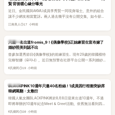
賢 背後暖心緣分曝光
近日，金民國與AKMU成員李秀賢一同現身瑞士，意外的組合
讓不少網友相當驚訝。兩人過去幾乎沒有公開交集，如今卻一
起踏上瑞士之旅，也讓粉絲紛紛好奇：「他們到底是怎麼認識
17 小時前
江南美人
的？」
K-POP
只差一名出道fromis_9！《偶像學校》正妹練習生宣布嫁了
婚紗照美到認不出
曾參加選秀節目《偶像學校》的前練習生、現年29歲的韓國模特
兒柳智娜（유지나），近日無預警在社群平台公開一系列婚紗
照，親自宣布即將步入婚姻，消息曝光後讓不少曾追看節目的
19 小時前
K氏鄉民
粉絲又驚又喜，紛紛送上祝福。
K-POP
BLACKPINK 10週年只邀40名粉絲！1成員因行程衝突缺席
韓網罵翻：太敷衍
韓國人氣女團BLACKPINK將於8月8日迎來出道10週年，不過
即將舉辦的10週年紀念Meet & Greet活動，依舊無法看到四人
合體。根據韓媒《MyDaily》7日報導，當天將由Jisoo（智秀）、
20 小時前
K氏鄉民