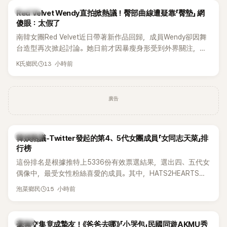
K-POP
Red Velvet Wendy直拍掀熱議！臀部曲線遭疑靠「臀墊」 網
傻眼：太假了
南韓女團Red Velvet近日帶著新作品回歸，成員Wendy卻因舞
台造型再次掀起討論。她日前才因暴瘦身形受到外界關注，又
被質疑在舞台上使用臀墊，如今最新打歌舞台曝光後，再度因
13 小時前
K氏鄉民
身形比例引發熱議。
廣告
熱議討論
韓娛熱議-Twitter發起的第4、5代女團成員「女同志天菜」排
行榜
這份排名是根據推特上5336份有效票選結果，選出四、五代女
偶像中，最受女性粉絲喜愛的成員。其中，HATS2HEARTS成
員包攬了前三名，展現了她們在女性社群中的高人氣。
15 小時前
泡菜鄉民
韓星
毫無交集竟成摯友！《爸爸去哪》「小哭包」民國同遊AKMU秀