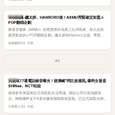
鴉、滑板等文化元素。雖然並非出身四大經紀公司，仍憑藉鮮
明的音樂風格，在海外尤其是歐美市場累積不少人氣，逐漸成
為第五代女團中極具辨識度的新生代代表之一。
熱議討論
韓娛熱議-繼太妍、HANRORO後！AKMU秀賢確定加盟J-
POP翻唱企劃
樂童音樂家（AKMU）的秀賢將作為第三位演唱者，加入目前
廣受歡迎的J-POP翻唱企劃。繼太妍和Hanroro之後，秀賢已
獲選為第三首翻唱歌曲的主唱，並於近期完成錄音。
2 天前
泡菜鄉民
廣告
韓星
黃晸珉77通電話錄音曝光！崩潰喊「拜託放過我」 爆料女曾是
SHINee、NCT站姐
南韓影帝黃晸珉近日深陷私生活爭議，經紀公司日前強硬表
示，網路爆料女子A某涉嫌長期跟蹤黃晸珉，已正式採取法律
行動。不過，A並未停止發聲，持續透過社群平台公開爆料，反
2 天前
江南美人
駁經紀公司的說法，強調兩人一直維持雙向聯繫，並非外界所