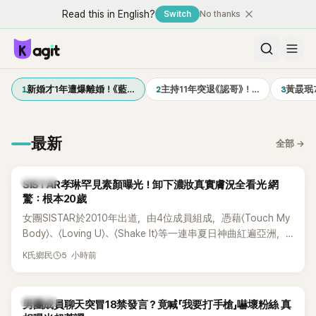
Read this in English?
Switch
No thanks
1
2
3
新婚才1年遭爆離婚！《藍…
主持11年突退《認哥》！…
黃晸珉
最新
全部
→
K-POP
SISTAR孝琳罕見素顏曝光！卸下濃妝真實膚況全看光 網
驚：根本20歲
女團SISTAR於2010年出道，由4位成員組成，憑藉〈Touch My
Body〉、〈Loving U〉、〈Shake It〉等一連串夏日神曲紅遍亞洲，
獲封「夏日女王」。不過，團體在出道滿7年後宣布解散，成員各
5 小時前
K氏鄉民
自投入個人演藝事業。向來以性感火辣形象和強大舞台氣場著
稱的孝琳，近日在社群分享與「排球女王」金軟景聚餐的日常，
不僅展現兩人多年不變的好交情，她幾乎素顏入鏡的真實模
K-POP
男團成員聊天突冒18禁發言？竟喊「我要打手槍」嚇壞粉絲 真
樣，也意外掀起網友熱議。