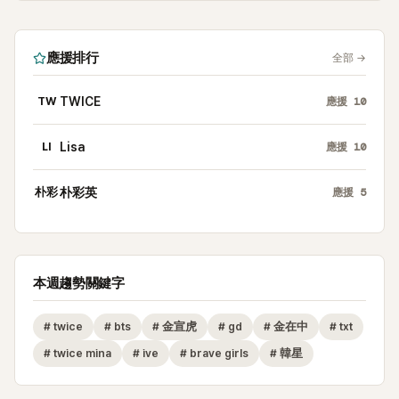
應援排行
全部
→
TW
TWICE
應援
10
LI
Lisa
應援
10
朴彩
朴彩英
應援
5
本週趨勢關鍵字
#
twice
#
bts
#
金宣虎
#
gd
#
金在中
#
txt
#
twice mina
#
ive
#
brave girls
#
韓星