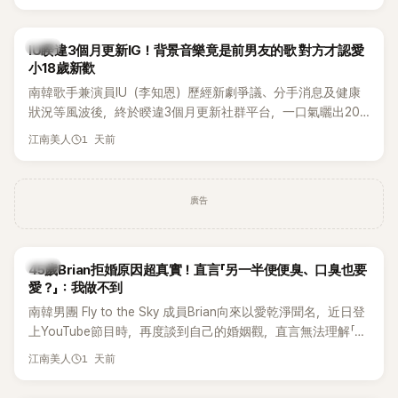
Rosé與Jennie出席，Lisa則因行程安排確定缺席，再度引發粉
絲熱議。
韓星
IU睽違3個月更新IG！背景音樂竟是前男友的歌 對方才認愛
小18歲新歡
南韓歌手兼演員IU（李知恩）歷經新劇爭議、分手消息及健康
狀況等風波後，終於睽違3個月更新社群平台，一口氣曬出20
張近況照，讓大批粉絲又驚又喜。不過，比起照片本身，更引
1 天前
江南美人
發熱議的是，她竟選用前男友張基河所屬樂團的歌曲作為背景
音樂，意外掀起韓網討論。
廣告
韓星
45歲Brian拒婚原因超真實！直言「另一半便便臭、口臭也要
愛？」：我做不到
南韓男團 Fly to the Sky 成員Brian向來以愛乾淨聞名，近日登
上YouTube節目時，再度談到自己的婚姻觀，直言無法理解「連
另一半的口臭、便便臭都要愛」這種說法，更大方表明自己是不
1 天前
江南美人
婚主義者，一番超直白發言掀起熱議。