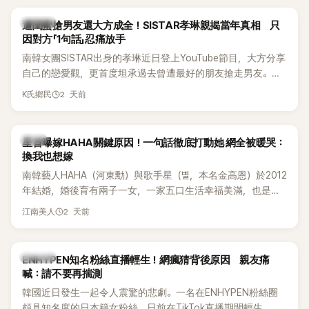
稱的單方面騷擾。如今，韓媒《Dispatch》再曝光雙方77通電話
的錄音內容，而A也首度承認自己過去曾是SHINee、NCT等偶
K-POP
遭閨蜜搶男友還大方成全！SISTAR孝琳親揭當年真相 只
像團體的「站姐」，事件持續延燒。
因對方「1句話」忍痛放手
南韓女團SISTAR出身的孝琳近日登上YouTube節目，大方分享
自己的戀愛觀，更首度坦承過去曾遭最好的朋友搶走男友。她
表示，當時選擇瀟灑放手，但如果同樣的事情現在再發生，「我
2 天前
K氏鄉民
絕對不會坐視不管」，直率發言掀起熱議。
韓星
星首曝嫁HAHA關鍵原因！一句話徹底打動她 網全被暖哭：
換我也想嫁
南韓藝人HAHA（河東勳）與歌手星（별，本名金高恩）於2012
年結婚，婚後育有兩子一女，一家五口生活幸福美滿，也是韓
國演藝圈公認的模範夫妻。近日，星首度公開當年決定嫁給
2 天前
江南美人
HAHA的關鍵原因，竟是一句讓她至今仍難忘的話，也成為她
點頭步入婚姻的最大理由。
K-POP
ENHYPEN知名粉絲直播輕生！網瘋猜背後原因 親友痛
喊：請不要再揣測
韓國近日發生一起令人震驚的悲劇。一名在ENHYPEN粉絲圈
頗具知名度的日本籍女粉絲，日前在TikTok直播期間輕生，最