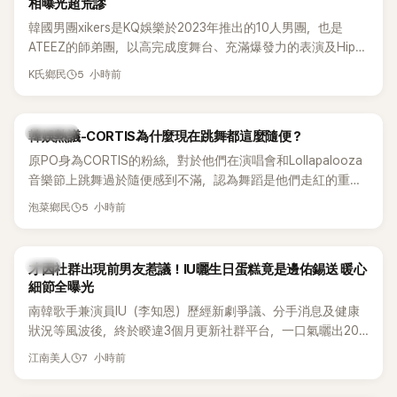
相曝光超荒謬
韓國男團xikers是KQ娛樂於2023年推出的10人男團，也是
ATEEZ的師弟團，以高完成度舞台、充滿爆發力的表演及Hip-
Hop風格聞名，出道後迅速累積大批海內外粉絲，近年也陸續
5 小時前
K氏鄉民
登上Lollapalooza等國際大型音樂節，展現新生代男團的舞台
實力。
熱議討論
韓娛熱議-CORTIS為什麼現在跳舞都這麼隨便？
原PO身為CORTIS的粉絲，對於他們在演唱會和Lollapalooza
音樂節上跳舞過於隨便感到不滿，認為舞蹈是他們走紅的重要
原因，希望他們能更認真地表演。
5 小時前
泡菜鄉民
韓星
才因社群出現前男友惹議！IU曬生日蛋糕竟是邊佑錫送 暖心
細節全曝光
南韓歌手兼演員IU（李知恩）歷經新劇爭議、分手消息及健康
狀況等風波後，終於睽違3個月更新社群平台，一口氣曬出20
張近況照，讓大批粉絲又驚又喜。其中，一張生日蛋糕照意外
7 小時前
江南美人
掀起熱議，不僅送禮人的身分曝光，就連貼文背景音樂也被眼
尖網友發現暗藏玄機，在韓網引發兩波討論。