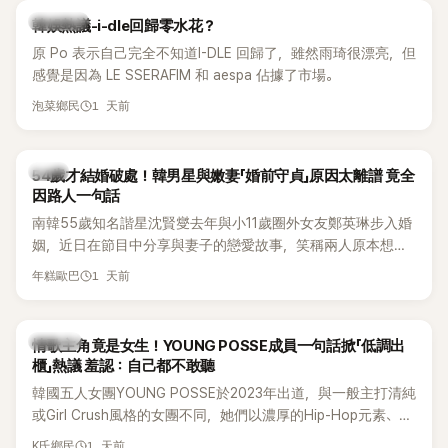
熱議討論
韓娛熱議-i-dle回歸零水花？
原 Po 表示自己完全不知道I-DLE 回歸了，雖然雨琦很漂亮，但
感覺是因為 LE SSERAFIM 和 aespa 佔據了市場。
1 天前
泡菜鄉民
韓星
54歲才結婚破處！韓男星與嫩妻「婚前守貞」原因太離譜 竟全
因路人一句話
南韓55歲知名諧星沈賢燮去年與小11歲圈外女友鄭英琳步入婚
姻，近日在節目中分享與妻子的戀愛故事，笑稱兩人原本想享
受兩人世界，沒想到站在飯店門口時竟被路人認出，還一路替
1 天前
年糕歐巴
他們加油打氣，讓他害羞到最後直接放棄進飯店，意外成了婚
前一直堅守「婚前守貞」的原因之一。
K-POP
情歌主角竟是女生！YOUNG POSSE成員一句話掀「低調出
櫃」熱議 羞認：自己都不敢聽
韓國五人女團YOUNG POSSE於2023年出道，與一般主打清純
或Girl Crush風格的女團不同，她們以濃厚的Hip-Hop元素、自
創Rap及成員親自參與創作為特色，MV也融入美式街頭、塗
1 天前
K氏鄉民