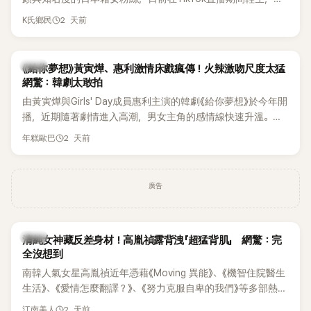
終不幸身亡，消息曝光後震驚韓網，也讓不少粉絲湧入社群平
2 天前
K氏鄉民
台哀悼。事發後，死者親友也陸續出面證實噩耗，並呼籲外界
停止揣測，盼逝者安息。
韓劇
《給你夢想》黃寅燁、惠利激情床戲瘋傳！火辣激吻尺度太猛
網驚：韓劇太敢拍
由黃寅燁與Girls' Day成員惠利主演的韓劇《給你夢想》於今年開
播，近期隨著劇情進入高潮，男女主角的感情線快速升溫。最
新播出的第8集不僅上演火辣吻戲，更接連出現床戲橋段，讓
2 天前
年糕歐巴
相關片段在網路上瘋傳，引發觀眾熱烈討論。
廣告
韓星
清純女神藏反差身材！高胤禎露背洩「超猛背肌」 網驚：完
全沒想到
南韓人氣女星高胤禎近年憑藉《Moving 異能》、《機智住院醫生
生活》、《愛情怎麼翻譯？》、《努力克服自卑的我們》等多部熱門
作品，躍升為韓劇新一代女神代表，不僅演技備受肯定，精緻
2 天前
江南美人