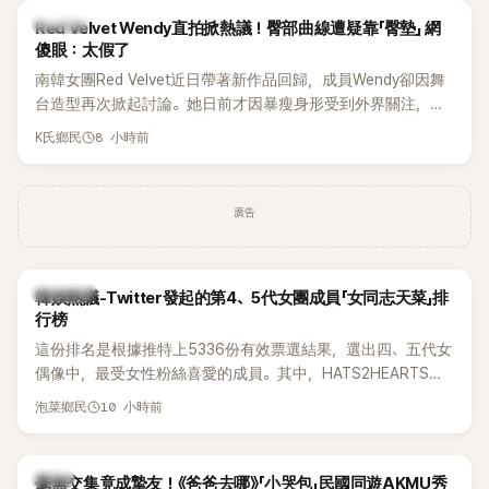
K-POP
Red Velvet Wendy直拍掀熱議！臀部曲線遭疑靠「臀墊」 網
傻眼：太假了
南韓女團Red Velvet近日帶著新作品回歸，成員Wendy卻因舞
台造型再次掀起討論。她日前才因暴瘦身形受到外界關注，又
被質疑在舞台上使用臀墊，如今最新打歌舞台曝光後，再度因
8 小時前
K氏鄉民
身形比例引發熱議。
廣告
熱議討論
韓娛熱議-Twitter發起的第4、5代女團成員「女同志天菜」排
行榜
這份排名是根據推特上5336份有效票選結果，選出四、五代女
偶像中，最受女性粉絲喜愛的成員。其中，HATS2HEARTS成
員包攬了前三名，展現了她們在女性社群中的高人氣。
10 小時前
泡菜鄉民
韓星
毫無交集竟成摯友！《爸爸去哪》「小哭包」民國同遊AKMU秀