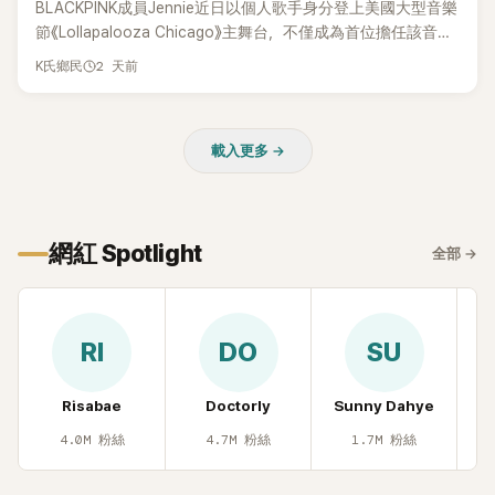
BLACKPINK成員Jennie近日以個人歌手身分登上美國大型音樂
節《Lollapalooza Chicago》主舞台，不僅成為首位擔任該音樂
節Headliner（壓軸主秀）的K-POP女SOLO歌手，寫下全新紀
2 天前
K氏鄉民
錄。然而，演出結束後卻掀起兩極評價，不僅現場歌唱實力遭
部分網友質疑，就連美國當地媒體也毫不留情給出負評，甚至
形容整場演出「就像一場豪華KTV」。
載入更多 →
網紅 Spotlight
全部
→
RI
DO
SU
Risabae
Doctorly
Sunny Dahye
H
4.0M
粉絲
4.7M
粉絲
1.7M
粉絲