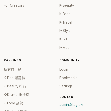
For Creators
K-Beauty
K-Food
K-Travel
K-Style
K-Biz
K-Medi
RANKINGS
COMMUNITY
所有排行榜
Login
K-Pop 話題榜
Bookmarks
K-Beauty 排行
Settings
K-Drama 排行榜
CONTACT
K-Food 趨勢
admin@kagit.kr