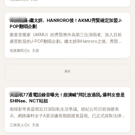
鴉、滑板等文化元素。雖然並非出身四大經紀公司，仍憑藉鮮
明的音樂風格，在海外尤其是歐美市場累積不少人氣，逐漸成
為第五代女團中極具辨識度的新生代代表之一。
熱議討論
韓娛熱議-繼太妍、HANRORO後！AKMU秀賢確定加盟J-
POP翻唱企劃
樂童音樂家（AKMU）的秀賢將作為第三位演唱者，加入目前
廣受歡迎的J-POP翻唱企劃。繼太妍和Hanroro之後，秀賢已
獲選為第三首翻唱歌曲的主唱，並於近期完成錄音。
1 天前
泡菜鄉民
廣告
韓星
黃晸珉77通電話錄音曝光！崩潰喊「拜託放過我」 爆料女曾是
SHINee、NCT站姐
南韓影帝黃晸珉近日深陷私生活爭議，經紀公司日前強硬表
示，網路爆料女子A某涉嫌長期跟蹤黃晸珉，已正式採取法律
行動。不過，A並未停止發聲，持續透過社群平台公開爆料，反
1 天前
江南美人
駁經紀公司的說法，強調兩人一直維持雙向聯繫，並非外界所