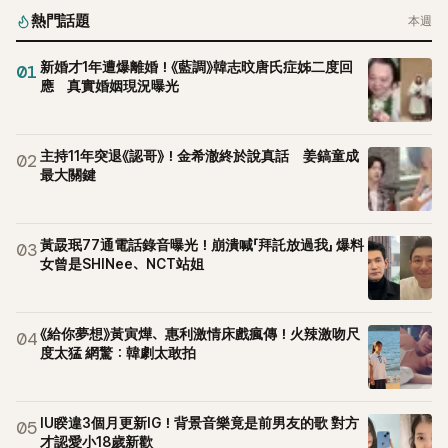
熱門話題
本週
新婚才1年遭爆離婚！《藍調》韓志旼唐氏症姊二度回
01
應 真實婚姻現況曝光
主持11年突退《認哥》！金希澈終於說真話 姜鎬童成
02
最大關鍵
黃晸珉77通電話錄音曝光！崩潰喊「拜託放過我」 爆料
03
女曾是SHINee、NCT站姐
《給你夢想》黃寅燁、惠利激情床戲瘋傳！火辣激吻尺
04
度太猛 網驚：韓劇太敢拍
IU睽違3個月更新IG！背景音樂竟是前男友的歌 對方
05
才認愛小18歲新歡