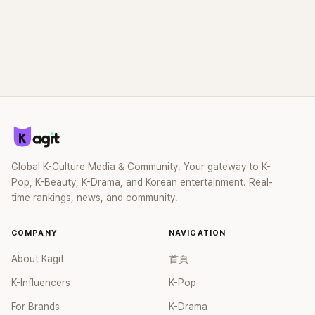
Global K-Culture Media & Community. Your gateway to K-
Pop, K-Beauty, K-Drama, and Korean entertainment. Real-
time rankings, news, and community.
COMPANY
NAVIGATION
About Kagit
首頁
K-Influencers
K-Pop
For Brands
K-Drama