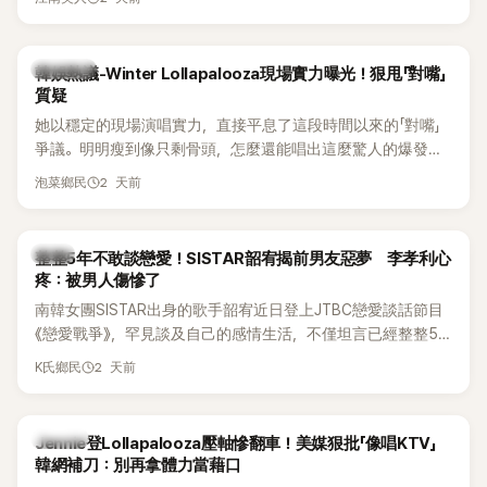
五官與清新空靈的氣質也擄獲大批粉絲。近日，她因分享一組
近況照意外掀起熱議，不是因為仙氣十足的美貌，而是藏在纖
細身材下的超狂背肌與肩膀線條，反差感十足，讓不少網友看
熱議討論
韓娛熱議-Winter Lollapalooza現場實力曝光！狠甩「對嘴」
傻直呼：「原來她身材這麼猛！」
質疑
她以穩定的現場演唱實力，直接平息了這段時間以來的「對嘴」
爭議。明明瘦到像只剩骨頭，怎麼還能唱出這麼驚人的爆發力
和音量？
2 天前
泡菜鄉民
韓星
整整5年不敢談戀愛！SISTAR韶宥揭前男友惡夢 李孝利心
疼：被男人傷慘了
南韓女團SISTAR出身的歌手韶宥近日登上JTBC戀愛談話節目
《戀愛戰爭》，罕見談及自己的感情生活，不僅坦言已經整整5
年沒有談戀愛，更首度透露空窗至今的原因，全與上一段戀情
2 天前
K氏鄉民
有關，一番真心告白讓現場來賓都相當震驚。
K-POP
Jennie登Lollapalooza壓軸慘翻車！美媒狠批「像唱KTV」
韓網補刀：別再拿體力當藉口