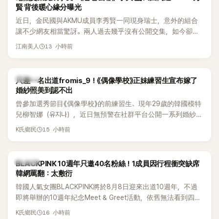
賢 背後暖心緣分曝光
近日，金民國與AKMU成員李秀賢一同現身瑞士，意外的組合
讓不少網友相當驚訝。兩人過去幾乎沒有公開交集，如今卻一
起踏上瑞士之旅，也讓粉絲紛紛好奇：「他們到底是怎麼認識
13 小時前
江南美人
的？」
K-POP
只差一名出道fromis_9！《偶像學校》正妹練習生宣布嫁了
婚紗照美到認不出
曾參加選秀節目《偶像學校》的前練習生、現年29歲的韓國模特
兒柳智娜（유지나），近日無預警在社群平台公開一系列婚紗
照，親自宣布即將步入婚姻，消息曝光後讓不少曾追看節目的
15 小時前
K氏鄉民
粉絲又驚又喜，紛紛送上祝福。
K-POP
BLACKPINK 10週年只邀40名粉絲！1成員因行程衝突缺席
韓網罵翻：太敷衍
韓國人氣女團BLACKPINK將於8月8日迎來出道10週年，不過
即將舉辦的10週年紀念Meet & Greet活動，依舊無法看到四人
合體。根據韓媒《MyDaily》7日報導，當天將由Jisoo（智秀）、
16 小時前
K氏鄉民