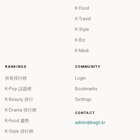
K-Food
K-Travel
K-Style
K-Biz
K-Medi
RANKINGS
COMMUNITY
所有排行榜
Login
K-Pop 話題榜
Bookmarks
K-Beauty 排行
Settings
K-Drama 排行榜
CONTACT
K-Food 趨勢
admin@kagit.kr
K-Style 排行榜