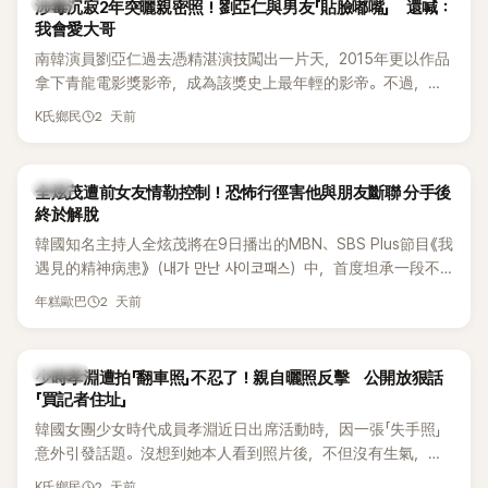
韓星
涉毒沉寂2年突曬親密照！劉亞仁與男友「貼臉嘟嘴」 還喊：
我會愛大哥
南韓演員劉亞仁過去憑精湛演技闖出一片天，2015年更以作品
拿下青龍電影獎影帝，成為該獎史上最年輕的影帝。不過，他
2023年爆出涉毒風波後，演藝事業受到重創，後續又牽扯與男
2 天前
K氏鄉民
性友人崔河那之間的相關爭議，近年幾乎淡出演藝圈，鮮少公
開露面。
韓星
全炫茂遭前女友情勒控制！恐怖行徑害他與朋友斷聯 分手後
終於解脫
韓國知名主持人全炫茂將在9日播出的MBN、SBS Plus節目《我
遇見的精神病患》（내가 만난 사이코패스）中，首度坦承一段不
堪回首的戀愛經歷，自爆曾遭前女友過度控制，不僅走到哪都
2 天前
年糕歐巴
得開視訊報備，最後甚至因此和朋友失去聯絡，分手後朋友的
一句「歡迎回來」，更讓他至今印象深刻。
K-POP
少時孝淵遭拍「翻車照」不忍了！親自曬照反擊 公開放狠話
「買記者住址」
韓國女團少女時代成員孝淵近日出席活動時，因一張「失手照」
意外引發話題。沒想到她本人看到照片後，不但沒有生氣，反
而親自把照片放上IG限時動態開玩笑，甚至幽默喊話要「買記者
2 天前
K氏鄉民