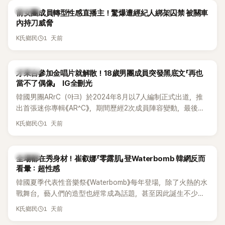
K-POP
前女團成員轉型性感直播主！驚爆遭經紀人綁架囚禁 被關車
內持刀威脅
1 天前
K氏鄉民
K-POP
才來台參加金唱片就解散！18歲男團成員突發黑底文「再也
當不了偶像」 IG全刪光
韓國男團ARrC（아크）於2024年8月以7人編制正式出道，推
出首張迷你專輯《AR^C》，期間歷經2次成員陣容變動，最後一
張作品則是2025年11月推出的〈Skiid〉。沒想到出道不到2年，
1 天前
K氏鄉民
所屬公司MYSTIC STORY便在2026年6月23日宣布結束ARrC
的團體活動，7名成員未來將各自發展，消息一出也讓粉絲相
當錯愕。
K-POP
全場都在秀身材！崔叡娜「零露肌」登Waterbomb 韓網反而
看暈：超性感
韓國夏季代表性音樂祭《Waterbomb》每年登場，除了火熱的水
戰舞台，藝人們的造型也經常成為話題，甚至因此誕生不少
「Waterbomb女神」、「Waterbomb男神」。過去包括泫雅、宣
1 天前
K氏鄉民
美、請夏、BLACKPINK成員及權恩妃等人，都曾憑藉性感舞台