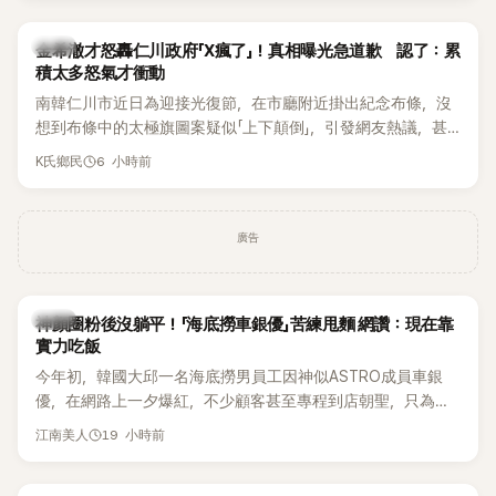
出，隨即掀起網友熱議。
韓星
金希澈才怒轟仁川政府「X瘋了」！真相曝光急道歉 認了：累
積太多怒氣才衝動
南韓仁川市近日為迎接光復節，在市廳附近掛出紀念布條，沒
想到布條中的太極旗圖案疑似「上下顛倒」，引發網友熱議，甚
至連Super Junior成員金希澈都忍不住留言痛批。仁川市最後
6 小時前
K氏鄉民
在掛出僅2天後，決定自行將布條撤下，並出面說明設計原因。
事件真相曝光後，金希澈也僅隔一天便公開道歉。
廣告
生活
神顏圈粉後沒躺平！「海底撈車銀優」苦練甩麵 網讚：現在靠
實力吃飯
今年初，韓國大邱一名海底撈男員工因神似ASTRO成員車銀
優，在網路上一夕爆紅，不少顧客甚至專程到店朝聖，只為一
睹他的真面目。如今事隔數月，他的最新近況再度引發熱議，
19 小時前
江南美人
這次討論焦點不再只是高顏值，而是他苦練甩麵技術後展現的
驚人實力。