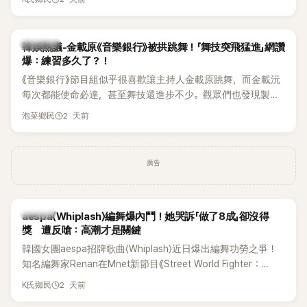
的住址」，讓網友全笑翻。
熱議討論
韓娛熱議-金載原《音樂銀行》被拱跳舞！「舞技突飛猛進」網讚
爆：練習多久了？！
《音樂銀行》節目組似乎很喜歡讓主持人金載原跳舞，而金載沅
每次都能使命必達，甚至舞技還進步不少。觀眾們也發現製作
單位對此樂此不疲。
2 天前
泡菜鄉民
廣告
K-POP
aespa〈Whiplash〉編舞爆內鬥！她哭訴「做了8成」卻沒得
獎 遭反嗆：高潮才是關鍵
韓國女團aespa招牌歌曲〈Whiplash〉近日爆出編舞功勞之爭！
知名編舞家Renan在Mnet新節目《Street World Fighter：
Directors' War》預告中，公開談及自己在〈Whiplash〉編舞上的
2 天前
K氏鄉民
貢獻，直言明明自己完成約8成舞蹈，2025 KOREA Awards「年