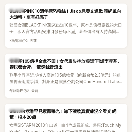
度編舞大賞」卻由Lachica拿走，讓她至今仍感到相當不平。
K-POP
BLACKPINK 10週年惹怒粉絲！Jisoo急發文道歉 韓網風向
大逆轉：更有好感了
韓國女團BLACKPINK迎來出道10週年，原本是值得慶祝的大日
子，卻因官方活動安排引發粉絲不滿，甚至傳出有人持高爾夫
球桿到YG娛樂大樓鬧事。Jisoo今（8日）也親自發文向BLINK
2 天前
K氏鄉民
道歉，坦言這次紀念日「好像是充滿歉意的一天」。
韓星
李昇基105億押金拿不回！女代表失控放狠話「再爆李昇基、
泰民都會死」 驚悚錄音流出
歌手李昇基近期捲入高達105億韓元（約新台幣2.3億元）的租
屋押金返還爭議，對象正是演藝企劃公司One Hundred Label
代表車佳媛(차가원)。如今事件再掀風波，YouTuber李鎮浩公開
2 天前
年糕歐巴
一段與車佳媛過去的通話錄音，當中出現「李昇基身邊的人會全
部死掉」等激烈言論，引發外界譁然。
K-POP
SISTAR孝琳罕見素顏曝光！卸下濃妝真實膚況全看光 網
驚：根本20歲
女團SISTAR於2010年出道，由4位成員組成，憑藉〈Touch My
Body〉、〈Loving U〉、〈Shake It〉等一連串夏日神曲紅遍亞洲，