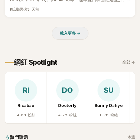
獲封「夏日女王」。不過，團體在出道滿7年後宣布解散，成員各
3 天前
K氏鄉民
自投入個人演藝事業。向來以性感火辣形象和強大舞台氣場著
稱的孝琳，近日在社群分享與「排球女王」金軟景聚餐的日常，
不僅展現兩人多年不變的好交情，她幾乎素顏入鏡的真實模
載入更多 →
樣，也意外掀起網友熱議。
網紅 Spotlight
全部
→
RI
DO
SU
Risabae
Doctorly
Sunny Dahye
H
4.0M
粉絲
4.7M
粉絲
1.7M
粉絲
熱門話題
本週