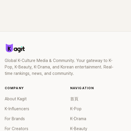
Global K-Culture Media & Community. Your gateway to K-
Pop, K-Beauty, K-Drama, and Korean entertainment. Real-
time rankings, news, and community.
COMPANY
NAVIGATION
About Kagit
首頁
K-Influencers
K-Pop
For Brands
K-Drama
For Creators
K-Beauty