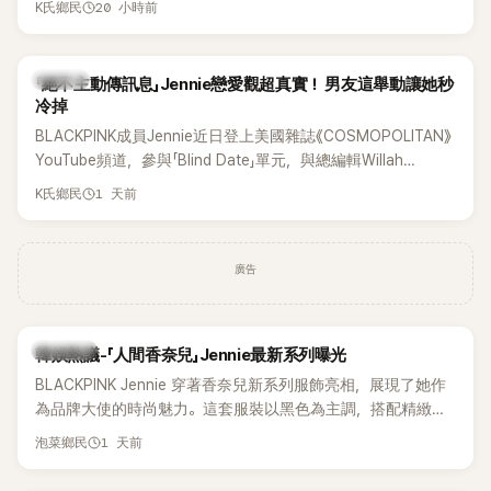
20 小時前
K氏鄉民
理」。沒想到近日卻有韓國男團反其道而行，直接祭出超佛心票
價，意外在海外掀起話題。
K-POP
「絕不主動傳訊息」Jennie戀愛觀超真實！ 男友這舉動讓她秒
冷掉
BLACKPINK成員Jennie近日登上美國雜誌《COSMOPOLITAN》
YouTube頻道，參與「Blind Date」單元，與總編輯Willah
Bennett大聊感情話題，從挑選約會對象、聯絡方式，到第一次
1 天前
K氏鄉民
約會可能瞬間扣分的行為，全都大方分享，直率又帶點幽默的
戀愛觀引發討論。
廣告
熱議討論
韓娛熱議-「人間香奈兒」Jennie最新系列曝光
BLACKPINK Jennie 穿著香奈兒新系列服飾亮相，展現了她作
為品牌大使的時尚魅力。這套服裝以黑色為主調，搭配精緻的
細節，完美襯托出 Jennie 的優雅氣質。
1 天前
泡菜鄉民