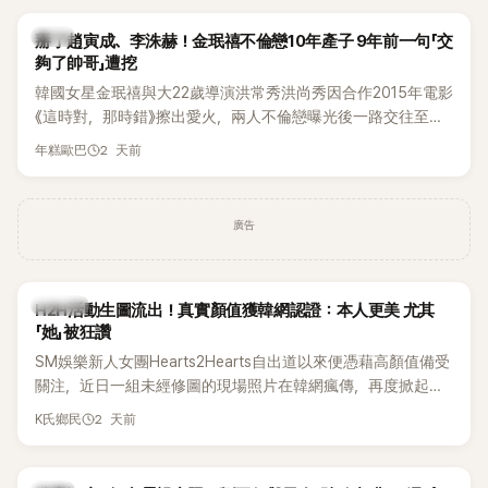
掀起熱烈討論。
韓星
掰了趙寅成、李洙赫！金珉禧不倫戀10年產子 9年前一句「交
夠了帥哥」遭挖
韓國女星金珉禧與大22歲導演洪常秀洪尚秀因合作2015年電影
《這時對，那時錯》擦出愛火，兩人不倫戀曝光後一路交往至
今，戀情已持續近10年，並於去年迎來兩人的兒子。金珉禧也
2 天前
年糕歐巴
將透過洪常秀執導的新片《無處安放我的眼睛》（暫譯，
Nowhere To Lay My Eyes）正式回歸大銀幕，這也是她產後
首度以演員身分復出。不過，新片尚未上映，她9年前電影中的
廣告
一句台詞卻突然被韓網翻出，意外再度掀起熱議。
K-POP
H2H活動生圖流出！真實顏值獲韓網認證：本人更美 尤其
「她」被狂讚
SM娛樂新人女團Hearts2Hearts自出道以來便憑藉高顏值備受
關注，近日一組未經修圖的現場照片在韓網瘋傳，再度掀起熱
烈討論，不少看過本人的網友更直呼：「真人比照片還漂亮！」
2 天前
K氏鄉民