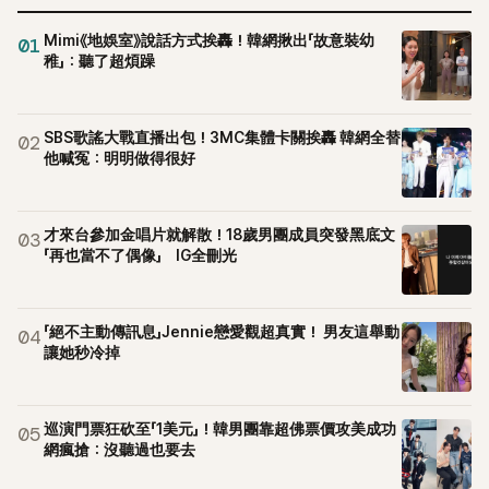
Mimi《地娛室》說話方式挨轟！韓網揪出「故意裝幼
01
稚」：聽了超煩躁
SBS歌謠大戰直播出包！3MC集體卡關挨轟 韓網全替
02
他喊冤：明明做得很好
才來台參加金唱片就解散！18歲男團成員突發黑底文
03
「再也當不了偶像」 IG全刪光
「絕不主動傳訊息」Jennie戀愛觀超真實！ 男友這舉動
04
讓她秒冷掉
巡演門票狂砍至「1美元」！韓男團靠超佛票價攻美成功
05
網瘋搶：沒聽過也要去