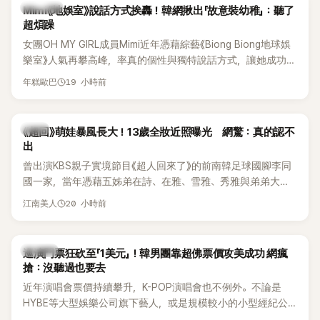
熱議討論
Mimi《地娛室》說話方式挨轟！韓網揪出「故意裝幼稚」：聽了
超煩躁
女團OH MY GIRL成員Mimi近年憑藉綜藝《Biong Biong地球娛
樂室》人氣再攀高峰，率真的個性與獨特說話方式，讓她成功塑
造鮮明形象。不過近日，韓國知名論壇卻出現一篇以「我真的超
19 小時前
年糕歐巴
討厭Mimi在《Biong Biong地球娛樂室》的發音」為題的文章，引
發大批網友熱烈討論。
韓星
《超回》萌娃暴風長大！13歲全妝近照曝光 網驚：真的認不
出
曾出演KBS親子實境節目《超人回來了》的前南韓足球國腳李同
國一家，當年憑藉五姊弟在詩、在雅、雪雅、秀雅與弟弟大發
（雪秀大）的可愛互動圈粉無數。隨著孩子們陸續長大，近況
20 小時前
江南美人
也持續受到關注。日前，大女兒李在詩才因成熟外貌掀起熱
議，就連一同出演節目的李鍾赫兒子李俊秀都忍不住留言讚
嘆。
K-POP
巡演門票狂砍至「1美元」！韓男團靠超佛票價攻美成功 網瘋
搶：沒聽過也要去
近年演唱會票價持續攀升，K-POP演唱會也不例外。不論是
HYBE等大型娛樂公司旗下藝人，或是規模較小的小型經紀公
司，偶爾都會引發粉絲對票價過高的抱怨，甚至直呼「太不合