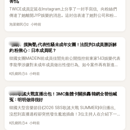
害怕」
TWICE成員定延在Instagram上分享了一封手寫信，向粉絲們
傳達了她離開JYP娛樂的消息。這封信表達了她對公司和粉絲
的感謝，並展望了未來的發展。
2 小時前
泡菜鄉民
K-POP
「強吻、摸胸臀」代表性騷未成年女團！法院判3成員勝訴解
約 粉揪心：日本成員呢？
韓國女團MADEIN前成員佳誾先前公開指控前東家143娛樂代表
李龍學涉嫌對未成年成員做出性侵行為，如今案件再有新進
展！法院日前判決另外2名MADEIN成員勝訴，認定她們與143
3 小時前
K氏鄉民
娛樂簽訂的專屬合約無效，不過公司已提出上訴，目前案件仍
在審理中。
K-POP
SBS歌謠大戰直播出包！3MC集體卡關挨轟 韓網全替他喊
冤：明明做得很好
韓國大型音樂節目《2026 SBS歌謠大戰 SUMMER》9日播出，
沒想到直播過程卻突然發生尷尬插曲！3位主持人在介紹下一
組表演者時突然集體卡關，現場一度陷入停頓，就連製作人員
4 小時前
K氏鄉民
都緊急衝上舞台確認流程表，整段畫面毫無遮掩地被直播播