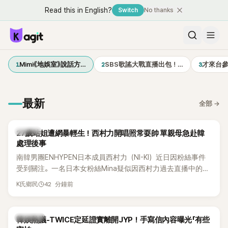
Read this in English?
Switch
No thanks
1
2
3
Mimi《地娛室》說話方…
SBS歌謠大戰直播出包！…
才來台
最新
全部
→
K-POP
27歲站姐遭網暴輕生！西村力開唱照常耍帥 單親母急赴韓
處理後事
南韓男團ENHYPEN日本成員西村力（NI-KI）近日因粉絲事件
受到關注。一名日本女粉絲Mina疑似因西村力過去直播中的言
論遭外界解讀，進而捲入網路爭議，承受大量負面留言。日前
42 分鐘前
K氏鄉民
傳出她在韓國不幸離世，消息曝光後引發粉絲圈震撼。
熱議討論
韓娛熱議-TWICE定延證實離開JYP！手寫信內容曝光「有些