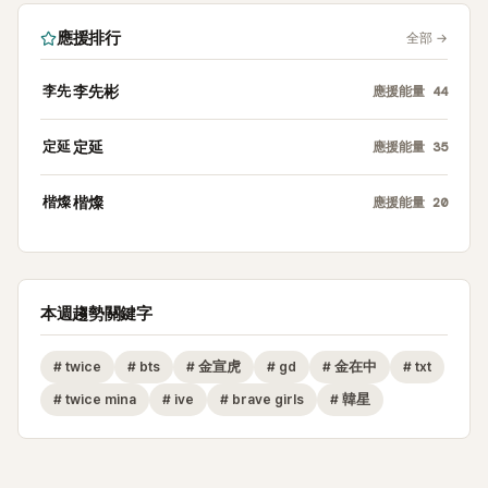
應援排行
全部
→
李先
李先彬
應援能量
44
定延
定延
應援能量
35
楷燦
楷燦
應援能量
20
本週趨勢關鍵字
#
twice
#
bts
#
金宣虎
#
gd
#
金在中
#
txt
#
twice mina
#
ive
#
brave girls
#
韓星