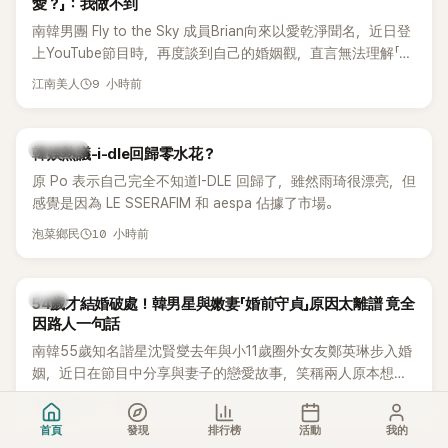
愛？」：我做不到
南韓男團 Fly to the Sky 成員Brian向來以愛乾淨聞名，近日登
上YouTube節目時，再度談到自己的婚姻觀，直言無法理解「連
另一半的口臭、便便臭都要愛」這種說法，更大方表明自己是不
9 小時前
江南美人
婚主義者，一番超直白發言掀起熱議。
熱議討論
韓娛熱議-i-dle回歸零水花？
原 Po 表示自己完全不知道I-DLE 回歸了，雖然雨琦很漂亮，但
感覺是因為 LE SSERAFIM 和 aespa 佔據了市場。
10 小時前
泡菜鄉民
韓星
54歲才結婚破處！韓男星與嫩妻「婚前守貞」原因太離譜 竟全
因路人一句話
南韓55歲知名諧星沈賢燮去年與小11歲圈外女友鄭英琳步入婚
姻，近日在節目中分享與妻子的戀愛故事，笑稱兩人原本想享
受兩人世界，沒想到站在飯店門口時竟被路人認出，還一路替
12 小時前
年糕歐巴
他們加油打氣，讓他害羞到最後直接放棄進飯店，意外成了婚
首頁
發現
排行榜
活動
我的
前一直堅守「婚前守貞」的原因之一。