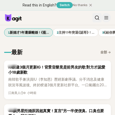
Read this in English?
Switch
No thanks
1
2
3
新婚才1年遭爆離婚！《藍…
主持11年突退《認哥》！…
《給你
最新
全部
→
韓星
IU睽違3個月更新IG！背景音樂竟是前男友的歌 對方才認愛
小18歲新歡
南韓歌手兼演員IU（李知恩）歷經新劇爭議、分手消息及健康
狀況等風波後，終於睽違3個月更新社群平台，一口氣曬出20
張近況照，讓大批粉絲又驚又喜。不過，比起照片本身，更引
9 小時前
江南美人
發熱議的是，她竟選用前男友張基河所屬樂團的歌曲作為背景
音樂，意外掀起韓網討論。
韓星
45歲男星拒婚原因超真實！直言「另一半便便臭、口臭也要