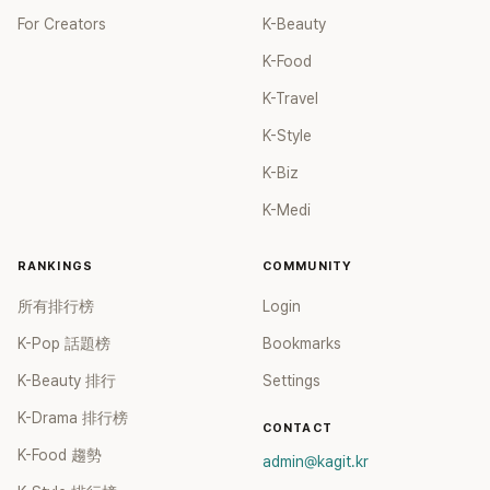
For Creators
K-Beauty
K-Food
K-Travel
K-Style
K-Biz
K-Medi
RANKINGS
COMMUNITY
所有排行榜
Login
K-Pop 話題榜
Bookmarks
K-Beauty 排行
Settings
K-Drama 排行榜
CONTACT
K-Food 趨勢
admin@kagit.kr