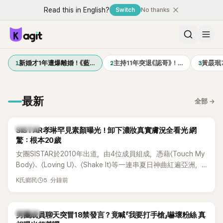
Read this in English?
Switch
No thanks
1
2
3
新婚才1年遭爆離婚！《藍…
主持11年突退《認哥》！…
黃晸珉
最新
全部
→
K-POP
SISTAR孝琳罕見素顏曝光！卸下濃妝真實膚況全看光 網
驚：根本20歲
女團SISTAR於2010年出道，由4位成員組成，憑藉〈Touch My
Body〉、〈Loving U〉、〈Shake It〉等一連串夏日神曲紅遍亞洲，
獲封「夏日女王」。不過，團體在出道滿7年後宣布解散，成員各
5 分鐘前
K氏鄉民
自投入個人演藝事業。向來以性感火辣形象和強大舞台氣場著
稱的孝琳，近日在社群分享與「排球女王」金軟景聚餐的日常，
不僅展現兩人多年不變的好交情，她幾乎素顏入鏡的真實模
K-POP
男團成員聊天突冒18禁發言？竟喊「我要打手槍」嚇壞粉絲 真
樣，也意外掀起網友熱議。