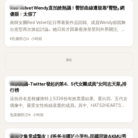
K-POP
Red Velvet Wendy直拍掀熱議！臀部曲線遭疑靠「臀墊」 網
傻眼：太假了
南韓女團Red Velvet近日帶著新作品回歸，成員Wendy卻因舞
台造型再次掀起討論。她日前才因暴瘦身形受到外界關注，又
被質疑在舞台上使用臀墊，如今最新打歌舞台曝光後，再度因
3 小時前
K氏鄉民
身形比例引發熱議。
廣告
熱議討論
韓娛熱議-Twitter發起的第4、5代女團成員「女同志天菜」排
行榜
這份排名是根據推特上5336份有效票選結果，選出四、五代女
偶像中，最受女性粉絲喜愛的成員。其中，HATS2HEARTS成
員包攬了前三名，展現了她們在女性社群中的高人氣。
5 小時前
泡菜鄉民
韓星
毫無交集竟成摯友！《爸爸去哪》「小哭包」民國同遊AKMU秀