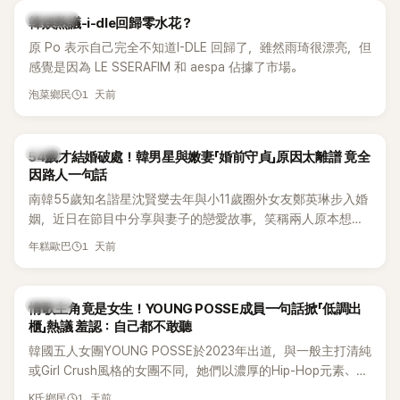
熱議討論
韓娛熱議-i-dle回歸零水花？
原 Po 表示自己完全不知道I-DLE 回歸了，雖然雨琦很漂亮，但
感覺是因為 LE SSERAFIM 和 aespa 佔據了市場。
1 天前
泡菜鄉民
韓星
54歲才結婚破處！韓男星與嫩妻「婚前守貞」原因太離譜 竟全
因路人一句話
南韓55歲知名諧星沈賢燮去年與小11歲圈外女友鄭英琳步入婚
姻，近日在節目中分享與妻子的戀愛故事，笑稱兩人原本想享
受兩人世界，沒想到站在飯店門口時竟被路人認出，還一路替
1 天前
年糕歐巴
他們加油打氣，讓他害羞到最後直接放棄進飯店，意外成了婚
前一直堅守「婚前守貞」的原因之一。
K-POP
情歌主角竟是女生！YOUNG POSSE成員一句話掀「低調出
櫃」熱議 羞認：自己都不敢聽
韓國五人女團YOUNG POSSE於2023年出道，與一般主打清純
或Girl Crush風格的女團不同，她們以濃厚的Hip-Hop元素、自
創Rap及成員親自參與創作為特色，MV也融入美式街頭、塗
1 天前
K氏鄉民