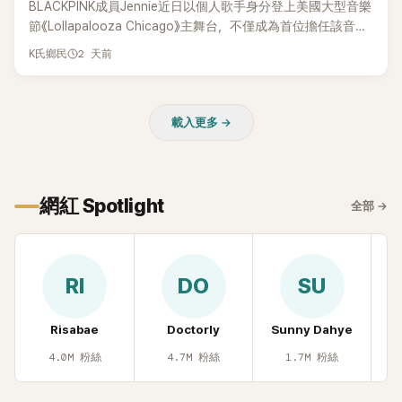
BLACKPINK成員Jennie近日以個人歌手身分登上美國大型音樂
節《Lollapalooza Chicago》主舞台，不僅成為首位擔任該音樂
節Headliner（壓軸主秀）的K-POP女SOLO歌手，寫下全新紀
2 天前
K氏鄉民
錄。然而，演出結束後卻掀起兩極評價，不僅現場歌唱實力遭
部分網友質疑，就連美國當地媒體也毫不留情給出負評，甚至
形容整場演出「就像一場豪華KTV」。
載入更多 →
網紅 Spotlight
全部
→
RI
DO
SU
Risabae
Doctorly
Sunny Dahye
H
4.0M
粉絲
4.7M
粉絲
1.7M
粉絲