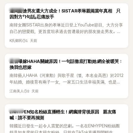
稱的單方面騷擾。如今，韓媒《Dispatch》再曝光雙方77通電話
的錄音內容，而A也首度承認自己過去曾是SHINee、NCT等偶
K-POP
遭閨蜜搶男友還大方成全！SISTAR孝琳親揭當年真相 只
像團體的「站姐」，事件持續延燒。
因對方「1句話」忍痛放手
南韓女團SISTAR出身的孝琳近日登上YouTube節目，大方分享
自己的戀愛觀，更首度坦承過去曾遭最好的朋友搶走男友。她
表示，當時選擇瀟灑放手，但如果同樣的事情現在再發生，「我
1 天前
K氏鄉民
絕對不會坐視不管」，直率發言掀起熱議。
韓星
星首曝嫁HAHA關鍵原因！一句話徹底打動她 網全被暖哭：
換我也想嫁
南韓藝人HAHA（河東勳）與歌手星（별，本名金高恩）於2012
年結婚，婚後育有兩子一女，一家五口生活幸福美滿，也是韓
國演藝圈公認的模範夫妻。近日，星首度公開當年決定嫁給
2 天前
江南美人
HAHA的關鍵原因，竟是一句讓她至今仍難忘的話，也成為她
點頭步入婚姻的最大理由。
K-POP
ENHYPEN知名粉絲直播輕生！網瘋猜背後原因 親友痛
喊：請不要再揣測
韓國近日發生一起令人震驚的悲劇。一名在ENHYPEN粉絲圈
頗具知名度的日本籍女粉絲，日前在TikTok直播期間輕生，最