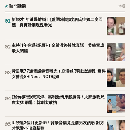
熱門話題
本週
新婚才1年遭爆離婚！《藍調》韓志旼唐氏症姊二度回
01
應 真實婚姻現況曝光
主持11年突退《認哥》！金希澈終於說真話 姜鎬童成
02
最大關鍵
黃晸珉77通電話錄音曝光！崩潰喊「拜託放過我」 爆料
03
女曾是SHINee、NCT站姐
《給你夢想》黃寅燁、惠利激情床戲瘋傳！火辣激吻尺
04
度太猛 網驚：韓劇太敢拍
IU睽違3個月更新IG！背景音樂竟是前男友的歌 對方
05
才認愛小18歲新歡