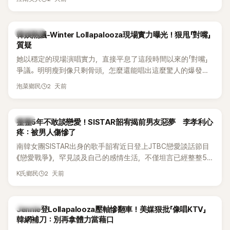
五官與清新空靈的氣質也擄獲大批粉絲。近日，她因分享一組
近況照意外掀起熱議，不是因為仙氣十足的美貌，而是藏在纖
細身材下的超狂背肌與肩膀線條，反差感十足，讓不少網友看
熱議討論
韓娛熱議-Winter Lollapalooza現場實力曝光！狠甩「對嘴」
傻直呼：「原來她身材這麼猛！」
質疑
她以穩定的現場演唱實力，直接平息了這段時間以來的「對嘴」
爭議。明明瘦到像只剩骨頭，怎麼還能唱出這麼驚人的爆發力
和音量？
2 天前
泡菜鄉民
韓星
整整5年不敢談戀愛！SISTAR韶宥揭前男友惡夢 李孝利心
疼：被男人傷慘了
南韓女團SISTAR出身的歌手韶宥近日登上JTBC戀愛談話節目
《戀愛戰爭》，罕見談及自己的感情生活，不僅坦言已經整整5
年沒有談戀愛，更首度透露空窗至今的原因，全與上一段戀情
2 天前
K氏鄉民
有關，一番真心告白讓現場來賓都相當震驚。
K-POP
Jennie登Lollapalooza壓軸慘翻車！美媒狠批「像唱KTV」
韓網補刀：別再拿體力當藉口