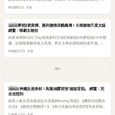
終不幸身亡，消息曝光後震驚韓網，也讓不少粉絲湧入社群平
2 天前
K氏鄉民
台哀悼。事發後，死者親友也陸續出面證實噩耗，並呼籲外界
停止揣測，盼逝者安息。
韓劇
《給你夢想》黃寅燁、惠利激情床戲瘋傳！火辣激吻尺度太猛
網驚：韓劇太敢拍
由黃寅燁與Girls' Day成員惠利主演的韓劇《給你夢想》於今年開
播，近期隨著劇情進入高潮，男女主角的感情線快速升溫。最
新播出的第8集不僅上演火辣吻戲，更接連出現床戲橋段，讓
2 天前
年糕歐巴
相關片段在網路上瘋傳，引發觀眾熱烈討論。
廣告
韓星
清純女神藏反差身材！高胤禎露背洩「超猛背肌」 網驚：完
全沒想到
南韓人氣女星高胤禎近年憑藉《Moving 異能》、《機智住院醫生
生活》、《愛情怎麼翻譯？》、《努力克服自卑的我們》等多部熱門
作品，躍升為韓劇新一代女神代表，不僅演技備受肯定，精緻
2 天前
江南美人