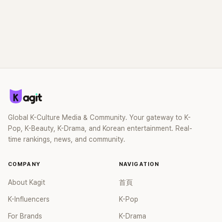
Global K-Culture Media & Community. Your gateway to K-
Pop, K-Beauty, K-Drama, and Korean entertainment. Real-
time rankings, news, and community.
COMPANY
NAVIGATION
About Kagit
首頁
K-Influencers
K-Pop
For Brands
K-Drama