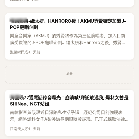
鴉、滑板等文化元素。雖然並非出身四大經紀公司，仍憑藉鮮
明的音樂風格，在海外尤其是歐美市場累積不少人氣，逐漸成
為第五代女團中極具辨識度的新生代代表之一。
熱議討論
韓娛熱議-繼太妍、HANRORO後！AKMU秀賢確定加盟J-
POP翻唱企劃
樂童音樂家（AKMU）的秀賢將作為第三位演唱者，加入目前
廣受歡迎的J-POP翻唱企劃。繼太妍和Hanroro之後，秀賢已
獲選為第三首翻唱歌曲的主唱，並於近期完成錄音。
1 天前
泡菜鄉民
廣告
韓星
黃晸珉77通電話錄音曝光！崩潰喊「拜託放過我」 爆料女曾是
SHINee、NCT站姐
南韓影帝黃晸珉近日深陷私生活爭議，經紀公司日前強硬表
示，網路爆料女子A某涉嫌長期跟蹤黃晸珉，已正式採取法律
行動。不過，A並未停止發聲，持續透過社群平台公開爆料，反
1 天前
江南美人
駁經紀公司的說法，強調兩人一直維持雙向聯繫，並非外界所