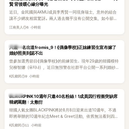
賢 背後暖心緣分曝光
近日，金民國與AKMU成員李秀賢一同現身瑞士，意外的組合
讓不少網友相當驚訝。兩人過去幾乎沒有公開交集，如今卻一
起踏上瑞士之旅，也讓粉絲紛紛好奇：「他們到底是怎麼認識
8 小時前
江南美人
的？」
K-POP
只差一名出道fromis_9！《偶像學校》正妹練習生宣布嫁了
婚紗照美到認不出
曾參加選秀節目《偶像學校》的前練習生、現年29歲的韓國模特
兒柳智娜（유지나），近日無預警在社群平台公開一系列婚紗
照，親自宣布即將步入婚姻，消息曝光後讓不少曾追看節目的
9 小時前
K氏鄉民
粉絲又驚又喜，紛紛送上祝福。
K-POP
BLACKPINK 10週年只邀40名粉絲！1成員因行程衝突缺席
韓網罵翻：太敷衍
韓國人氣女團BLACKPINK將於8月8日迎來出道10週年，不過
即將舉辦的10週年紀念Meet & Greet活動，依舊無法看到四人
合體。根據韓媒《MyDaily》7日報導，當天將由Jisoo（智秀）、
11 小時前
K氏鄉民