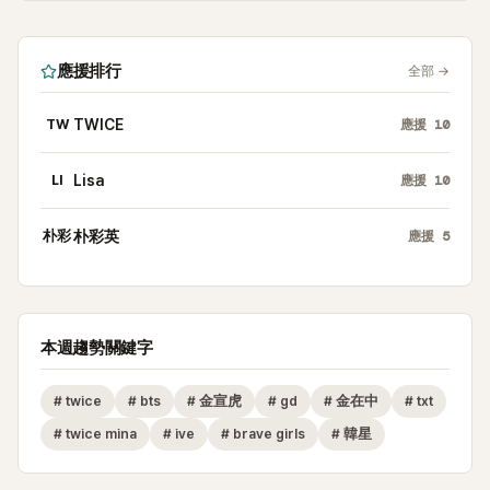
應援排行
全部
→
TW
TWICE
應援
10
LI
Lisa
應援
10
朴彩
朴彩英
應援
5
本週趨勢關鍵字
#
twice
#
bts
#
金宣虎
#
gd
#
金在中
#
txt
#
twice mina
#
ive
#
brave girls
#
韓星