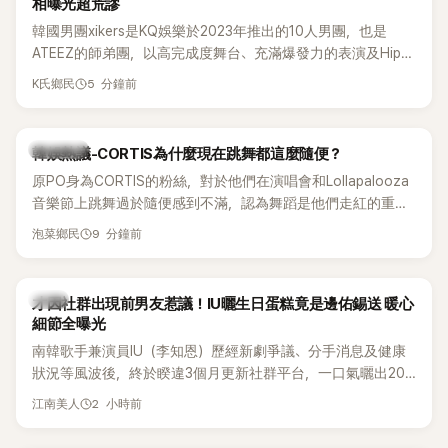
相曝光超荒謬
韓國男團xikers是KQ娛樂於2023年推出的10人男團，也是
ATEEZ的師弟團，以高完成度舞台、充滿爆發力的表演及Hip-
Hop風格聞名，出道後迅速累積大批海內外粉絲，近年也陸續
5 分鐘前
K氏鄉民
登上Lollapalooza等國際大型音樂節，展現新生代男團的舞台
實力。
熱議討論
韓娛熱議-CORTIS為什麼現在跳舞都這麼隨便？
原PO身為CORTIS的粉絲，對於他們在演唱會和Lollapalooza
音樂節上跳舞過於隨便感到不滿，認為舞蹈是他們走紅的重要
原因，希望他們能更認真地表演。
9 分鐘前
泡菜鄉民
韓星
才因社群出現前男友惹議！IU曬生日蛋糕竟是邊佑錫送 暖心
細節全曝光
南韓歌手兼演員IU（李知恩）歷經新劇爭議、分手消息及健康
狀況等風波後，終於睽違3個月更新社群平台，一口氣曬出20
張近況照，讓大批粉絲又驚又喜。其中，一張生日蛋糕照意外
2 小時前
江南美人
掀起熱議，不僅送禮人的身分曝光，就連貼文背景音樂也被眼
尖網友發現暗藏玄機，在韓網引發兩波討論。