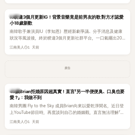
Rosé與Jennie出席，Lisa則因行程安排確定缺席，再度引發粉
絲熱議。
韓星
IU睽違3個月更新IG！背景音樂竟是前男友的歌 對方才認愛
小18歲新歡
南韓歌手兼演員IU（李知恩）歷經新劇爭議、分手消息及健康
狀況等風波後，終於睽違3個月更新社群平台，一口氣曬出20
張近況照，讓大批粉絲又驚又喜。不過，比起照片本身，更引
1 天前
江南美人
發熱議的是，她竟選用前男友張基河所屬樂團的歌曲作為背景
音樂，意外掀起韓網討論。
廣告
韓星
45歲Brian拒婚原因超真實！直言「另一半便便臭、口臭也要
愛？」：我做不到
南韓男團 Fly to the Sky 成員Brian向來以愛乾淨聞名，近日登
上YouTube節目時，再度談到自己的婚姻觀，直言無法理解「連
另一半的口臭、便便臭都要愛」這種說法，更大方表明自己是不
1 天前
江南美人
婚主義者，一番超直白發言掀起熱議。