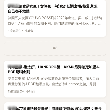
K-POP
情歌主角竟是女生！女偶像一句話掀「低調出櫃」熱議 羞認：
自己都不敢聽
韓國五人女團YOUNG POSSE於2023年出道，與一般主打清純
或Girl Crush風格的女團不同，她們以濃厚的Hip-Hop元素、自
創Rap及成員親自參與創作為特色，MV也融入美式街頭、塗
7 小時前
K氏鄉民
鴉、滑板等文化元素。雖然並非出身四大經紀公司，仍憑藉鮮
明的音樂風格，在海外尤其是歐美市場累積不少人氣，逐漸成
為第五代女團中極具辨識度的新生代代表之一。
廣告
熱議討論
韓娛熱議-繼太妍、HANRORO後！AKMU秀賢確定加盟J-
POP翻唱企劃
樂童音樂家（AKMU）的秀賢將作為第三位演唱者，加入目前
廣受歡迎的J-POP翻唱企劃。繼太妍和Hanroro之後，秀賢已
獲選為第三首翻唱歌曲的主唱，並於近期完成錄音。
7 小時前
泡菜鄉民
韓星
黃晸珉77通電話錄音曝光！崩潰喊「拜託放過我」 爆料女曾是