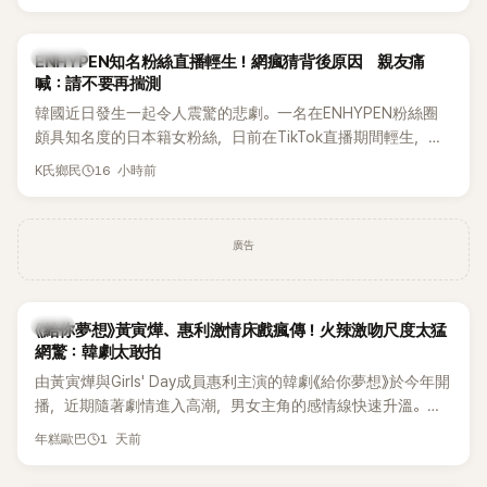
HAHA的關鍵原因，竟是一句讓她至今仍難忘的話，也成為她
點頭步入婚姻的最大理由。
K-POP
ENHYPEN知名粉絲直播輕生！網瘋猜背後原因 親友痛
喊：請不要再揣測
韓國近日發生一起令人震驚的悲劇。一名在ENHYPEN粉絲圈
頗具知名度的日本籍女粉絲，日前在TikTok直播期間輕生，最
終不幸身亡，消息曝光後震驚韓網，也讓不少粉絲湧入社群平
16 小時前
K氏鄉民
台哀悼。事發後，死者親友也陸續出面證實噩耗，並呼籲外界
停止揣測，盼逝者安息。
廣告
韓劇
《給你夢想》黃寅燁、惠利激情床戲瘋傳！火辣激吻尺度太猛
網驚：韓劇太敢拍
由黃寅燁與Girls' Day成員惠利主演的韓劇《給你夢想》於今年開
播，近期隨著劇情進入高潮，男女主角的感情線快速升溫。最
新播出的第8集不僅上演火辣吻戲，更接連出現床戲橋段，讓
1 天前
年糕歐巴
相關片段在網路上瘋傳，引發觀眾熱烈討論。