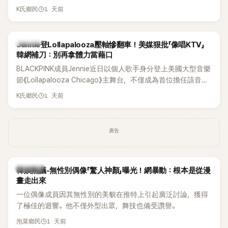
年沒有談戀愛，更首度透露空窗至今的原因，全與上一段戀情
1 天前
K氏鄉民
有關，一番真心告白讓現場來賓都相當震驚。
K-POP
Jennie登Lollapalooza壓軸慘翻車！美媒狠批「像唱KTV」
韓網補刀：別再拿體力當藉口
BLACKPINK成員Jennie近日以個人歌手身分登上美國大型音樂
節《Lollapalooza Chicago》主舞台，不僅成為首位擔任該音樂
節Headliner（壓軸主秀）的K-POP女SOLO歌手，寫下全新紀
1 天前
K氏鄉民
錄。然而，演出結束後卻掀起兩極評價，不僅現場歌唱實力遭
部分網友質疑，就連美國當地媒體也毫不留情給出負評，甚至
形容整場演出「就像一場豪華KTV」。
廣告
熱議討論
韓娛熱議-無性別偶像「驚人神顏」曝光！網暴動：根本是從漫
畫走出來
一位偶像成員因其無性別的美貌在推特上引起廣泛討論，獲得
了極佳的迴響。他不僅外型出眾，舞技也備受讚譽。
1 天前
泡菜鄉民