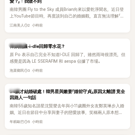
愛？」：我做不到
南韓男團 Fly to the Sky 成員Brian向來以愛乾淨聞名，近日登
上YouTube節目時，再度談到自己的婚姻觀，直言無法理解「連
另一半的口臭、便便臭都要愛」這種說法，更大方表明自己是不
2 小時前
江南美人
婚主義者，一番超直白發言掀起熱議。
熱議討論
韓娛熱議-i-dle回歸零水花？
原 Po 表示自己完全不知道I-DLE 回歸了，雖然雨琦很漂亮，但
感覺是因為 LE SSERAFIM 和 aespa 佔據了市場。
3 小時前
泡菜鄉民
韓星
54歲才結婚破處！韓男星與嫩妻「婚前守貞」原因太離譜 竟全
因路人一句話
南韓55歲知名諧星沈賢燮去年與小11歲圈外女友鄭英琳步入婚
姻，近日在節目中分享與妻子的戀愛故事，笑稱兩人原本想享
受兩人世界，沒想到站在飯店門口時竟被路人認出，還一路替
5 小時前
年糕歐巴
他們加油打氣，讓他害羞到最後直接放棄進飯店，意外成了婚
前一直堅守「婚前守貞」的原因之一。