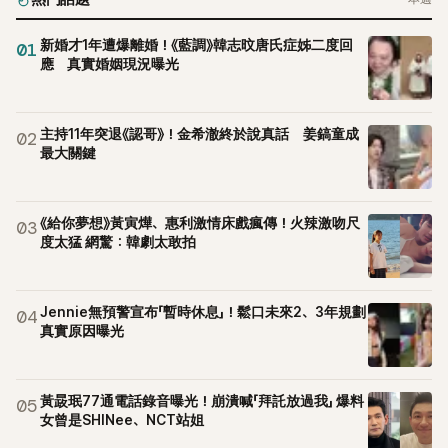
新婚才1年遭爆離婚！《藍調》韓志旼唐氏症姊二度回
01
應 真實婚姻現況曝光
主持11年突退《認哥》！金希澈終於說真話 姜鎬童成
02
最大關鍵
《給你夢想》黃寅燁、惠利激情床戲瘋傳！火辣激吻尺
03
度太猛 網驚：韓劇太敢拍
Jennie無預警宣布「暫時休息」！鬆口未來2、3年規劃
04
真實原因曝光
黃晸珉77通電話錄音曝光！崩潰喊「拜託放過我」 爆料
05
女曾是SHINee、NCT站姐