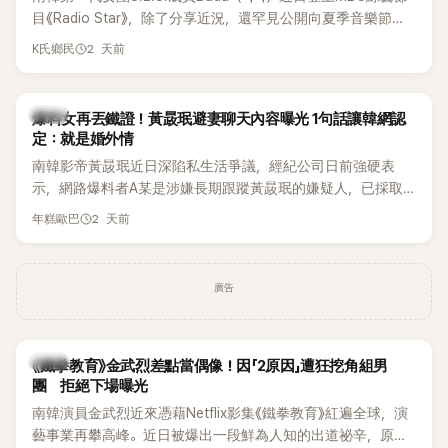
麼大，不知道才奇怪吧。」一來一往，氣氛反而更加輕鬆。 談到
目《Radio Star》，除了分享近況，還罕見公開向夏季音樂節
當年情況，李智惠終於鬆口坦言，當時確實被質疑動過隆胸手
Waterbomb喊話，笑稱自己至今從未受邀演出，更幽默表示：
2 天前
K氏鄉民
術。她回憶：「拍了比基尼照片之後，就開始被說是不是去隆乳
「我名字就叫『Bada（海）』，Waterbomb卻沒找我，這根本只
了。」為了澄清誤會，她只好親自站出來說清楚。 李智惠進一步
是懂了皮毛。」一番話笑翻全場，也引發網友熱議。
解釋，當時隆胸手術幾乎只有「腋下切開」一種方式，「所以我就
韓星
想，既然一直說我有做，那我乾脆把腋下給大家看，證明我根
爆料女再丟鐵證！黃晸珉避妻聊天內容曝光 1句話讓韓網認
定：就是婚外情
本沒動過。」一句話說完，全場瞬間炸鍋，來賓又驚又笑。 事實
上，早在 2006 年，李智惠就為了證明自己沒有「隆乳」，真的
南韓影帝黃晸珉近日深陷私生活爭議，經紀公司日前強硬表
召開了一場泳裝記者招待會。當時她穿著比基尼站在一排攝影
示，網路爆料者A某是涉嫌長期跟蹤黃晸珉的嫌疑人，已採取
機前，面對媒體擺出各種姿勢，畫面至今仍被網友津津樂道。
法律行動。不過，A某並未因此停止發聲，5日再度透過社群平
2 天前
年糕歐巴
這段為平息爭議、直接公開腋下畫面自證清白的往事再度被提
台公開更多內容，反駁經紀公司的說法，強調兩人的聯繫一直
起，節目現場立刻充滿驚呼聲與笑聲，也再次讓人見識到她面
都是「雙向互動」，並非外界所稱的單方面騷擾。
對流言時「豁出去」的直率性格。其實她過去也曾在 SBS 節目
廣告
《脫掉鞋子恢單4Men》 中，親自公開那張當年引發話題的「腋下
比基尼照」，再次重提這段至今仍被粉絲視為黑歷史代表作的事
件。 回顧李智惠的演藝路，她於 1998 年以混聲團體 S#arp 成
員身分出道，該團在 2000 年代初期紅極一時，由李智惠、徐
韓星
《鐵拳教育》金武烈差點當偶像！因「2原因」遭狂挖角組男
智英兩位女成員，以及張錫炫、Chris Kim 兩位男成員組成。不
團 拒絕下場曝光
過後來爆出長達四年的團內霸凌風波，甚至傳出徐智英母親對
南韓演員金武烈近來憑藉Netflix影集《鐵拳教育》紅遍全球，演
李智惠言語辱罵、動手等爭議，最終團體於 2002 年解散。 團
藝事業再攀高峰。近日被爆出一段鮮為人知的出道祕辛，原來