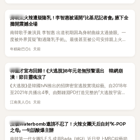
K-POP
身材太火辣遭疑隆乳！李智惠被逼開「比基尼記者會」 腋下全
攤開震撼全場
南韓歌手兼演員 李智惠 出道初期因為身材曲線太過搶眼，一
度被外界質疑「動過隆乳手術」，最後甚至被公司安排親上火
線，召開前所未見的「泳裝記者會」澄清。這場記者會後來還被
1 天前
年糕歐巴
韓國演藝圈點名為流傳至今的「三大記者會」之一。近日她在綜
藝節目中親口回憶這段「隆乳疑雲黑歷史」，話題再度被翻出來
熱議。 2日播出的 SBS 綜藝節目《我的經紀人太難搞－秘書
韓星
神童才宣布回歸！《大逃脫》8年元老無預警退出 韓網崩
鎮》，邀請同時兼顧工作與育兒的演藝圈代表「媽媽群」——李智
潰：節目靈魂沒了
惠、李賢怡、李恩亨，以第13位「My Star」身分登場，分享最真
《大逃脫》是韓國tvN推出的招牌密室逃脫實境綜藝，自2018年
實的生活日常。 節目一開始，李瑞鎮 率先與李智惠會合，兩人
至2021年共播出4季，由鄭鍾淵PD打造完整的「大逃脫宇宙
邊搭車邊聊天，氣氛輕鬆。聊到最近的新聞，李瑞鎮突然直球
（DTCU）」，憑藉燒腦劇情、電影級場景與龐大世界觀，累積
發問：「妳不是上新聞了？說妳去做整形？是人中縮短手術嗎？」
1 天前
江南美人
大批死忠粉絲，被譽為韓國最具代表性的密室逃脫綜藝之一。
一貫犀利又不留情的問法，讓現場瞬間笑成一片。對此，李智
惠也毫不閃躲，淡定接招，兩人鬥嘴默契十足。 話題接著一路
延燒到過去的爭議。李瑞鎮脫口補刀：「妳以前不是還在游泳池
K-POP
沒被Waterbomb邀請不忍了！火辣女團天后自封「K-POP
開過記者會？」直接點名她當年的風波。李智惠聽了忍不住笑
之母」 一句話酸爆主辦
說：「哥怎麼連這個都知道？」李瑞鎮則回嘴：「那時候新聞鬧那
南韓第一代女團S.E.S.成員Bada（바다）近日登上MBC綜藝節