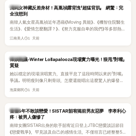
韓星
清純女神藏反差身材！高胤禎露背洩「超猛背肌」 網驚：完
全沒想到
南韓人氣女星高胤禎近年憑藉《Moving 異能》、《機智住院醫生
生活》、《愛情怎麼翻譯？》、《努力克服自卑的我們》等多部熱門
作品，躍升為韓劇新一代女神代表，不僅演技備受肯定，精緻
1 天前
江南美人
五官與清新空靈的氣質也擄獲大批粉絲。近日，她因分享一組
近況照意外掀起熱議，不是因為仙氣十足的美貌，而是藏在纖
細身材下的超狂背肌與肩膀線條，反差感十足，讓不少網友看
熱議討論
韓娛熱議-Winter Lollapalooza現場實力曝光！狠甩「對嘴」
傻直呼：「原來她身材這麼猛！」
質疑
她以穩定的現場演唱實力，直接平息了這段時間以來的「對嘴」
爭議。明明瘦到像只剩骨頭，怎麼還能唱出這麼驚人的爆發力
和音量？
1 天前
泡菜鄉民
韓星
整整5年不敢談戀愛！SISTAR韶宥揭前男友惡夢 李孝利心
疼：被男人傷慘了
南韓女團SISTAR出身的歌手韶宥近日登上JTBC戀愛談話節目
《戀愛戰爭》，罕見談及自己的感情生活，不僅坦言已經整整5