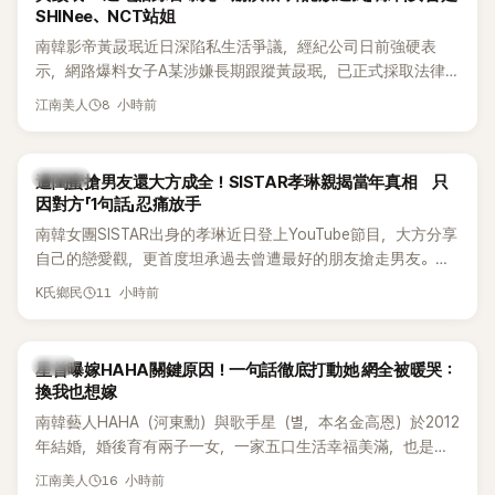
SHINee、NCT站姐
南韓影帝黃晸珉近日深陷私生活爭議，經紀公司日前強硬表
示，網路爆料女子A某涉嫌長期跟蹤黃晸珉，已正式採取法律
行動。不過，A並未停止發聲，持續透過社群平台公開爆料，反
8 小時前
江南美人
駁經紀公司的說法，強調兩人一直維持雙向聯繫，並非外界所
稱的單方面騷擾。如今，韓媒《Dispatch》再曝光雙方77通電話
的錄音內容，而A也首度承認自己過去曾是SHINee、NCT等偶
K-POP
遭閨蜜搶男友還大方成全！SISTAR孝琳親揭當年真相 只
像團體的「站姐」，事件持續延燒。
因對方「1句話」忍痛放手
南韓女團SISTAR出身的孝琳近日登上YouTube節目，大方分享
自己的戀愛觀，更首度坦承過去曾遭最好的朋友搶走男友。她
表示，當時選擇瀟灑放手，但如果同樣的事情現在再發生，「我
11 小時前
K氏鄉民
絕對不會坐視不管」，直率發言掀起熱議。
韓星
星首曝嫁HAHA關鍵原因！一句話徹底打動她 網全被暖哭：
換我也想嫁
南韓藝人HAHA（河東勳）與歌手星（별，本名金高恩）於2012
年結婚，婚後育有兩子一女，一家五口生活幸福美滿，也是韓
國演藝圈公認的模範夫妻。近日，星首度公開當年決定嫁給
16 小時前
江南美人