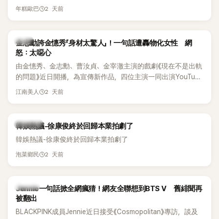
體解散後，李智惠轉型 solo，靠著綜藝與歌唱實力持續活躍演
他當年差點不是以演員身分出道，而是成為男團偶像的一員。
2 天前
年糕歐巴
藝圈。據悉，她當年能加入 S#arp，也與 李尚敏 的賞識有關。
感情方面，李智惠於 2017 年與圈外男友結婚，婚後育有兩個
女兒，一家四口生活幸福美滿。如今除了持續活躍於綜藝節
韓星
金志勳誇金憓秀「身材太驚人」！一句話遭轟物化女性 網
目，她經營的 YouTube 頻道也即將突破百萬訂閱，近年內容深
怒：太噁心
受網友喜愛，再度迎來事業第二春。
由金憓秀、金志勳、曹汝貞、金宰澈主演的戲劇《現在不是出軌
的問題》近日開播，為宣傳新作品，四位主演一同出演YouTube
節目，不料訪談中的一段發言卻意外掀起爭議。不少網友認
2 天前
江南美人
為，他將焦點放在金憓秀的身材，言論帶有「物化女性」意味，
引發大量批評。
熱議討論
韓娛熱議-徐康俊終於回歸本業拍劇了
韓娛熱議-徐康俊終於回歸本業拍劇了
2 天前
泡菜鄉民
K-POP
Jennie一句話掀全網瘋猜！網友全聯想到BTS V 舊緋聞再
被翻出
BLACKPINK成員Jennie近日接受《Cosmopolitan》專訪，談及