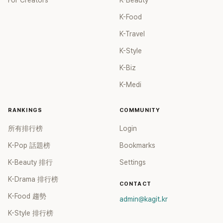
For Creators
K-Beauty
K-Food
K-Travel
K-Style
K-Biz
K-Medi
RANKINGS
COMMUNITY
所有排行榜
Login
K-Pop 話題榜
Bookmarks
K-Beauty 排行
Settings
K-Drama 排行榜
CONTACT
K-Food 趨勢
admin@kagit.kr
K-Style 排行榜