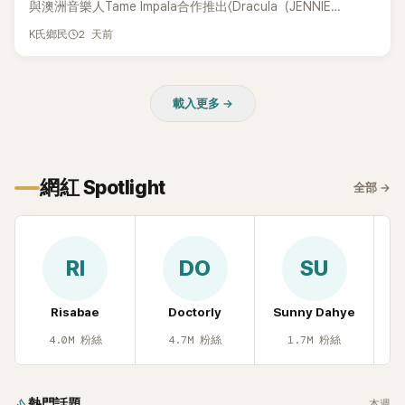
與澳洲音樂人Tame Impala合作推出〈Dracula（JENNIE
Remix）〉的幕後故事，沒想到她一句關於「共同朋友」的回答，
2 天前
K氏鄉民
竟再次引發外界對她與BTS成員V緋聞的討論。
載入更多 →
網紅 Spotlight
全部
→
RI
DO
SU
Risabae
Doctorly
Sunny Dahye
H
4.0M
粉絲
4.7M
粉絲
1.7M
粉絲
熱門話題
本週