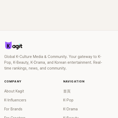
Global K-Culture Media & Community. Your gateway to K-
Pop, K-Beauty, K-Drama, and Korean entertainment. Real-
time rankings, news, and community.
COMPANY
NAVIGATION
About Kagit
首頁
K-Influencers
K-Pop
For Brands
K-Drama