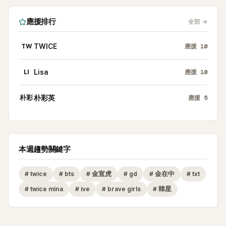
應援排行
全部
→
TW
TWICE
應援
10
LI
Lisa
應援
10
朴彩
朴彩英
應援
5
本週趨勢關鍵字
#
twice
#
bts
#
金宣虎
#
gd
#
金在中
#
txt
#
twice mina
#
ive
#
brave girls
#
韓星