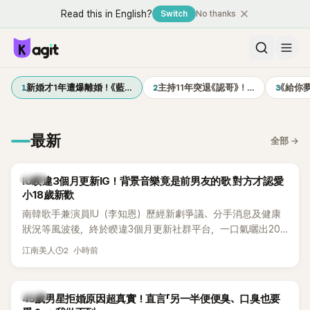
Read this in English?
Switch
No thanks
1
2
3
新婚才1年遭爆離婚！《藍…
主持11年突退《認哥》！…
《給你
最新
全部
→
韓星
IU睽違3個月更新IG！背景音樂竟是前男友的歌 對方才認愛
小18歲新歡
南韓歌手兼演員IU（李知恩）歷經新劇爭議、分手消息及健康
狀況等風波後，終於睽違3個月更新社群平台，一口氣曬出20
張近況照，讓大批粉絲又驚又喜。不過，比起照片本身，更引
2 小時前
江南美人
發熱議的是，她竟選用前男友張基河所屬樂團的歌曲作為背景
音樂，意外掀起韓網討論。
韓星
45歲男星拒婚原因超真實！直言「另一半便便臭、口臭也要