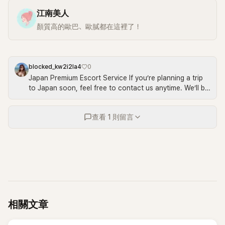
江南美人
顏質高的歐巴、歐膩都在這裡了！
blocked_kw2i2la4
0
Japan Premium Escort Service If you’re planning a trip
to Japan soon, feel free to contact us anytime. We’ll be
happy to arrange everything for you with attentive
service. Gl**zy：Nai886 | L**E：@656pqp
查看 1 則留言
相關文章