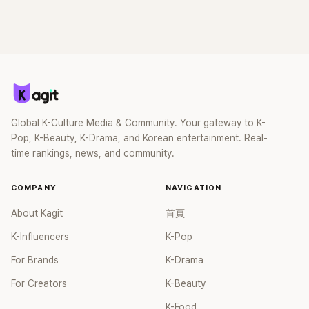
Global K-Culture Media & Community. Your gateway to K-
Pop, K-Beauty, K-Drama, and Korean entertainment. Real-
time rankings, news, and community.
COMPANY
NAVIGATION
About Kagit
首頁
K-Influencers
K-Pop
For Brands
K-Drama
For Creators
K-Beauty
K-Food