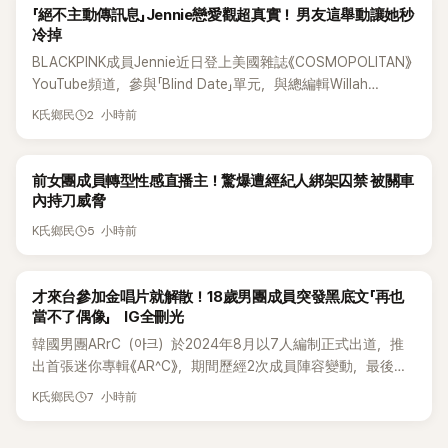
K-POP
「絕不主動傳訊息」Jennie戀愛觀超真實！ 男友這舉動讓她秒
冷掉
BLACKPINK成員Jennie近日登上美國雜誌《COSMOPOLITAN》
YouTube頻道，參與「Blind Date」單元，與總編輯Willah
Bennett大聊感情話題，從挑選約會對象、聯絡方式，到第一次
2 小時前
K氏鄉民
約會可能瞬間扣分的行為，全都大方分享，直率又帶點幽默的
戀愛觀引發討論。
K-POP
前女團成員轉型性感直播主！驚爆遭經紀人綁架囚禁 被關車
內持刀威脅
5 小時前
K氏鄉民
K-POP
才來台參加金唱片就解散！18歲男團成員突發黑底文「再也
當不了偶像」 IG全刪光
韓國男團ARrC（아크）於2024年8月以7人編制正式出道，推
出首張迷你專輯《AR^C》，期間歷經2次成員陣容變動，最後一
張作品則是2025年11月推出的〈Skiid〉。沒想到出道不到2年，
7 小時前
K氏鄉民
所屬公司MYSTIC STORY便在2026年6月23日宣布結束ARrC
的團體活動，7名成員未來將各自發展，消息一出也讓粉絲相