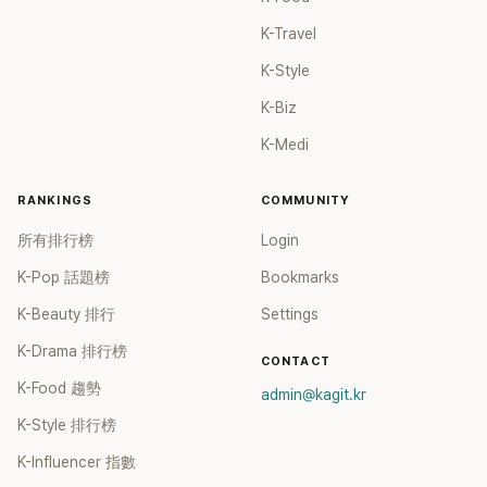
K-Travel
K-Style
K-Biz
K-Medi
RANKINGS
COMMUNITY
所有排行榜
Login
K-Pop 話題榜
Bookmarks
K-Beauty 排行
Settings
K-Drama 排行榜
CONTACT
K-Food 趨勢
admin@kagit.kr
K-Style 排行榜
K-Influencer 指數