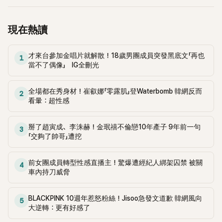
當錯愕。
現在熱讀
才來台參加金唱片就解散！18歲男團成員突發黑底文「再也
1
當不了偶像」 IG全刪光
全場都在秀身材！崔叡娜「零露肌」登Waterbomb 韓網反而
2
看暈：超性感
掰了趙寅成、李洙赫！金珉禧不倫戀10年產子 9年前一句
3
「交夠了帥哥」遭挖
前女團成員轉型性感直播主！驚爆遭經紀人綁架囚禁 被關
4
車內持刀威脅
BLACKPINK 10週年惹怒粉絲！Jisoo急發文道歉 韓網風向
5
大逆轉：更有好感了