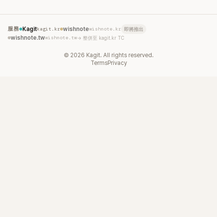
服務
Kagit
kagit.kr
wishnote
wishnote.kr
即將推出
wishnote.tw
wishnote.tw
→ 整併至 kagit.kr TC
©
2026
Kagit. All rights reserved.
Terms
Privacy