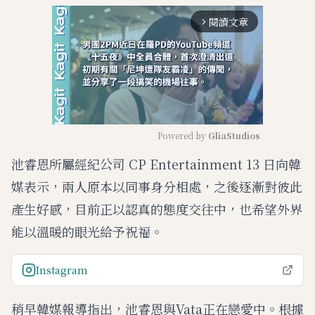
閱讀文章
arrow_forward_ios
Powered by 
GliaStudios
池睿恩所屬經紀公司 CP Entertainment 13 日向韓
M
u
媒表示，兩人原本以同事身分相處，之後逐漸對彼此
t
e
產生好感，目前正以認真的態度交往中，也希望外界
能以溫暖的眼光給予祝福。
Instagram
稍早韓媒報導指出，池睿恩與Vata正在戀愛中。根據