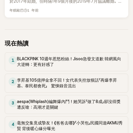
機。宋仲基睽違 9 年回歸浪漫愛情劇，卻沒想到從首播就收視
於2017年結婚，但時隔1年9個月後的2019年7月協議離婚。離
3.0%首播成績還低，如今二週連跌，恐怕翻身難度不小。 第
率就一路下滑，第三週甚至跌到 僅剩 1.9%，就算製作單位火
婚後宋仲基於2021年通過朋友介紹認識了妻子凱蒂，後來成為
1 年前
3、4集中，宋仲基飾演的「鮮于海」與千玗嬉飾演的「全昭映」感
年糕歐巴
速加糖、塞進吻戲也救不回觀眾的心。 除了劇情本身太平淡、
戀人。 即將透過JTBC新劇《我的青春》回歸的宋仲基與千玗嬉
情急速升溫，甚至迎來「初吻」名場面，象徵兩人關係進入新階
毫無新意。觀眾認為若劇情乏味，就得靠演員魅力撐場，然而
為宣傳新戲，於30日出演了柳演錫的YouTube 頻道《與青春同
段。但即便劇情加快甜蜜步調，觀眾依舊無感，網路評論冷
宋仲基卻被嫌「無法入戲」。就有網友直言，宋仲基自結婚後近
行的真朋友來訪》，當天影片中，宋仲基大方談「老婆凱蒂和男
清。 第二周劇情揭露男主角童年陰影，並透過女主角的陪伴逐
年在綜藝、訪談中頻談「再婚人生」，一直放閃，而讓觀眾難以
性好友喝酒」的看法，引發關注。 當天的節目中，以「情侶的異
漸獲得療癒，但不少觀眾吐槽「完全是韓劇老套套路」，甚至嫌
完全投入「初戀重逢」的浪漫氛圍。 小編OS：宋仲基「凌晨跑花
性朋友」為主題展開對話。宋仲基先問千玗嬉：「能理解喜歡的
現在熱讀
重逢橋段過於牽強，從節目邀約、送花到偶遇粉絲，幾次相遇
市寵妻」的浪漫舉動，現實生活中羨煞一票粉絲，但新劇卻收視
男生有女性朋友嗎？」千玗嬉回應：「如果是大家一起見面就能
都被認為「太作戲」。 許多網友表示：「故事太平淡，沒有新意」、
滑鐵盧，反差之大也讓人感嘆：愛情事業真的很難兩全啊～
接受。」但她也直言：「如果我男朋友的女性朋友說有煩惱，還
「看過太多這種設定了」、「男女主角的重逢理由太硬了」。 更尷
BLACKPINK 10週年惹怒粉絲！Jisoo急發文道歉 韓網風向
叫他單獨出來見面，我會覺得『為什麼一定要找我男朋友？』這
1
尬的是，觀眾認為若劇情乏味，就得靠演員魅力撐場，但這次
大逆轉：更有好感了
種問題應該自己解決吧，現在不還有 ChatGPT 可以問嗎？」此
連宋仲基也被嫌「帶不起來」。有人直言，宋仲基自《太陽的後
話引發笑聲。 隨後千玗嬉反問柳演錫：「如果女朋友和男性朋
裔》後時隔9年再挑戰愛情劇，卻因近年在綜藝、訪談中頻談「再
友有喝酒約會，你能接受嗎？」柳演錫坦言：「我覺得就算我阻
李昇基105億押金拿不回！女代表失控放狠話「再爆李昇
2
婚人生」而讓觀眾難以完全投入「初戀重逢」的浪漫氛圍。 更雪上
基、泰民都會死」 驚悚錄音流出
止，想出事的人還是會出事。如果已經約了，那就去吧，但要
加霜的是，同檔對手 SBS 犯罪驚悚劇《家母螳螂》由高賢廷、張
隨時保持聯絡。」 宋仲基也同意：「我跟演錫的想法差不多，不
東潤主演，收視率一路狂飆，第3集7.2%、第4集7.5%，成績完
會太在意。」展現大方態度。不過當千玗嬉追問「那兩個人晚上
aespa〈Whiplash〉編舞爆內鬥！她哭訴「做了8成」卻沒得獎
勝宋仲基新作。 韓網論壇上也掀起激烈討論。酸民狠批：「宋仲
3
10 點單獨見面也可以嗎？」宋仲基與柳演錫立刻異口同聲笑
遭反嗆：高潮才是關鍵
基真的不適合演浪漫劇」、「男女主角不搭」、「看了一下就看不下
說：「晚上 10 點哪有理由單獨見面？那時候應該要睡覺，或者
去」，甚至有人直言「宋仲基浪漫劇魅力=0」、「覺得千玗嬉很可
看我們的《我的青春》吧！」現場氣氛瞬間爆笑。 另一方面，宋仲
惜，應該和同齡演員合作」。但也有部分網友持反對意見，表
毫無交集竟成摯友！《爸爸去哪》「小哭包」民國同遊AKMU秀
4
基和千玗嬉合作的新劇《我的青春》是一部浪漫愛情劇，將於 9
示：「我超愛這部劇，完全是我的菜」、「我喜歡這種平淡的劇情
賢 背後暖心緣分曝光
月 5 日首播。劇情講述支撐彼此人生最黑暗時期的初戀，時隔