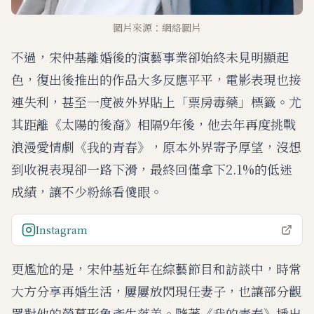
圖片來源：網絡圖片
不過，宋仲基離婚後的演藝事業卻始終未見明顯起
色，復出後推出的作品大多反應平平，電影表現也接
連失利，甚至一度被外界貼上「票房毒藥」標籤。尤
其距離《太陽的後裔》相隔9年後，他去年再度挑戰
浪漫愛情劇《我的青春》，原本外界寄予厚望，沒想
到收視表現卻一路下滑，最終回僅拿下2.1%的低迷
成績，讓不少粉絲看傻眼。
Instagram
更尷尬的是，宋仲基近年在綜藝節目和訪談中，時常
大方分享再婚生活，屢屢放閃現任妻子，也讓部分觀
眾對他的螢幕形象產生落差。隨著《我的青春》播出