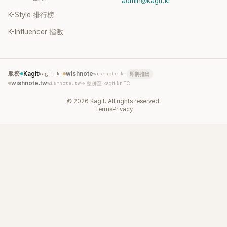
admin@kagit.kr
K-Style 排行榜
K-Influencer 指數
服務
Kagit
kagit.kr
wishnote
wishnote.kr
即將推出
wishnote.tw
wishnote.tw
→ 整併至 kagit.kr TC
©
2026
Kagit. All rights reserved.
Terms
Privacy