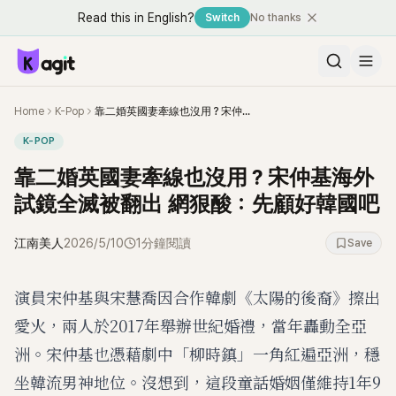
Read this in English?
Switch
No thanks
Home
K-Pop
靠二婚英國妻牽線也沒用？宋仲基海外試鏡全滅被翻出 網狠酸：先顧好韓國吧
K-POP
靠二婚英國妻牽線也沒用？宋仲基海外
試鏡全滅被翻出 網狠酸：先顧好韓國吧
江南美人
2026/5/10
1分鐘閱讀
Save
演員宋仲基與宋慧喬因合作韓劇《太陽的後裔》擦出
愛火，兩人於2017年舉辦世紀婚禮，當年轟動全亞
洲。宋仲基也憑藉劇中「柳時鎮」一角紅遍亞洲，穩
坐韓流男神地位。沒想到，這段童話婚姻僅維持1年9