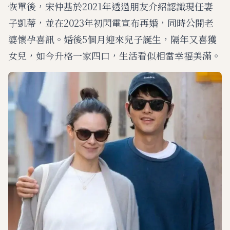
恢單後，宋仲基於2021年透過朋友介紹認識現任妻
子凱蒂，並在2023年初閃電宣布再婚，同時公開老
婆懷孕喜訊。婚後5個月迎來兒子誕生，隔年又喜獲
女兒，如今升格一家四口，生活看似相當幸福美滿。