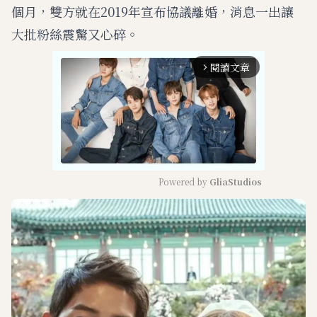
個月，雙方就在2019年宣布協議離婚，消息一出讓
大批粉絲震驚又心碎。
閱讀文章
arrow_forward_ios
Powered by 
GliaStudios
M
u
t
e