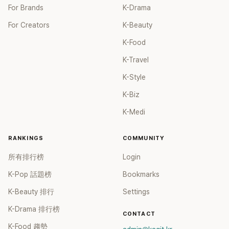
For Brands
K-Drama
For Creators
K-Beauty
K-Food
K-Travel
K-Style
K-Biz
K-Medi
RANKINGS
COMMUNITY
所有排行榜
Login
K-Pop 話題榜
Bookmarks
K-Beauty 排行
Settings
K-Drama 排行榜
CONTACT
K-Food 趨勢