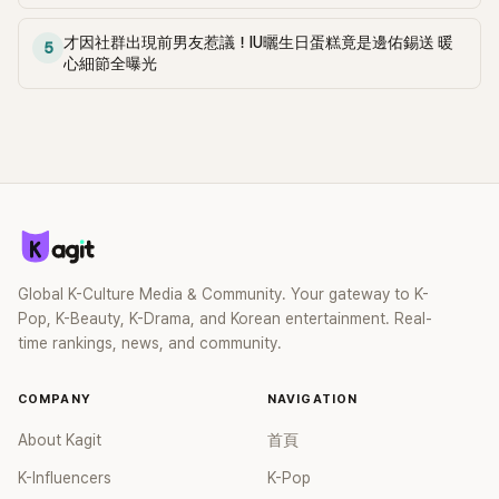
所以看得很開心」、「宋仲基真的讓人心動ㅠㅠㅋㅋ他的聲音和台
十多年後重逢，再次描繪花樣年華的故事。
詞本身就是作弊啊！」、「宋仲基很久沒演浪漫喜劇了，他的聲
才因社群出現前男友惹議！IU曬生日蛋糕竟是邊佑錫送 暖
5
音和演技都很好」。
心細節全曝光
Global K-Culture Media & Community. Your gateway to K-
Pop, K-Beauty, K-Drama, and Korean entertainment. Real-
time rankings, news, and community.
COMPANY
NAVIGATION
About Kagit
首頁
K-Influencers
K-Pop