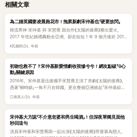
相關文章
K-POP
為二婚英國妻凌晨跑花市！拖累新劇宋仲基也「硬要放閃」
韓流男神 宋仲基 與 宋慧喬 因合作《太陽的後裔》擦出愛火，
2017 年世紀婚禮轟動全亞洲，卻在短短 1 年 9 個月後於 2019
年協議離婚，讓粉絲心碎。離婚後，宋仲基 2021 年透過朋友
1 年前
K氏鄉民
介紹認識現任妻子 凱蒂，2023 年初閃電再婚，還同時宣布懷
孕喜訊。婚後五個月喜獲兒子，隔年又抱到女兒，如今一家四
口幸福滿滿。 婚後的宋仲基完全化身「寵妻狂魔」，各種公開場
K-POP
初吻也救不了？宋仲基新愛情劇收視慘兮兮！網友點破「0心
合大方示愛。最近他甚至在訪談中自爆，為了讓老婆 凱蒂 心情
動」關鍵原因
愉快，常常凌晨衝去花市，把家裡打造成「花香豪宅」，讓家裡
2016年，宋仲基退伍後攜手宋慧喬主演了夯劇《太陽的後裔》，
隨時香花不斷，羨煞粉絲。 宋仲基目前正出演新劇《我的青
憑著「柳時鎮」一角不只在韓國，更在整個亞洲掀起「宋仲基綜合
春》，飾演經營花店的花藝師「鮮于海」。他笑說，因為角色關
症」，一舉躍升頂級韓流男神。時隔9年，他再度挑戰浪漫愛情
1 年前
係，自己跟著專業花藝師學了不少知識，比以前更懂得關於花
江南美人
劇《我的青春》，原本被寄予厚望，沒想到才播到第二週，收視
的知識，意外培養出對花草的興趣。 宋仲基透露：「老師帶我去
率就一路下滑，就算火速加上吻戲加糖，觀眾依舊無感，話題
過幾次凌晨花市，那裡熱鬧的氛圍真的很迷人。不只是能便宜
度慘淡。 根據 Nielsen Korea 收視調查，《我的青春》第3集全
K-POP
宋仲基大方認「不介意老婆和男生喝酒」！但深夜單獨見面他
買到漂亮的花，更棒的是能感受到滿滿的人情味。」他還補充，
國收視率僅有 2.2%，第4集稍微拉升到 2.4%，不過相比首週
秒回這句
就算不是工作需要，他私下也會自己跑去逛，結果變成家裡幾
第1、2集的 2.9%、2.8%，仍呈現下跌趨勢。事實上，該劇首
乎天天都有鮮花。 不過，這邊幸福滿滿，那邊卻陷入演藝危
演員宋仲基和宋慧喬因一起出演《太陽的後裔》而發展為戀人，
播就以 2.9%「慘淡開局」，比宋仲基過往作品《善良的男人》