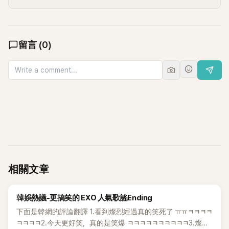
留言
(
0
)
相關文章
熱議討論
韓娛熱議-更搞笑的 EXO 人氣歌謠Ending
下面是韓網的評論翻譯 1.看到燦烈經過真的笑死了 ㅠㅠㅋㅋㅋㅋ
ㅋㅋㅋㅋ2.今天更好笑，真的是笑爆 ㅋㅋㅋㅋㅋㅋㅋㅋㅋㅋ3.燦烈