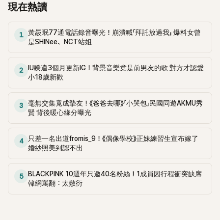
ㅋㅋㅋㅋㅋㅋ27.燦烈和Suho真的是爆笑ㅋㅋㅋㅋㅋㅋㅋㅋㅋㅋ
Karina，好神奇哈哈。9.哇，聲音也有秀智的感覺。 10.粹仁真
現在熱讀
10.就是BIGBANG的世代啊，哈哈，那時候大家都超愛
28.D.O.忍笑的樣子都看得出來 ㅋㅋㅋㅋㅋ29.燦烈感覺像是搭
的真的好美....11.哇，真的看到Karina和秀智，太美了。12.真的
BIGBANG的！11.我才不信那個年紀的男生中有不喜歡
了自動步道ㅋㅋㅋㅋㅋㅋㅋㅋㅋ30.沒想到EXO這麼搞笑的團體 ㅋ
可以看到秀智和Karina，兩人都好美.... 13.在動態裡看到，以為
BIGBANG的，哈哈！12.想去看BIGBANG的Coachella就是認真
黃晸珉77通電話錄音曝光！崩潰喊「拜託放過我」 爆料女曾
ㅋㅋㅋㅋㅋ 31.Kai怎麼不笑呢？ ㅋㅋㅋㅋㅋㅋㅋㅋㅋㅋㅋㅋㅋ32.聽
是秀智，結果不是哈哈，但真的很美。14.那種造型讓人看到秀
1
的粉絲啊，哈哈哈！ 13.那時的男偶像是啦，不過SUHO是這樣
是SHINee、NCT站姐
說是D.O.的點子ㅋㅋㅋ忍不住笑的樣子太可愛了ㅋㅋㅋ燦烈也超
智，頭髮放下來就看到Karina。15.真的兩個都有，太美了 ㅠㅠ
有點意外，哈哈哈哈哈哈！14.看那個影片就知道是鐵粉，完全
搞笑ㅋㅋㅋㅋ33.看到他們交錯出現就笑瘋了 34.D.O.忍笑真的
16.哇，綁起頭髮後漂亮好多，平常都放下頭髮，沒想到這麼
不是為了社交，哈哈，他說他用iPod聽CD轉檔的歌呢！15.對
超好笑ㅋㅋㅋㅋ35.燦烈是不是搭了自動步道啊ㅋㅋㅋㅋㅋ36.帥
美。17.太美了，舞也跳得超好 ㅜㅠ18.一直用厚重的瀏海和側髮
IU睽違3個月更新IG！背景音樂竟是前男友的歌 對方才認愛
2
男偶像來說不喜歡BIGBANG真的很難吧！ 16.因為是BIGBANG
哥們為什麼還要搞笑ㅋㅋㅋㅋㅋㅋEXO真的是超搞笑的團體(這是
小18歲新歡
遮住這麼美的人，真是太可惜了...雖然那樣也很美。 19.語氣和
的世代嘛，哈哈！17.我身邊也有很多BIGBANG的男粉絲，普通
稱讚的意思) 37.燦烈怎麼能這麼順暢地滑過去啊ㅋㅋㅋㅋㅋㅋㅋ
聲音真的跟秀智很像。20.像秀智、Karina還有尹恩惠哈哈哈，
人，哈哈，我姐夫也超愛，坐車的時候總是強迫聽BIGBANG的
ㅋㅋㅋㅋㅋㅋㅋㅋㅋㅋㅋㅋㅋㅋㅋ38.EXO最近真的超搞笑ㅋㅋㅋㅋ
好美。21.不是Karina也不是秀智，但臉上有兩者的混合感。
毫無交集竟成摯友！《爸爸去哪》「小哭包」民國同遊AKMU秀
歌...18.這是個可愛又溫馨的對話，但有些粉絲到底是被什麼刺
3
ㅋㅋㅋㅋ39.燦烈怎麼做到的ㅋㅋㅋㅋㅋㅋㅋㅋㅋㅋㅋ 40.最近EXO
22.喔，我還在想什麼意思，哈哈，真的兩者都有感覺。23.看
賢 背後暖心緣分曝光
激到了啊... 19.要找不是BIGBANG粉絲的歌手可能更難吧，哈
真是最搞笑的 ㅋㅋㅋㅋㅋㅋㅋ41.帥哥們還這麼搞笑ㅋㅋㅋㅋㅋㅋ
到Karina和秀智，留言裡還提到Yuna，Yuna也有點像哈哈。
哈！20.BIGBANG跟少女時代這種等級的粉絲應該很多吧...也
ㅋㅋ42.太好笑了ㅋㅋㅋㅋㅋㅋㅋㅋㅋㅋㅋㅋㅋㅋㅋㅋ 43.這樣看
24.哇，Karina的骨架加上秀智的五官，真是絕美。 25.兩者都
不算什麼，卻很生氣！21.在男偶像中不提BIGBANG的真不多
只差一名出道fromis_9！《偶像學校》正妹練習生宣布嫁了
4
來...他們是為了搞笑才回歸的嗎 ㅋㅋㅋ44.你們就是我的喜劇演
有，但我覺得秀智更明顯哈哈。26.哇，像用了濾鏡一樣，五官
見！ 22.哇，這次的節目看起來很有趣，EXO的綜藝真的很好
婚紗照美到認不出
員，真的ㅋㅋㅋㅋㅋㅋㅋㅋ45.有完整版嗎？ ㅋㅋㅋㅋ想知道燦烈
很大，臉很小。27.真的有點像兩者混合的感覺哈哈哈哈。 28.
笑，哈哈！
的腳怎麼做到的 ㅈㄴ好奇ㅋㅋㅋㅋㅋ
很美，但單獨看兩個人就不太確定了，上半臉像Karina，下半
BLACKPINK 10週年只邀40名粉絲！1成員因行程衝突缺席
臉像秀智，想看淡妝的樣子。29.眼睛低垂時像Karina，抬起時
5
韓網罵翻：太敷衍
像秀智。30.眼型和臉型像Karina，嘴巴像秀智哈哈。 31.像是
秀智化了Karina的妝，怎麼可以兩者都看得見哈哈。32.哇，這
造型真貼切，以前沒注意到。33.真的綁起來好很多。 34.為什
麼連聲音都覺得像秀智呢哈哈。35.眼睛低垂時以為是Karina，