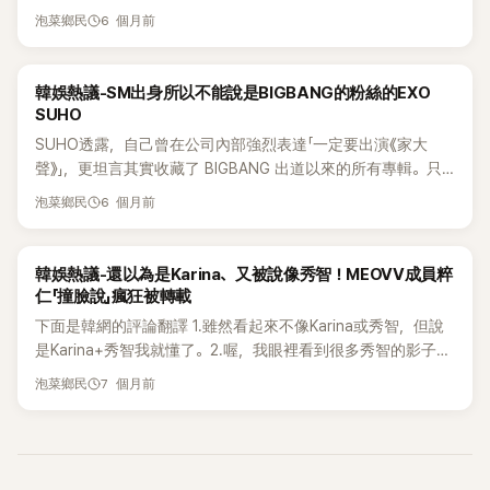
走過去的樣子怎麼這麼厲害ㅋㅋㅋㅋㅋ 4.真的是開啟了Ending
6 個月前
泡菜鄉民
的新大門5.好可愛啊 ㅋㅋㅋㅋㅋㅋㅋㅋㅋㅋㅋㅋㅋ6.燦烈滑過去，
Suho上來又下去，快笑瘋了ㅋㅋㅋㅋㅋㅋㅋㅋㅋㅋㅋㅋ Kai維持不
動也很好笑 ㅠㅠㅋㅋㅋㅋ 7.Suho為什麼一出現就消失ㅋㅋㅋㅋㅋ
熱議討論
韓娛熱議-SM出身所以不能說是BIGBANG的粉絲的EXO
ㅋㅋㅋㅋㅋ帥哥們也很會搞笑8.自動步道那個怎麼弄的？ ㅋㅋㅋ
SUHO
ㅋㅋㅋ9.本來是想進來笑一笑，結果看到這些帥臉都忘了標題是
SUHO透露，自己曾在公司內部強烈表達「一定要出演《家大
什麼問題 10.D.O.強忍笑意也超好笑ㅋㅋㅋㅋㅋㅋ11.D.O.明明在
聲》」，更坦言其實收藏了 BIGBANG 出道以來的所有專輯。只
忍笑吧ㅋㅋㅋㅋㅋㅋㅋㅋㅋㅋ12.燦烈不是在搭自動步道嗎??ㅋㅋ
是因為身在 SM 娛樂，過去一直不好意思公開說自己喜歡
6 個月前
ㅋㅋㅋ 13.Suho上去又下來，笑死我了ㅋㅋㅋㅋㅋㅋㅋㅋㅋㅋㅋㅋ
泡菜鄉民
BIGBANG，直到現在才終於說出口。 他也提到，還會看GD前
ㅋㅋㅋㅋㅋㅋㅋㅋㅋㅋㅋㅋㅋㅋㅋㅋㅋㅋㅋㅋㅋㅋㅋ14.EXO最近真的
輩的IG，能掌握最新流行趨勢，甚至還在考慮要不要親自飛去
好好笑ㅋㅋㅋㅋㅋㅋㅋㅋㅋㅋ15.長得帥又搞笑，真是有夠的 16.
看 GD 的 Coachella 演出，展現滿滿粉絲心。 下面是韓網的評
熱議討論
韓娛熱議-還以為是Karina、又被說像秀智！MEOVV成員粹
這些哥哥們本來就這麼好笑嗎 ㅋㅋㅋㅋㅋ看他們享受的樣子真
論翻譯 1.第一次知道SUHO是這麼大的粉絲呢，哈哈！2.沒有
仁「撞臉說」瘋狂被轉載
好17.差點笑翻天ㅋㅋㅋㅋㅋㅋㅋㅋㅋㅋㅋㅋㅋㅋㅋㅋㅋㅋㅋㅋㅋㅋㅋ
不喜歡BIGBANG的20代男生吧，他們可是偶像啊！3.SUHO的
ㅋㅋㅋㅋㅋㅋㅋㅋㅋㅋㅋㅋㅋㅋ18.Kai維持不動真的超好笑ㅋㅋㅋ
下面是韓網的評論翻譯 1.雖然看起來不像Karina或秀智，但說
臉真是可愛到不行，哈哈哈哈哈哈！ 4.回想那個時代，真的太
19.真的超好笑的團體ㅋㅋㅋㅋㅋㅋㅋㅋ20.D.O.忍笑真的太好笑
是Karina+秀智我就懂了。2.喔，我眼裡看到很多秀智的影子
震撼了，哈哈哈，真是讓人驚訝！5.居然要去看Coachella嗎？
了 ㅋㅋㅋㅋㅋㅋㅋㅋㅋㅋㅋㅋㅋㅋㅋㅋㅋㅋㅋ21.這移動看起來像AI
耶。3.粹仁真的好美，我有時候也會看到秀智的感覺。 4.哇，
7 個月前
哈哈哈哈哈，真的太狂熱了吧！6.很難不喜歡BIGBANG吧，他
泡菜鄉民
影片ㅋㅋㅋㅋㅋ像AI生成的那種突然出現的感覺ㅋㅋㅋ 22.D.O.忍
真的有秀智的感覺，這是我覺得最像秀智的人了。5.以前只看
們的歌都超讚的！ 7.既是競爭對手又讓人羨慕，也想變成他們
笑真的超好笑ㅋㅋㅋㅋ23.Kai怎麼忍得住呢ㅋㅋㅋㅋㅋ認真起來
過粹仁把頭髮放下來，也很美，但綁起來更襯她，超漂亮的。
這樣，這麼讚美真是可愛，哈哈！8.哦，上次出來的Apink也說
超好笑24.最近EXO最搞笑 ㅋㅋㅋㅋㅋㅋㅋㅋㅋ 25.EXO最近怎麼
6.在我眼中有點像秀智+尹恩惠，哈哈。 7.真的像是秀智和
過是BIGBANG的粉絲，找不到不喜歡BIGBANG的偶像吧！9.那
這麼好笑ㅋㅋㅋㅋㅋㅋㅋㅋㅋㅋ26.燦烈是不是坐在自動步道上啊
Karina的合體。8.影片一開始我以為是秀智，但一抬頭又像
時的BIGBANG真的是回憶的全部啊...唉，怎麼會變成這樣呢？