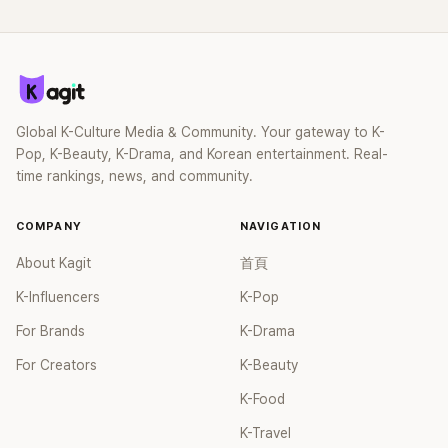
但一睜開竟然是秀智36.MEOVV真的每個人都超美的。 37.以
為是Karina，明明知道是粹仁的臉，還沒認出來哈哈哈哈哈。
38.語氣像秀智，臉像Karina。39.我們粹仁真的好美... 終於有
人發現她的美了 ㅠㅠㅠ 40.哇，兩者都看得到哈哈，甚至留言
裡提到的尹恩惠也有些像哈哈，還有點像朴信惠哈哈，真的太
美了。41.哇，第一次看這類文章就真的感覺到那位藝人的影
Global K-Culture Media & Community. Your gateway to K-
子，真有兩者的感覺。42.Karina和秀智兩個都看到了哈哈哈哈
Pop, K-Beauty, K-Drama, and Korean entertainment. Real-
哈哈。
time rankings, news, and community.
COMPANY
NAVIGATION
About Kagit
首頁
K-Influencers
K-Pop
For Brands
K-Drama
For Creators
K-Beauty
K-Food
K-Travel