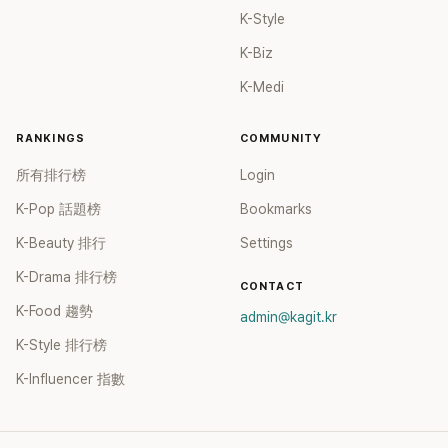
K-Style
K-Biz
K-Medi
RANKINGS
COMMUNITY
所有排行榜
Login
K-Pop 話題榜
Bookmarks
K-Beauty 排行
Settings
K-Drama 排行榜
CONTACT
K-Food 趨勢
admin@kagit.kr
K-Style 排行榜
K-Influencer 指數