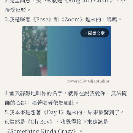
2.完全同意，接下來就是《Kingdom Come》，不
接受反駁。
3.我是喊著《Pose》和《Zoom》進來的，嗚嗚。
閱讀文章
arrow_forward_ios
Powered by 
GliaStudios
4.當我靜靜地叫你的名字，就像在說我愛你，無法掩
M
u
飾的心跳，唱著唱著依然如此。
t
e
5.我本來是想著《Day 1》進來的，結果被驚到了。
6.當然是《Oh Boy》，我覺得接下來應該是
《Something Kinda Crazy》。