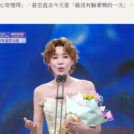
心安理得」，甚至直言今天是「最沒有臉拿獎的一次」，
M
u
t
e