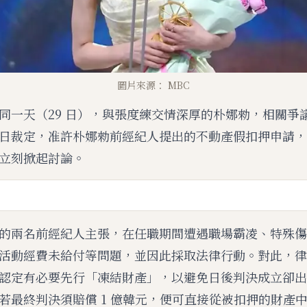
圖片來源： MBC
同一天（29 日），與張度練交情深厚的朴娜勑，相關爭
日裁定，准許朴娜勑前經紀人提出的不動產假扣押申請，金
立刻掀起討論。
的兩名前經紀人主張，在任職期間遭遇職場霸凌、特殊傷
活動經費未給付等問題，並因此採取法律行動。對此，律
認定有必要先行「凍結財產」，以避免日後判決成立卻出
若最終判決須賠償 1 億韓元，便可直接從被扣押的財產