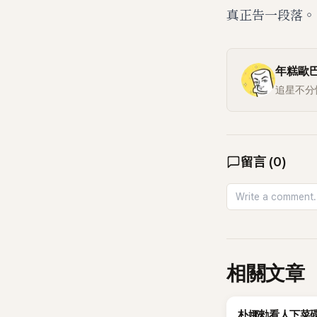
真正告一段落。
年糕歐
追星不分
留言
(
0
)
相關文章
K-POP
朴娜勑看人下菜