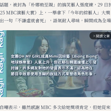
話題，被封為「朴娜勑至親」的搞笑藝人張度練，29 日
025 MBC演藝大賞》上，一舉拿下「今年的綜藝人」大
出一句「不謙虛就會死」，語氣耐人尋味，瞬間成為全場
閱讀文章
arrow_forward_ios
自嘲表示，雖然感謝 MBC 多次給她獎項肯定，但她從