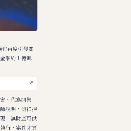
議也再度引發關
額約 1 億韓
害、代為開藥
師說明，假扣押
現「無財產可供
中執行，案件才算