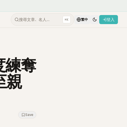
搜尋文章、名人…
登入
⌘K
繁中
度練奪
至親
Save