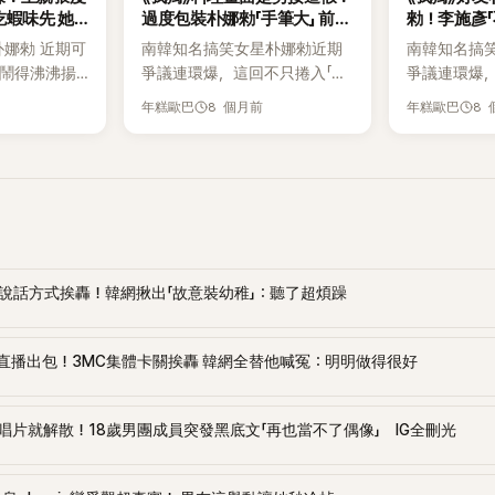
吃蝦味先 她
過度包裝朴娜勑「手筆大」 前經
勑！李施彥「
紀人血汗內幕爆光
翻出
朴娜勑 近期可
南韓知名搞笑女星朴娜勑近期
南韓知名搞
鬧得沸沸揚
爭議連環爆，這回不只捲入「霸
爭議連環爆
過往節目片
凌前經紀人」疑雲，甚至被指控
連浮上檯面
8 個月前
8 
年糕歐巴
年糕歐巴
被點名的不
連代表作《我獨自生活》都疑似
發言也被網
多年好友張
「剪接造假」，形象再度遭到重
證」。其中，
Tube 節目
擊。 22 日，前娛樂記者李鎮浩
節目中的一
遇，被網友質
的 YouTube 頻道上傳了一支名
熱議，被不
12 月，《娜
為〈震撼獨家！朴娜勑 50 億韓
點出問題關鍵
擔任來賓。張
元房產設抵押真相？前經紀人
「酒後行為」
當聖誕禮
爆料…救命內幕〉的影片，李鎮
波中被全面
卻當場吐
浩直指，外界應該更嚴肅看待
在去年 11 
室》說話方式挨轟！韓網揪出「故意裝幼稚」：聽了超煩躁
？我們什麼時
朴娜勑的「對下屬施壓」問題，並
YouTube
」隨即倒了啤
公開多項採訪內容。 李鎮浩爆
曾不經意透露
戰直播出包！3MC集體卡關挨轟 韓網全替他喊冤：明明做得很好
走「以前新吉
料指出，朴娜勑在自宅經營知
時節目中，
人傻眼的是，向
名的「娜勑吧（나래바）」幾乎成
彥「今天拍完
」聞名的《娜
了日常行程，只要開趴，經紀
應：「今天有
唱片就解散！18歲男團成員突發黑底文「再也當不了偶像」 IG全刪光
上卻只見蝦味
人就得全面待命。不僅依照來
的生日派對在
和過往的排
賓身分反覆調整燈光，連準備
一聽立刻撒嬌
張度練忍不
食材都被要求「使命必達」，有人
我？」李施彥