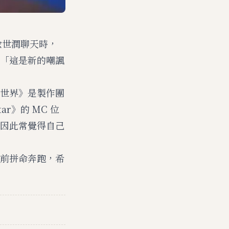
兪世潤聊天時，
「這是新的嘲諷
世界》是製作團
r》的 MC 位
因此常覺得自己
前拼命奔跑，希