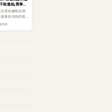
不敢邀她」舊事被
笑女星朴娜勑近期
，隨著各項指控接
，圈內好友過去的
個月前
友一一翻出「對照驗
好友李施彥過去在
句話，如今再度被
少人認為其實早就
。 外界對朴娜勑
的質疑，也在這波風
放大。事實上，早
月，李施彥登上
 節目《娜勑食》時，就
過相關端倪。 當
朴娜勑隨口問李施
要去哪？」李施彥回
重要的事，旗安84
我家辦。」朴娜勑
抱怨「怎麼不找
起初還委婉帶過，