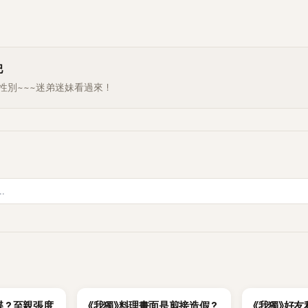
巴
性別~~~迷弟迷妹看過來！
K-POP
K-POP
碟？至親張度
《我獨》料理畫面是剪接造假？
《我獨》好