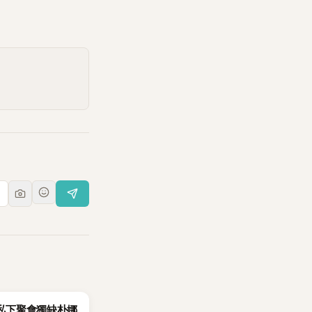
友私下聚會獨缺朴娜