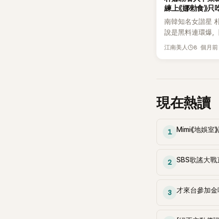
練上《娜勑食》只
眼眶泛紅委屈哭
南韓知名女諧星 
說是黑料連環爆，
揚，如今又被翻出
8 個月前
江南美人
段再掀討論。這回
是別人，而是她的
度練，在自家 You
《娜勑食》中的待
疑「差很大」。 去年 
現在熱讀
勑食》邀來張度練
度練貼心帶了紅酒
物，沒想到朴娜勑
Mimi《地娛
1
槽：「這是什麼酒
候開始喝紅酒了？
SBS歌謠大
酒給她，還笑說要
2
洞風格」。 更讓
來以「滿桌豪華料理
才來台參加金
3
勑食》，這天餐桌
先、海苔配啤酒，
場形成強烈對比。