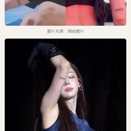
圖片來源：網絡圖片