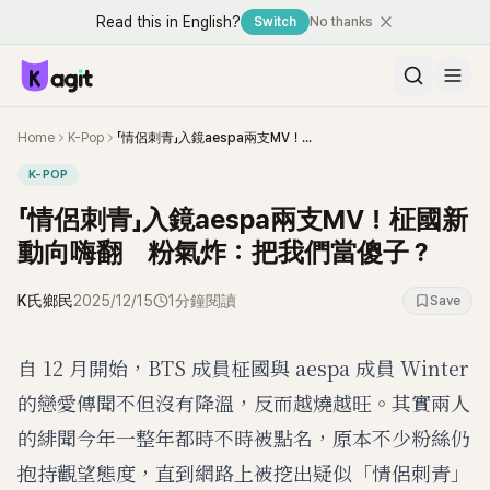
Read this in English?
Switch
No thanks
Home
K-Pop
「情侶刺青」入鏡aespa兩支MV！柾國新動向嗨翻 粉氣炸：把我們當傻子？
K-POP
「情侶刺青」入鏡aespa兩支MV！柾國新
動向嗨翻 粉氣炸：把我們當傻子？
K氏鄉民
2025/12/15
1分鐘閱讀
Save
自 12 月開始，BTS 成員柾國與 aespa 成員 Winter
的戀愛傳聞不但沒有降溫，反而越燒越旺。其實兩人
的緋聞今年一整年都時不時被點名，原本不少粉絲仍
抱持觀望態度，直到網路上被挖出疑似「情侶刺青」