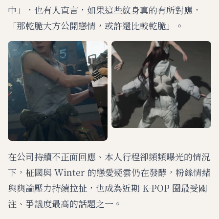
中」，也有人直言，如果這些紋身真的有所對應，
「那乾脆大方公開戀情，或許還比較乾脆」。
在公司持續不正面回應、本人行程卻頻頻曝光的情況
下，柾國與 Winter 的戀愛疑雲仍在發酵，粉絲情緒
與輿論壓力持續拉扯，也成為近期 K-POP 圈最受關
注、爭議度最高的話題之一。