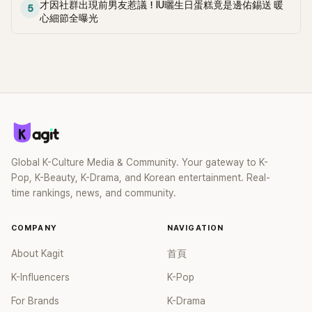
己無法照顧所以送去能照顧的地方，也叫棄養？17.本人說未來
才因社群出現前男友惹議！IU曬生日蛋糕竟是邊佑錫送 暖
「下雪的冬天 winter」，呼籲不要胡亂猜測。不過在全民當柯南
5
瞬間看成了旼柾國，還以為只有我這樣。9.我對偶像粉絲圈真
心細節全曝光
不會再養寵物，也不是隨便送人而是花錢委託，我覺得這算是
的氛圍下，這些內容還是被瘋狂拿來解讀。 隨著爭議升溫，李
是一知半解……只憑一張照片就能鬧成這樣，簡直像對待政治
比較好的做法了...如果能定期分享一下情況會理解的，我不是
侑菲也火速刪掉寫有「winter」的貼文，導致更多揣測四起。甚至
人物一樣。 10.到底想要什麼呢？難道是像那些日本藝人被抓
田柾國的粉絲，我家偶像養不同品種的18.既然他自己說沒能力
還有人懷疑帳號不是本人開的，但她最新一篇直接回：「真的是
包後，在記者會上低頭公開道歉這樣嗎？11.柾國又不是自己發
照顧，那這樣安排至少比亂養好 19.主人不照顧就是放生20.通
我」，還配上兔子 emoji。 隨著緋聞越滾越大，柾國與 Winter
了什麼吃喝玩樂的東西，是南俊先標註了他，他才轉發的，這
常送去機構的人說這樣的話，慢慢地就不去了，也不再寄錢，
的 舊照、新照、舞台照、私服照 全被網友一張張挖出來逐幀比
樣就要被罵嗎？12.因為有很多粉絲擔心柾國，所以RM發了他
最終斷了聯繫21.天啊，狗狗好可憐ㅠ第一次知道，23年？這件
對。只要多一個相似單品、多一個巧合動作，全都會瞬間變
過得好的消息，柾國只是轉發而已嘛。 13.居然還有粉絲擔心
事一直被隱瞞，結果因為戀愛傳聞被粉絲揭露？ 22.一直對明
成：「戀愛證據＋1」、「戀愛實錘」。 截至目前，雙方仍完全零回
他，他應該過得比誰都好吧。14.只看到旼柾國，收斂點吧。15.
星們這麼忙還養寵物感到疑惑，明知道難以承擔和照顧，為什
應，但韓網已經一面倒認為：「這次真的不單純。」戀愛風波恐
哇，真的是一看到就只注意到旼柾國。 16.泡麵看起來很好吃，
麼....23.天啊，狗狗好可憐ㅠ第一次知道，23年？這件事一直被
怕還會繼續延燒下去。
但真的帳號名現在都直接讀成旼柾國了，哈哈哈。17.南俊發的
隱瞞，結果因為戀愛傳聞被粉絲揭露？24.我也是養狗的人，戀
Global K-Culture Media & Community. Your gateway to K-
東西被轉發了嗎？解散的新聞也很多，希望他們好好談談，找
愛什麼的我不管，但這種事情真是...; 唉，因為動物不會說人類
Pop, K-Beauty, K-Drama, and Korean entertainment. Real-
回偶像自我。18.不是My name is嗎？不管怎樣都很煩。 19.但
做錯了才這樣嗎？
time rankings, news, and community.
說真的很好笑，如果都要這樣暗示了，乾脆光明正大談戀愛不
是更好嗎？現在這樣反而顯得有點沒格調。20.我不是兩邊的粉
絲也不太懂，但柾國寫 mni，那是承認戀愛傳聞的意思嗎？21.
COMPANY
NAVIGATION
把 mni 說成 My Name Is 是柾國自己編的啦ㅋㅋ，他原本用
About Kagit
首頁
im，後來改成那樣，結果現在有人硬要把它解讀成別的。
K-Influencers
K-Pop
For Brands
K-Drama