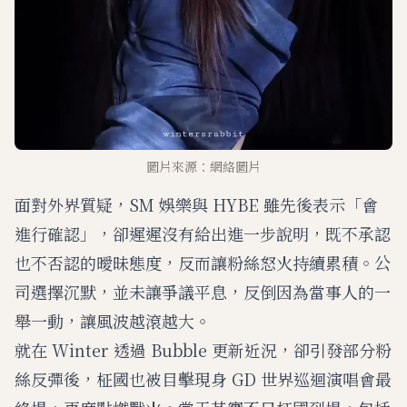
圖片來源：網絡圖片
面對外界質疑，SM 娛樂與 HYBE 雖先後表示「會
進行確認」，卻遲遲沒有給出進一步說明，既不承認
也不否認的曖昧態度，反而讓粉絲怒火持續累積。公
司選擇沉默，並未讓爭議平息，反倒因為當事人的一
舉一動，讓風波越滾越大。
就在 Winter 透過 Bubble 更新近況，卻引發部分粉
絲反彈後，柾國也被目擊現身 GD 世界巡迴演唱會最