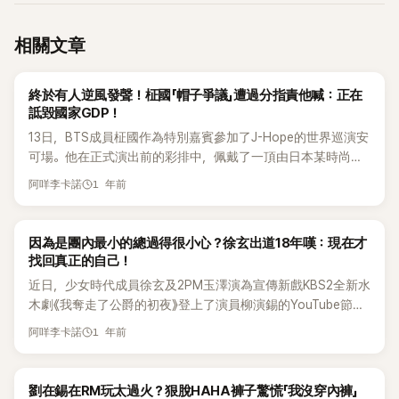
相關文章
K-POP
終於有人逆風發聲！柾國「帽子爭議」遭過分指責他喊：正在
詆毀國家GDP！
13日，BTS成員柾國作為特別嘉賓參加了J-Hope的世界巡演安
可場。他在正式演出前的彩排中，佩戴了一頂由日本某時尚品
牌推出的黑色帽子，帽子上繡有「MAKE TOKYO GREAT
1 年前
阿咩李卡諾
AGAIN（讓東京再度偉大）」的字樣，引發激烈的輿論風波。 雖
然事後柾國也立刻道歉，而品牌方面也隨即發表了立場，但在
網路上依舊有許多「柾國親日」、「土著倭寇」等刺激性的標語不斷
K-POP
因為是團內最小的總過得很小心？徐玄出道18年嘆：現在才
擴散。 對此韓媒《MK스포츠》今（16）日則是在報導中表示，認
找回真正的自己！
為大眾對於柾國的「帽子爭議」有著太過分的批評與指責。報導
近日，少女時代成員徐玄及2PM玉澤演為宣傳新戲KBS2全新水
中提到「太敏感，真的太過敏感了。只因為一頂帽子，柾國就被
木劇《我奪走了公爵的初夜》登上了演員柳演錫的YouTube節
冠上了「親日派」的標籤，而BTS也因此必須低頭道歉」。 「不論
目，這集節目中，不僅暢談了拍攝的趣事，徐玄更分享了自己
1 年前
是否有意，使用了曾被『日本右翼政治人物』所使用的帽子，確
阿咩李卡諾
變得外向的契機。 影片中，徐玄談到首次與玉澤演合作時表
實是個問題。不過柾國已經承認『當時連政治含意都不知道』，
示：「有種戰友情誼產生了，因為很快變熟，所以拍得很開心。」
帽子也已經被處理掉了。 但問題在於，即便如此「持續不斷」的
接著，她回憶起過去作為偶像活動的時期：「那時我很怕生，怕
K-POP
劉在錫在RM玩太過火？狠脫HAHA褲子驚慌「我沒穿內褲」
憤怒仍沒有停止」。 「更何況，柾國就在前一天才剛完成兵役，