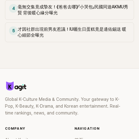
而認為「那些過分的酸民根本就是精神病吧...」、「他就是個歌
刻引起不少網友的討論，「啊但真的希望這種玩笑可以別再做
毫無交集竟成摯友！《爸爸去哪》「小哭包」民國同遊AKMU秀
4
手，沒必要抨擊也沒必要捧上天」、「人家已經道歉了，什麼本
了，不然就剪掉吧，完全不好笑」、「我知道劉在錫喜歡開玩笑，
賢 背後暖心緣分曝光
土倭寇...那些說這種話的人本來就是反對派吧」討論不斷。
但現在這種脫別人褲子的行為真的該停止了吧？比賽中不小心
弄到還能理解，但這種就真的不太妥」、「我開始懷疑劉在錫到
才因社群出現前男友惹議！IU曬生日蛋糕竟是邊佑錫送 暖
底是搞笑藝人還是主持人，整個節目都不好笑，他怎麼能固定
5
心細節全曝光
主持那麼多節目？娛樂圈也是有權力關係的嗎？」、「是該換世
代了吧？到底還要撐多少年？錢也賺夠了唉」、「靠著正面形象
和捐款撐這麼久也是夠了」、「劉在錫從《無限挑戰》後就都不好
笑了」。 「劉在錫的節目都不好笑」、「現在只是個不好笑的搞笑
藝人罷了」、「哥，現在都2025年了，這又不是《家族的誕生》那
個時代了，真的該停了，哈哈都48歲了，大家都快50了，是時
候收一收了」、「都這把年紀了，別再做那麼幼稚的事了吧」、「都
五十歲上下的人還在那邊賣萌裝可愛，十幾歲的觀眾看起來就
像爺爺奶奶在表演，一點共鳴都沒有」、「可以退休了」，掀起一
陣批評。
Global K-Culture Media & Community. Your gateway to K-
Pop, K-Beauty, K-Drama, and Korean entertainment. Real-
time rankings, news, and community.
COMPANY
NAVIGATION