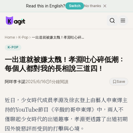
Read this in English?
Switch
No thanks
Home
K-Pop
一出道就被嫌太醜！孝淵吐心碎低潮：每個人都對我的長相說三道四！
K-POP
一出道就被嫌太醜！孝淵吐心碎低潮：
每個人都對我的長相說三道四！
阿咩李卡諾
2025/6/16
1分鐘閱讀
Save
近日，少女時代成員孝淵及徐玄登上由藝人申東燁主
持的YouTube節目《辛酸的哥申東燁》中，兩人不
僅聊起少女時代的出道趣事，孝淵更透露了出道初期
因外貌惡評而受到的打擊與心境。