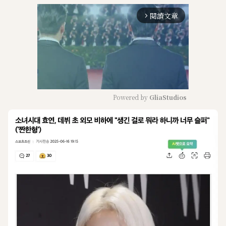
閱讀文章
arrow_forward_ios
Powered by 
GliaStudios
M
u
t
e