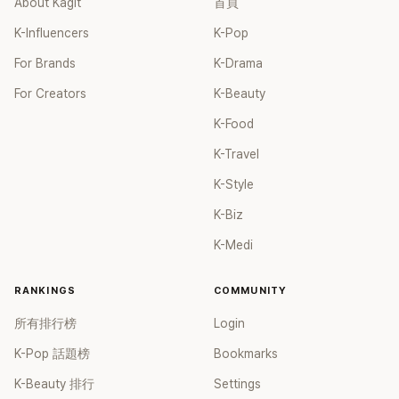
About Kagit
首頁
K-Influencers
K-Pop
For Brands
K-Drama
For Creators
K-Beauty
K-Food
K-Travel
K-Style
K-Biz
K-Medi
RANKINGS
COMMUNITY
所有排行榜
Login
K-Pop 話題榜
Bookmarks
K-Beauty 排行
Settings