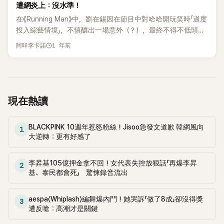
到連待在休息室都不敢踏出去一步。雖然是一起活動的同期藝
遭網炎上：沒水準！
正值所謂「愛國心最強烈的時期」，在這樣的時機點上將「蓄意親
人，但其實根本不熟。」 對此，玉澤演也附和道：「對，尤其徐
日」的動機加諸其上，也實在太牽強」。 但報導中卻提出「BTS不
在《Running Man》中，劉在錫因在節目中對哈哈開玩笑時「過度
玄當時是團裡最小的成員，感覺特別小心翼翼。」徐玄坦率地表
只是單純的偶像團體，而是帶來的國格提升與經濟效益的象
投入綜藝情境」，不慎釀出一場意外（？），最終不得不低頭致
示：「我現在才真正找到自己的樣子。當時比較像是努力適應環
徵。根據現代經濟研究院的報告，每年BTS所創造的經濟效益
歉。甚至還向哈哈的妻子——歌手星（별）道歉，成為一場令
1 年前
境，畢竟我從出道開始就一直是忙內（最小的），將近20年，
阿咩李卡諾
達5兆韓元，帶動韓流消費品出口約1兆3千億韓元，每年吸引
人哭笑不得的趣事。 在播出的最新一集《Running Man》中，展
總是在思考身為忙內應該要做什麼、怎麼表現，所以當時會有
外國觀光客約80萬人，對GDP的貢獻達0.3%，一場BTS演唱
開了名為「In the City 首次任務」的競賽。節目中，成員們為了
那樣的狀態。」 她進一步說道：「因為我本來就很怕生，有天我
會最高可創造1兆2千億韓元的經濟效益」。 「這些數字都證明，
收集「仁川首次」卡片，在游泳池中挑戰音樂問答任務。 被譽為
想：『我應該要努力讓自己變得外向一點。』所以我開始嘗試主
BTS不只是明星更是國家品牌資產。韓國經歷過日帝殖民的痛
「音樂問答王者」的劉在錫，這一天卻意外連連答錯，不斷低頭
動向前輩們打招呼，主動給電話號碼、約吃飯，這些都變成我
苦歷史，對『親日』這個詞敏感是理所當然的。但『記住歷史』與
道歉。然而，真正讓他必須「低頭」的，還是後面發生的事。 在
現在熱讀
的目標。」 她補充：「我本來是一個很難開口跟別人說話、容易
『懲罰今日的錯誤』是兩件完全不同的事」。 我們可以批評，但當
遊戲開始前，劉在錫與哈哈曾簽訂一項「和平條約」，為的是避
感到害怕的人。有一天我覺得這樣不行，心裡想說『不然就試著
批評轉為對資產的摧毀，那麼我們就不再是理性的「大眾」，而
免節目中常見的「褲子脫掉惡作劇」。但隨著比賽愈發激烈，劉
努力10年吧』，就這樣開始練習。後來慢慢地就能自在地與人相
BLACKPINK 10週年惹怒粉絲！Jisoo急發文道歉 韓網風向
是情緒化的「群眾」。此刻的韓國社會，比起不斷對柾國貼標
在錫過度投入而忘了這個約定。儘管哈哈曾半開玩笑地提醒：
1
處，個性真的變得外向了很多。」 徐玄也提到：「以前總是覺得
大逆轉：更有好感了
籤，更需要的是能將「一次失誤」視為成長契機的成熟視角。 報
「我今天沒穿內褲喔」，劉在錫卻還是忍不住惡作劇地拉下了哈
『不可以出錯，不能那樣做』，所以完全沒有多餘的心力可以自
導曝光後，再度掀起許多網友的兩極反應，就有網友表示「這種
哈的褲子。 雖然哈哈當天穿了緊身褲，但畫面仍被打上馬賽
由地和別人交流」她也坦白了當時所承受的心理壓力。
事情不敏感，那什麼事情才要敏感啊？」、「就算想同意某些部
克，可見場面有些過於露骨，讓錄影棚瞬間陷入爆笑與尷尬的
李昇基105億押金拿不回！女代表失控放狠話「再爆李昇
2
分，但什麼國格象徵......？」、「最有愛國心的人才不會戴那種帽
基、泰民都會死」 驚悚錄音流出
混合氣氛。 哈哈驚呼：「我48歲了耶！我們有說好不脫的！我
子啦，先生」、「愛國心最強的國格象徵卻帶著東京的標誌，這
還特地說了我今天沒穿內褲！」他還補上一句：「我有三個孩子
不是最大問題嗎？」、「老實說安靜點比較好，這種護航文章真
啊！」表現出又氣又無奈的情緒。劉在錫則立刻雙手合十、誠懇
aespa〈Whiplash〉編舞爆內鬥！她哭訴「做了8成」卻沒得獎
3
的沒必要」、「連田柾國自己都說會接受批評了，拜託...」、「看來
道歉：「對不起，我忘記你今天沒穿內褲了。」 他甚至補充說：
遭反嗆：高潮才是關鍵
是HYBE的最愛啊，護航過頭的炒作讓人反感」。 但也有網友反
「我也要跟你的太太高恩（별）說聲對不起。」 該集播出後，立