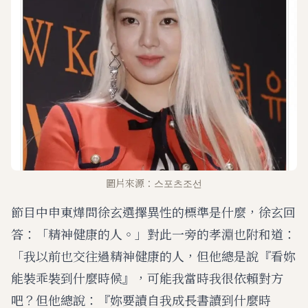
圖片來源：스포츠조선
節目中申東燁問徐玄選擇異性的標準是什麼，徐玄回
答：「精神健康的人。」對此一旁的孝淵也附和道：
「我以前也交往過精神健康的人，但他總是說『看妳
能裝乖裝到什麼時候』，可能我當時我很依賴對方
吧？但他總說：『妳要讀自我成長書讀到什麼時