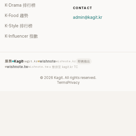
K-Drama 排行榜
CONTACT
K-Food 趨勢
admin@kagit.kr
K-Style 排行榜
K-Influencer 指數
服務
Kagit
kagit.kr
wishnote
wishnote.kr
即將推出
wishnote.tw
wishnote.tw
→ 整併至 kagit.kr TC
©
2026
Kagit. All rights reserved.
Terms
Privacy