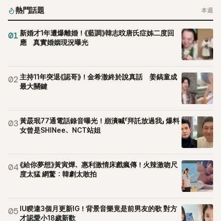
熱門話題
本週
新婚才1年遭爆離婚！《藍調》韓志旼唐氏症姊二度回
01
應 真實婚姻現況曝光
主持11年突退《認哥》！金希澈終於說真話 姜鎬童成
02
最大關鍵
黃晸珉77通電話錄音曝光！崩潰喊「拜託放過我」 爆料
03
女曾是SHINee、NCT站姐
《給你夢想》黃寅燁、惠利激情床戲瘋傳！火辣激吻尺
04
度太猛 網驚：韓劇太敢拍
IU睽違3個月更新IG！背景音樂竟是前男友的歌 對方
05
才認愛小18歲新歡