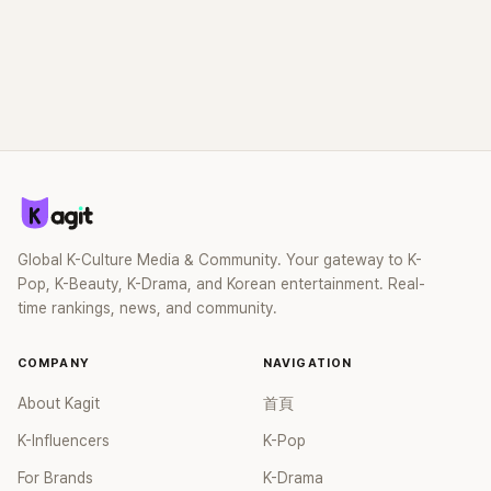
Global K-Culture Media & Community. Your gateway to K-
Pop, K-Beauty, K-Drama, and Korean entertainment. Real-
time rankings, news, and community.
COMPANY
NAVIGATION
About Kagit
首頁
K-Influencers
K-Pop
For Brands
K-Drama