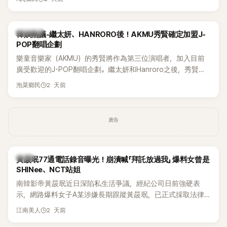
鴉、滑板等文化元素。雖然並非出身四大經紀公司，仍憑藉鮮
明的音樂風格，在海外尤其是歐美市場累積不少人氣，逐漸成
為第五代女團中極具辨識度的新生代代表之一。
熱議討論
韓娛熱議-繼太妍、HANRORO後！AKMU秀賢確定加盟J-
POP翻唱企劃
樂童音樂家（AKMU）的秀賢將作為第三位演唱者，加入目前
廣受歡迎的J-POP翻唱企劃。繼太妍和Hanroro之後，秀賢已
獲選為第三首翻唱歌曲的主唱，並於近期完成錄音。
2 天前
泡菜鄉民
廣告
韓星
黃晸珉77通電話錄音曝光！崩潰喊「拜託放過我」 爆料女曾是
SHINee、NCT站姐
南韓影帝黃晸珉近日深陷私生活爭議，經紀公司日前強硬表
示，網路爆料女子A某涉嫌長期跟蹤黃晸珉，已正式採取法律
行動。不過，A並未停止發聲，持續透過社群平台公開爆料，反
2 天前
江南美人
駁經紀公司的說法，強調兩人一直維持雙向聯繫，並非外界所