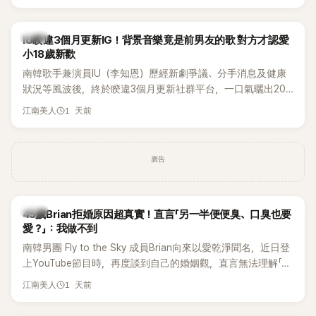
Rosé與Jennie出席，Lisa則因行程安排確定缺席，再度引發粉
絲熱議。
韓星
IU睽違3個月更新IG！背景音樂竟是前男友的歌 對方才認愛
小18歲新歡
南韓歌手兼演員IU（李知恩）歷經新劇爭議、分手消息及健康
狀況等風波後，終於睽違3個月更新社群平台，一口氣曬出20
張近況照，讓大批粉絲又驚又喜。不過，比起照片本身，更引
1 天前
江南美人
發熱議的是，她竟選用前男友張基河所屬樂團的歌曲作為背景
音樂，意外掀起韓網討論。
廣告
韓星
45歲Brian拒婚原因超真實！直言「另一半便便臭、口臭也要
愛？」：我做不到
南韓男團 Fly to the Sky 成員Brian向來以愛乾淨聞名，近日登
上YouTube節目時，再度談到自己的婚姻觀，直言無法理解「連
另一半的口臭、便便臭都要愛」這種說法，更大方表明自己是不
1 天前
江南美人
婚主義者，一番超直白發言掀起熱議。