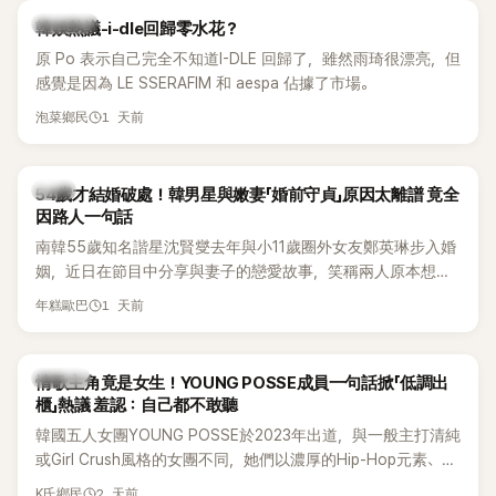
熱議討論
韓娛熱議-i-dle回歸零水花？
原 Po 表示自己完全不知道I-DLE 回歸了，雖然雨琦很漂亮，但
感覺是因為 LE SSERAFIM 和 aespa 佔據了市場。
1 天前
泡菜鄉民
韓星
54歲才結婚破處！韓男星與嫩妻「婚前守貞」原因太離譜 竟全
因路人一句話
南韓55歲知名諧星沈賢燮去年與小11歲圈外女友鄭英琳步入婚
姻，近日在節目中分享與妻子的戀愛故事，笑稱兩人原本想享
受兩人世界，沒想到站在飯店門口時竟被路人認出，還一路替
1 天前
年糕歐巴
他們加油打氣，讓他害羞到最後直接放棄進飯店，意外成了婚
前一直堅守「婚前守貞」的原因之一。
K-POP
情歌主角竟是女生！YOUNG POSSE成員一句話掀「低調出
櫃」熱議 羞認：自己都不敢聽
韓國五人女團YOUNG POSSE於2023年出道，與一般主打清純
或Girl Crush風格的女團不同，她們以濃厚的Hip-Hop元素、自
創Rap及成員親自參與創作為特色，MV也融入美式街頭、塗
2 天前
K氏鄉民