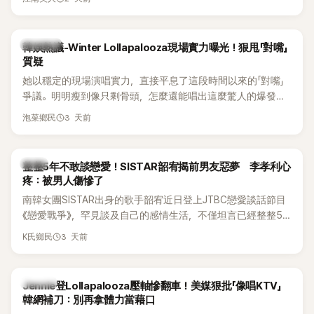
五官與清新空靈的氣質也擄獲大批粉絲。近日，她因分享一組
近況照意外掀起熱議，不是因為仙氣十足的美貌，而是藏在纖
細身材下的超狂背肌與肩膀線條，反差感十足，讓不少網友看
熱議討論
韓娛熱議-Winter Lollapalooza現場實力曝光！狠甩「對嘴」
傻直呼：「原來她身材這麼猛！」
質疑
她以穩定的現場演唱實力，直接平息了這段時間以來的「對嘴」
爭議。明明瘦到像只剩骨頭，怎麼還能唱出這麼驚人的爆發力
和音量？
3 天前
泡菜鄉民
韓星
整整5年不敢談戀愛！SISTAR韶宥揭前男友惡夢 李孝利心
疼：被男人傷慘了
南韓女團SISTAR出身的歌手韶宥近日登上JTBC戀愛談話節目
《戀愛戰爭》，罕見談及自己的感情生活，不僅坦言已經整整5
年沒有談戀愛，更首度透露空窗至今的原因，全與上一段戀情
3 天前
K氏鄉民
有關，一番真心告白讓現場來賓都相當震驚。
K-POP
Jennie登Lollapalooza壓軸慘翻車！美媒狠批「像唱KTV」
韓網補刀：別再拿體力當藉口