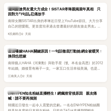
稱的單方面騷擾。如今，韓媒《Dispatch》再曝光雙方77通電話
的錄音內容，而A也首度承認自己過去曾是SHINee、NCT等偶
K-POP
遭閨蜜搶男友還大方成全！SISTAR孝琳親揭當年真相 只
像團體的「站姐」，事件持續延燒。
因對方「1句話」忍痛放手
南韓女團SISTAR出身的孝琳近日登上YouTube節目，大方分享
自己的戀愛觀，更首度坦承過去曾遭最好的朋友搶走男友。她
表示，當時選擇瀟灑放手，但如果同樣的事情現在再發生，「我
2 天前
K氏鄉民
絕對不會坐視不管」，直率發言掀起熱議。
韓星
星首曝嫁HAHA關鍵原因！一句話徹底打動她 網全被暖哭：
換我也想嫁
南韓藝人HAHA（河東勳）與歌手星（별，本名金高恩）於2012
年結婚，婚後育有兩子一女，一家五口生活幸福美滿，也是韓
國演藝圈公認的模範夫妻。近日，星首度公開當年決定嫁給
2 天前
江南美人
HAHA的關鍵原因，竟是一句讓她至今仍難忘的話，也成為她
點頭步入婚姻的最大理由。
K-POP
ENHYPEN知名粉絲直播輕生！網瘋猜背後原因 親友痛
喊：請不要再揣測
韓國近日發生一起令人震驚的悲劇。一名在ENHYPEN粉絲圈
頗具知名度的日本籍女粉絲，日前在TikTok直播期間輕生，最