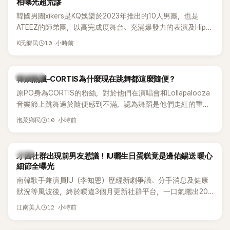
相曝光超荒謬
韓國男團xikers是KQ娛樂於2023年推出的10人男團，也是
ATEEZ的師弟團，以高完成度舞台、充滿爆發力的表演及Hip-
Hop風格聞名，出道後迅速累積大批海內外粉絲，近年也陸續
10 小時前
K氏鄉民
登上Lollapalooza等國際大型音樂節，展現新生代男團的舞台
實力。
熱議討論
韓娛熱議-CORTIS為什麼現在跳舞都這麼隨便？
原PO身為CORTIS的粉絲，對於他們在演唱會和Lollapalooza
音樂節上跳舞過於隨便感到不滿，認為舞蹈是他們走紅的重要
原因，希望他們能更認真地表演。
10 小時前
泡菜鄉民
韓星
才因社群出現前男友惹議！IU曬生日蛋糕竟是邊佑錫送 暖心
細節全曝光
南韓歌手兼演員IU（李知恩）歷經新劇爭議、分手消息及健康
狀況等風波後，終於睽違3個月更新社群平台，一口氣曬出20
張近況照，讓大批粉絲又驚又喜。其中，一張生日蛋糕照意外
12 小時前
江南美人
掀起熱議，不僅送禮人的身分曝光，就連貼文背景音樂也被眼
尖網友發現暗藏玄機，在韓網引發兩波討論。