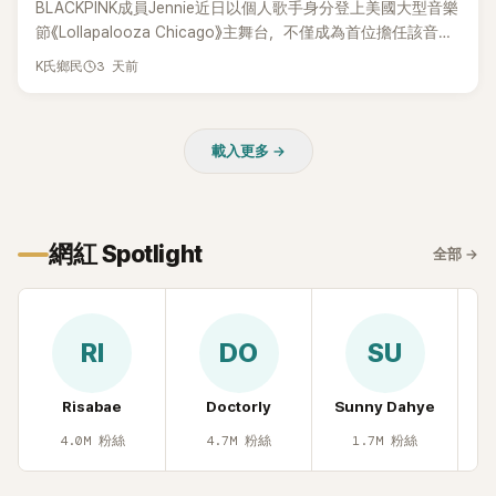
BLACKPINK成員Jennie近日以個人歌手身分登上美國大型音樂
節《Lollapalooza Chicago》主舞台，不僅成為首位擔任該音樂
節Headliner（壓軸主秀）的K-POP女SOLO歌手，寫下全新紀
3 天前
K氏鄉民
錄。然而，演出結束後卻掀起兩極評價，不僅現場歌唱實力遭
部分網友質疑，就連美國當地媒體也毫不留情給出負評，甚至
形容整場演出「就像一場豪華KTV」。
載入更多 →
網紅 Spotlight
全部
→
RI
DO
SU
Risabae
Doctorly
Sunny Dahye
H
4.0M
粉絲
4.7M
粉絲
1.7M
粉絲