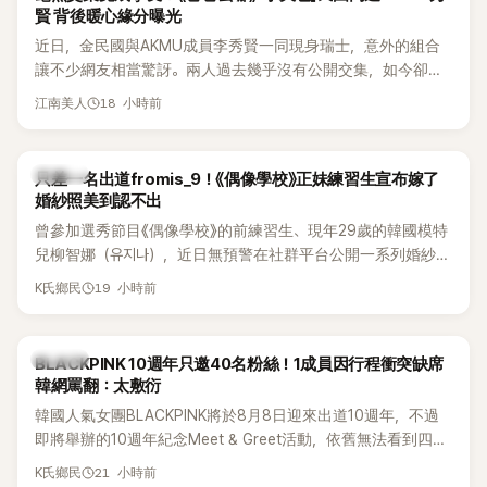
賢 背後暖心緣分曝光
近日，金民國與AKMU成員李秀賢一同現身瑞士，意外的組合
讓不少網友相當驚訝。兩人過去幾乎沒有公開交集，如今卻一
起踏上瑞士之旅，也讓粉絲紛紛好奇：「他們到底是怎麼認識
18 小時前
江南美人
的？」
K-POP
只差一名出道fromis_9！《偶像學校》正妹練習生宣布嫁了
婚紗照美到認不出
曾參加選秀節目《偶像學校》的前練習生、現年29歲的韓國模特
兒柳智娜（유지나），近日無預警在社群平台公開一系列婚紗
照，親自宣布即將步入婚姻，消息曝光後讓不少曾追看節目的
19 小時前
K氏鄉民
粉絲又驚又喜，紛紛送上祝福。
K-POP
BLACKPINK 10週年只邀40名粉絲！1成員因行程衝突缺席
韓網罵翻：太敷衍
韓國人氣女團BLACKPINK將於8月8日迎來出道10週年，不過
即將舉辦的10週年紀念Meet & Greet活動，依舊無法看到四人
合體。根據韓媒《MyDaily》7日報導，當天將由Jisoo（智秀）、
21 小時前
K氏鄉民