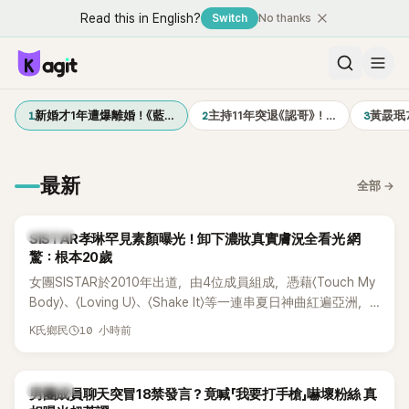
Read this in English?
Switch
No thanks
1
2
3
新婚才1年遭爆離婚！《藍…
主持11年突退《認哥》！…
黃晸珉
最新
全部
→
K-POP
SISTAR孝琳罕見素顏曝光！卸下濃妝真實膚況全看光 網
驚：根本20歲
女團SISTAR於2010年出道，由4位成員組成，憑藉〈Touch My
Body〉、〈Loving U〉、〈Shake It〉等一連串夏日神曲紅遍亞洲，
獲封「夏日女王」。不過，團體在出道滿7年後宣布解散，成員各
10 小時前
K氏鄉民
自投入個人演藝事業。向來以性感火辣形象和強大舞台氣場著
稱的孝琳，近日在社群分享與「排球女王」金軟景聚餐的日常，
不僅展現兩人多年不變的好交情，她幾乎素顏入鏡的真實模
K-POP
男團成員聊天突冒18禁發言？竟喊「我要打手槍」嚇壞粉絲 真
樣，也意外掀起網友熱議。