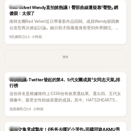
K-POP
Red Velvet Wendy直拍掀熱議！臀部曲線遭疑靠「臀墊」 網
傻眼：太假了
南韓女團Red Velvet近日帶著新作品回歸，成員Wendy卻因舞
台造型再次掀起討論。她日前才因暴瘦身形受到外界關注，又
被質疑在舞台上使用臀墊，如今最新打歌舞台曝光後，再度因
13 小時前
K氏鄉民
身形比例引發熱議。
廣告
熱議討論
韓娛熱議-Twitter發起的第4、5代女團成員「女同志天菜」排
行榜
這份排名是根據推特上5336份有效票選結果，選出四、五代女
偶像中，最受女性粉絲喜愛的成員。其中，HATS2HEARTS成
員包攬了前三名，展現了她們在女性社群中的高人氣。
15 小時前
泡菜鄉民
韓星
毫無交集竟成摯友！《爸爸去哪》「小哭包」民國同遊AKMU秀