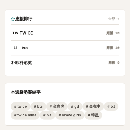
應援排行
全部
→
TW
TWICE
應援
10
LI
Lisa
應援
10
朴彩
朴彩英
應援
5
本週趨勢關鍵字
#
twice
#
bts
#
金宣虎
#
gd
#
金在中
#
txt
#
twice mina
#
ive
#
brave girls
#
韓星