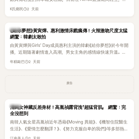
終不幸身亡，消息曝光後震驚韓網，也讓不少粉絲湧入社群平
2 天前
K氏鄉民
台哀悼。事發後，死者親友也陸續出面證實噩耗，並呼籲外界
停止揣測，盼逝者安息。
韓劇
《給你夢想》黃寅燁、惠利激情床戲瘋傳！火辣激吻尺度太猛
網驚：韓劇太敢拍
由黃寅燁與Girls' Day成員惠利主演的韓劇《給你夢想》於今年開
播，近期隨著劇情進入高潮，男女主角的感情線快速升溫。最
新播出的第8集不僅上演火辣吻戲，更接連出現床戲橋段，讓
2 天前
年糕歐巴
相關片段在網路上瘋傳，引發觀眾熱烈討論。
廣告
韓星
清純女神藏反差身材！高胤禎露背洩「超猛背肌」 網驚：完
全沒想到
南韓人氣女星高胤禎近年憑藉《Moving 異能》、《機智住院醫生
生活》、《愛情怎麼翻譯？》、《努力克服自卑的我們》等多部熱門
作品，躍升為韓劇新一代女神代表，不僅演技備受肯定，精緻
2 天前
江南美人