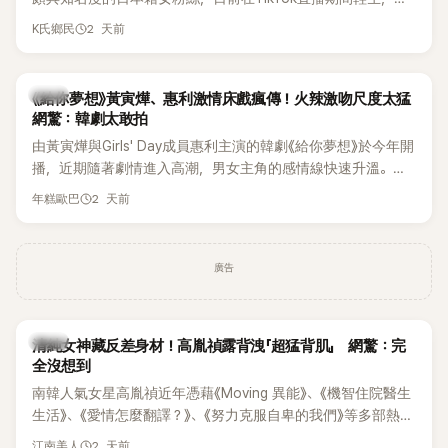
終不幸身亡，消息曝光後震驚韓網，也讓不少粉絲湧入社群平
2 天前
K氏鄉民
台哀悼。事發後，死者親友也陸續出面證實噩耗，並呼籲外界
停止揣測，盼逝者安息。
韓劇
《給你夢想》黃寅燁、惠利激情床戲瘋傳！火辣激吻尺度太猛
網驚：韓劇太敢拍
由黃寅燁與Girls' Day成員惠利主演的韓劇《給你夢想》於今年開
播，近期隨著劇情進入高潮，男女主角的感情線快速升溫。最
新播出的第8集不僅上演火辣吻戲，更接連出現床戲橋段，讓
2 天前
年糕歐巴
相關片段在網路上瘋傳，引發觀眾熱烈討論。
廣告
韓星
清純女神藏反差身材！高胤禎露背洩「超猛背肌」 網驚：完
全沒想到
南韓人氣女星高胤禎近年憑藉《Moving 異能》、《機智住院醫生
生活》、《愛情怎麼翻譯？》、《努力克服自卑的我們》等多部熱門
作品，躍升為韓劇新一代女神代表，不僅演技備受肯定，精緻
2 天前
江南美人