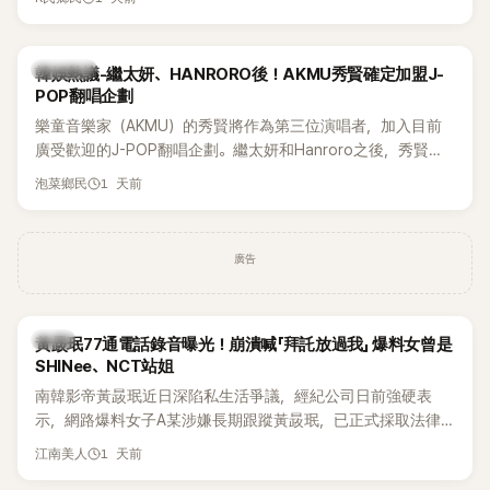
鴉、滑板等文化元素。雖然並非出身四大經紀公司，仍憑藉鮮
明的音樂風格，在海外尤其是歐美市場累積不少人氣，逐漸成
為第五代女團中極具辨識度的新生代代表之一。
熱議討論
韓娛熱議-繼太妍、HANRORO後！AKMU秀賢確定加盟J-
POP翻唱企劃
樂童音樂家（AKMU）的秀賢將作為第三位演唱者，加入目前
廣受歡迎的J-POP翻唱企劃。繼太妍和Hanroro之後，秀賢已
獲選為第三首翻唱歌曲的主唱，並於近期完成錄音。
1 天前
泡菜鄉民
廣告
韓星
黃晸珉77通電話錄音曝光！崩潰喊「拜託放過我」 爆料女曾是
SHINee、NCT站姐
南韓影帝黃晸珉近日深陷私生活爭議，經紀公司日前強硬表
示，網路爆料女子A某涉嫌長期跟蹤黃晸珉，已正式採取法律
行動。不過，A並未停止發聲，持續透過社群平台公開爆料，反
1 天前
江南美人
駁經紀公司的說法，強調兩人一直維持雙向聯繫，並非外界所