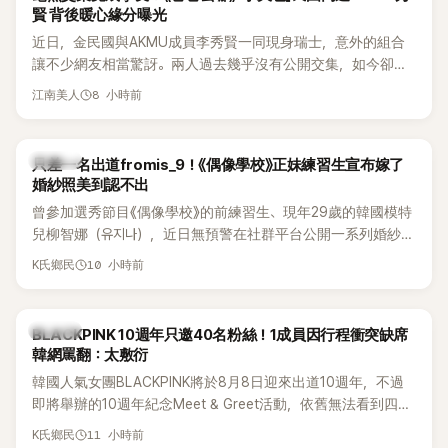
賢 背後暖心緣分曝光
近日，金民國與AKMU成員李秀賢一同現身瑞士，意外的組合
讓不少網友相當驚訝。兩人過去幾乎沒有公開交集，如今卻一
起踏上瑞士之旅，也讓粉絲紛紛好奇：「他們到底是怎麼認識
8 小時前
江南美人
的？」
K-POP
只差一名出道fromis_9！《偶像學校》正妹練習生宣布嫁了
婚紗照美到認不出
曾參加選秀節目《偶像學校》的前練習生、現年29歲的韓國模特
兒柳智娜（유지나），近日無預警在社群平台公開一系列婚紗
照，親自宣布即將步入婚姻，消息曝光後讓不少曾追看節目的
10 小時前
K氏鄉民
粉絲又驚又喜，紛紛送上祝福。
K-POP
BLACKPINK 10週年只邀40名粉絲！1成員因行程衝突缺席
韓網罵翻：太敷衍
韓國人氣女團BLACKPINK將於8月8日迎來出道10週年，不過
即將舉辦的10週年紀念Meet & Greet活動，依舊無法看到四人
合體。根據韓媒《MyDaily》7日報導，當天將由Jisoo（智秀）、
11 小時前
K氏鄉民