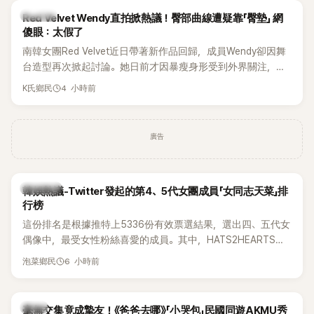
K-POP
Red Velvet Wendy直拍掀熱議！臀部曲線遭疑靠「臀墊」 網
傻眼：太假了
南韓女團Red Velvet近日帶著新作品回歸，成員Wendy卻因舞
台造型再次掀起討論。她日前才因暴瘦身形受到外界關注，又
被質疑在舞台上使用臀墊，如今最新打歌舞台曝光後，再度因
4 小時前
K氏鄉民
身形比例引發熱議。
廣告
熱議討論
韓娛熱議-Twitter發起的第4、5代女團成員「女同志天菜」排
行榜
這份排名是根據推特上5336份有效票選結果，選出四、五代女
偶像中，最受女性粉絲喜愛的成員。其中，HATS2HEARTS成
員包攬了前三名，展現了她們在女性社群中的高人氣。
6 小時前
泡菜鄉民
韓星
毫無交集竟成摯友！《爸爸去哪》「小哭包」民國同遊AKMU秀