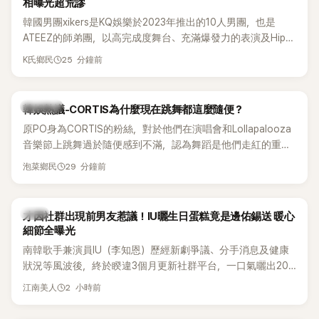
相曝光超荒謬
韓國男團xikers是KQ娛樂於2023年推出的10人男團，也是
ATEEZ的師弟團，以高完成度舞台、充滿爆發力的表演及Hip-
Hop風格聞名，出道後迅速累積大批海內外粉絲，近年也陸續
25 分鐘前
K氏鄉民
登上Lollapalooza等國際大型音樂節，展現新生代男團的舞台
實力。
熱議討論
韓娛熱議-CORTIS為什麼現在跳舞都這麼隨便？
原PO身為CORTIS的粉絲，對於他們在演唱會和Lollapalooza
音樂節上跳舞過於隨便感到不滿，認為舞蹈是他們走紅的重要
原因，希望他們能更認真地表演。
29 分鐘前
泡菜鄉民
韓星
才因社群出現前男友惹議！IU曬生日蛋糕竟是邊佑錫送 暖心
細節全曝光
南韓歌手兼演員IU（李知恩）歷經新劇爭議、分手消息及健康
狀況等風波後，終於睽違3個月更新社群平台，一口氣曬出20
張近況照，讓大批粉絲又驚又喜。其中，一張生日蛋糕照意外
2 小時前
江南美人
掀起熱議，不僅送禮人的身分曝光，就連貼文背景音樂也被眼
尖網友發現暗藏玄機，在韓網引發兩波討論。