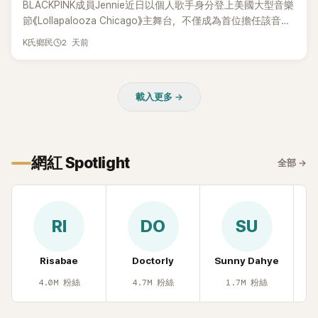
BLACKPINK成員Jennie近日以個人歌手身分登上美國大型音樂
節《Lollapalooza Chicago》主舞台，不僅成為首位擔任該音樂
節Headliner（壓軸主秀）的K-POP女SOLO歌手，寫下全新紀
2 天前
K氏鄉民
錄。然而，演出結束後卻掀起兩極評價，不僅現場歌唱實力遭
部分網友質疑，就連美國當地媒體也毫不留情給出負評，甚至
形容整場演出「就像一場豪華KTV」。
載入更多 →
網紅 Spotlight
全部
→
RI
DO
SU
Risabae
Doctorly
Sunny Dahye
H
4.0M
粉絲
4.7M
粉絲
1.7M
粉絲