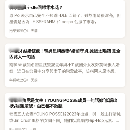
熱議討論
韓娛熱議-i-dle回歸零水花？
原 Po 表示自己完全不知道I-DLE 回歸了，雖然雨琦很漂亮，但
感覺是因為 LE SSERAFIM 和 aespa 佔據了市場。
1 天前
泡菜鄉民
韓星
54歲才結婚破處！韓男星與嫩妻「婚前守貞」原因太離譜 竟全
因路人一句話
南韓55歲知名諧星沈賢燮去年與小11歲圈外女友鄭英琳步入婚
姻，近日在節目中分享與妻子的戀愛故事，笑稱兩人原本想享
受兩人世界，沒想到站在飯店門口時竟被路人認出，還一路替
1 天前
年糕歐巴
他們加油打氣，讓他害羞到最後直接放棄進飯店，意外成了婚
前一直堅守「婚前守貞」的原因之一。
K-POP
情歌主角竟是女生！YOUNG POSSE成員一句話掀「低調出
櫃」熱議 羞認：自己都不敢聽
韓國五人女團YOUNG POSSE於2023年出道，與一般主打清純
或Girl Crush風格的女團不同，她們以濃厚的Hip-Hop元素、自
創Rap及成員親自參與創作為特色，MV也融入美式街頭、塗
1 天前
K氏鄉民