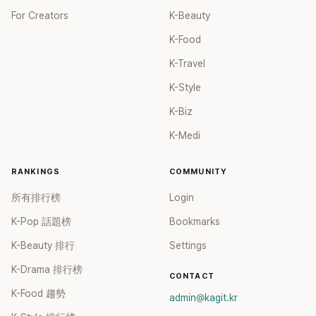
For Creators
K-Beauty
K-Food
K-Travel
K-Style
K-Biz
K-Medi
RANKINGS
COMMUNITY
所有排行榜
Login
K-Pop 話題榜
Bookmarks
K-Beauty 排行
Settings
K-Drama 排行榜
CONTACT
K-Food 趨勢
admin@kagit.kr