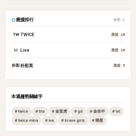
應援排行
全部
→
TW
TWICE
應援
10
LI
Lisa
應援
10
朴彩
朴彩英
應援
5
本週趨勢關鍵字
#
twice
#
bts
#
金宣虎
#
gd
#
金在中
#
txt
#
twice mina
#
ive
#
brave girls
#
韓星