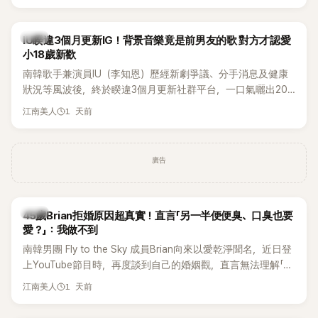
Rosé與Jennie出席，Lisa則因行程安排確定缺席，再度引發粉
絲熱議。
韓星
IU睽違3個月更新IG！背景音樂竟是前男友的歌 對方才認愛
小18歲新歡
南韓歌手兼演員IU（李知恩）歷經新劇爭議、分手消息及健康
狀況等風波後，終於睽違3個月更新社群平台，一口氣曬出20
張近況照，讓大批粉絲又驚又喜。不過，比起照片本身，更引
1 天前
江南美人
發熱議的是，她竟選用前男友張基河所屬樂團的歌曲作為背景
音樂，意外掀起韓網討論。
廣告
韓星
45歲Brian拒婚原因超真實！直言「另一半便便臭、口臭也要
愛？」：我做不到
南韓男團 Fly to the Sky 成員Brian向來以愛乾淨聞名，近日登
上YouTube節目時，再度談到自己的婚姻觀，直言無法理解「連
另一半的口臭、便便臭都要愛」這種說法，更大方表明自己是不
1 天前
江南美人
婚主義者，一番超直白發言掀起熱議。