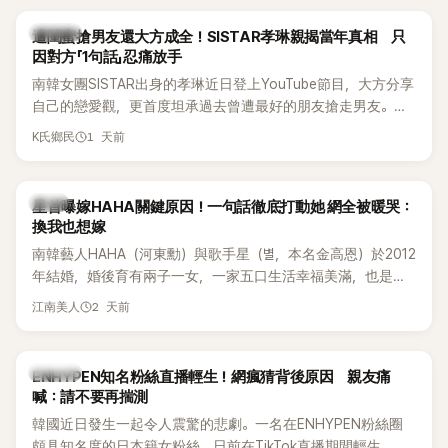
稱的單方面騷擾。如今，韓媒《Dispatch》再曝光雙方77通電話
的錄音內容，而A也首度承認自己過去曾是SHINee、NCT等偶
K-POP
遭閨蜜搶男友還大方成全！SISTAR孝琳親揭當年真相 只
像團體的「站姐」，事件持續延燒。
因對方「1句話」忍痛放手
南韓女團SISTAR出身的孝琳近日登上YouTube節目，大方分享
自己的戀愛觀，更首度坦承過去曾遭最好的朋友搶走男友。她
表示，當時選擇瀟灑放手，但如果同樣的事情現在再發生，「我
1 天前
K氏鄉民
絕對不會坐視不管」，直率發言掀起熱議。
韓星
星首曝嫁HAHA關鍵原因！一句話徹底打動她 網全被暖哭：
換我也想嫁
南韓藝人HAHA（河東勳）與歌手星（별，本名金高恩）於2012
年結婚，婚後育有兩子一女，一家五口生活幸福美滿，也是韓
國演藝圈公認的模範夫妻。近日，星首度公開當年決定嫁給
2 天前
江南美人
HAHA的關鍵原因，竟是一句讓她至今仍難忘的話，也成為她
點頭步入婚姻的最大理由。
K-POP
ENHYPEN知名粉絲直播輕生！網瘋猜背後原因 親友痛
喊：請不要再揣測
韓國近日發生一起令人震驚的悲劇。一名在ENHYPEN粉絲圈
頗具知名度的日本籍女粉絲，日前在TikTok直播期間輕生，最