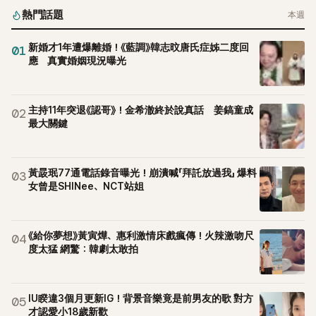
熱門話題
本週
新婚才1年遭爆離婚！《藍調》韓志旼唐氏症姊二度回
01
應 真實婚姻現況曝光
主持11年突退《認哥》！金希澈終於說真話 姜鎬童成
02
最大關鍵
黃晸珉77通電話錄音曝光！崩潰喊「拜託放過我」 爆料
03
女曾是SHINee、NCT站姐
《給你夢想》黃寅燁、惠利激情床戲瘋傳！火辣激吻尺
04
度太猛 網驚：韓劇太敢拍
IU睽違3個月更新IG！背景音樂竟是前男友的歌 對方
05
才認愛小18歲新歡