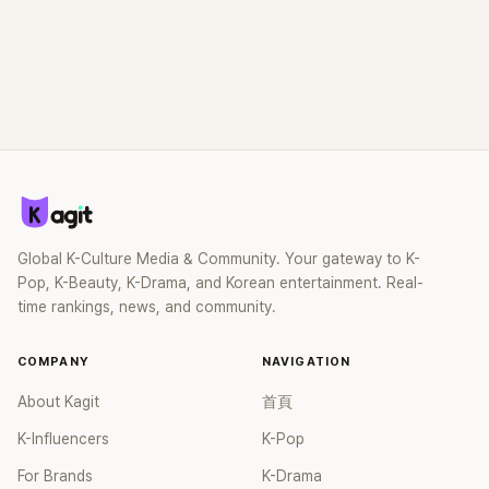
Global K-Culture Media & Community. Your gateway to K-
Pop, K-Beauty, K-Drama, and Korean entertainment. Real-
time rankings, news, and community.
COMPANY
NAVIGATION
About Kagit
首頁
K-Influencers
K-Pop
For Brands
K-Drama