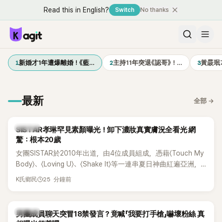
Read this in English?
Switch
No thanks
1
2
3
新婚才1年遭爆離婚！《藍…
主持11年突退《認哥》！…
黃晸珉
最新
全部
→
K-POP
SISTAR孝琳罕見素顏曝光！卸下濃妝真實膚況全看光 網
驚：根本20歲
女團SISTAR於2010年出道，由4位成員組成，憑藉〈Touch My
Body〉、〈Loving U〉、〈Shake It〉等一連串夏日神曲紅遍亞洲，
獲封「夏日女王」。不過，團體在出道滿7年後宣布解散，成員各
25 分鐘前
K氏鄉民
自投入個人演藝事業。向來以性感火辣形象和強大舞台氣場著
稱的孝琳，近日在社群分享與「排球女王」金軟景聚餐的日常，
不僅展現兩人多年不變的好交情，她幾乎素顏入鏡的真實模
K-POP
男團成員聊天突冒18禁發言？竟喊「我要打手槍」嚇壞粉絲 真
樣，也意外掀起網友熱議。