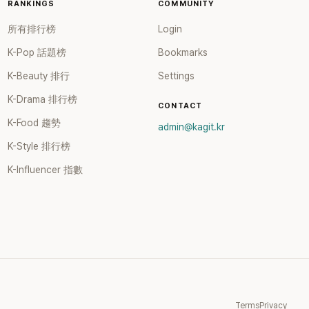
智惠就為
RANKINGS
COMMUNITY
了一場泳
所有排行榜
Login
站在一
勢，畫
K-Pop 話題榜
Bookmarks
為平息爭
K-Beauty 排行
Settings
往事再
聲與笑
K-Drama 排行榜
時「豁出
CONTACT
SBS
K-Food 趨勢
admin@kagit.kr
親自公開
K-Style 排行榜
」，再次
代表作
K-Influencer 指數
於
身分出
一時，由
張錫
。不過後來
至傳出
手等爭
團體解散
與歌唱實
Terms
Privacy