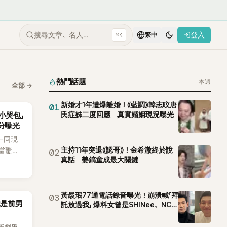
搜尋文章、名人…
登入
⌘K
繁中
熱門話題
本週
全部
→
新婚才1年遭爆離婚！《藍調》韓志旼唐
01
氏症姊二度回應 真實婚姻現況曝光
小哭包」
分曝光
一同現
主持11年突退《認哥》！金希澈終於說
當驚
02
真話 姜鎬童成最大關鍵
如今卻
好奇：
黃晸珉77通電話錄音曝光！崩潰喊「拜
03
竟是前男
託放過我」 爆料女曾是SHINee、NCT
站姐