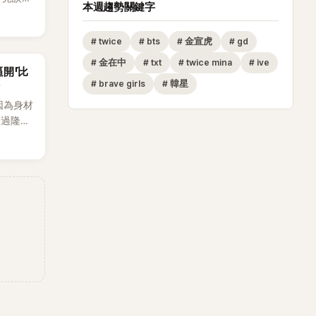
本週趨勢關鍵字
整5年沒
原因，
#
twice
#
bts
#
金宣虎
#
gd
白讓現
#
金在中
#
txt
#
twice mina
#
ive
開「比
#
brave girls
#
韓星
因為身材
動過隆乳
火線，召
這場記者
至今的
節目中親
題再度被
藝節目
請同時
群」
13位
的生活日
李智惠會
。聊到