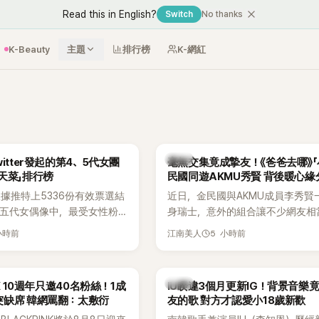
Read this in English?
Switch
No thanks
K-Beauty
主題
排行榜
K-網紅
韓星
itter發起的第4、5代女團
毫無交集竟成摯友！《爸爸去哪》「
天菜」排行榜
民國同遊AKMU秀賢 背後暖心緣
據推特上5336份有效票選結
近日，金民國與AKMU成員李秀賢
、五代女偶像中，最受女性粉
身瑞士，意外的組合讓不少網友相
其中，HATS2HEARTS成
訝。兩人過去幾乎沒有公開交集，
小時前
5 小時前
江南美人
三名，展現了她們在女性社群
一起踏上瑞士之旅，也讓粉絲紛紛
。
「他們到底是怎麼認識的？」
韓星
NK 10週年只邀40名粉絲！1成
IU睽違3個月更新IG！背景音樂
突缺席 韓網罵翻：太敷衍
友的歌 對方才認愛小18歲新歡