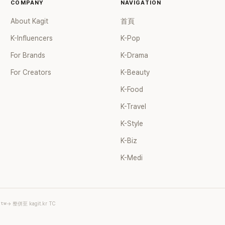
笑。 事實上，早在 2006 年，李
COMPANY
NAVIGATION
了證明自己沒有「隆乳」，真的召開
About Kagit
首頁
裝記者招待會。當時她穿著比基尼
排攝影機前，面對媒體擺出各種姿
K-Influencers
K-Pop
面至今仍被網友津津樂道。 這段
For Brands
K-Drama
議、直接公開腋下畫面自證清白的
度被提起，節目現場立刻充滿驚呼
For Creators
K-Beauty
聲，也再次讓人見識到她面對流言
去」的直率性格。其實她過去也曾在 
K-Food
節目《脫掉鞋子恢單4Men》 中，
K-Travel
那張當年引發話題的「腋下比基尼照
重提這段至今仍被粉絲視為黑歷史
K-Style
的事件。 回顧李智惠的演藝路，她
K-Biz
1998 年以混聲團體 S#arp 成員
道，該團在 2000 年代初期紅極
K-Medi
李智惠、徐智英兩位女成員，以及
炫、Chris Kim 兩位男成員組成
爆出長達四年的團內霸凌風波，甚
徐智英母親對李智惠言語辱罵、動
.tw
→ 整併至 kagit.kr TC
議，最終團體於 2002 年解散。 
後，李智惠轉型 solo，靠著綜藝