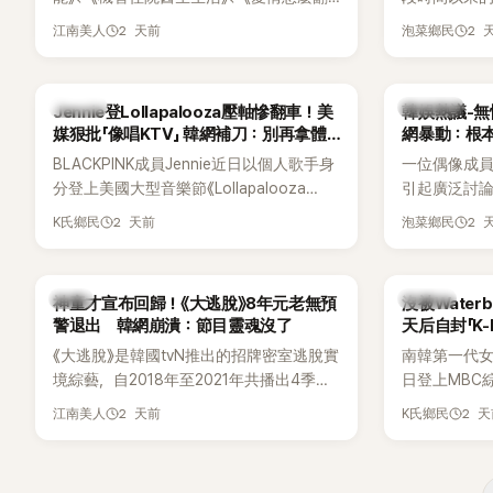
譯？》、《努力克服自卑的我們》等多部熱門
骨頭，怎麼
2 天前
2 
江南美人
泡菜鄉民
作品，躍升為韓劇新一代女神代表，不僅
音量？
演技備受肯定，精緻五官與清新空靈的氣
質也擄獲大批粉絲。近日，她因分享一組
K-POP
熱議討論
Jennie登Lollapalooza壓軸慘翻車！美
韓娛熱議-無
近況照意外掀起熱議，不是因為仙氣十足
媒狠批「像唱KTV」 韓網補刀：別再拿體
網暴動：根
的美貌，而是藏在纖細身材下的超狂背肌
力當藉口
BLACKPINK成員Jennie近日以個人歌手身
一位偶像成
與肩膀線條，反差感十足，讓不少網友看
分登上美國大型音樂節《Lollapalooza
引起廣泛討
傻直呼：「原來她身材這麼猛！」
Chicago》主舞台，不僅成為首位擔任該音
僅外型出眾
2 天前
2 
K氏鄉民
泡菜鄉民
樂節Headliner（壓軸主秀）的K-POP女
SOLO歌手，寫下全新紀錄。然而，演出結
束後卻掀起兩極評價，不僅現場歌唱實力
韓星
K-POP
神童才宣布回歸！《大逃脫》8年元老無預
沒被Wate
遭部分網友質疑，就連美國當地媒體也毫
警退出 韓網崩潰：節目靈魂沒了
天后自封「K
不留情給出負評，甚至形容整場演出「就像
《大逃脫》是韓國tvN推出的招牌密室逃脫實
南韓第一代女團
一場豪華KTV」。
境綜藝，自2018年至2021年共播出4季，
日登上MBC綜藝
由鄭鍾淵PD打造完整的「大逃脫宇宙
分享近況，
2 天前
2 
江南美人
K氏鄉民
（DTCU）」，憑藉燒腦劇情、電影級場景
Waterbo
與龐大世界觀，累積大批死忠粉絲，被譽
演出，更幽默
為韓國最具代表性的密室逃脫綜藝之一。
『Bada（海）