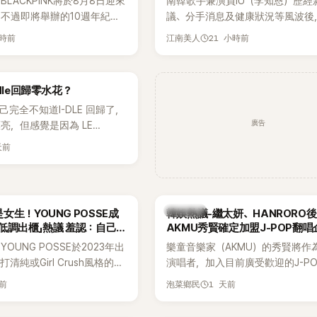
LACKPINK將於8月8日迎來
南韓歌手兼演員IU（李知恩）歷經
，不過即將舉辦的10週年紀念
議、分手消息及健康狀況等風波後
Greet活動，依舊無法看到四人合
睽違3個月更新社群平台，一口氣曬
小時前
21 小時前
江南美人
MyDaily》7日報導，當天將
張近況照，讓大批粉絲又驚又喜。
秀）、Rosé與Jennie出席，
比起照片本身，更引發熱議的是，
行程安排確定缺席，再度引發粉
用前男友張基河所屬樂團的歌曲作
dle回歸零水花？
音樂，意外掀起韓網討論。
自己完全不知道I-DLE 回歸了，
廣告
亮，但感覺是因為 LE
 和 aespa 佔據了市場。
天前
熱議討論
女生！YOUNG POSSE成
韓娛熱議-繼太妍、HANRORO
低調出櫃」熱議 羞認：自己
AKMU秀賢確定加盟J-POP翻唱
OUNG POSSE於2023年出
樂童音樂家（AKMU）的秀賢將作
清純或Girl Crush風格的女
演唱者，加入目前廣受歡迎的J-P
濃厚的Hip-Hop元素、自
企劃。繼太妍和Hanroro之後，秀
天前
1 天前
泡菜鄉民
員親自參與創作為特色，MV也
選為第三首翻唱歌曲的主唱，並於
頭、塗鴉、滑板等文化元素。
成錄音。