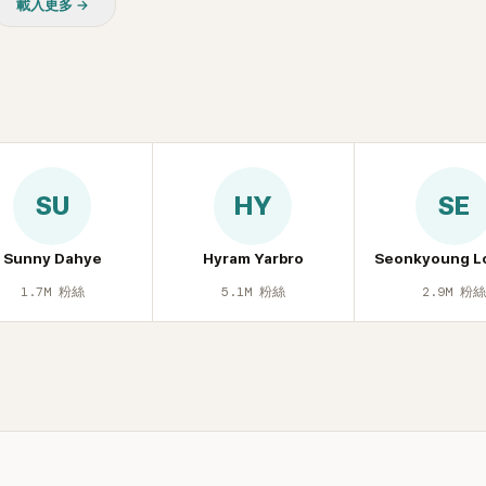
載入更多 →
皮毛。」一番話笑翻全場，也
最近的新聞，李瑞鎮突然直球發問
議。
是上新聞了？說妳去做整形？是人
手術嗎？」一貫犀利又不留情的問
場瞬間笑成一片。對此，李智惠也
躲，淡定接招，兩人鬥嘴默契十足。
接著一路延燒到過去的爭議。李瑞
補刀：「妳以前不是還在游泳池開
會？」直接點名她當年的風波。李
SU
HY
SE
忍不住笑說：「哥怎麼連這個都知道
鎮則回嘴：「那時候新聞鬧那麼大
才奇怪吧。」一來一往，氣氛反而
Sunny Dahye
Hyram Yarbro
Seonkyoung L
鬆。 談到當年情況，李智惠終於鬆
1.7M
粉絲
5.1M
粉絲
2.9M
粉
言，當時確實被質疑動過隆胸手術
憶：「拍了比基尼照片之後，就開
不是去隆乳了。」為了澄清誤會，
自站出來說清楚。 李智惠進一步
時隆胸手術幾乎只有「腋下切開」一
「所以我就想，既然一直說我有做
脆把腋下給大家看，證明我根本沒
一句話說完，全場瞬間炸鍋，來賓