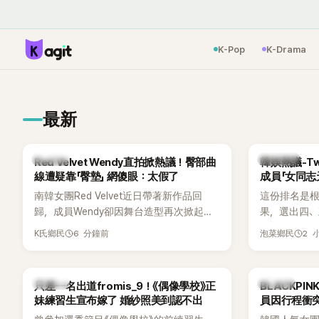
K-Pop
K-Drama
最新
K-POP
熱議討論
Red Velvet Wendy直拍掀熱議！臀部曲
韓娛熱議-Tw
線遭疑靠「臀墊」 網傻眼：太假了
成員「女同志
南韓女團Red Velvet近日帶著新作品回
這份排名是根
歸，成員Wendy卻因舞台造型再次掀起討
果，選出四
論。她日前才因暴瘦身形受到外界關注，
絲喜愛的成員。
6 分鐘前
2 
K氏鄉民
泡菜鄉民
又被質疑在舞台上使用臀墊，如今最新打
員包攬了前
歌舞台曝光後，再度因身形比例引發熱
中的高人氣
議。
K-POP
K-POP
只差一名出道fromis_9！《偶像學校》正
BLACKPI
妹練習生宣布嫁了 婚紗照美到認不出
員因行程衝