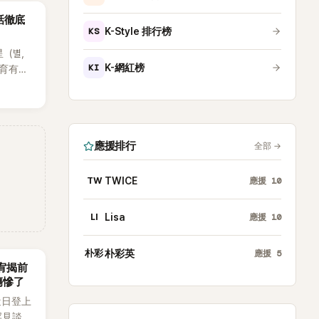
話徹底
KS
K-Style 排行榜
星（별，
KI
K-網紅榜
後育有兩
也是韓
星首度
因，竟是
她點頭
應援排行
全部
→
TW
TWICE
應援
10
LI
Lisa
應援
10
朴彩
朴彩英
應援
5
韶宥揭前
傷慘了
近日登上
罕見談及