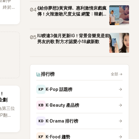
新劇爭
，終於
《給你夢想》黃寅燁、惠利激情床戲瘋
04
出20
傳！火辣激吻尺度太猛 網驚：韓劇太
敢拍
不過，
她竟選
為背景
IU睽違3個月更新IG！背景音樂竟是前
05
男友的歌 對方才認愛小18歲新歡
排行榜
全部
→
KP
K-Pop 話題榜
後！
企劃
KB
K-Beauty 產品榜
為第三位
OP翻唱
KD
K-Drama 排行榜
賢已獲
近期完
KF
K-Food 趨勢