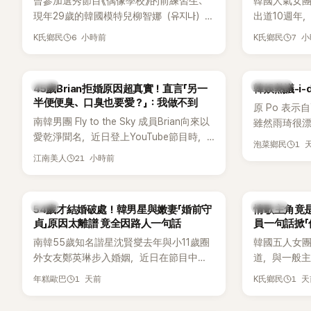
曾參加選秀節目《偶像學校》的前練習生、
韓國人氣女團B
現年29歲的韓國模特兒柳智娜（유지나），
出道10週年
近日無預警在社群平台公開一系列婚紗
Meet & 
6 小時前
7 
K氏鄉民
K氏鄉民
照，親自宣布即將步入婚姻，消息曝光後
體。根據韓媒《
讓不少曾追看節目的粉絲又驚又喜，紛紛
由Jisoo（智
送上祝福。
Lisa則因
韓星
熱議討論
45歲Brian拒婚原因超真實！直言「另一
韓娛熱議-i-
絲熱議。
半便便臭、口臭也要愛？」：我做不到
原 Po 表示
南韓男團 Fly to the Sky 成員Brian向來以
雖然雨琦很漂
愛乾淨聞名，近日登上YouTube節目時，
SSERAFIM
1 
泡菜鄉民
再度談到自己的婚姻觀，直言無法理解「連
21 小時前
江南美人
另一半的口臭、便便臭都要愛」這種說法，
更大方表明自己是不婚主義者，一番超直
白發言掀起熱議。
韓星
K-POP
54歲才結婚破處！韓男星與嫩妻「婚前守
情歌主角竟是
貞」原因太離譜 竟全因路人一句話
員一句話掀「
都不敢聽
南韓55歲知名諧星沈賢燮去年與小11歲圈
韓國五人女團Y
外女友鄭英琳步入婚姻，近日在節目中分
道，與一般主打
享與妻子的戀愛故事，笑稱兩人原本想享
團不同，她們以
1 天前
1 
年糕歐巴
K氏鄉民
受兩人世界，沒想到站在飯店門口時竟被
創Rap及成
路人認出，還一路替他們加油打氣，讓他
融入美式街