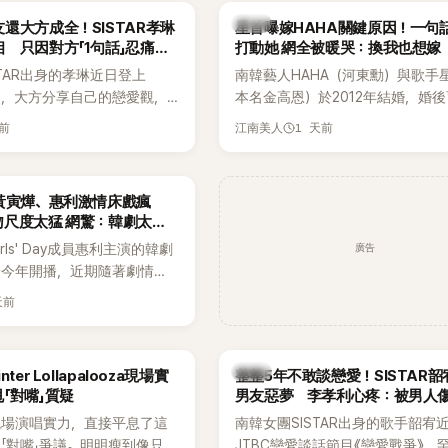
身四大經紀公司，仍憑藉鮮明
韓星
還大方成全！SISTAR孝琳
星首曝嫁HAHA關鍵原因！一句
，在海外尤其是歐美市場累積
 只因對方「1句話」忍痛放
打動她 網全被暖哭：換我也想嫁
逐漸成為第五代女團中極具辨
STAR出身的孝琳近日登上
南韓藝人HAHA（河東勳）與歌手
代代表之一。
e節目，大方分享自己的戀愛觀，
本名金高恩）於2012年結婚，婚
過去曾遭最好的朋友搶走男
子一女，一家五口生活幸福美滿，
天前
1 天前
江南美人
，當時選擇瀟灑放手，但如果
國演藝圈公認的模範夫妻。近日，
在再發生，「我絕對不會坐視
公開當年決定嫁給HAHA的關鍵原
發言掀起熱議。
一句讓她至今仍難忘的話，也成為
黃寅燁、惠利激情床戲瘋
步入婚姻的最大理由。
吻尺度太猛 網驚：韓劇太敢
廣告
rls' Day成員惠利主演的韓劇
於今年開播，近期隨著劇情進
女主角的感情線快速升溫。最
天前
集不僅上演火辣吻戲，更接連
段，讓相關片段在網路上瘋
眾熱烈討論。
韓星
ter Lollapalooza現場實
整整5年不敢談戀愛！SISTAR
「對嘴」質疑
男友惡夢 李孝利心疼：被男人
現場演唱實力，直接平息了這
南韓女團SISTAR出身的歌手韶宥
「對嘴」爭議。明明瘦到像只剩
JTBC戀愛談話節目《戀愛戰爭》，