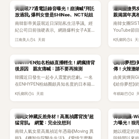
害羞到最後直接放棄進飯店，意外成了婚
雖然並非出
韓星
K-POP
黃晸珉77通電話錄音曝光！崩潰喊「拜託
遭閨蜜搶男友
前一直堅守「婚前守貞」的原因之一。
的音樂風格
放過我」 爆料女曾是SHINee、NCT站姐
親揭當年真相
不少人氣，
手
南韓影帝黃晸珉近日深陷私生活爭議，經
南韓女團SI
識度的新生
紀公司日前強硬表示，網路爆料女子A某涉
YouTub
嫌長期跟蹤黃晸珉，已正式採取法律行
更首度坦承
1 天前
1 
江南美人
K氏鄉民
動。不過，A並未停止發聲，持續透過社群
友。她表示
平台公開爆料，反駁經紀公司的說法，強
同樣的事情現
調兩人一直維持雙向聯繫，並非外界所稱
不管」，直率
K-POP
韓劇
ENHYPEN知名粉絲直播輕生！網瘋猜背
《給你夢想》
的單方面騷擾。如今，韓媒《Dispatch》再
後原因 親友痛喊：請不要再揣測
傳！火辣激
曝光雙方77通電話的錄音內容，而A也首
拍
韓國近日發生一起令人震驚的悲劇。一名
由黃寅燁與Gi
度承認自己過去曾是SHINee、NCT等偶像
在ENHYPEN粉絲圈頗具知名度的日本籍女
《給你夢想》
團體的「站姐」，事件持續延燒。
粉絲，日前在TikTok直播期間輕生，最終
入高潮，男
1 天前
2 
K氏鄉民
年糕歐巴
不幸身亡，消息曝光後震驚韓網，也讓不
新播出的第8
少粉絲湧入社群平台哀悼。事發後，死者
出現床戲橋
親友也陸續出面證實噩耗，並呼籲外界停
傳，引發觀
韓星
熱議討論
清純女神藏反差身材！高胤禎露背洩「超
韓娛熱議-Win
止揣測，盼逝者安息。
猛背肌」 網驚：完全沒想到
力曝光！狠甩
南韓人氣女星高胤禎近年憑藉《Moving 異
她以穩定的
能》、《機智住院醫生生活》、《愛情怎麼翻
段時間以來的