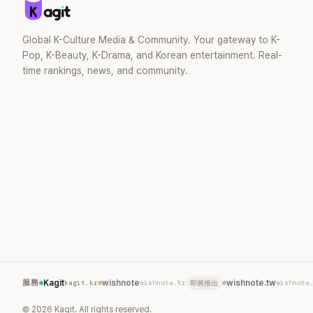
Global K-Culture Media & Community. Your gateway to K-
Pop, K-Beauty, K-Drama, and Korean entertainment. Real-
time rankings, news, and community.
服務
Kagit
kagit.kr
wishnote
wishnote.kr
wishnote.tw
wishnote
即將推出
©
2026
Kagit. All rights reserved.