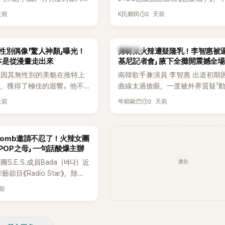
還能唱出這麼驚人的爆發力和
自己的感情生活，不僅坦言已經整
天前
2 天前
K氏鄉民
有談戀愛，更首度透露空窗至今的
全與上一段戀情有關，一番真心告
場來賓都相當震驚。
K-POP
性別偶像「驚人神顏」曝光！
身材太火辣遭疑隆乳！李智惠被逼
本是從漫畫走出來
基尼記者會」 腋下全攤開震撼全場
員因其無性別的美貌在推特上
南韓歌手兼演員 李智惠 出道初期
論，獲得了極佳的迴響。他不
曲線太過搶眼，一度被外界質疑「
，舞技也備受讚譽。
手術」，最後甚至被公司安排親上
天前
2 天前
年糕歐巴
開前所未見的「泳裝記者會」澄清。
會後來還被韓國演藝圈點名為流傳
「三大記者會」之一。近日她在綜藝
rbomb邀請不忍了！火辣女團
口回憶這段「隆乳疑雲黑歷史」，話
-POP之母」 一句話酸爆主辦
翻出來熱議。 2日播出的 SBS 綜
廣告
S.E.S.成員Bada（바다）近
《我的經紀人太難搞－秘書鎮》，邀
節目《Radio Star》，除了
兼顧工作與育兒的演藝圈代表「媽媽
還罕見公開向夏季音樂節
——李智惠、李賢怡、李恩亨，以第
天前
mb喊話，笑稱自己至今從未受邀
「My Star」身分登場，分享最真實
表示：「我名字就叫
常。 節目一開始，李瑞鎮 率先與
』，Waterbomb卻沒找我，這
合，兩人邊搭車邊聊天，氣氛輕鬆