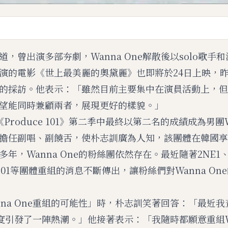
M
，曾出演多部夯劇，Wanna One解散後以solo歌手
u
t
演的電影《世上最美麗的奧黛麗》也即將於24日上映，昨(
e
的採訪。他表示：「雖然目前主要集中在演員活動上，但
望能同時兼顧兩者，展現更好的樣貌。」
《Produce 101》第二季中最終以第二名的成績成為男團Wa
擔任副唱、副饒舌，使朴志訓廣為人知，該團體在韓國享
年，Wanna One的粉絲團依然存在。最近隨著2NE1、G
SS501等團體重組的消息不斷傳出，讓粉絲們對Wanna O
nna One重組的可能性」時，朴志訓笑著回答：「最近
e一度引發了一陣熱潮。」他接著表示：「我隨時都願意重組Wa