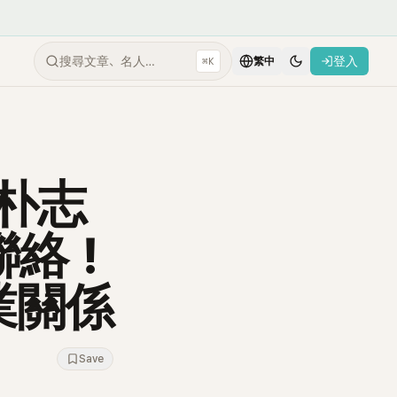
搜尋文章、名人…
登入
⌘K
繁中
！朴志
聯絡！
業關係
Save