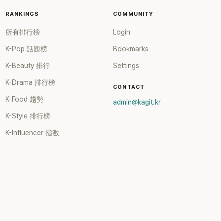
論。該謠言已經被
RANKINGS
COMMUNITY
它純粹是由反粉絲
個毫無根據的謠言
所有排行榜
Login
開始流傳了，但最
令人感到匪夷所
K-Pop 話題榜
Bookmarks
懷疑刻意選在朴志
K-Beauty 排行
Settings
天發布，是為了想
業生涯。
K-Drama 排行榜
CONTACT
K-Food 趨勢
admin@kagit.kr
K-Style 排行榜
K-Influencer 指數