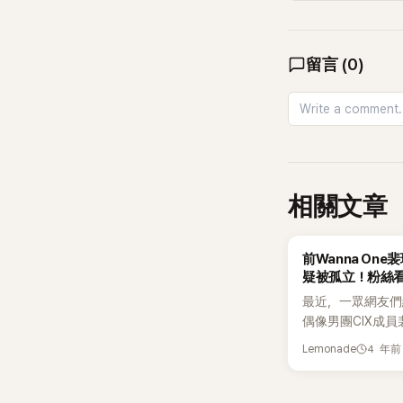
留言
(
0
)
相關文章
K-POP
前Wanna On
疑被孤立！粉絲
碎！
最近，一眾網友們
偶像男團CIX成
團隊內被孤立，事
4 年前
Lemonade
關注。此事全出自
流傳的影片，特別
們看完影片都表示