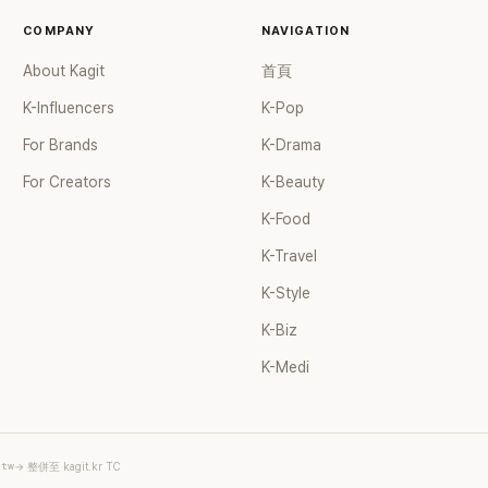
 &nbsp;「裴
演技上來看電影《馬粥街殘酷
傳聞發表評
COMPANY
NAVIGATION
的嗎？」、「這
史》的權相佑，從動作上來看電
揭穿並透露
事！」、「珍映
影《大叔》的元斌。” 他說："比
製造的，這
About Kagit
首頁
吧！」等，反應
起表現出'我生氣了'的感情，更
從兩年前就
 據悉，海外粉絲
K-Influencers
希望人物中的感情能像光環一
K-Pop
近又被提起
演唱會的演
樣。集中展現了內心的樣子，
思。網友們
For Brands
K-Drama
不斷，甚至
因此以無表情的動作方式構建
訓回歸前幾
，令其他粉
了冷靜的角色。“另外，朴志訓
破壞他的職
For Creators
K-Beauty
。 裴珍映今
還表示：“為了表現矮小的主人
K-Food
017年出演選
公這個角色，特意彎下身子
 101》第二季，
等，對體型進行了研究，還進
K-Travel
11人男子組
行了減重等，在外形方面也下
K-Style
的其中一員，直
了很大功夫。他還表示說："在
nna One的
開始拍攝之前，經常去動作學
K-Biz
。3個月後，
校做運動，自然而然地減掉體
K-Medi
專輯，到了
重，身材逐漸變好。 肌肉和肉
以男團CIX重
都減掉了"，"拍攝結束後總共減
當中心、主
了5公斤左右"，談到了之前的
前仍在積極活動
努力。
sp; CIX是韓
.tw
→ 整併至 kagit.kr TC