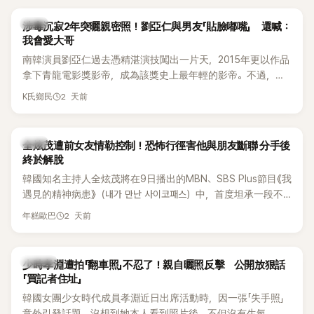
韓星
涉毒沉寂2年突曬親密照！劉亞仁與男友「貼臉嘟嘴」 還喊：
我會愛大哥
南韓演員劉亞仁過去憑精湛演技闖出一片天，2015年更以作品
拿下青龍電影獎影帝，成為該獎史上最年輕的影帝。不過，他
2023年爆出涉毒風波後，演藝事業受到重創，後續又牽扯與男
2 天前
K氏鄉民
性友人崔河那之間的相關爭議，近年幾乎淡出演藝圈，鮮少公
開露面。
韓星
全炫茂遭前女友情勒控制！恐怖行徑害他與朋友斷聯 分手後
終於解脫
韓國知名主持人全炫茂將在9日播出的MBN、SBS Plus節目《我
遇見的精神病患》（내가 만난 사이코패스）中，首度坦承一段不
堪回首的戀愛經歷，自爆曾遭前女友過度控制，不僅走到哪都
2 天前
年糕歐巴
得開視訊報備，最後甚至因此和朋友失去聯絡，分手後朋友的
一句「歡迎回來」，更讓他至今印象深刻。
K-POP
少時孝淵遭拍「翻車照」不忍了！親自曬照反擊 公開放狠話
「買記者住址」
韓國女團少女時代成員孝淵近日出席活動時，因一張「失手照」
意外引發話題。沒想到她本人看到照片後，不但沒有生氣，反