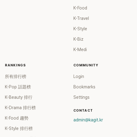
K-Food
K-Travel
K-Style
K-Biz
K-Medi
RANKINGS
COMMUNITY
所有排行榜
Login
K-Pop 話題榜
Bookmarks
K-Beauty 排行
Settings
K-Drama 排行榜
CONTACT
K-Food 趨勢
admin@kagit.kr
K-Style 排行榜