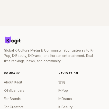
Global K-Culture Media & Community. Your gateway to K-
Pop, K-Beauty, K-Drama, and Korean entertainment. Real-
time rankings, news, and community.
COMPANY
NAVIGATION
About Kagit
首頁
K-Influencers
K-Pop
For Brands
K-Drama
For Creators
K-Beauty