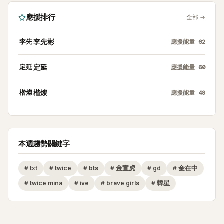
應援排行
全部
→
李先
李先彬
應援能量
62
定延
定延
應援能量
60
楷燦
楷燦
應援能量
48
本週趨勢關鍵字
#
txt
#
twice
#
bts
#
金宣虎
#
gd
#
金在中
#
twice mina
#
ive
#
brave girls
#
韓星