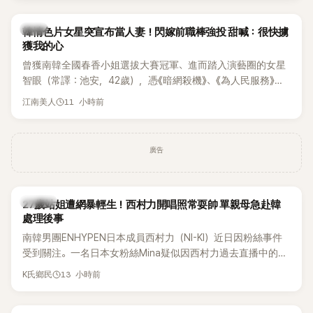
韓星
韓情色片女星突宣布當人妻！閃嫁前職棒強投 甜喊：很快擄
獲我的心
曾獲南韓全國春香小姐選拔大賽冠軍、進而踏入演藝圈的女星
智眼（常譯：池安，42歲），憑《暗網殺機》、《為人民服務》等
作品受到關注。近日她突拋喜訊，透過個人社群宣布將與前職
11 小時前
江南美人
業棒球選手嚴正旭結婚，更大方曬出婚紗照及準老公帥氣身
影，正式迎接人生新階段。
廣告
K-POP
27歲站姐遭網暴輕生！西村力開唱照常耍帥 單親母急赴韓
處理後事
南韓男團ENHYPEN日本成員西村力（NI-KI）近日因粉絲事件
受到關注。一名日本女粉絲Mina疑似因西村力過去直播中的言
論遭外界解讀，進而捲入網路爭議，承受大量負面留言。日前
13 小時前
K氏鄉民
傳出她在韓國不幸離世，消息曝光後引發粉絲圈震撼。