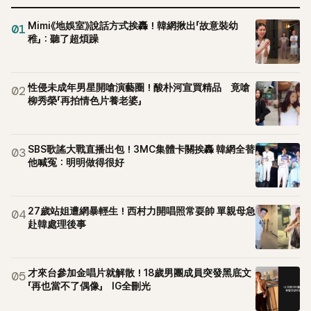
Mimi《地娛室》說話方式挨轟！韓網揪出「故意裝幼
01
稚」：聽了超煩躁
性侵未成年男星開嗆演藝圈！酸朴河宣買精品 竟嗆
02
柳秀榮「再拍情色片養老婆」
SBS歌謠大戰直播出包！3MC集體卡關挨轟 韓網全替
03
他喊冤：明明做得很好
27歲站姐遭網暴輕生！西村力開唱照常耍帥 單親母急
04
赴韓處理後事
才來台參加金唱片就解散！18歲男團成員突發黑底文
05
「再也當不了偶像」 IG全刪光