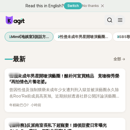
Read this in English?
Switch
No thanks
1
2
3
Mimi《地娛室》說話方…
性侵未成年男星開嗆演藝圈…
SBS
最新
全部
→
韓星
性侵未成年男星開嗆演藝圈！酸朴河宣買精品 竟嗆柳秀榮
「再拍情色片養老婆」
曾因性侵及強制猥褻未成年少女遭判刑入獄並被演藝圈永久除
名Roo'Ra前成員高英旭，近期頻頻透過社群公開評論演藝圈人
士，接連點名多位藝人引發爭議。這次他將矛頭指向演員柳秀
7 小時前
年糕歐巴
榮與朴河宣夫妻，甚至再扯出昔日Roo'Ra成員金智賢。
韓星
《金特務》反派南室長私下超寵妻！婚後甜蜜日常曝光