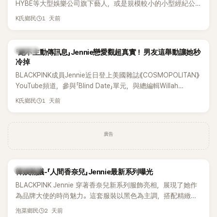
HYBE等大型娛樂公司旗下藝人，或是規模較小的小型經紀公
司，偶爾都會引發粉絲對票價過高的抱怨，甚至直呼「太不合
1 天前
K氏鄉民
理」。沒想到近日卻有韓國男團反其道而行，直接祭出超佛心票
價，意外在海外掀起話題。
K-POP
「絕不主動傳訊息」Jennie戀愛觀超真實！ 男友這舉動讓她秒
冷掉
BLACKPINK成員Jennie近日登上美國雜誌《COSMOPOLITAN》
YouTube頻道，參與「Blind Date」單元，與總編輯Willah
Bennett大聊感情話題，從挑選約會對象、聯絡方式，到第一次
1 天前
K氏鄉民
約會可能瞬間扣分的行為，全都大方分享，直率又帶點幽默的
戀愛觀引發討論。
廣告
熱議討論
韓娛熱議-「人間香奈兒」Jennie最新系列曝光
BLACKPINK Jennie 穿著香奈兒新系列服飾亮相，展現了她作
為品牌大使的時尚魅力。這套服裝以黑色為主調，搭配精緻的
細節，完美襯托出 Jennie 的優雅氣質。
2 天前
泡菜鄉民