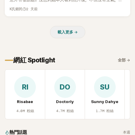
而親自把照片放上IG限時動態開玩笑，甚至幽默喊話要「買記者
2 天前
K氏鄉民
的住址」，讓網友全笑翻。
載入更多 →
網紅 Spotlight
全部
→
RI
DO
SU
Risabae
Doctorly
Sunny Dahye
H
4.0M
粉絲
4.7M
粉絲
1.7M
粉絲
熱門話題
本週