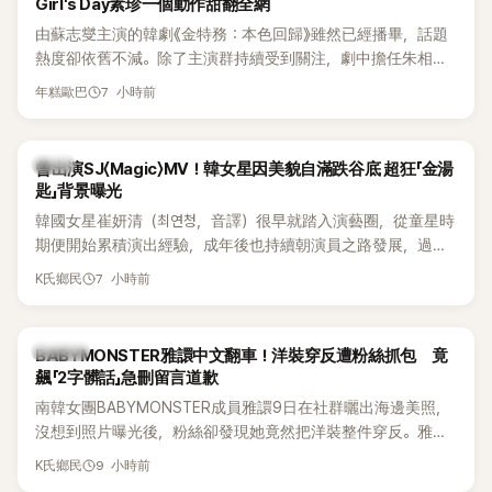
Girl's Day素珍一個動作甜翻全網
由蘇志燮主演的韓劇《金特務：本色回歸》雖然已經播畢，話題
熱度卻依舊不減。除了主演群持續受到關注，劇中擔任朱相昱
「左右手」的冷血反派「南室長」，也憑著狠辣手段與強烈壓迫感成
7 小時前
年糕歐巴
功搶走不少目光。沒想到，飾演這個狠角色的李東河，戲外竟
是Girl's Day成員素珍的老公，還是個十足的「寵妻魔人」，夫妻
倆婚後甜蜜日常近日曝光，超閃互動讓觀眾直呼太甜。
韓星
曾出演SJ〈Magic〉MV！韓女星因美貌自滿跌谷底 超狂「金湯
匙」背景曝光
韓國女星崔妍清（최연청，音譯）很早就踏入演藝圈，從童星時
期便開始累積演出經驗，成年後也持續朝演員之路發展，過去
更曾出演Super Junior歌曲〈Magic〉MV。近日她登上JTBC綜藝
7 小時前
K氏鄉民
節目《認識的哥哥》，除了分享演藝生涯曾經歷的低潮，驚人家
世背景也意外曝光，成為節目一大話題。
K-POP
BABYMONSTER雅譞中文翻車！洋裝穿反遭粉絲抓包 竟
飆「2字髒話」急刪留言道歉
南韓女團BABYMONSTER成員雅譞9日在社群曬出海邊美照，
沒想到照片曝光後，粉絲卻發現她竟然把洋裝整件穿反。雅譞
看到提醒後，立刻用中文回應，沒想到一句話卻因用詞太過粗
9 小時前
K氏鄉民
俗，引發不少懂中文的粉絲討論。