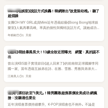
驚人實力。
熱議討論
Mimi《地娛室》說話方式挨轟！韓網揪出「故意裝幼稚」：聽了
超煩躁
女團OH MY GIRL成員Mimi近年憑藉綜藝《Biong Biong地球娛
樂室》人氣再攀高峰，率真的個性與獨特說話方式，讓她成功塑
造鮮明形象。不過近日，韓國知名論壇卻出現一篇以「我真的超
1 天前
年糕歐巴
討厭Mimi在《Biong Biong地球娛樂室》的發音」為題的文章，引
發大批網友熱烈討論。
韓星
《超回》萌娃暴風長大！13歲全妝近照曝光 網驚：真的認不
出
曾出演KBS親子實境節目《超人回來了》的前南韓足球國腳李同
國一家，當年憑藉五姊弟在詩、在雅、雪雅、秀雅與弟弟大發
（雪秀大）的可愛互動圈粉無數。隨著孩子們陸續長大，近況
1 天前
江南美人
也持續受到關注。日前，大女兒李在詩才因成熟外貌掀起熱
議，就連一同出演節目的李鍾赫兒子李俊秀都忍不住留言讚
嘆。
K-POP
巡演門票狂砍至「1美元」！韓男團靠超佛票價攻美成功 網瘋
搶：沒聽過也要去
近年演唱會票價持續攀升，K-POP演唱會也不例外。不論是