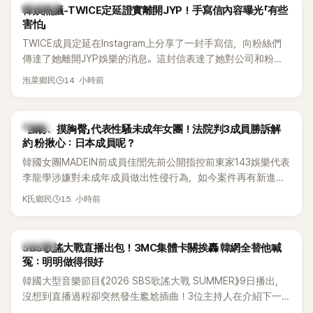
熱議討論
韓娛熱議-TWICE定延證實離開JYP！手寫信內容曝光「有些
害怕」
TWICE成員定延在Instagram上分享了一封手寫信，向粉絲們
傳達了她離開JYP娛樂的消息。這封信表達了她對公司和粉絲
的感謝，並展望了未來的發展。
14 小時前
泡菜鄉民
K-POP
「強吻、摸胸臀」代表性騷未成年女團！法院判3成員勝訴解
約 粉揪心：日本成員呢？
韓國女團MADEIN前成員佳誾先前公開指控前東家143娛樂代表
李龍學涉嫌對未成年成員做出性侵行為，如今案件再有新進
展！法院日前判決另外2名MADEIN成員勝訴，認定她們與143
15 小時前
K氏鄉民
娛樂簽訂的專屬合約無效，不過公司已提出上訴，目前案件仍
在審理中。
K-POP
SBS歌謠大戰直播出包！3MC集體卡關挨轟 韓網全替他喊
冤：明明做得很好
韓國大型音樂節目《2026 SBS歌謠大戰 SUMMER》9日播出，
沒想到直播過程卻突然發生尷尬插曲！3位主持人在介紹下一
組表演者時突然集體卡關，現場一度陷入停頓，就連製作人員