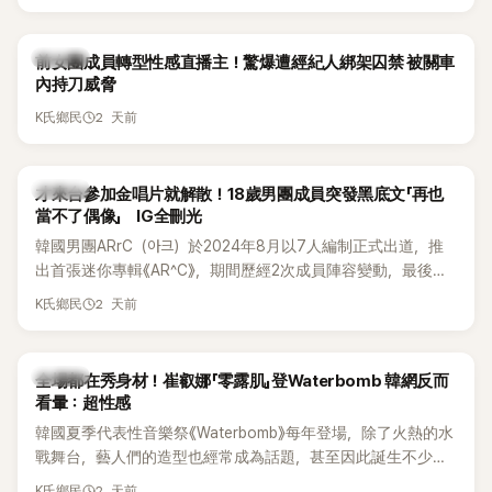
K-POP
前女團成員轉型性感直播主！驚爆遭經紀人綁架囚禁 被關車
內持刀威脅
2 天前
K氏鄉民
K-POP
才來台參加金唱片就解散！18歲男團成員突發黑底文「再也
當不了偶像」 IG全刪光
韓國男團ARrC（아크）於2024年8月以7人編制正式出道，推
出首張迷你專輯《AR^C》，期間歷經2次成員陣容變動，最後一
張作品則是2025年11月推出的〈Skiid〉。沒想到出道不到2年，
2 天前
K氏鄉民
所屬公司MYSTIC STORY便在2026年6月23日宣布結束ARrC
的團體活動，7名成員未來將各自發展，消息一出也讓粉絲相
當錯愕。
K-POP
全場都在秀身材！崔叡娜「零露肌」登Waterbomb 韓網反而
看暈：超性感
韓國夏季代表性音樂祭《Waterbomb》每年登場，除了火熱的水
戰舞台，藝人們的造型也經常成為話題，甚至因此誕生不少
「Waterbomb女神」、「Waterbomb男神」。過去包括泫雅、宣
2 天前
K氏鄉民