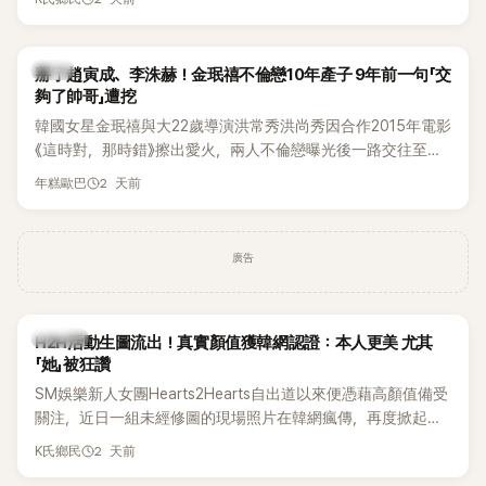
美、請夏、BLACKPINK成員及權恩妃等人，都曾憑藉性感舞台
掀起熱烈討論。
韓星
掰了趙寅成、李洙赫！金珉禧不倫戀10年產子 9年前一句「交
夠了帥哥」遭挖
韓國女星金珉禧與大22歲導演洪常秀洪尚秀因合作2015年電影
《這時對，那時錯》擦出愛火，兩人不倫戀曝光後一路交往至
今，戀情已持續近10年，並於去年迎來兩人的兒子。金珉禧也
2 天前
年糕歐巴
將透過洪常秀執導的新片《無處安放我的眼睛》（暫譯，
Nowhere To Lay My Eyes）正式回歸大銀幕，這也是她產後
首度以演員身分復出。不過，新片尚未上映，她9年前電影中的
廣告
一句台詞卻突然被韓網翻出，意外再度掀起熱議。
K-POP
H2H活動生圖流出！真實顏值獲韓網認證：本人更美 尤其
「她」被狂讚
SM娛樂新人女團Hearts2Hearts自出道以來便憑藉高顏值備受
關注，近日一組未經修圖的現場照片在韓網瘋傳，再度掀起熱
烈討論，不少看過本人的網友更直呼：「真人比照片還漂亮！」
2 天前
K氏鄉民