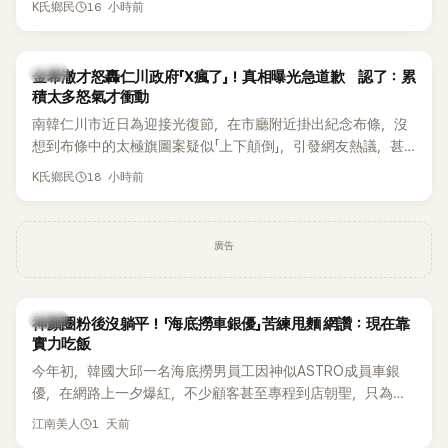
16 小時前
K氏鄉民
都緊急衝上舞台確認流程表，整段畫面毫無遮掩地被直播播
出，隨即掀起網友熱議。
韓星
金希澈才怒轟仁川政府「X瘋了」！真相曝光急道歉 認了：累
積太多怒氣才衝動
南韓仁川市近日為迎接光復節，在市廳附近掛出紀念布條，沒
想到布條中的太極旗圖案疑似「上下顛倒」，引發網友熱議，甚
至連Super Junior成員金希澈都忍不住留言痛批。仁川市最後
18 小時前
K氏鄉民
在掛出僅2天後，決定自行將布條撤下，並出面說明設計原因。
事件真相曝光後，金希澈也僅隔一天便公開道歉。
廣告
生活
神顏圈粉後沒躺平！「海底撈車銀優」苦練甩麵 網讚：現在靠
實力吃飯
今年初，韓國大邱一名海底撈男員工因神似ASTRO成員車銀
優，在網路上一夕爆紅，不少顧客甚至專程到店朝聖，只為一
睹他的真面目。如今事隔數月，他的最新近況再度引發熱議，
1 天前
江南美人
這次討論焦點不再只是高顏值，而是他苦練甩麵技術後展現的