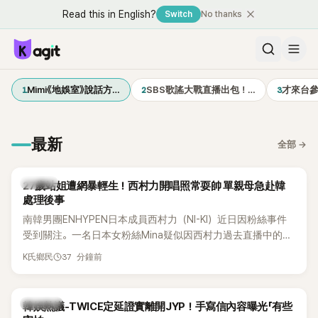
Read this in English?
Switch
No thanks
1
2
3
Mimi《地娛室》說話方…
SBS歌謠大戰直播出包！…
才來台
最新
全部
→
K-POP
27歲站姐遭網暴輕生！西村力開唱照常耍帥 單親母急赴韓
處理後事
南韓男團ENHYPEN日本成員西村力（NI-KI）近日因粉絲事件
受到關注。一名日本女粉絲Mina疑似因西村力過去直播中的言
論遭外界解讀，進而捲入網路爭議，承受大量負面留言。日前
37 分鐘前
K氏鄉民
傳出她在韓國不幸離世，消息曝光後引發粉絲圈震撼。
熱議討論
韓娛熱議-TWICE定延證實離開JYP！手寫信內容曝光「有些