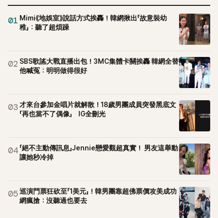
Mimi《地娛室》說話方式挨轟！韓網揪出「故意裝幼
01
稚」：聽了超煩躁
SBS歌謠大戰直播出包！3MC集體卡關挨轟 韓網全替
02
他喊冤：明明做得很好
才來台參加金唱片就解散！18歲男團成員突發黑底文
03
「再也當不了偶像」 IG全刪光
「絕不主動傳訊息」Jennie戀愛觀超真實！ 男友這舉動
04
讓她秒冷掉
巡演門票狂砍至「1美元」！韓男團靠超佛票價攻美成功
05
網瘋搶：沒聽過也要去