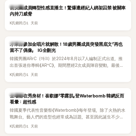
K-POP
前女團成員轉型性感直播主！驚爆遭經紀人綁架囚禁 被關車
內持刀威脅
1 天前
K氏鄉民
K-POP
才來台參加金唱片就解散！18歲男團成員突發黑底文「再也
當不了偶像」 IG全刪光
韓國男團ARrC（아크）於2024年8月以7人編制正式出道，推
出首張迷你專輯《AR^C》，期間歷經2次成員陣容變動，最後一
張作品則是2025年11月推出的〈Skiid〉。沒想到出道不到2年，
1 天前
K氏鄉民
所屬公司MYSTIC STORY便在2026年6月23日宣布結束ARrC
的團體活動，7名成員未來將各自發展，消息一出也讓粉絲相
當錯愕。
K-POP
全場都在秀身材！崔叡娜「零露肌」登Waterbomb 韓網反而
看暈：超性感
韓國夏季代表性音樂祭《Waterbomb》每年登場，除了火熱的水
戰舞台，藝人們的造型也經常成為話題，甚至因此誕生不少
「Waterbomb女神」、「Waterbomb男神」。過去包括泫雅、宣
1 天前
K氏鄉民
美、請夏、BLACKPINK成員及權恩妃等人，都曾憑藉性感舞台