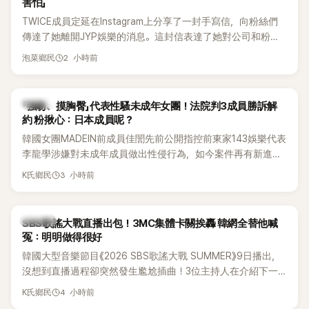
害怕」
TWICE成員定延在Instagram上分享了一封手寫信，向粉絲們
傳達了她離開JYP娛樂的消息。這封信表達了她對公司和粉絲
的感謝，並展望了未來的發展。
2 小時前
泡菜鄉民
K-POP
「強吻、摸胸臀」代表性騷未成年女團！法院判3成員勝訴解
約 粉揪心：日本成員呢？
韓國女團MADEIN前成員佳誾先前公開指控前東家143娛樂代表
李龍學涉嫌對未成年成員做出性侵行為，如今案件再有新進
展！法院日前判決另外2名MADEIN成員勝訴，認定她們與143
3 小時前
K氏鄉民
娛樂簽訂的專屬合約無效，不過公司已提出上訴，目前案件仍
在審理中。
K-POP
SBS歌謠大戰直播出包！3MC集體卡關挨轟 韓網全替他喊
冤：明明做得很好
韓國大型音樂節目《2026 SBS歌謠大戰 SUMMER》9日播出，
沒想到直播過程卻突然發生尷尬插曲！3位主持人在介紹下一
組表演者時突然集體卡關，現場一度陷入停頓，就連製作人員
4 小時前
K氏鄉民
都緊急衝上舞台確認流程表，整段畫面毫無遮掩地被直播播