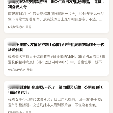
韓星
涉毒沉寂2年突曬親密照！劉亞仁與男友「貼臉嘟嘴」 還喊：
我會愛大哥
南韓演員劉亞仁過去憑精湛演技闖出一片天，2015年更以作品
拿下青龍電影獎影帝，成為該獎史上最年輕的影帝。不過，他
2023年爆出涉毒風波後，演藝事業受到重創，後續又牽扯與男
2 天前
K氏鄉民
性友人崔河那之間的相關爭議，近年幾乎淡出演藝圈，鮮少公
開露面。
韓星
全炫茂遭前女友情勒控制！恐怖行徑害他與朋友斷聯 分手後
終於解脫
韓國知名主持人全炫茂將在9日播出的MBN、SBS Plus節目《我
遇見的精神病患》（내가 만난 사이코패스）中，首度坦承一段不
堪回首的戀愛經歷，自爆曾遭前女友過度控制，不僅走到哪都
2 天前
年糕歐巴
得開視訊報備，最後甚至因此和朋友失去聯絡，分手後朋友的
一句「歡迎回來」，更讓他至今印象深刻。
K-POP
少時孝淵遭拍「翻車照」不忍了！親自曬照反擊 公開放狠話
「買記者住址」
韓國女團少女時代成員孝淵近日出席活動時，因一張「失手照」
意外引發話題。沒想到她本人看到照片後，不但沒有生氣，反
而親自把照片放上IG限時動態開玩笑，甚至幽默喊話要「買記者
2 天前
K氏鄉民