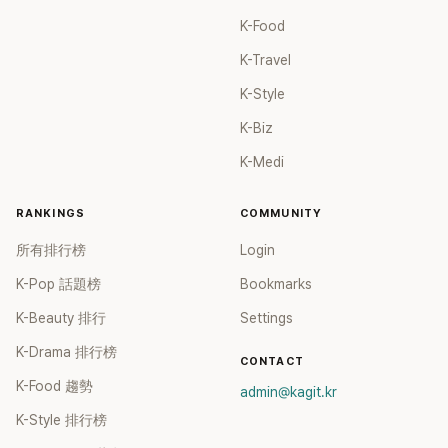
K-Food
K-Travel
K-Style
K-Biz
K-Medi
RANKINGS
COMMUNITY
所有排行榜
Login
K-Pop 話題榜
Bookmarks
K-Beauty 排行
Settings
K-Drama 排行榜
CONTACT
K-Food 趨勢
admin@kagit.kr
K-Style 排行榜