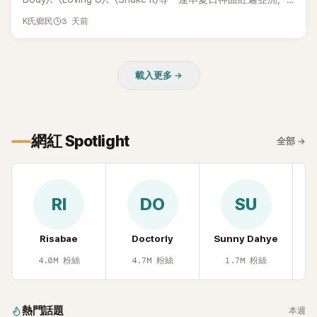
獲封「夏日女王」。不過，團體在出道滿7年後宣布解散，成員各
3 天前
K氏鄉民
自投入個人演藝事業。向來以性感火辣形象和強大舞台氣場著
稱的孝琳，近日在社群分享與「排球女王」金軟景聚餐的日常，
不僅展現兩人多年不變的好交情，她幾乎素顏入鏡的真實模
載入更多 →
樣，也意外掀起網友熱議。
網紅 Spotlight
全部
→
RI
DO
SU
Risabae
Doctorly
Sunny Dahye
H
4.0M
粉絲
4.7M
粉絲
1.7M
粉絲
熱門話題
本週