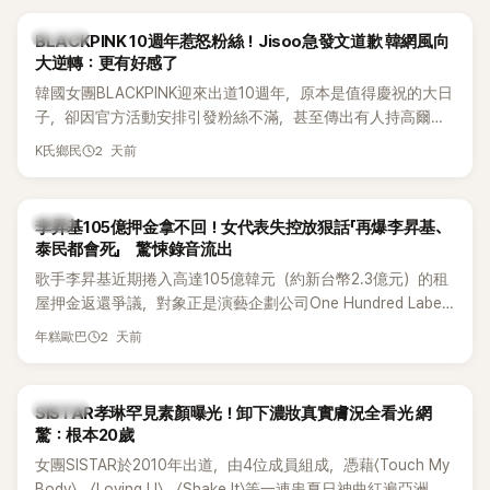
度編舞大賞」卻由Lachica拿走，讓她至今仍感到相當不平。
K-POP
BLACKPINK 10週年惹怒粉絲！Jisoo急發文道歉 韓網風向
大逆轉：更有好感了
韓國女團BLACKPINK迎來出道10週年，原本是值得慶祝的大日
子，卻因官方活動安排引發粉絲不滿，甚至傳出有人持高爾夫
球桿到YG娛樂大樓鬧事。Jisoo今（8日）也親自發文向BLINK
2 天前
K氏鄉民
道歉，坦言這次紀念日「好像是充滿歉意的一天」。
韓星
李昇基105億押金拿不回！女代表失控放狠話「再爆李昇基、
泰民都會死」 驚悚錄音流出
歌手李昇基近期捲入高達105億韓元（約新台幣2.3億元）的租
屋押金返還爭議，對象正是演藝企劃公司One Hundred Label
代表車佳媛(차가원)。如今事件再掀風波，YouTuber李鎮浩公開
2 天前
年糕歐巴
一段與車佳媛過去的通話錄音，當中出現「李昇基身邊的人會全
部死掉」等激烈言論，引發外界譁然。
K-POP
SISTAR孝琳罕見素顏曝光！卸下濃妝真實膚況全看光 網
驚：根本20歲
女團SISTAR於2010年出道，由4位成員組成，憑藉〈Touch My
Body〉、〈Loving U〉、〈Shake It〉等一連串夏日神曲紅遍亞洲，