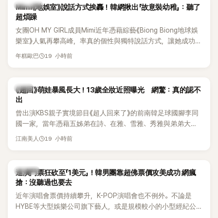
熱議討論
Mimi《地娛室》說話方式挨轟！韓網揪出「故意裝幼稚」：聽了
超煩躁
女團OH MY GIRL成員Mimi近年憑藉綜藝《Biong Biong地球娛
樂室》人氣再攀高峰，率真的個性與獨特說話方式，讓她成功塑
造鮮明形象。不過近日，韓國知名論壇卻出現一篇以「我真的超
19 小時前
年糕歐巴
討厭Mimi在《Biong Biong地球娛樂室》的發音」為題的文章，引
發大批網友熱烈討論。
韓星
《超回》萌娃暴風長大！13歲全妝近照曝光 網驚：真的認不
出
曾出演KBS親子實境節目《超人回來了》的前南韓足球國腳李同
國一家，當年憑藉五姊弟在詩、在雅、雪雅、秀雅與弟弟大發
（雪秀大）的可愛互動圈粉無數。隨著孩子們陸續長大，近況
19 小時前
江南美人
也持續受到關注。日前，大女兒李在詩才因成熟外貌掀起熱
議，就連一同出演節目的李鍾赫兒子李俊秀都忍不住留言讚
嘆。
K-POP
巡演門票狂砍至「1美元」！韓男團靠超佛票價攻美成功 網瘋
搶：沒聽過也要去
近年演唱會票價持續攀升，K-POP演唱會也不例外。不論是
HYBE等大型娛樂公司旗下藝人，或是規模較小的小型經紀公
司，偶爾都會引發粉絲對票價過高的抱怨，甚至直呼「太不合