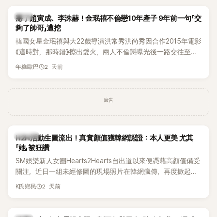
掀起熱烈討論。
韓星
掰了趙寅成、李洙赫！金珉禧不倫戀10年產子 9年前一句「交
夠了帥哥」遭挖
韓國女星金珉禧與大22歲導演洪常秀洪尚秀因合作2015年電影
《這時對，那時錯》擦出愛火，兩人不倫戀曝光後一路交往至
今，戀情已持續近10年，並於去年迎來兩人的兒子。金珉禧也
2 天前
年糕歐巴
將透過洪常秀執導的新片《無處安放我的眼睛》（暫譯，
Nowhere To Lay My Eyes）正式回歸大銀幕，這也是她產後
首度以演員身分復出。不過，新片尚未上映，她9年前電影中的
廣告
一句台詞卻突然被韓網翻出，意外再度掀起熱議。
K-POP
H2H活動生圖流出！真實顏值獲韓網認證：本人更美 尤其
「她」被狂讚
SM娛樂新人女團Hearts2Hearts自出道以來便憑藉高顏值備受
關注，近日一組未經修圖的現場照片在韓網瘋傳，再度掀起熱
烈討論，不少看過本人的網友更直呼：「真人比照片還漂亮！」
2 天前
K氏鄉民