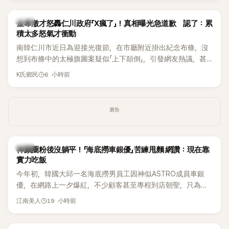
出，隨即掀起網友熱議。
韓星
金希澈才怒轟仁川政府「X瘋了」！真相曝光急道歉 認了：累
積太多怒氣才衝動
南韓仁川市近日為迎接光復節，在市廳附近掛出紀念布條，沒
想到布條中的太極旗圖案疑似「上下顛倒」，引發網友熱議，甚
至連Super Junior成員金希澈都忍不住留言痛批。仁川市最後
6 小時前
K氏鄉民
在掛出僅2天後，決定自行將布條撤下，並出面說明設計原因。
事件真相曝光後，金希澈也僅隔一天便公開道歉。
廣告
生活
神顏圈粉後沒躺平！「海底撈車銀優」苦練甩麵 網讚：現在靠
實力吃飯
今年初，韓國大邱一名海底撈男員工因神似ASTRO成員車銀
優，在網路上一夕爆紅，不少顧客甚至專程到店朝聖，只為一
睹他的真面目。如今事隔數月，他的最新近況再度引發熱議，
19 小時前
江南美人
這次討論焦點不再只是高顏值，而是他苦練甩麵技術後展現的
驚人實力。