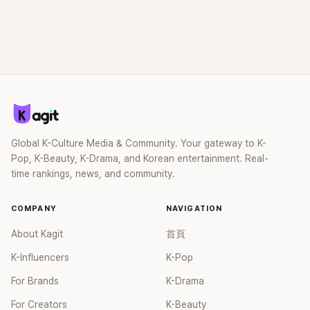
Global K-Culture Media & Community. Your gateway to K-
Pop, K-Beauty, K-Drama, and Korean entertainment. Real-
time rankings, news, and community.
COMPANY
NAVIGATION
About Kagit
首頁
K-Influencers
K-Pop
For Brands
K-Drama
For Creators
K-Beauty