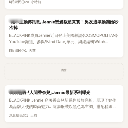
20 小時前
K氏鄉民
理」。沒想到近日卻有韓國男團反其道而行，直接祭出超佛心票
價，意外在海外掀起話題。
K-POP
「絕不主動傳訊息」Jennie戀愛觀超真實！ 男友這舉動讓她秒
冷掉
BLACKPINK成員Jennie近日登上美國雜誌《COSMOPOLITAN》
YouTube頻道，參與「Blind Date」單元，與總編輯Willah
Bennett大聊感情話題，從挑選約會對象、聯絡方式，到第一次
1 天前
K氏鄉民
約會可能瞬間扣分的行為，全都大方分享，直率又帶點幽默的
戀愛觀引發討論。
廣告
熱議討論
韓娛熱議-「人間香奈兒」Jennie最新系列曝光
BLACKPINK Jennie 穿著香奈兒新系列服飾亮相，展現了她作
為品牌大使的時尚魅力。這套服裝以黑色為主調，搭配精緻的
細節，完美襯托出 Jennie 的優雅氣質。
1 天前
泡菜鄉民