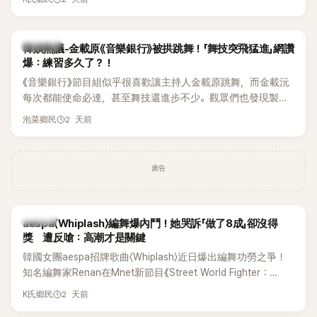
的住址」，讓網友全笑翻。
熱議討論
韓娛熱議-金載原《音樂銀行》被拱跳舞！「舞技突飛猛進」網讚
爆：練習多久了？！
《音樂銀行》節目組似乎很喜歡讓主持人金載原跳舞，而金載沅
每次都能使命必達，甚至舞技還進步不少。觀眾們也發現製作
單位對此樂此不疲。
2 天前
泡菜鄉民
廣告
K-POP
aespa〈Whiplash〉編舞爆內鬥！她哭訴「做了8成」卻沒得
獎 遭反嗆：高潮才是關鍵
韓國女團aespa招牌歌曲〈Whiplash〉近日爆出編舞功勞之爭！
知名編舞家Renan在Mnet新節目《Street World Fighter：
Directors' War》預告中，公開談及自己在〈Whiplash〉編舞上的
2 天前
K氏鄉民
貢獻，直言明明自己完成約8成舞蹈，2025 KOREA Awards「年