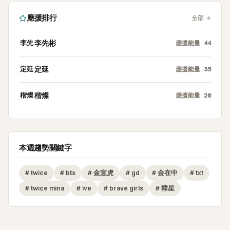
應援排行
全部
→
李先
李先彬
應援能量
44
定延
定延
應援能量
35
楷燦
楷燦
應援能量
20
本週趨勢關鍵字
#
twice
#
bts
#
金宣虎
#
gd
#
金在中
#
txt
#
twice mina
#
ive
#
brave girls
#
韓星