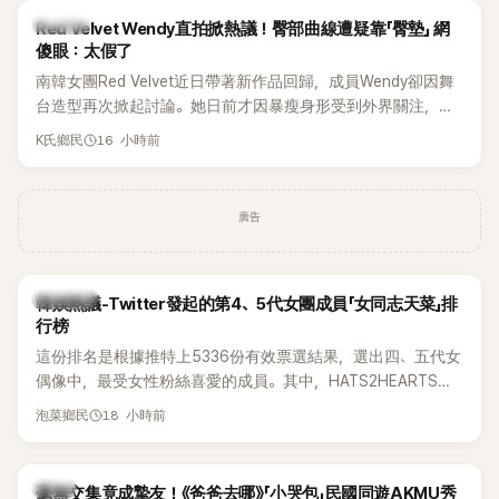
K-POP
Red Velvet Wendy直拍掀熱議！臀部曲線遭疑靠「臀墊」 網
傻眼：太假了
南韓女團Red Velvet近日帶著新作品回歸，成員Wendy卻因舞
台造型再次掀起討論。她日前才因暴瘦身形受到外界關注，又
被質疑在舞台上使用臀墊，如今最新打歌舞台曝光後，再度因
16 小時前
K氏鄉民
身形比例引發熱議。
廣告
熱議討論
韓娛熱議-Twitter發起的第4、5代女團成員「女同志天菜」排
行榜
這份排名是根據推特上5336份有效票選結果，選出四、五代女
偶像中，最受女性粉絲喜愛的成員。其中，HATS2HEARTS成
員包攬了前三名，展現了她們在女性社群中的高人氣。
18 小時前
泡菜鄉民
韓星
毫無交集竟成摯友！《爸爸去哪》「小哭包」民國同遊AKMU秀