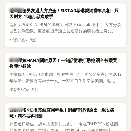
稱的單方面騷擾。如今，韓媒《Dispatch》再曝光雙方77通電話
的錄音內容，而A也首度承認自己過去曾是SHINee、NCT等偶
K-POP
遭閨蜜搶男友還大方成全！SISTAR孝琳親揭當年真相 只
像團體的「站姐」，事件持續延燒。
因對方「1句話」忍痛放手
南韓女團SISTAR出身的孝琳近日登上YouTube節目，大方分享
自己的戀愛觀，更首度坦承過去曾遭最好的朋友搶走男友。她
表示，當時選擇瀟灑放手，但如果同樣的事情現在再發生，「我
2 天前
K氏鄉民
絕對不會坐視不管」，直率發言掀起熱議。
韓星
星首曝嫁HAHA關鍵原因！一句話徹底打動她 網全被暖哭：
換我也想嫁
南韓藝人HAHA（河東勳）與歌手星（별，本名金高恩）於2012
年結婚，婚後育有兩子一女，一家五口生活幸福美滿，也是韓
國演藝圈公認的模範夫妻。近日，星首度公開當年決定嫁給
2 天前
江南美人
HAHA的關鍵原因，竟是一句讓她至今仍難忘的話，也成為她
點頭步入婚姻的最大理由。
K-POP
ENHYPEN知名粉絲直播輕生！網瘋猜背後原因 親友痛
喊：請不要再揣測
韓國近日發生一起令人震驚的悲劇。一名在ENHYPEN粉絲圈
頗具知名度的日本籍女粉絲，日前在TikTok直播期間輕生，最