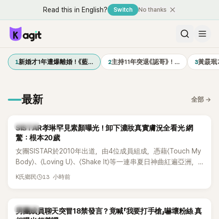
Read this in English?
Switch
No thanks
1
2
3
新婚才1年遭爆離婚！《藍…
主持11年突退《認哥》！…
黃晸珉
最新
全部
→
K-POP
SISTAR孝琳罕見素顏曝光！卸下濃妝真實膚況全看光 網
驚：根本20歲
女團SISTAR於2010年出道，由4位成員組成，憑藉〈Touch My
Body〉、〈Loving U〉、〈Shake It〉等一連串夏日神曲紅遍亞洲，
獲封「夏日女王」。不過，團體在出道滿7年後宣布解散，成員各
13 小時前
K氏鄉民
自投入個人演藝事業。向來以性感火辣形象和強大舞台氣場著
稱的孝琳，近日在社群分享與「排球女王」金軟景聚餐的日常，
不僅展現兩人多年不變的好交情，她幾乎素顏入鏡的真實模
K-POP
男團成員聊天突冒18禁發言？竟喊「我要打手槍」嚇壞粉絲 真
樣，也意外掀起網友熱議。