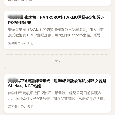
鴉、滑板等文化元素。雖然並非出身四大經紀公司，仍憑藉鮮
明的音樂風格，在海外尤其是歐美市場累積不少人氣，逐漸成
為第五代女團中極具辨識度的新生代代表之一。
熱議討論
韓娛熱議-繼太妍、HANRORO後！AKMU秀賢確定加盟J-
POP翻唱企劃
樂童音樂家（AKMU）的秀賢將作為第三位演唱者，加入目前
廣受歡迎的J-POP翻唱企劃。繼太妍和Hanroro之後，秀賢已
獲選為第三首翻唱歌曲的主唱，並於近期完成錄音。
2 天前
泡菜鄉民
廣告
韓星
黃晸珉77通電話錄音曝光！崩潰喊「拜託放過我」 爆料女曾是
SHINee、NCT站姐
南韓影帝黃晸珉近日深陷私生活爭議，經紀公司日前強硬表
示，網路爆料女子A某涉嫌長期跟蹤黃晸珉，已正式採取法律
行動。不過，A並未停止發聲，持續透過社群平台公開爆料，反
2 天前
江南美人
駁經紀公司的說法，強調兩人一直維持雙向聯繫，並非外界所