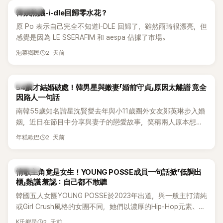
熱議討論
韓娛熱議-i-dle回歸零水花？
原 Po 表示自己完全不知道I-DLE 回歸了，雖然雨琦很漂亮，但
感覺是因為 LE SSERAFIM 和 aespa 佔據了市場。
2 天前
泡菜鄉民
韓星
54歲才結婚破處！韓男星與嫩妻「婚前守貞」原因太離譜 竟全
因路人一句話
南韓55歲知名諧星沈賢燮去年與小11歲圈外女友鄭英琳步入婚
姻，近日在節目中分享與妻子的戀愛故事，笑稱兩人原本想享
受兩人世界，沒想到站在飯店門口時竟被路人認出，還一路替
2 天前
年糕歐巴
他們加油打氣，讓他害羞到最後直接放棄進飯店，意外成了婚
前一直堅守「婚前守貞」的原因之一。
K-POP
情歌主角竟是女生！YOUNG POSSE成員一句話掀「低調出
櫃」熱議 羞認：自己都不敢聽
韓國五人女團YOUNG POSSE於2023年出道，與一般主打清純
或Girl Crush風格的女團不同，她們以濃厚的Hip-Hop元素、自
創Rap及成員親自參與創作為特色，MV也融入美式街頭、塗
2 天前
K氏鄉民