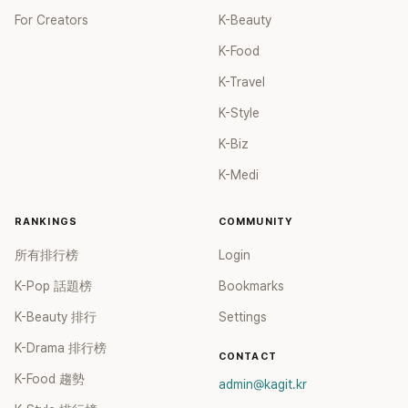
For Creators
K-Beauty
K-Food
K-Travel
K-Style
K-Biz
K-Medi
RANKINGS
COMMUNITY
所有排行榜
Login
K-Pop 話題榜
Bookmarks
K-Beauty 排行
Settings
K-Drama 排行榜
CONTACT
K-Food 趨勢
admin@kagit.kr