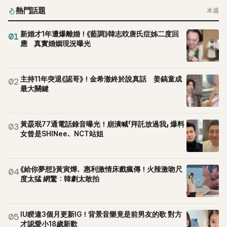
熱門話題
本週
新婚才1年遭爆離婚！《藍調》韓志旼唐氏症姊二度回
01
應 真實婚姻現況曝光
主持11年突退《認哥》！金希澈終於說真話 姜鎬童成
02
最大關鍵
黃晸珉77通電話錄音曝光！崩潰喊「拜託放過我」 爆料
03
女曾是SHINee、NCT站姐
《給你夢想》黃寅燁、惠利激情床戲瘋傳！火辣激吻尺
04
度太猛 網驚：韓劇太敢拍
IU睽違3個月更新IG！背景音樂竟是前男友的歌 對方
05
才認愛小18歲新歡