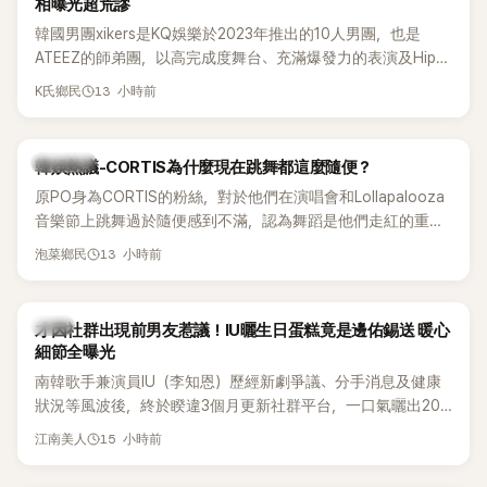
相曝光超荒謬
韓國男團xikers是KQ娛樂於2023年推出的10人男團，也是
ATEEZ的師弟團，以高完成度舞台、充滿爆發力的表演及Hip-
Hop風格聞名，出道後迅速累積大批海內外粉絲，近年也陸續
13 小時前
K氏鄉民
登上Lollapalooza等國際大型音樂節，展現新生代男團的舞台
實力。
熱議討論
韓娛熱議-CORTIS為什麼現在跳舞都這麼隨便？
原PO身為CORTIS的粉絲，對於他們在演唱會和Lollapalooza
音樂節上跳舞過於隨便感到不滿，認為舞蹈是他們走紅的重要
原因，希望他們能更認真地表演。
13 小時前
泡菜鄉民
韓星
才因社群出現前男友惹議！IU曬生日蛋糕竟是邊佑錫送 暖心
細節全曝光
南韓歌手兼演員IU（李知恩）歷經新劇爭議、分手消息及健康
狀況等風波後，終於睽違3個月更新社群平台，一口氣曬出20
張近況照，讓大批粉絲又驚又喜。其中，一張生日蛋糕照意外
15 小時前
江南美人
掀起熱議，不僅送禮人的身分曝光，就連貼文背景音樂也被眼
尖網友發現暗藏玄機，在韓網引發兩波討論。