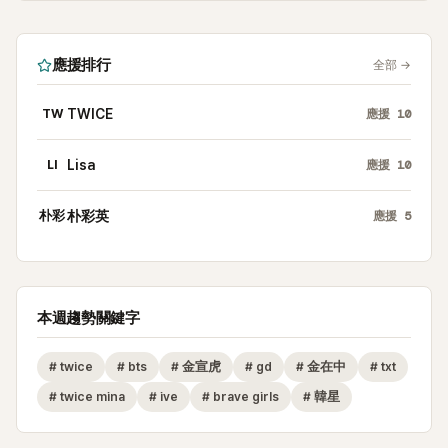
應援排行
全部
→
TW
TWICE
應援
10
LI
Lisa
應援
10
朴彩
朴彩英
應援
5
本週趨勢關鍵字
#
twice
#
bts
#
金宣虎
#
gd
#
金在中
#
txt
#
twice mina
#
ive
#
brave girls
#
韓星