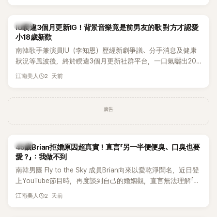
Rosé與Jennie出席，Lisa則因行程安排確定缺席，再度引發粉
絲熱議。
韓星
IU睽違3個月更新IG！背景音樂竟是前男友的歌 對方才認愛
小18歲新歡
南韓歌手兼演員IU（李知恩）歷經新劇爭議、分手消息及健康
狀況等風波後，終於睽違3個月更新社群平台，一口氣曬出20
張近況照，讓大批粉絲又驚又喜。不過，比起照片本身，更引
2 天前
江南美人
發熱議的是，她竟選用前男友張基河所屬樂團的歌曲作為背景
音樂，意外掀起韓網討論。
廣告
韓星
45歲Brian拒婚原因超真實！直言「另一半便便臭、口臭也要
愛？」：我做不到
南韓男團 Fly to the Sky 成員Brian向來以愛乾淨聞名，近日登
上YouTube節目時，再度談到自己的婚姻觀，直言無法理解「連
另一半的口臭、便便臭都要愛」這種說法，更大方表明自己是不
2 天前
江南美人
婚主義者，一番超直白發言掀起熱議。