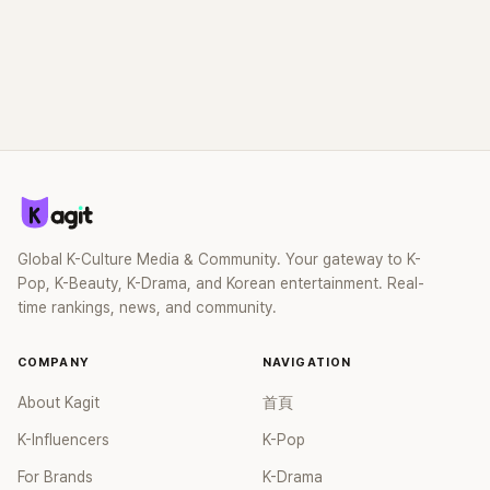
Global K-Culture Media & Community. Your gateway to K-
Pop, K-Beauty, K-Drama, and Korean entertainment. Real-
time rankings, news, and community.
COMPANY
NAVIGATION
About Kagit
首頁
K-Influencers
K-Pop
For Brands
K-Drama