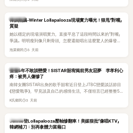
五官與清新空靈的氣質也擄獲大批粉絲。近日，她因分享一組
近況照意外掀起熱議，不是因為仙氣十足的美貌，而是藏在纖
細身材下的超狂背肌與肩膀線條，反差感十足，讓不少網友看
熱議討論
韓娛熱議-Winter Lollapalooza現場實力曝光！狠甩「對嘴」
傻直呼：「原來她身材這麼猛！」
質疑
她以穩定的現場演唱實力，直接平息了這段時間以來的「對嘴」
爭議。明明瘦到像只剩骨頭，怎麼還能唱出這麼驚人的爆發力
和音量？
3 天前
泡菜鄉民
韓星
整整5年不敢談戀愛！SISTAR韶宥揭前男友惡夢 李孝利心
疼：被男人傷慘了
南韓女團SISTAR出身的歌手韶宥近日登上JTBC戀愛談話節目
《戀愛戰爭》，罕見談及自己的感情生活，不僅坦言已經整整5
年沒有談戀愛，更首度透露空窗至今的原因，全與上一段戀情
3 天前
K氏鄉民
有關，一番真心告白讓現場來賓都相當震驚。
K-POP
Jennie登Lollapalooza壓軸慘翻車！美媒狠批「像唱KTV」
韓網補刀：別再拿體力當藉口