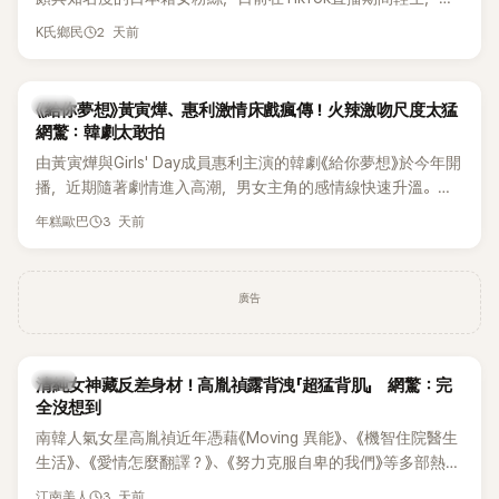
終不幸身亡，消息曝光後震驚韓網，也讓不少粉絲湧入社群平
2 天前
K氏鄉民
台哀悼。事發後，死者親友也陸續出面證實噩耗，並呼籲外界
停止揣測，盼逝者安息。
韓劇
《給你夢想》黃寅燁、惠利激情床戲瘋傳！火辣激吻尺度太猛
網驚：韓劇太敢拍
由黃寅燁與Girls' Day成員惠利主演的韓劇《給你夢想》於今年開
播，近期隨著劇情進入高潮，男女主角的感情線快速升溫。最
新播出的第8集不僅上演火辣吻戲，更接連出現床戲橋段，讓
3 天前
年糕歐巴
相關片段在網路上瘋傳，引發觀眾熱烈討論。
廣告
韓星
清純女神藏反差身材！高胤禎露背洩「超猛背肌」 網驚：完
全沒想到
南韓人氣女星高胤禎近年憑藉《Moving 異能》、《機智住院醫生
生活》、《愛情怎麼翻譯？》、《努力克服自卑的我們》等多部熱門
作品，躍升為韓劇新一代女神代表，不僅演技備受肯定，精緻
3 天前
江南美人