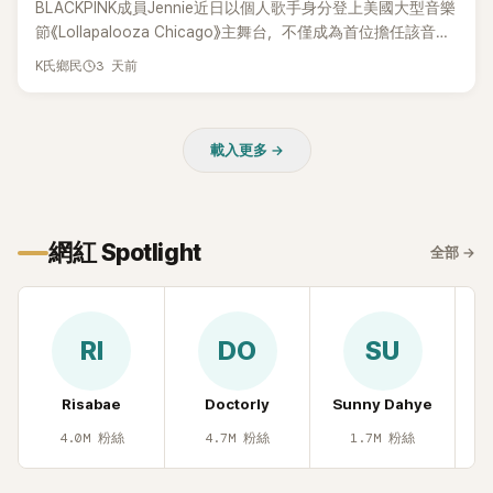
BLACKPINK成員Jennie近日以個人歌手身分登上美國大型音樂
節《Lollapalooza Chicago》主舞台，不僅成為首位擔任該音樂
節Headliner（壓軸主秀）的K-POP女SOLO歌手，寫下全新紀
3 天前
K氏鄉民
錄。然而，演出結束後卻掀起兩極評價，不僅現場歌唱實力遭
部分網友質疑，就連美國當地媒體也毫不留情給出負評，甚至
形容整場演出「就像一場豪華KTV」。
載入更多 →
網紅 Spotlight
全部
→
RI
DO
SU
Risabae
Doctorly
Sunny Dahye
H
4.0M
粉絲
4.7M
粉絲
1.7M
粉絲