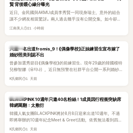
賢 背後暖心緣分曝光
近日，金民國與AKMU成員李秀賢一同現身瑞士，意外的組合
讓不少網友相當驚訝。兩人過去幾乎沒有公開交集，如今卻一
起踏上瑞士之旅，也讓粉絲紛紛好奇：「他們到底是怎麼認識
21 小時前
江南美人
的？」
K-POP
只差一名出道fromis_9！《偶像學校》正妹練習生宣布嫁了
婚紗照美到認不出
曾參加選秀節目《偶像學校》的前練習生、現年29歲的韓國模特
兒柳智娜（유지나），近日無預警在社群平台公開一系列婚紗
照，親自宣布即將步入婚姻，消息曝光後讓不少曾追看節目的
1 天前
K氏鄉民
粉絲又驚又喜，紛紛送上祝福。
K-POP
BLACKPINK 10週年只邀40名粉絲！1成員因行程衝突缺席
韓網罵翻：太敷衍
韓國人氣女團BLACKPINK將於8月8日迎來出道10週年，不過
即將舉辦的10週年紀念Meet & Greet活動，依舊無法看到四人
合體。根據韓媒《MyDaily》7日報導，當天將由Jisoo（智秀）、
1 天前
K氏鄉民