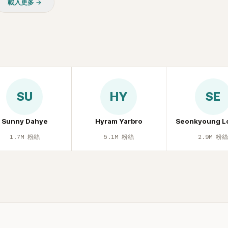
載入更多 →
友津津樂道。 這段為平息爭
開腋下畫面自證清白的往事再
節目現場立刻充滿驚呼聲與笑
人見識到她面對流言時「豁出
格。其實她過去也曾在 SBS
子恢單4Men》 中，親自公開
話題的「腋下比基尼照」，再次
今仍被粉絲視為黑歷史代表作
SU
HY
SE
顧李智惠的演藝路，她於
聲團體 S#arp 成員身分出
2000 年代初期紅極一時，由
Sunny Dahye
Hyram Yarbro
Seonkyoung L
智英兩位女成員，以及張錫
1.7M
粉絲
5.1M
粉絲
2.9M
粉
 Kim 兩位男成員組成。不過後來
年的團內霸凌風波，甚至傳出
對李智惠言語辱罵、動手等爭
 2002 年解散。 團體解散
型 solo，靠著綜藝與歌唱實
演藝圈。據悉，她當年能加入
與 李尚敏 的賞識有關。 感情方
2017 年與圈外男友結婚，