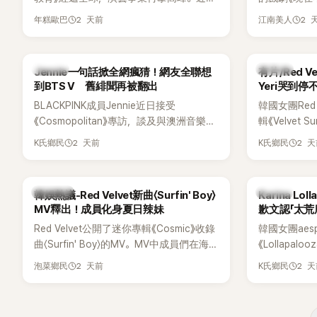
場瞬間笑成
被爆出一段鮮為人知的出道祕辛，原來他
為宣傳新作
躲，淡定接招
2 天前
2 
年糕歐巴
江南美人
當年差點不是以演員身分出道，而是成為
YouTub
接著一路延
男團偶像的一員。
意外掀起爭
補刀：「妳以
放在金憓秀的
會？」直接點
K-POP
K-POP
Jennie一句話掀全網瘋猜！網友全聯想
有片/Red 
味，引發大量
忍不住笑說：
到BTS V 舊緋聞再被翻出
Yeri哭到停
鎮則回嘴：「
BLACKPINK成員Jennie近日接受
韓國女團Red
才奇怪吧。」
《Cosmopolitan》專訪，談及與澳洲音樂人
輯《Velvet
鬆。 談到當
Tame Impala合作推出〈Dracula（JENNIE
隔2年再度推
言，當時確
2 天前
2 
K氏鄉民
K氏鄉民
Remix）〉的幕後故事，沒想到她一句關於
年，五位成
憶：「拍了比
「共同朋友」的回答，竟再次引發外界對她與
會，與粉絲
不是去隆乳了
BTS成員V緋聞的討論。
舞台。不過
自站出來說清
熱議討論
K-POP
韓娛熱議-Red Velvet新曲〈Surfin' Boy〉
Karina L
度落淚，令
時隆胸手術幾
MV釋出！成員化身夏日辣妹
歉文認「太荒
「所以我就想
Red Velvet公開了迷你專輯《Cosmic》收錄
韓國女團ae
脆把腋下給大
曲〈Surfin' Boy〉的MV。MV中成員們在海邊
《Lollapalo
一句話說完
享受夏日，展現了清爽活潑的魅力。
來多首代表
笑。 事實上，
2 天前
2 
泡菜鄉民
K氏鄉民
翻。不過，成員
了證明自己沒
承，自己因
裝記者招待
忘記歌詞，
排攝影機前