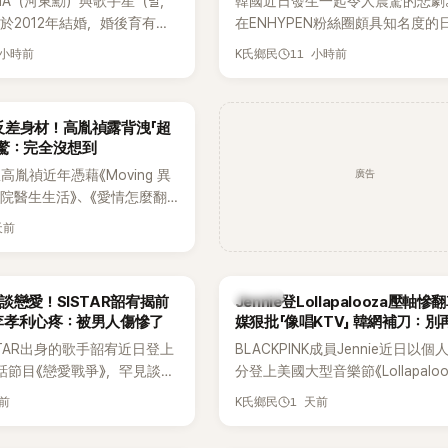
HA（河東勳）與歌手星（별，
韓國近日發生一起令人震驚的悲劇
度承認自己過去曾是SHINee、NC
於2012年結婚，婚後育有兩
在ENHYPEN粉絲圈頗具知名度的
團體的「站姐」，事件持續延燒。
家五口生活幸福美滿，也是韓
粉絲，日前在TikTok直播期間輕
 小時前
11 小時前
K氏鄉民
認的模範夫妻。近日，星首度
不幸身亡，消息曝光後震驚韓網，
嫁給HAHA的關鍵原因，竟是
少粉絲湧入社群平台哀悼。事發後
今仍難忘的話，也成為她點頭
親友也陸續出面證實噩耗，並呼籲
反差身材！高胤禎露背洩「超
最大理由。
止揣測，盼逝者安息。
網驚：完全沒想到
廣告
胤禎近年憑藉《Moving 異
住院醫生生活》、《愛情怎麼翻
力克服自卑的我們》等多部熱門
天前
為韓劇新一代女神代表，不僅
定，精緻五官與清新空靈的氣
批粉絲。近日，她因分享一組
K-POP
談戀愛！SISTAR韶宥揭前
Jennie登Lollapalooza壓軸
掀起熱議，不是因為仙氣十足
李孝利心疼：被男人傷慘了
媒狠批「像唱KTV」 韓網補刀：別
是藏在纖細身材下的超狂背肌
力當藉口
STAR出身的歌手韶宥近日登上
BLACKPINK成員Jennie近日以
，反差感十足，讓不少網友看
談話節目《戀愛戰爭》，罕見談及
分登上美國大型音樂節《Lollapaloo
來她身材這麼猛！」
活，不僅坦言已經整整5年沒
Chicago》主舞台，不僅成為首位
天前
1 天前
K氏鄉民
更首度透露空窗至今的原因，
樂節Headliner（壓軸主秀）的K-P
戀情有關，一番真心告白讓現
SOLO歌手，寫下全新紀錄。然而