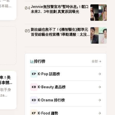
。一名
T等偶像
日本籍女
Jennie無預警宣布「暫時休息」！鬆口
04
生，最終
未來2、3年規劃 真實原因曝光
也讓不
，死者
外界停
劉在錫也救不了！《機智醫生》鄭準元
05
首登綜藝全程當機 1舉動遭酸：太沒誠
意
排行榜
全部
→
KP
K-Pop 話題榜
慘翻車！美
再拿體
KB
K-Beauty 產品榜
個人歌手身
za
KD
K-Drama 排行榜
擔任該音
OP女
，演出結
KF
K-Food 趨勢