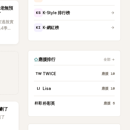
唱實力
元老無預
體也毫
KS
K-Style 排行榜
了
出「就像
室逃脫實
KI
K-網紅榜
出4季，
宙
級場景
，被譽
之一。
應援排行
全部
→
TW
TWICE
應援
10
LI
Lisa
應援
10
朴彩
朴彩英
應援
5
劇了
劇了