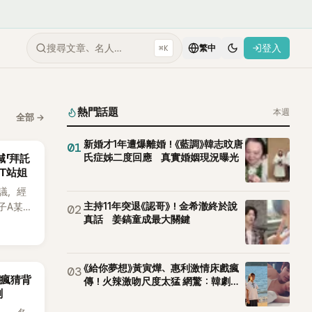
搜尋文章、名人…
登入
⌘K
繁中
熱門話題
本週
全部
→
新婚才1年遭爆離婚！《藍調》韓志旼唐
01
氏症姊二度回應 真實婚姻現況曝光
喊「拜託
CT站姐
議，經
主持11年突退《認哥》！金希澈終於說
子A某涉
02
真話 姜鎬童成最大關鍵
律行
透過社群
法，強
界所稱
《給你夢想》黃寅燁、惠利激情床戲瘋
03
網瘋猜背
傳！火辣激吻尺度太猛 網驚：韓劇太
ch》再
測
敢拍
A也首