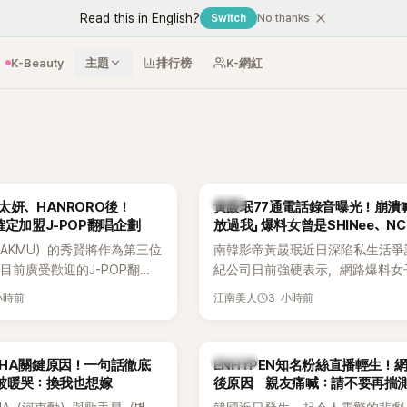
Read this in English?
Switch
No thanks
K-Beauty
主題
排行榜
K-網紅
韓星
太妍、HANRORO後！
黃晸珉77通電話錄音曝光！崩潰
確定加盟J-POP翻唱企劃
放過我」 爆料女曾是SHINee、N
AKMU）的秀賢將作為第三位
南韓影帝黃晸珉近日深陷私生活爭
目前廣受歡迎的J-POP翻唱
紀公司日前強硬表示，網路爆料女
Hanroro之後，秀賢已獲
嫌長期跟蹤黃晸珉，已正式採取法
小時前
3 小時前
江南美人
翻唱歌曲的主唱，並於近期完
動。不過，A並未停止發聲，持續
平台公開爆料，反駁經紀公司的說
調兩人一直維持雙向聯繫，並非外
K-POP
AHA關鍵原因！一句話徹底
ENHYPEN知名粉絲直播輕生！
的單方面騷擾。如今，韓媒《Dispat
被暖哭：換我也想嫁
後原因 親友痛喊：請不要再揣
曝光雙方77通電話的錄音內容，而