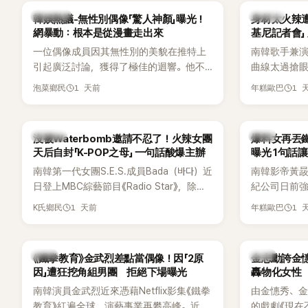
場來賓都相
熱議討論
K-POP
韓娛熱議-無性別偶像「驚人神顏」曝光！
身材太火辣
網暴動：根本是從漫畫走出來
基尼記者會」
一位偶像成員因其無性別的美貌在推特上
南韓歌手兼演
引起廣泛討論，獲得了極佳的迴響。他不
曲線太過搶眼
僅外型出眾，舞技也備受讚譽。
手術」，最後
1 天前
1 
泡菜鄉民
年糕歐巴
開前所未見的
會後來還被
「三大記者會
K-POP
韓星
沒被Waterbomb邀請不忍了！火辣女團
爆料女再丟
口回憶這段「
天后自封「K-POP之母」 一句話酸爆主辦
曝光 1句話
翻出來熱議。 
南韓第一代女團S.E.S.成員Bada（바다）近
南韓影帝黃
《我的經紀人
日登上MBC綜藝節目《Radio Star》，除了
紀公司日前強
兼顧工作與育
分享近況，還罕見公開向夏季音樂節
嫌長期跟蹤
——李智惠、
1 天前
1 
K氏鄉民
年糕歐巴
Waterbomb喊話，笑稱自己至今從未受邀
行動。不過，
「My Sta
演出，更幽默表示：「我名字就叫
再度透過社
常。 節目一
『Bada（海）』，Waterbomb卻沒找我，這
紀公司的說
合，兩人邊
韓星
韓星
《鐵拳教育》金武烈差點當偶像！因「2原
金志勳誇金憓
根本只是懂了皮毛。」一番話笑翻全場，也
「雙向互動」
最近的新聞，
因」遭狂挖角組男團 拒絕下場曝光
轟物化女性
引發網友熱議。
是上新聞了
南韓演員金武烈近來憑藉Netflix影集《鐵拳
由金憓秀、
手術嗎？」一
教育》紅遍全球，演藝事業再攀高峰。近日
的戲劇《現在