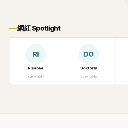
面至今仍被網
議、直接公
度被提起，
聲，也再次讓
網紅 Spotlight
去」的直率性
節目《脫掉鞋
那張當年引發
重提這段至
RI
DO
的事件。 回
1998 年以混
道，該團在 
Risabae
Doctorly
李智惠、徐
4.0M
粉絲
4.7M
粉絲
炫、Chris
爆出長達四
徐智英母親
議，最終團體於
後，李智惠轉
力持續活躍
S#arp，也
面，李智惠於 