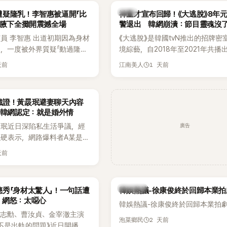
當震驚。
束後卻掀起兩極評價，不僅現場歌
韓星
遭疑隆乳！李智惠被逼開「比
神童才宣布回歸！《大逃脫》8年
遭部分網友質疑，就連美國當地媒
 腋下全攤開震撼全場
警退出 韓網崩潰：節目靈魂沒
不留情給出負評，甚至形容整場演
員 李智惠 出道初期因為身材
《大逃脫》是韓國tvN推出的招牌密
一場豪華KTV」。
，一度被外界質疑「動過隆乳
境綜藝，自2018年至2021年共播
甚至被公司安排親上火線，召
由鄭鍾淵PD打造完整的「大逃脫宇
天前
1 天前
江南美人
「泳裝記者會」澄清。這場記者
（DTCU）」，憑藉燒腦劇情、電影
韓國演藝圈點名為流傳至今的
與龐大世界觀，累積大批死忠粉絲
」之一。近日她在綜藝節目中親
為韓國最具代表性的密室逃脫綜藝
鐵證！黃晸珉避妻聊天內容
隆乳疑雲黑歷史」，話題再度被
讓韓網認定：就是婚外情
2日播出的 SBS 綜藝節目
廣告
晸珉近日深陷私生活爭議，經
太難搞－秘書鎮》，邀請同時
硬表示，網路爆料者A某是涉
兒的演藝圈代表「媽媽群」
黃晸珉的嫌疑人，已採取法律
李賢怡、李恩亨，以第13位
天前
A某並未因此停止發聲，5日
r」身分登場，分享最真實的生活日
群平台公開更多內容，反駁經
開始，李瑞鎮 率先與李智惠會
法，強調兩人的聯繫一直都是
搭車邊聊天，氣氛輕鬆。聊到
熱議討論
秀「身材太驚人」！一句話遭
韓娛熱議-徐康俊終於回歸本業拍
，並非外界所稱的單方面騷擾。
李瑞鎮突然直球發問：「妳不
 網怒：太噁心
韓娛熱議-徐康俊終於回歸本業拍
？說妳去做整形？是人中縮短
金志勳、曹汝貞、金宰澈主演
貫犀利又不留情的問法，讓現
2 天前
泡菜鄉民
不是出軌的問題》近日開播，