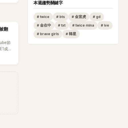
本週趨勢關鍵字
#
twice
#
bts
#
金宣虎
#
gd
#
金在中
#
txt
#
twice mina
#
ive
再被翻
#
brave girls
#
韓星
ube節
E1成員
道前的青
揚揚的
有很多粉