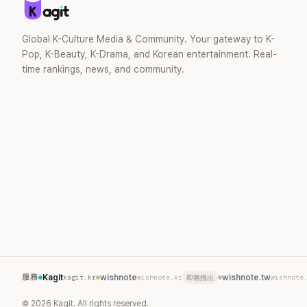
婚後育有兩
滿。如今除
營的 YouT
Global K-Culture Media & Community. Your gateway to K-
近年內容深
Pop, K-Beauty, K-Drama, and Korean entertainment. Real-
二春。
time rankings, news, and community.
服務
Kagit
kagit.kr
wishnote
wishnote.kr
wishnote.tw
wishnote
即將推出
©
2026
Kagit. All rights reserved.