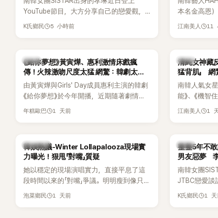
南韓女團SISTAR出身的孝琳近日登上
南韓藝人HA
識度的新生代代表之一。
YouTube節目，大方分享自己的戀愛觀，
本名金高恩）
更首度坦承過去曾遭最好的朋友搶走男
子一女，一
5 小時前
11
K氏鄉民
江南美人
友。她表示，當時選擇瀟灑放手，但如果
國演藝圈公
同樣的事情現在再發生，「我絕對不會坐視
公開當年決定
不管」，直率發言掀起熱議。
一句讓她至
韓劇
韓星
《給你夢想》黃寅燁、惠利激情床戲瘋
清純女神藏
步入婚姻的
傳！火辣激吻尺度太猛 網驚：韓劇太敢
猛背肌」 
拍
由黃寅燁與Girls' Day成員惠利主演的韓劇
南韓人氣女星高
《給你夢想》於今年開播，近期隨著劇情進
能》、《機智
入高潮，男女主角的感情線快速升溫。最
譯？》、《努
1 天前
1 
年糕歐巴
江南美人
新播出的第8集不僅上演火辣吻戲，更接連
作品，躍升
出現床戲橋段，讓相關片段在網路上瘋
演技備受肯
傳，引發觀眾熱烈討論。
質也擄獲大
熱議討論
韓星
韓娛熱議-Winter Lollapalooza現場實
整整5年不敢
近況照意外
力曝光！狠甩「對嘴」質疑
男友惡夢 
的美貌，而
她以穩定的現場演唱實力，直接平息了這
南韓女團SI
與肩膀線條
段時間以來的「對嘴」爭議。明明瘦到像只剩
JTBC戀愛
傻直呼：「原
骨頭，怎麼還能唱出這麼驚人的爆發力和
自己的感情生
1 天前
1 
泡菜鄉民
K氏鄉民
音量？
有談戀愛，
全與上一段