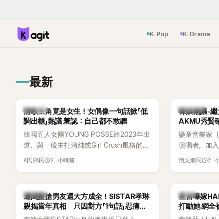
K-Pop
K-Drama
最新
K-POP
熱議討論
情歌主角竟是女生！女偶像一句話掀「低
韓娛熱議-繼
調出櫃」熱議 羞認：自己都不敢聽
AKMU秀賢
韓國五人女團YOUNG POSSE於2023年出
樂童音樂家（
道，與一般主打清純或Girl Crush風格的女
演唱者，加入
團不同，她們以濃厚的Hip-Hop元素、自
企劃。繼太妍和
2 小時前
2 
K氏鄉民
泡菜鄉民
創Rap及成員親自參與創作為特色，MV也
選為第三首
融入美式街頭、塗鴉、滑板等文化元素。
成錄音。
雖然並非出身四大經紀公司，仍憑藉鮮明
K-POP
韓星
遭閨蜜搶男友還大方成全！SISTAR孝琳
星首曝嫁H
的音樂風格，在海外尤其是歐美市場累積
親揭當年真相 只因對方「1句話」忍痛放
打動她 網全
不少人氣，逐漸成為第五代女團中極具辨
手