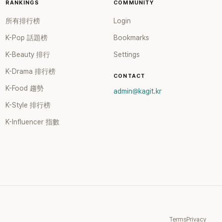
RANKINGS
COMMUNITY
所有排行榜
Login
K-Pop 話題榜
Bookmarks
K-Beauty 排行
Settings
K-Drama 排行榜
CONTACT
K-Food 趨勢
admin@kagit.kr
K-Style 排行榜
K-Influencer 指數
Terms
Privacy