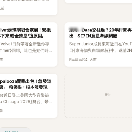
一片。對此，李智惠也毫不閃
品，四位主演一同出演
，兩人鬥嘴默契十足。 話題
天前
e節目，不料訪談中的一段發言卻
燒到過去的爭議。李瑞鎮脫口
議。不少網友認為，他將焦點
前不是還在游泳池開過記者
身材，言論帶有「物化女性」意
名她當年的風波。李智惠聽了
K-POP
Velvet瑟琪演唱會淚崩！緊抱
東海、Dara交往過？20年緋聞
批評。
「哥怎麼連這個都知道？」李瑞
不下來 粉全猜是「這原因」
出 SE7EN竟是牽線關鍵
那時候新聞鬧那麼大，不知道
 Velvet日前帶著全新迷你專
Super Junior成員東海近日在YouT
一來一往，氣氛反而更加輕
 Summer》回歸，這也是她們時
目《東海物與白頭銀赫》中，邀請2N
年情況，李智惠終於鬆口坦
出新作品。為慶祝出道12週
Dara擔任嘉賓。兩人不僅回憶出
實被質疑動過隆胸手術。她回
天前
2 天前
K氏鄉民
員也一連舉辦三場粉絲演唱
澀往事，也首度聊起當年鬧得沸沸
基尼照片之後，就開始被說是
共同回顧經典歌曲、帶來新歌
緋聞，讓東海忍不住笑說：「真的
。」為了澄清誤會，她只好親
，成員瑟琪卻在演出過程中數
絲以為我們交往過。」
楚。 李智惠進一步解釋，當
ollapalooza開唱出包！急發道
人相當心疼。
乎只有「腋下切開」一種方式，
唐」 粉傻眼：根本沒發現
，既然一直說我有做，那我乾
廣告
spa近日登上美國大型音樂節
家看，證明我根本沒動過。」
oza Chicago 2026》舞台，帶
，全場瞬間炸鍋，來賓又驚又
作與新歌演出，現場氣氛嗨
早在 2006 年，李智惠就為
天前
Karina卻在演出後主動坦
有「隆乳」，真的召開了一場泳
為太緊張，在表演過程中一度
會。當時她穿著比基尼站在一
還親自向粉絲道歉。
，面對媒體擺出各種姿勢，畫