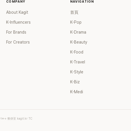
個女兒，一家四口生活幸福美
COMPANY
NAVIGATION
了持續活躍於綜藝節目，她經
About Kagit
首頁
ube 頻道也即將突破百萬訂閱，
受網友喜愛，再度迎來事業第
K-Influencers
K-Pop
For Brands
K-Drama
For Creators
K-Beauty
K-Food
K-Travel
K-Style
K-Biz
K-Medi
.tw
→ 整併至 kagit.kr TC