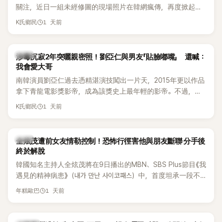
關注，近日一組未經修圖的現場照片在韓網瘋傳，再度掀起熱
烈討論，不少看過本人的網友更直呼：「真人比照片還漂亮！」
1 天前
K氏鄉民
韓星
涉毒沉寂2年突曬親密照！劉亞仁與男友「貼臉嘟嘴」 還喊：
我會愛大哥
南韓演員劉亞仁過去憑精湛演技闖出一片天，2015年更以作品
拿下青龍電影獎影帝，成為該獎史上最年輕的影帝。不過，他
2023年爆出涉毒風波後，演藝事業受到重創，後續又牽扯與男
1 天前
K氏鄉民
性友人崔河那之間的相關爭議，近年幾乎淡出演藝圈，鮮少公
開露面。
韓星
全炫茂遭前女友情勒控制！恐怖行徑害他與朋友斷聯 分手後
終於解脫
韓國知名主持人全炫茂將在9日播出的MBN、SBS Plus節目《我
遇見的精神病患》（내가 만난 사이코패스）中，首度坦承一段不
堪回首的戀愛經歷，自爆曾遭前女友過度控制，不僅走到哪都
1 天前
年糕歐巴
得開視訊報備，最後甚至因此和朋友失去聯絡，分手後朋友的
一句「歡迎回來」，更讓他至今印象深刻。