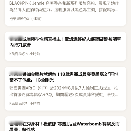
BLACKPINK Jennie 穿著香奈兒新系列服飾亮相，展現了她作
為品牌大使的時尚魅力。這套服裝以黑色為主調，搭配精緻的
細節，完美襯托出 Jennie 的優雅氣質。
3 小時前
泡菜鄉民
K-POP
前女團成員轉型性感直播主！驚爆遭經紀人綁架囚禁 被關車
內持刀威脅
5 小時前
K氏鄉民
K-POP
才來台參加金唱片就解散！18歲男團成員突發黑底文「再也
當不了偶像」 IG全刪光
韓國男團ARrC（아크）於2024年8月以7人編制正式出道，推
出首張迷你專輯《AR^C》，期間歷經2次成員陣容變動，最後一
張作品則是2025年11月推出的〈Skiid〉。沒想到出道不到2年，
7 小時前
K氏鄉民
所屬公司MYSTIC STORY便在2026年6月23日宣布結束ARrC
的團體活動，7名成員未來將各自發展，消息一出也讓粉絲相
當錯愕。
K-POP
全場都在秀身材！崔叡娜「零露肌」登Waterbomb 韓網反而
看暈：超性感