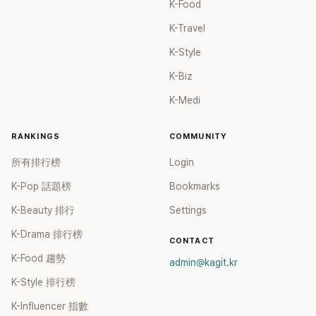
K-Food
K-Travel
K-Style
K-Biz
K-Medi
RANKINGS
COMMUNITY
所有排行榜
Login
K-Pop 話題榜
Bookmarks
K-Beauty 排行
Settings
K-Drama 排行榜
CONTACT
K-Food 趨勢
admin@kagit.kr
K-Style 排行榜
K-Influencer 指數