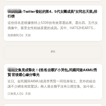
熱議討論
韓娛熱議-Twitter發起的第4、5代女團成員「女同志天菜」排
行榜
這份排名是根據推特上5336份有效票選結果，選出四、五代女
偶像中，最受女性粉絲喜愛的成員。其中，HATS2HEARTS成
員包攬了前三名，展現了她們在女性社群中的高人氣。
2 天前
泡菜鄉民
廣告
韓星
毫無交集竟成摯友！《爸爸去哪》「小哭包」民國同遊AKMU秀
賢 背後暖心緣分曝光
近日，金民國與AKMU成員李秀賢一同現身瑞士，意外的組合
讓不少網友相當驚訝。兩人過去幾乎沒有公開交集，如今卻一
起踏上瑞士之旅，也讓粉絲紛紛好奇：「他們到底是怎麼認識
2 天前
江南美人
的？」