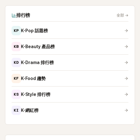
排行榜
全部
→
KP
K-Pop 話題榜
KB
K-Beauty 產品榜
KD
K-Drama 排行榜
KF
K-Food 趨勢
KS
K-Style 排行榜
KI
K-網紅榜