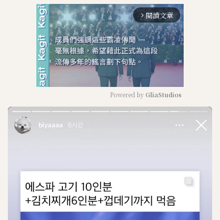
閱讀文章
arrow_forward_ios
Powered by 
GliaStudios
M
u
t
e