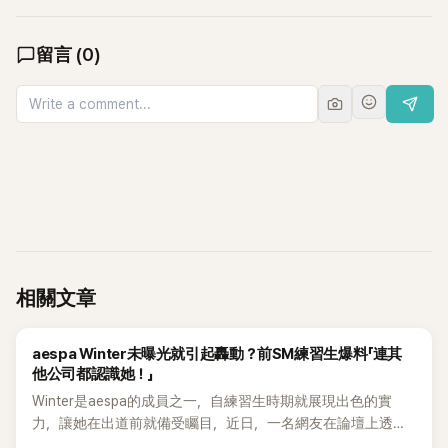
留言
(
0
)
相關文章
K-POP
aespa Winter未曝光就引起轟動？前SM練習生爆料「連其
他公司都認識她！」
Winter是aespa的成員之一，自練習生時期就展現出色的實
力，讓她在出道前就備受矚目，近日，一名網友在論壇上透露
了朋友在SM擔任練習生所分享的故事，並在網上掀起了熱議。