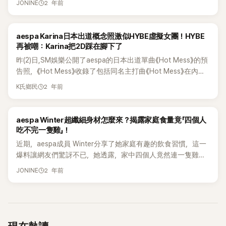
2 年前
JONINE
網友先是提到了Karina：「我的朋友從2018年中期到2019年底
這段期間當了一年左右的SM練習生，首先，Karina是非常努力
的類型，她對姐姐們很貼心，對弟弟妹妹們也很照顧」、「我的
K-POP
aespa Karina日本出道概念照激似HYBE虛擬女團！HYBE
朋友說Karina對他也非常好，覺得她性格很好，現在她的舞蹈
再被嘲：Karina把2D踩在腳下了
和歌唱也都很好」，網友更是說到，Karina剛開始並沒有現在這
昨(2)日,SM娛樂公開了aespa的日本出道單曲《Hot Mess》的預
麼出色，但通過不斷的努力，她大幅提升了自己的舞蹈和歌唱
告照，《Hot Mess》收錄了包括同名主打曲《Hot Mess》在內的3
技巧。 而Winter則是在練習生時期就以實力出眾而聞名，網友
首日本原創歌曲，並於今日在日本正式出道。成員Karina的預
2 年前
朋友說道：「SM娛樂的練習生圈內，Winter幾乎每次月末評估
K氏鄉民
告照一公開，在韓網立刻引發了與HYBE公開的虛擬4人女團
都名列前茅」，這讓她在出道前就已經備受矚目，Winter不僅在
「SYNDI8」的成員Canary形象相似，再次激化了對兩位成員比
歌唱和舞蹈方面表現出色，她的外貌也非常出眾，這使得許多
較的火花。 HYBE於5月27日宣佈將推出2D虛擬4人女團
K-POP
aespa Winter超纖細身材怎麼來？揭露家庭食量竟「四個人
練習生和業界人士都認為她一定會出道，這種高期望值促使她
「SYNDI8」，女團成員不僅人數跟aespa一樣，其中隊內主唱的
吃不完一隻雞」！
更加努力，並且她的名聲甚至傳到其他娛樂公司，這在練習生
設定全撞Karina，虛擬成員Canary（카나리）與aespa成員
中是非常罕見的。 出道後，Winter在aespa中擔任重要角色，
近期，aespa成員 Winter分享了她家庭有趣的飲食習慣，這一
Karina（카리나）名字十分相似。而且連設定的MBTI為ENFP和
她的實力得到了充分展示，她的舞台表現力和歌唱實力讓她迅
爆料讓網友們驚訝不已，她透露，家中四個人竟然連一隻雞都
身高168公分都和Karina一樣，立刻成為網友討論的話題。 預
速獲得了大量粉絲的支持，Karina作為中心成員，她的人氣和
吃不完，披薩也總是剩下，這讓大家對她的家庭生活產生了極
2 年前
告照中的Karina完美的五官，展示了比AI還不真實的美貌，加
JONINE
大眾性也是不可忽視的，她的明星特質和出色的表演能力讓她
大的好奇心， 在今（30）日，YouTube頻道「ddeunddeun」上
上耳朵上方的「機械物」設定也跟虛擬成員Canary十分相似，這
成為團隊中的亮點，aespa每個成員都有自己獨特的魅力，這
傳了一段標題為「mini藉口秀」的影片，aespa成員Karina和
也讓Karina和Canary的比較成為韓網熱議。 在韓網各大線上論
讓她們在短時間內獲得了極高的關注度。 而Winter的綜合實力
Winter作為嘉賓，分享了許多有趣的故事。 Winter在節目中談
壇引發了激烈的討論，「就算是虛擬角色也無法與Karina比較，
讓她在aespa中脫穎而出，無論是歌唱、舞蹈還是時尚，她都
到她從小對食物的態度時表示：「其實我對食物從來沒有過多的
哈哈哈」、「為什麽要取名為Canary，結果被比較，真是不懂事
能夠展現出色的表現，這種綜合實力不僅讓她在粉絲中獲得了
興趣，我的體型一直很瘦，媽媽經常催我吃飯，但我總是覺得