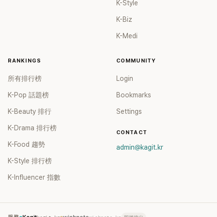
K-Style
K-Biz
K-Medi
RANKINGS
COMMUNITY
所有排行榜
Login
K-Pop 話題榜
Bookmarks
K-Beauty 排行
Settings
K-Drama 排行榜
CONTACT
K-Food 趨勢
admin@kagit.kr
K-Style 排行榜
K-Influencer 指數