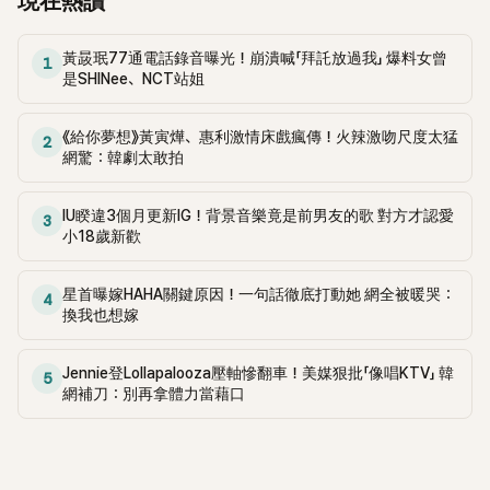
現在熱讀
的人」、「這是能比較的嗎，哈哈哈哈，這種概念根本就是為
高度的認可，也讓她在業界得到了廣泛的讚譽，她的努力和才
飯很沒味道，這讓媽媽非常擔心，但自從我進入公司後，我開
Karina量身打造的」、「HYBE是有多愛aespa啊，拜託放過
華為她贏得了許多機會。 網友們也紛紛表示：「Winter真的是
始有了食慾」。 Karina則回憶起她們作為練習生時的一段趣事：
aespa吧」、「通常虛擬角色應該會更漂亮才對，這是做得多隨便
黃晸珉77通電話錄音曝光！崩潰喊「拜託放過我」 爆料女曾
全能型藝人，感覺她以後如果單飛也會成功」、「當時與aespa成
「我們那時候特別喜歡吃冰淇淋，每人一定要吃一桶，有一次，
1
啊」、「到這個地步房時赫應該要去檢查一下命理了」 「su, su,
是SHINee、NCT站姐
員親近的SM前練習生在Instagram問答中就有提到金采炫和
我準備假裝在彈吉他，結果經紀人姐姐一進來就看到我插著勺
su,super丟臉」、「單憑外貌就完全把Canary踩在腳下了」、
Winter在月末評估中經常拿1、2名...真的很厲害」、「如果了解
子的冰淇淋桶，最後還是被發現了」。 這讓劉在錫感到好奇，他
「Karina真的像CG一樣，更像是被創造出來的」、「可以把房時赫
SM練習生圈的人應該都聽過金旼炡這個名字。在aespa出道
問Karina：「你們家是不是大食量家庭？」，Karina笑著回答：
《給你夢想》黃寅燁、惠利激情床戲瘋傳！火辣激吻尺度太猛
2
踩在腳下吧？」、「Karina真的好美...比AI還更像AI」、「HYBE到這
前，除了金旼炡和劉知珉，還有其他幾個練習生也很有名」、
網驚：韓劇太敢拍
「我們家其實不是特別能吃，但聽家人說，我從小就吃得非常
個程度是在為aespa做宣傳吧」 在4月HYBE與ADOR代表閔熙珍
「即使我不是粉絲，也覺得Winter的舞跳得真的很好，歌也唱得
多」。 而不同的是，Winter透露：「我們家完全不是這樣，我們
的矛盾中，閔熙珍曾在第一次記者會上爆出與房時赫
很好」、「Winter的名字甚至連對K-pop不太感興趣的我這種路人
對食物的需求很小，只要填飽肚子就好，每個人都吃得很少，
IU睽違3個月更新IG！背景音樂竟是前男友的歌 對方才認愛
KakaoTalk對話中，房時赫甚至問閔熙珍：「有辦法把aespa踩
3
都知道，這說明她的實力真的很強，她可能會成為留名青史的
做的食物也不多」，她的這番話讓大家感到驚訝。 Winter繼續
小18歲新歡
在腳底下嗎？」。所以虛擬4人女團「SYNDI8」的消息一曝光，就
偉大歌手」、「SM讓Winter出道這點就已經算他們很有眼光了」。
分享到：「我們家四個人一隻雞都吃不完，披薩也只點小份的，
引來的很多韓國網友的嘲諷，指出房時赫對aespa的狂熱迷
而aespa最近在日本發行了首張單曲《Hot Mess》，並舉辦了在
每次都會剩下，在進公司前，我也只吃一兩塊就不想吃了」，
戀。
星首曝嫁HAHA關鍵原因！一句話徹底打動她 網全被暖哭：
4
東京巨蛋的演唱會，這次演唱會的門票在短時間內售罄，不僅
Karina則打趣回覆道：「吃不完的話可以兩種口味換著吃，這樣
換我也想嫁
展示了她們在日本的超高人氣，更顯示了她們在國際上的影響
就不會膩了」，此話一出也讓現場都哈哈大笑。 aespa最近剛剛
力，隨著她們不斷擴展音樂風格和市場，aespa的未來無疑是
帶著她們的新專輯回歸，她們的新歌和精彩的舞蹈再次引起了
令人期待的。
Jennie登Lollapalooza壓軸慘翻車！美媒狠批「像唱KTV」 韓
廣泛關注，這次回歸，aespa展現了她們更加成熟的一面，無
5
網補刀：別再拿體力當藉口
論是音樂還是舞蹈都達到了新的高度，Winter和Karina都表
示，能看到粉絲們對新專輯的喜愛和支持，讓她們感到非常開
心和感動，也期待未來能看到aespa成員參與更多的綜藝節
目，與粉絲分享更多有趣的故事。