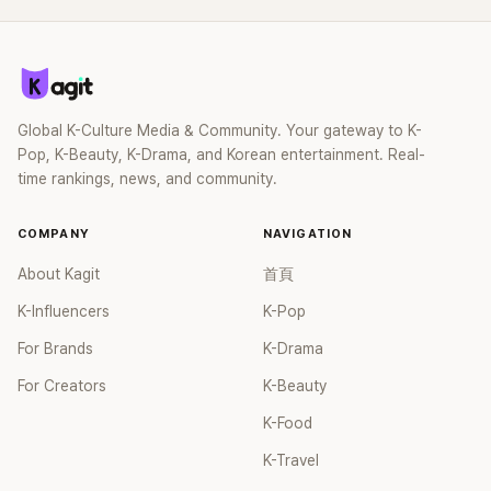
Global K-Culture Media & Community. Your gateway to K-
Pop, K-Beauty, K-Drama, and Korean entertainment. Real-
time rankings, news, and community.
COMPANY
NAVIGATION
About Kagit
首頁
K-Influencers
K-Pop
For Brands
K-Drama
For Creators
K-Beauty
K-Food
K-Travel