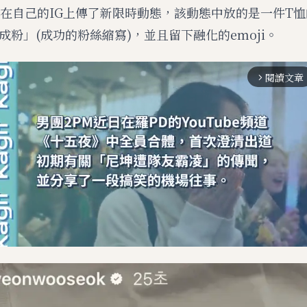
日在自己的IG上傳了新限時動態，該動態中放的是一件T
成粉」(成功的粉絲縮寫)，並且留下融化的emoji。
閱讀文章
arrow_forward_ios
M