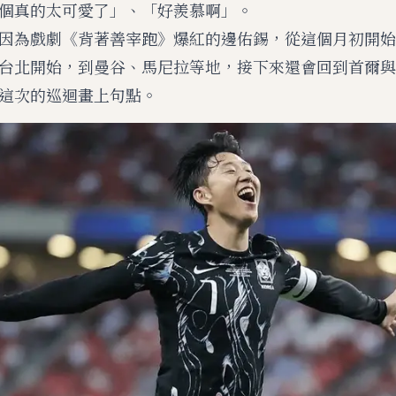
個真的太可愛了」、「好羨慕啊」。
因為戲劇《背著善宰跑》爆紅的邊佑錫，從這個月初開始
台北開始，到曼谷、馬尼拉等地，接下來還會回到首爾與
這次的巡迴畫上句點。