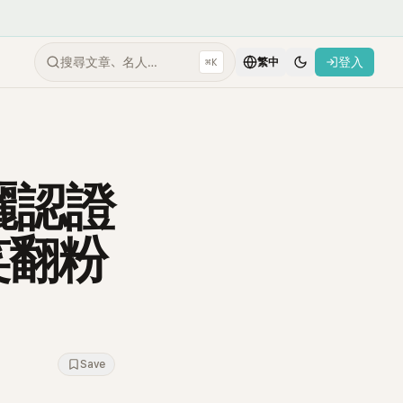
搜尋文章、名人…
登入
⌘K
繁中
曬認證
笑翻粉
Save