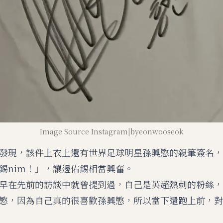
Image Source Instagram|byeonwooseok
發現，該件上衣上還有世界足球明星孫興慜的親筆簽名，
錫nim！」，讓邊佑錫相當興奮。
早在先前的訪談中就曾提到過，自己是英超熱刺的粉絲，
慜，因為自己真的很喜歡孫興慜，所以當下還跑上前，對