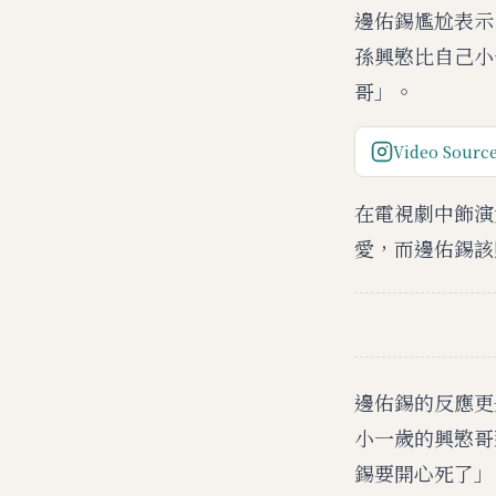
邊佑錫尷尬表示
孫興慜比自己小
哥」。
Video Source
在電視劇中飾演
愛，而邊佑錫該
邊佑錫的反應更
小一歲的興慜哥
錫要開心死了」