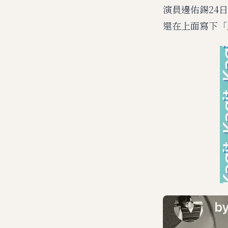
演員邊佑錫24
還在上面寫下「