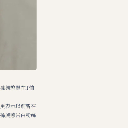
孫興慜還在T恤
更表示以前曾在
孫興慜告白粉絲