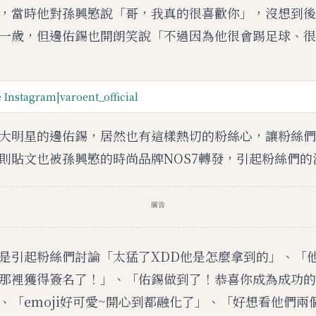
，當時他對孫興慜說「哥，我真的很喜歡你」，沒想到後
一歲，但邊佑錫也開朗笑說「不過因為他很會踢足球、很
 Instagram|varoent_official
大明星的邊佑錫，居然也有這樣熱切的粉絲心，讓粉絲們
則貼文也被孫興慜的時尚品牌NOS7轉發，引起粉絲們的
廣告
是引起粉絲們討論「太猛了XDD他是怎麼拿到的」、「
那裡獲得簽名了！」、「佑錫做到了！恭喜你成為成功的
、「emoji好可愛~開心到都融化了」、「好想看他們兩