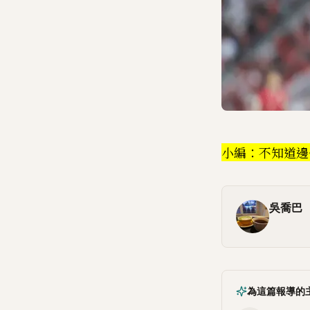
小編：不知道邊
吳喬巴
為這篇報導的