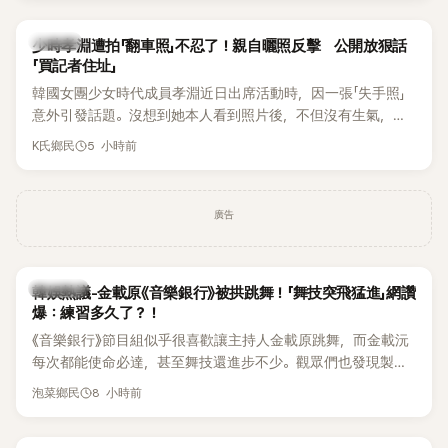
一句「歡迎回來」，更讓他至今印象深刻。
K-POP
少時孝淵遭拍「翻車照」不忍了！親自曬照反擊 公開放狠話
「買記者住址」
韓國女團少女時代成員孝淵近日出席活動時，因一張「失手照」
意外引發話題。沒想到她本人看到照片後，不但沒有生氣，反
而親自把照片放上IG限時動態開玩笑，甚至幽默喊話要「買記者
5 小時前
K氏鄉民
的住址」，讓網友全笑翻。
廣告
熱議討論
韓娛熱議-金載原《音樂銀行》被拱跳舞！「舞技突飛猛進」網讚
爆：練習多久了？！
《音樂銀行》節目組似乎很喜歡讓主持人金載原跳舞，而金載沅
每次都能使命必達，甚至舞技還進步不少。觀眾們也發現製作
單位對此樂此不疲。
8 小時前
泡菜鄉民