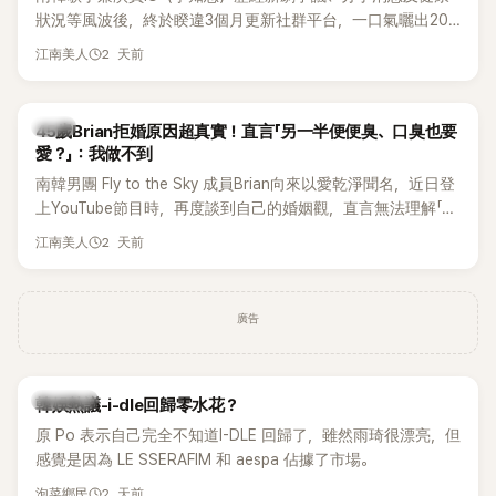
狀況等風波後，終於睽違3個月更新社群平台，一口氣曬出20
張近況照，讓大批粉絲又驚又喜。不過，比起照片本身，更引
2 天前
江南美人
發熱議的是，她竟選用前男友張基河所屬樂團的歌曲作為背景
音樂，意外掀起韓網討論。
韓星
45歲Brian拒婚原因超真實！直言「另一半便便臭、口臭也要
愛？」：我做不到
南韓男團 Fly to the Sky 成員Brian向來以愛乾淨聞名，近日登
上YouTube節目時，再度談到自己的婚姻觀，直言無法理解「連
另一半的口臭、便便臭都要愛」這種說法，更大方表明自己是不
2 天前
江南美人
婚主義者，一番超直白發言掀起熱議。
廣告
熱議討論
韓娛熱議-i-dle回歸零水花？
原 Po 表示自己完全不知道I-DLE 回歸了，雖然雨琦很漂亮，但
感覺是因為 LE SSERAFIM 和 aespa 佔據了市場。
2 天前
泡菜鄉民