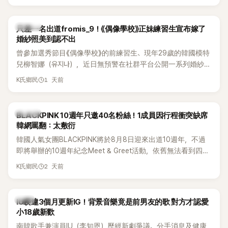
的？」
K-POP
只差一名出道fromis_9！《偶像學校》正妹練習生宣布嫁了
婚紗照美到認不出
曾參加選秀節目《偶像學校》的前練習生、現年29歲的韓國模特
兒柳智娜（유지나），近日無預警在社群平台公開一系列婚紗
照，親自宣布即將步入婚姻，消息曝光後讓不少曾追看節目的
1 天前
K氏鄉民
粉絲又驚又喜，紛紛送上祝福。
K-POP
BLACKPINK 10週年只邀40名粉絲！1成員因行程衝突缺席
韓網罵翻：太敷衍
韓國人氣女團BLACKPINK將於8月8日迎來出道10週年，不過
即將舉辦的10週年紀念Meet & Greet活動，依舊無法看到四人
合體。根據韓媒《MyDaily》7日報導，當天將由Jisoo（智秀）、
2 天前
K氏鄉民
Rosé與Jennie出席，Lisa則因行程安排確定缺席，再度引發粉
絲熱議。
韓星
IU睽違3個月更新IG！背景音樂竟是前男友的歌 對方才認愛
小18歲新歡
南韓歌手兼演員IU（李知恩）歷經新劇爭議、分手消息及健康