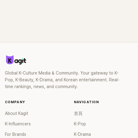
Global K-Culture Media & Community. Your gateway to K-
Pop, K-Beauty, K-Drama, and Korean entertainment. Real-
time rankings, news, and community.
COMPANY
NAVIGATION
About Kagit
首頁
K-Influencers
K-Pop
For Brands
K-Drama