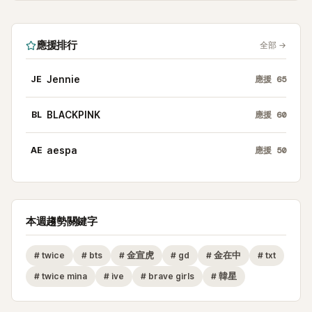
應援排行
全部
→
JE
Jennie
應援
65
BL
BLACKPINK
應援
60
AE
aespa
應援
50
本週趨勢關鍵字
#
twice
#
bts
#
金宣虎
#
gd
#
金在中
#
txt
#
twice mina
#
ive
#
brave girls
#
韓星