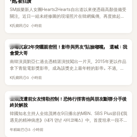
「她」被狂讚
SM娛樂新人女團Hearts2Hearts自出道以來便憑藉高顏值備受
關注，近日一組未經修圖的現場照片在韓網瘋傳，再度掀起熱
烈討論，不少看過本人的網友更直呼：「真人比照片還漂亮！」
2 小時前
K氏鄉民
韓星
涉毒沉寂2年突曬親密照！影帝與男友「貼臉嘟嘴」 還喊：我
會愛大哥
南韓演員劉亞仁過去憑精湛演技闖出一片天，2015年更以作品
拿下青龍電影獎影帝，成為該獎史上最年輕的影帝。不過，他
2023年爆出涉毒風波後，演藝事業受到重創，後續又牽扯與男
3 小時前
K氏鄉民
性友人崔河那之間的相關爭議，近年幾乎淡出演藝圈，鮮少公
開露面。
韓星
全炫茂遭前女友情勒控制！恐怖行徑害他與朋友斷聯 分手後
終於解脫
韓國知名主持人全炫茂將在9日播出的MBN、SBS Plus節目《我
遇見的精神病患》（내가 만난 사이코패스）中，首度坦承一段不
堪回首的戀愛經歷，自爆曾遭前女友過度控制，不僅走到哪都
3 小時前
年糕歐巴
得開視訊報備，最後甚至因此和朋友失去聯絡，分手後朋友的