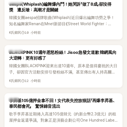
K-POP
aespa〈Whiplash〉編舞爆內鬥！她哭訴「做了8成」卻沒得
獎 遭反嗆：高潮才是關鍵
韓國女團aespa招牌歌曲〈Whiplash〉近日爆出編舞功勞之爭！
知名編舞家Renan在Mnet新節目《Street World Fighter：
Directors' War》預告中，公開談及自己在〈Whiplash〉編舞上的
10 小時前
K氏鄉民
貢獻，直言明明自己完成約8成舞蹈，2025 KOREA Awards「年
度編舞大賞」卻由Lachica拿走，讓她至今仍感到相當不平。
K-POP
BLACKPINK 10週年惹怒粉絲！Jisoo急發文道歉 韓網風向
大逆轉：更有好感了
韓國女團BLACKPINK迎來出道10週年，原本是值得慶祝的大日
子，卻因官方活動安排引發粉絲不滿，甚至傳出有人持高爾夫
球桿到YG娛樂大樓鬧事。Jisoo今（8日）也親自發文向BLINK
12 小時前
K氏鄉民
道歉，坦言這次紀念日「好像是充滿歉意的一天」。
韓星
李昇基105億押金拿不回！女代表失控放狠話「再爆李昇基、
泰民都會死」 驚悚錄音流出
歌手李昇基近期捲入高達105億韓元（約新台幣2.3億元）的租
屋押金返還爭議，對象正是演藝企劃公司One Hundred Label
代表車佳媛(차가원)。如今事件再掀風波，YouTuber李鎮浩公開