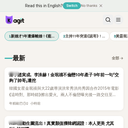
Read this in English?
Switch
No thanks
1
2
3
新婚才1年遭爆離婚！《藍…
主持11年突退《認哥》！…
黃晸珉
最新
全部
→
韓星
掰了趙寅成、李洙赫！金珉禧不倫戀10年產子 9年前一句「交
夠了帥哥」遭挖
韓國女星金珉禧與大22歲導演洪常秀洪尚秀因合作2015年電影
《這時對，那時錯》擦出愛火，兩人不倫戀曝光後一路交往至
今，戀情已持續近10年，並於去年迎來兩人的兒子。金珉禧也
2 小時前
年糕歐巴
將透過洪常秀執導的新片《無處安放我的眼睛》（暫譯，
Nowhere To Lay My Eyes）正式回歸大銀幕，這也是她產後
首度以演員身分復出。不過，新片尚未上映，她9年前電影中的
K-POP
H2H活動生圖流出！真實顏值獲韓網認證：本人更美 尤其
一句台詞卻突然被韓網翻出，意外再度掀起熱議。