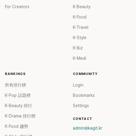
For Creators
K-Beauty
K-Food
K-Travel
K-Style
K-Biz
K-Medi
RANKINGS
COMMUNITY
所有排行榜
Login
K-Pop 話題榜
Bookmarks
K-Beauty 排行
Settings
K-Drama 排行榜
CONTACT
K-Food 趨勢
admin@kagit.kr