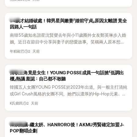
韓星
54歲才結婚破處！韓男星與嫩妻「婚前守貞」原因太離譜 竟全
因路人一句話
南韓55歲知名諧星沈賢燮去年與小11歲圈外女友鄭英琳步入婚
姻，近日在節目中分享與妻子的戀愛故事，笑稱兩人原本想享
受兩人世界，沒想到站在飯店門口時竟被路人認出，還一路替
2 天前
年糕歐巴
他們加油打氣，讓他害羞到最後直接放棄進飯店，意外成了婚
前一直堅守「婚前守貞」的原因之一。
K-POP
情歌主角竟是女生！YOUNG POSSE成員一句話掀「低調出
櫃」熱議 羞認：自己都不敢聽
韓國五人女團YOUNG POSSE於2023年出道，與一般主打清純
或Girl Crush風格的女團不同，她們以濃厚的Hip-Hop元素、自
創Rap及成員親自參與創作為特色，MV也融入美式街頭、塗
2 天前
K氏鄉民
鴉、滑板等文化元素。雖然並非出身四大經紀公司，仍憑藉鮮
明的音樂風格，在海外尤其是歐美市場累積不少人氣，逐漸成
為第五代女團中極具辨識度的新生代代表之一。
熱議討論
韓娛熱議-繼太妍、HANRORO後！AKMU秀賢確定加盟J-
POP翻唱企劃