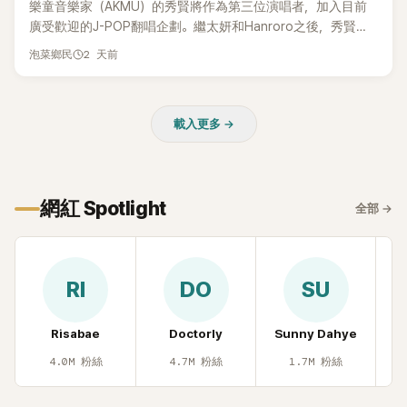
樂童音樂家（AKMU）的秀賢將作為第三位演唱者，加入目前
廣受歡迎的J-POP翻唱企劃。繼太妍和Hanroro之後，秀賢已
獲選為第三首翻唱歌曲的主唱，並於近期完成錄音。
2 天前
泡菜鄉民
載入更多 →
網紅 Spotlight
全部
→
RI
DO
SU
Risabae
Doctorly
Sunny Dahye
H
4.0M
粉絲
4.7M
粉絲
1.7M
粉絲