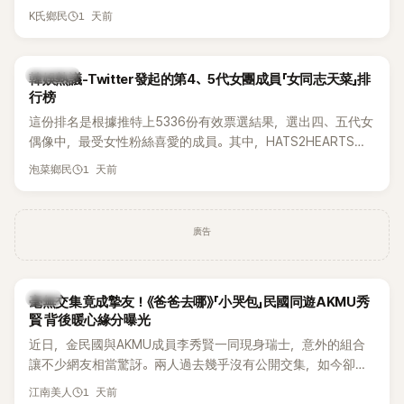
被質疑在舞台上使用臀墊，如今最新打歌舞台曝光後，再度因
1 天前
K氏鄉民
身形比例引發熱議。
熱議討論
韓娛熱議-Twitter發起的第4、5代女團成員「女同志天菜」排
行榜
這份排名是根據推特上5336份有效票選結果，選出四、五代女
偶像中，最受女性粉絲喜愛的成員。其中，HATS2HEARTS成
員包攬了前三名，展現了她們在女性社群中的高人氣。
1 天前
泡菜鄉民
廣告
韓星
毫無交集竟成摯友！《爸爸去哪》「小哭包」民國同遊AKMU秀
賢 背後暖心緣分曝光
近日，金民國與AKMU成員李秀賢一同現身瑞士，意外的組合
讓不少網友相當驚訝。兩人過去幾乎沒有公開交集，如今卻一
起踏上瑞士之旅，也讓粉絲紛紛好奇：「他們到底是怎麼認識
1 天前
江南美人