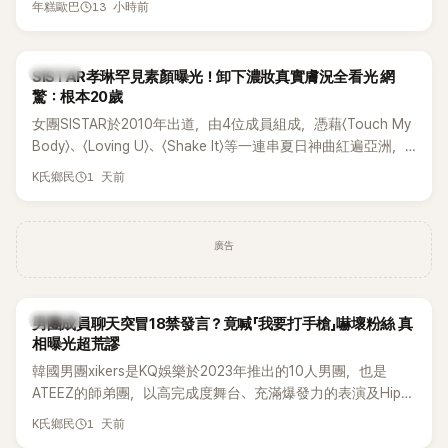
13 小時前
年糕歐巴
一段與車佳媛過去的通話錄音，當中出現「李昇基身邊的人會全
部死掉」等激烈言論，引發外界譁然。
K-POP
SISTAR孝琳罕見素顏曝光！卸下濃妝真實膚況全看光 網
驚：根本20歲
女團SISTAR於2010年出道，由4位成員組成，憑藉〈Touch My
Body〉、〈Loving U〉、〈Shake It〉等一連串夏日神曲紅遍亞洲，
獲封「夏日女王」。不過，團體在出道滿7年後宣布解散，成員各
1 天前
K氏鄉民
自投入個人演藝事業。向來以性感火辣形象和強大舞台氣場著
稱的孝琳，近日在社群分享與「排球女王」金軟景聚餐的日常，
不僅展現兩人多年不變的好交情，她幾乎素顏入鏡的真實模
廣告
樣，也意外掀起網友熱議。
K-POP
男團成員聊天突冒18禁發言？竟喊「我要打手槍」嚇壞粉絲 真
相曝光超荒謬
韓國男團xikers是KQ娛樂於2023年推出的10人男團，也是
ATEEZ的師弟團，以高完成度舞台、充滿爆發力的表演及Hip-
Hop風格聞名，出道後迅速累積大批海內外粉絲，近年也陸續
1 天前
K氏鄉民
登上Lollapalooza等國際大型音樂節，展現新生代男團的舞台