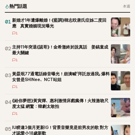
熱門話題
本週
新婚才1年遭爆離婚！《藍調》韓志旼唐氏症姊二度回
01
應 真實婚姻現況曝光
1
主持11年突退《認哥》！金希澈終於說真話 姜鎬童成
02
最大關鍵
1
黃晸珉77通電話錄音曝光！崩潰喊「拜託放過我」 爆料
03
女曾是SHINee、NCT站姐
1
《給你夢想》黃寅燁、惠利激情床戲瘋傳！火辣激吻尺
04
度太猛 網驚：韓劇太敢拍
1
IU睽違3個月更新IG！背景音樂竟是前男友的歌 對方
05
才認愛小18歲新歡