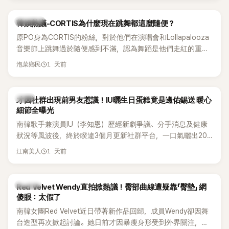
實力。
熱議討論
韓娛熱議-CORTIS為什麼現在跳舞都這麼隨便？
原PO身為CORTIS的粉絲，對於他們在演唱會和Lollapalooza
音樂節上跳舞過於隨便感到不滿，認為舞蹈是他們走紅的重要
原因，希望他們能更認真地表演。
1 天前
泡菜鄉民
韓星
才因社群出現前男友惹議！IU曬生日蛋糕竟是邊佑錫送 暖心
細節全曝光
南韓歌手兼演員IU（李知恩）歷經新劇爭議、分手消息及健康
狀況等風波後，終於睽違3個月更新社群平台，一口氣曬出20
張近況照，讓大批粉絲又驚又喜。其中，一張生日蛋糕照意外
1 天前
江南美人
掀起熱議，不僅送禮人的身分曝光，就連貼文背景音樂也被眼
尖網友發現暗藏玄機，在韓網引發兩波討論。
K-POP
Red Velvet Wendy直拍掀熱議！臀部曲線遭疑靠「臀墊」 網
傻眼：太假了
南韓女團Red Velvet近日帶著新作品回歸，成員Wendy卻因舞
台造型再次掀起討論。她日前才因暴瘦身形受到外界關注，又