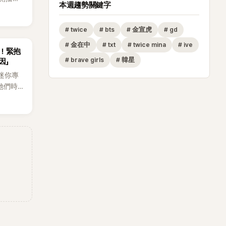
毫不閃
本週趨勢關鍵字
 話題
段發言卻
鎮脫口
#
twice
#
bts
#
金宣虎
#
gd
將焦點
過記者
女性」意
智惠聽了
#
金在中
#
txt
#
twice mina
#
ive
崩！緊抱
？」李瑞
#
brave girls
#
韓星
因」
，不知道
新迷你專
更加輕
是她們時
口坦
12週
。她回
演唱
始被說是
來新歌
她只好親
程中數
解釋，當
種方式，
，那我乾
動過。」
又驚又
智惠就為
了一場泳
站在一
勢，畫