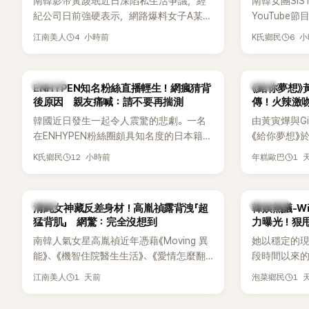
南韓影帝黃晸珉近日深陷私生活爭議，經
南韓女團SI
識度的新生
紀公司日前強硬表示，網路爆料女子A某涉
YouTub
嫌長期跟蹤黃晸珉，已正式採取法律行
更首度坦承
4 小時前
6 
江南美人
K氏鄉民
動。不過，A並未停止發聲，持續透過社群
友。她表示
平台公開爆料，反駁經紀公司的說法，強
同樣的事情現
調兩人一直維持雙向聯繫，並非外界所稱
不管」，直率
K-POP
韓劇
ENHYPEN知名粉絲直播輕生！網瘋猜背
《給你夢想》
的單方面騷擾。如今，韓媒《Dispatch》再
後原因 親友痛喊：請不要再揣測
傳！火辣激
曝光雙方77通電話的錄音內容，而A也首
拍
韓國近日發生一起令人震驚的悲劇。一名
由黃寅燁與Gi
度承認自己過去曾是SHINee、NCT等偶像
在ENHYPEN粉絲圈頗具知名度的日本籍女
《給你夢想》
團體的「站姐」，事件持續延燒。
粉絲，日前在TikTok直播期間輕生，最終
入高潮，男
12 小時前
1 
K氏鄉民
年糕歐巴
不幸身亡，消息曝光後震驚韓網，也讓不
新播出的第8
少粉絲湧入社群平台哀悼。事發後，死者
出現床戲橋
親友也陸續出面證實噩耗，並呼籲外界停
傳，引發觀
韓星
熱議討論
清純女神藏反差身材！高胤禎露背洩「超
韓娛熱議-Win
止揣測，盼逝者安息。
猛背肌」 網驚：完全沒想到
力曝光！狠甩
南韓人氣女星高胤禎近年憑藉《Moving 異
她以穩定的
能》、《機智住院醫生生活》、《愛情怎麼翻
段時間以來的
譯？》、《努力克服自卑的我們》等多部熱門
骨頭，怎麼
1 天前
1 
江南美人
泡菜鄉民
作品，躍升為韓劇新一代女神代表，不僅
音量？
演技備受肯定，精緻五官與清新空靈的氣