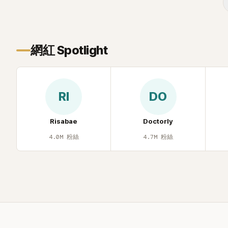
網紅 Spotlight
RI
DO
Risabae
Doctorly
4.0M
粉絲
4.7M
粉絲