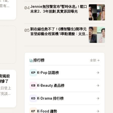
星（별，
後育有兩
Jennie無預警宣布「暫時休息」！鬆口
04
也是韓
未來2、3年規劃 真實原因曝光
星首度
因，竟是
她點頭
劉在錫也救不了！《機智醫生》鄭準元
05
首登綜藝全程當機 1舉動遭酸：太沒誠
意
排行榜
全部
→
KP
K-Pop 話題榜
韶宥揭前
傷慘了
KB
K-Beauty 產品榜
近日登上
罕見談及
KD
K-Drama 排行榜
整5年沒
原因，
白讓現
KF
K-Food 趨勢