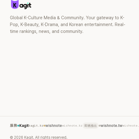
Global K-Culture Media & Community. Your gateway to K-
Pop, K-Beauty, K-Drama, and Korean entertainment. Real-
time rankings, news, and community.
服務
Kagit
kagit.kr
wishnote
wishnote.kr
wishnote.tw
wishnote
即將推出
©
2026
Kagit. All rights reserved.