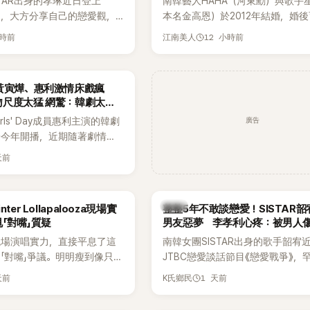
STAR出身的孝琳近日登上
南韓藝人HAHA（河東勳）與歌手
代代表之一。
e節目，大方分享自己的戀愛觀，
本名金高恩）於2012年結婚，婚
過去曾遭最好的朋友搶走男
子一女，一家五口生活幸福美滿，
小時前
12 小時前
江南美人
，當時選擇瀟灑放手，但如果
國演藝圈公認的模範夫妻。近日，
在再發生，「我絕對不會坐視
公開當年決定嫁給HAHA的關鍵原
發言掀起熱議。
一句讓她至今仍難忘的話，也成為
黃寅燁、惠利激情床戲瘋
步入婚姻的最大理由。
吻尺度太猛 網驚：韓劇太敢
廣告
rls' Day成員惠利主演的韓劇
於今年開播，近期隨著劇情進
女主角的感情線快速升溫。最
天前
集不僅上演火辣吻戲，更接連
段，讓相關片段在網路上瘋
眾熱烈討論。
韓星
ter Lollapalooza現場實
整整5年不敢談戀愛！SISTAR
「對嘴」質疑
男友惡夢 李孝利心疼：被男人
現場演唱實力，直接平息了這
南韓女團SISTAR出身的歌手韶宥
「對嘴」爭議。明明瘦到像只剩
JTBC戀愛談話節目《戀愛戰爭》，
還能唱出這麼驚人的爆發力和
自己的感情生活，不僅坦言已經整
天前
1 天前
K氏鄉民
有談戀愛，更首度透露空窗至今的
全與上一段戀情有關，一番真心告