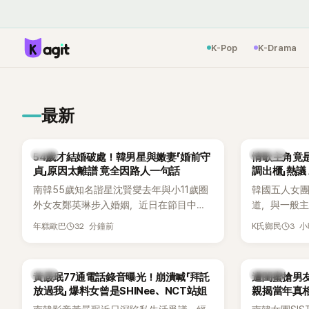
K-Pop
K-Drama
最新
韓星
K-POP
54歲才結婚破處！韓男星與嫩妻「婚前守
情歌主角竟
貞」原因太離譜 竟全因路人一句話
調出櫃」熱議
南韓55歲知名諧星沈賢燮去年與小11歲圈
韓國五人女團Y
外女友鄭英琳步入婚姻，近日在節目中分
道，與一般主打
享與妻子的戀愛故事，笑稱兩人原本想享
團不同，她們以
32 分鐘前
3 
年糕歐巴
K氏鄉民
受兩人世界，沒想到站在飯店門口時竟被
創Rap及成
路人認出，還一路替他們加油打氣，讓他
融入美式街
害羞到最後直接放棄進飯店，意外成了婚
雖然並非出
韓星
K-POP
黃晸珉77通電話錄音曝光！崩潰喊「拜託
遭閨蜜搶男友
前一直堅守「婚前守貞」的原因之一。
的音樂風格
放過我」 爆料女曾是SHINee、NCT站姐
親揭當年真相
不少人氣，
手