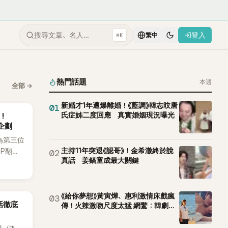
搜尋文章、名人…
登入
⌘K
繁中
熱門話題
本週
全部
→
新婚才1年遭爆離婚！《藍調》韓志旼唐
01
氏症姊二度回應 真實婚姻現況曝光
後！
企劃
為第三位
主持11年突退《認哥》！金希澈終於說
OP翻唱
02
真話 姜鎬童成最大關鍵
賢已獲
近期完
《給你夢想》黃寅燁、惠利激情床戲瘋
03
話徹底
傳！火辣激吻尺度太猛 網驚：韓劇太
敢拍