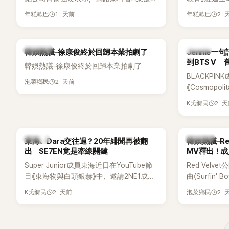
嫌長期跟蹤黃晸珉的嫌疑人，已採取法律
被爆出一段
1 天前
2 
年糕歐巴
年糕歐巴
行動。不過，A某並未因此停止發聲，5日
當年差點不
再度透過社群平台公開更多內容，反駁經
男團偶像的
紀公司的說法，強調兩人的聯繫一直都是
熱議討論
K-POP
韓娛熱議-徐康俊終於回歸本業拍劇了
Jennie
「雙向互動」，並非外界所稱的單方面騷擾。
到BTS V
韓娛熱議-徐康俊終於回歸本業拍劇了
BLACKPIN
2 天前
泡菜鄉民
《Cosmopo
Tame Impa
2 
K氏鄉民
Remix）
「共同朋友」
BTS成員V
K-POP
熱議討論
東海、Dara交往過？20年緋聞再被翻
韓娛熱議-Red 
出 SE7EN竟是牽線關鍵
MV釋出！
Super Junior成員東海近日在YouTube節
Red Velv
目《東海物與白頭銀赫》中，邀請2NE1成員
曲〈Surfin
Dara擔任嘉賓。兩人不僅回憶出道前的青
享受夏日，
2 天前
2 
K氏鄉民
泡菜鄉民
澀往事，也首度聊起當年鬧得沸沸揚揚的
緋聞，讓東海忍不住笑說：「真的有很多粉
絲以為我們交往過。」