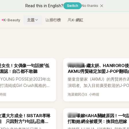
Read this in English?
Switch
No thanks
K-Beauty
主題
排行榜
K-網紅
熱議討論
是女生！女偶像一句話掀「低
韓娛熱議-繼太妍、HANRORO
 羞認：自己都不敢聽
AKMU秀賢確定加盟J-POP翻唱
OUNG POSSE於2023年出
樂童音樂家（AKMU）的秀賢將作
清純或Girl Crush風格的女
演唱者，加入目前廣受歡迎的J-P
濃厚的Hip-Hop元素、自
企劃。繼太妍和Hanroro之後，秀
小時前
3 小時前
泡菜鄉民
員親自參與創作為特色，MV也
選為第三首翻唱歌曲的主唱，並於
頭、塗鴉、滑板等文化元素。
成錄音。
身四大經紀公司，仍憑藉鮮明
韓星
還大方成全！SISTAR孝琳
星首曝嫁HAHA關鍵原因！一句
，在海外尤其是歐美市場累積
 只因對方「1句話」忍痛放
打動她 網全被暖哭：換我也想嫁
逐漸成為第五代女團中極具辨