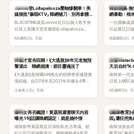
質也擄獲大批粉絲。近日，她因分享一組
K-POP
熱議討論
Jennie登Lollapalooza壓軸慘翻車！美
韓娛熱議-無
近況照意外掀起熱議，不是因為仙氣十足
媒狠批「像唱KTV」 韓網補刀：別再拿體
網暴動：根
的美貌，而是藏在纖細身材下的超狂背肌
力當藉口
BLACKPINK成員Jennie近日以個人歌手身
一位偶像成
與肩膀線條，反差感十足，讓不少網友看
分登上美國大型音樂節《Lollapalooza
引起廣泛討
傻直呼：「原來她身材這麼猛！」
Chicago》主舞台，不僅成為首位擔任該音
僅外型出眾
1 天前
1 
K氏鄉民
泡菜鄉民
樂節Headliner（壓軸主秀）的K-POP女
SOLO歌手，寫下全新紀錄。然而，演出結
束後卻掀起兩極評價，不僅現場歌唱實力
韓星
K-POP
神童才宣布回歸！《大逃脫》8年元老無預
沒被Wate
遭部分網友質疑，就連美國當地媒體也毫
警退出 韓網崩潰：節目靈魂沒了
天后自封「K
不留情給出負評，甚至形容整場演出「就像
《大逃脫》是韓國tvN推出的招牌密室逃脫實
南韓第一代女團
一場豪華KTV」。
境綜藝，自2018年至2021年共播出4季，
日登上MBC綜藝
由鄭鍾淵PD打造完整的「大逃脫宇宙
分享近況，
1 天前
1 
江南美人
K氏鄉民
（DTCU）」，憑藉燒腦劇情、電影級場景
Waterbo
與龐大世界觀，累積大批死忠粉絲，被譽
演出，更幽默
為韓國最具代表性的密室逃脫綜藝之一。
『Bada（海）
韓星
韓星
爆料女再丟鐵證！黃晸珉避妻聊天內容
《鐵拳教育》
根本只是懂了
曝光 1句話讓韓網認定：就是婚外情
因」遭狂挖
引發網友熱
南韓影帝黃晸珉近日深陷私生活爭議，經
南韓演員金武烈
紀公司日前強硬表示，網路爆料者A某是涉
教育》紅遍全