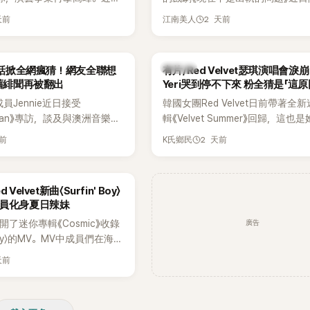
場瞬間笑成一片。對此，李智惠也
鮮為人知的出道祕辛，原來他
為宣傳新作品，四位主演一同出演
躲，淡定接招，兩人鬥嘴默契十足。
天前
2 天前
江南美人
是以演員身分出道，而是成為
YouTube節目，不料訪談中的一
接著一路延燒到過去的爭議。李瑞
一員。
意外掀起爭議。不少網友認為，他
補刀：「妳以前不是還在游泳池開
放在金憓秀的身材，言論帶有「物化
會？」直接點名她當年的風波。李
K-POP
一句話掀全網瘋猜！網友全聯想
有片/Red Velvet瑟琪演唱會淚
味，引發大量批評。
忍不住笑說：「哥怎麼連這個都知道
 舊緋聞再被翻出
Yeri哭到停不下來 粉全猜是「這原
鎮則回嘴：「那時候新聞鬧那麼大
K成員Jennie近日接受
韓國女團Red Velvet日前帶著全
才奇怪吧。」一來一往，氣氛反而
litan》專訪，談及與澳洲音樂人
輯《Velvet Summer》回歸，這也
鬆。 談到當年情況，李智惠終於鬆
la合作推出〈Dracula（JENNIE
隔2年再度推出新作品。為慶祝出道
言，當時確實被質疑動過隆胸手術
天前
2 天前
K氏鄉民
〉的幕後故事，沒想到她一句關於
年，五位成員也一連舉辦三場粉絲
憶：「拍了比基尼照片之後，就開
的回答，竟再次引發外界對她與
會，與粉絲共同回顧經典歌曲、帶
不是去隆乳了。」為了澄清誤會，
緋聞的討論。
舞台。不過，成員瑟琪卻在演出過
自站出來說清楚。 李智惠進一步
Velvet新曲〈Surfin' Boy〉
度落淚，令人相當心疼。
時隆胸手術幾乎只有「腋下切開」一
成員化身夏日辣妹
「所以我就想，既然一直說我有做
廣告
et公開了迷你專輯《Cosmic》收錄
脆把腋下給大家看，證明我根本沒
' Boy〉的MV。MV中成員們在海邊
一句話說完，全場瞬間炸鍋，來賓
展現了清爽活潑的魅力。
笑。 事實上，早在 2006 年，李
天前
了證明自己沒有「隆乳」，真的召開
裝記者招待會。當時她穿著比基尼
排攝影機前，面對媒體擺出各種姿