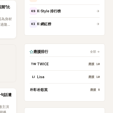
開「比
KS
K-Style 排行榜
因為身材
KI
K-網紅榜
動過隆乳
火線，召
這場記者
至今的
節目中親
應援排行
全部
→
題再度被
藝節目
請同時
TW
TWICE
應援
10
群」
13位
LI
Lisa
應援
10
的生活日
李智惠會
朴彩
朴彩英
應援
5
。聊到
一句話遭
：「妳不
中縮短
澈主演
法，讓現
開播，