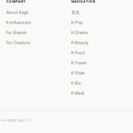
COMPANY
婚後育有兩個女兒，一家四口生活
NAVIGATION
滿。如今除了持續活躍於綜藝節目
About Kagit
首頁
營的 YouTube 頻道也即將突破
近年內容深受網友喜愛，再度迎來
K-Influencers
K-Pop
二春。
For Brands
K-Drama
For Creators
K-Beauty
K-Food
K-Travel
K-Style
K-Biz
K-Medi
.tw
→ 整併至 kagit.kr TC