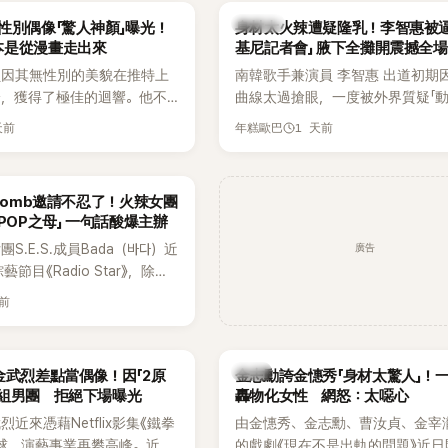
場來賓都相當震驚。
K-POP
性別偶像「驚人神顏」曝光！
身材太火辣遭疑隆乳！李智惠被逼
本是從漫畫走出來
基尼記者會」 腋下全攤開震撼全場
員因其無性別的美貌在推特上
南韓歌手兼演員 李智惠 出道初期
論，獲得了極佳的迴響。他不
曲線太過搶眼，一度被外界質疑「
，舞技也備受讚譽。
手術」，最後甚至被公司安排親上
天前
1 天前
年糕歐巴
開前所未見的「泳裝記者會」澄清。
會後來還被韓國演藝圈點名為流傳
「三大記者會」之一。近日她在綜藝
rbomb邀請不忍了！火辣女團
口回憶這段「隆乳疑雲黑歷史」，話
-POP之母」 一句話酸爆主辦
翻出來熱議。 2日播出的 SBS 綜
廣告
S.E.S.成員Bada（바다）近
《我的經紀人太難搞－秘書鎮》，邀
節目《Radio Star》，除了
兼顧工作與育兒的演藝圈代表「媽媽
還罕見公開向夏季音樂節
——李智惠、李賢怡、李恩亨，以第
天前
mb喊話，笑稱自己至今從未受邀
「My Star」身分登場，分享最真實
表示：「我名字就叫
常。 節目一開始，李瑞鎮 率先與
』，Waterbomb卻沒找我，這
合，兩人邊搭車邊聊天，氣氛輕鬆
韓星
金武烈差點當偶像！因「2原
金志勳誇金憓秀「身材太驚人」！
皮毛。」一番話笑翻全場，也
最近的新聞，李瑞鎮突然直球發問
角組男團 拒絕下場曝光
轟物化女性 網怒：太噁心
議。
是上新聞了？說妳去做整形？是人
近來憑藉Netflix影集《鐵拳
由金憓秀、金志勳、曹汝貞、金宰
手術嗎？」一貫犀利又不留情的問
球，演藝事業再攀高峰。近日
的戲劇《現在不是出軌的問題》近日