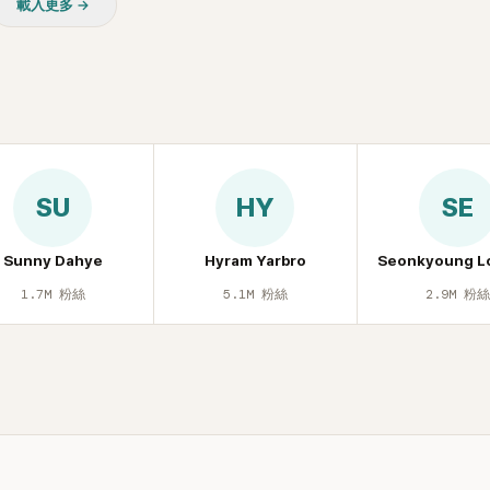
載入更多 →
面至今仍被網友津津樂道。 這段
議、直接公開腋下畫面自證清白的
度被提起，節目現場立刻充滿驚呼
聲，也再次讓人見識到她面對流言
去」的直率性格。其實她過去也曾在 
節目《脫掉鞋子恢單4Men》 中，
那張當年引發話題的「腋下比基尼照
重提這段至今仍被粉絲視為黑歷史
SU
HY
SE
的事件。 回顧李智惠的演藝路，她
1998 年以混聲團體 S#arp 成員
道，該團在 2000 年代初期紅極
Sunny Dahye
Hyram Yarbro
Seonkyoung L
李智惠、徐智英兩位女成員，以及
1.7M
粉絲
5.1M
粉絲
2.9M
粉
炫、Chris Kim 兩位男成員組成
爆出長達四年的團內霸凌風波，甚
徐智英母親對李智惠言語辱罵、動
議，最終團體於 2002 年解散。 
後，李智惠轉型 solo，靠著綜藝
力持續活躍演藝圈。據悉，她當年
S#arp，也與 李尚敏 的賞識有關。
面，李智惠於 2017 年與圈外男友