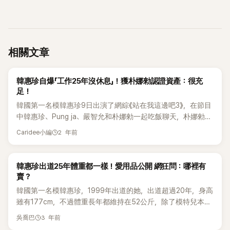
相關文章
K-POP
韓惠珍自爆「工作25年沒休息」！獲朴娜勑認證資產：很充
足！
韓國第一名模韓惠珍9日出演了網綜《站在我這邊吧3》，在節目
中韓惠珍、Pung ja、嚴智允和朴娜勑一起吃飯聊天，朴娜勑更
大爆韓惠珍過往的戀愛往事。 朴娜勑與韓惠珍關係非常好，當
2 年前
Caridee小編
天朴娜勑被問到：「是否知道彼此有多少資產」時回答說：「大概
知道」。 韓惠珍卻驚訝地回答說：「你知道我的資產嗎？」 對此，
朴娜勑卻搞笑地補充說：「韓惠珍姐姐偶爾會透露一次。」 朴娜
K-POP
韓惠珍出道25年體重都一樣！愛用品公開 網狂問：哪裡有
勑補充說：「這個姐姐和正在曖昧的男人交往的時候，在姐姐家
賣？
中我們二對二、四個人一起約會了。但是這個姐姐真的是乾淨
韓國第一名模韓惠珍，1999年出道的她，出道超過20年，身高
利落的人，到底整理得有多好，桌子上竟然有健康保險費通知
雖有177cm，不過體重長年都維持在52公斤，除了模特兒本業
書。」 韓惠珍卻大方地說：「本來就放那裡，但絕對不是故意放
外，也參演過許多綜藝節目，是韓國家喻戶曉的明星。 本人除
3 年前
在那裡的，但你們問我『你有多少財產？』 的話，其實我都可以
吳喬巴
了常上節目外，也很喜歡透過自己的IG以及YouTube頻道與粉
給你看。」 韓惠珍說道：「但你們不會跟我結婚吧⋯⋯因為我一年