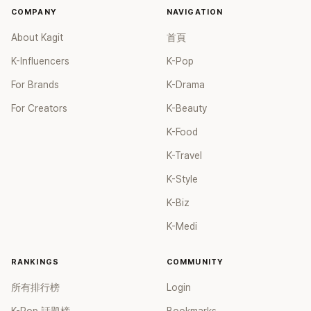
COMPANY
NAVIGATION
About Kagit
首頁
K-Influencers
K-Pop
For Brands
K-Drama
For Creators
K-Beauty
K-Food
K-Travel
K-Style
K-Biz
K-Medi
RANKINGS
COMMUNITY
所有排行榜
Login