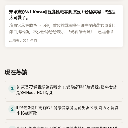
絲們互動，更是經常分享自己維持身材的祕訣給粉絲，讓人能
都沒有休息，工作了25年。」，對此朴娜勑代替韓惠珍回答道她
更能感受到她對於自我管理的堅持。 1日，她也在自己的
K-POP
宋承憲《SNL Korea》首度挑戰喜劇演技！粉絲高喊：『造型
的資產：「很充裕！」 今年41歲的韓惠珍於1999年出道成為模特
YouTube頻道放上新影片，公開自己平常會攜帶的東西，從包
太可愛了』
兒，被稱為韓國第一名模。2010年開始出演不同的綜藝節目，
包、3C、香水到各種飾品等，各種物品都鉅細靡遺地仔細介
如《強心臟》、《SNL Korea》、《黃金漁場 Radio Star》、《我獨自
演員宋承憲將放下身段，首次挑戰演藝生涯中的高難度喜劇！
紹。 其中，韓惠珍也公開了自己的減重好朋友「我不管是去運
生活》等。韓惠珍也曾經公開過與《我獨自生活》的固定成員全炫
節目播出前，不少粉絲紛紛表示：『光看預告照片，已經非常期
動，還是去拍攝，都會帶著蛋白質奶昔」，直接在罐子裡放進黑
茂戀愛，公開戀愛事實一年後宣佈分手，節目組當時更提到兩
待！』、『造型太可愛了』 『憲哥』將作爲全新喜劇秀《SNL Korea》
4 年前
豆粉，要喝的時候再加入杏仁奶，因為都是可以室溫保存的東
江南美人
人都將暫時從節目下車。
第三季的第一位主持人，開啓新賽季的第一炮。他將通過本節
西，所以攜帶也更方便。 對於一個模特兒來說，維持身材是一
目挑戰至今爲止在任何地方都沒有展現過的搞笑演技。在與鄭
輩子的功課，為了拍攝好看，無時無刻都需要對自己進行管
尚勳合作的《守護地球》環節中，宋承憲將裝扮成外星人，展現
理，但是控制飲食卻不是那麼容易，韓惠珍也是因為這樣才準
出破格的外貌。 在事先公開的劇照中，他戴着與雕塑般的臉形
備了蛋白質奶昔。 韓惠珍解釋「控制飲食的時候，如果沒有其
成對比的搞笑假髮，引發無盡笑聲！接着，在模仿電影《那小子
現在熱讀
他輔助的東西，就算一直覺得很不安，也會覺得更餓」。並且繼
真帥》的同名環節中，宋承憲飾演上古四大天王，展現了完美的
續說明「這個東西對我來說，就是在我肚子餓的瞬間，能夠讓我
校服風格和與妻子朱玄英的甜蜜默契；與競爭對手申東燁燃燒
輕鬆度過的東西」。 網友們看了影片也大讚「感覺就是因為她一
黃晸珉77通電話錄音曝光！崩潰喊「拜託放過我」 爆料女曾
兄弟情，散發出『依然帥氣的傢伙』的存在感。此外，還有不少
1
直都在進行自我管理，所以每次看到她都覺得美貌又再度上升
是SHINee、NCT站姐
《SNL KOREA》原班人馬粉墨登場！在模仿真實戀愛綜藝的《她
一個等級，我很尊敬惠珍xi的勤勞」、「那個黑豆粉哪裡有
的X》環節中，秀智作爲第一個X出演，以『眉毛取向』的完美外
賣…?」。 小編：小編也要黑豆粉買起來了!!
貌和與此形成對比的清純頭腦與其他X展開激烈的競爭。1995
IU睽違3個月更新IG！背景音樂竟是前男友的歌 對方才認愛
2
小18歲新歡
年以模特兒出道的宋承憲，翌年參加MBC電視劇《三男三女》踏
入影視圈。憲哥憑經典劇《藍色生死戀》，紅遍亞洲各地，從此
成為「韓流」明星。 宋承憲近年通過《伊甸園之東》、《我的公