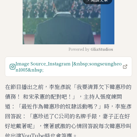
Powered by 
GliaStudios
M
Image Source_Instagram |&nbsp;songseungheo
u
n1005&nbsp;
t
e
在節目播出之前，李施彥說「我要清算欠下韓惠珍的
債務！ 和宋承憲的配對吧！」，主持人張度練問
道：「最近作為韓惠珍的奴隸活動嗎？」時，李施彥
回答說：「惠珍送了C公司的名牌手錶，妻子正在好
好地戴著呢」，懷著感激的心情回答說每次韓惠珍叫
他出演YouTube時也會答應。