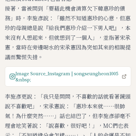
接著，當被問到「要藉此機會清算欠下韓惠珍的債
務」時，李施彥說：「雖然不知道惠珍的心意，但惠
珍的母親總是說『給我們惠珍介紹一下男人吧』，本
來沒有人想起來，但就想到了一個人」，並指著宋承
憲，當時在旁邊喝水的宋承憲因為突如其來的相親提
議而驚慌失措。
Image Source_Instagram | songseungheon1005
&nbsp;
李施彥更說：「我只是問問，不喜歡的話就看著鏡頭
說不喜歡吧」，宋承憲說：「惠珍本來就⋯⋯很帥
氣！為什麼突然⋯⋯」話也結巴了，但李施彥卻毫不
理會地笑著說：「說喜歡，很好吧！」，MC們也表
示：「不知道緣分會怎樣⋯⋯」、「人的命運是不知