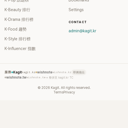
K-Pop 話題榜
Bookmarks
K-Beauty 排行
Settings
K-Drama 排行榜
CONTACT
K-Food 趨勢
admin@kagit.kr
K-Style 排行榜
K-Influencer 指數
服務
Kagit
kagit.kr
wishnote
wishnote.kr
即將推出
wishnote.tw
wishnote.tw
→ 整併至 kagit.kr TC
©
2026
Kagit. All rights reserved.
Terms
Privacy