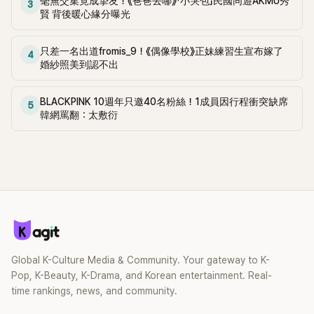
毫無交集竟成摯友！《爸爸去哪》「小哭包」民國同遊AKMU秀
3
主》、《仁醫》、《當男人戀愛時》、《師任堂》、《Voice 4》等劇演
賢 背後暖心緣分曝光
繹不同角色，俘虜不少粉絲的心。
只差一名出道fromis_9！《偶像學校》正妹練習生宣布嫁了
4
婚紗照美到認不出
BLACKPINK 10週年只邀40名粉絲！1成員因行程衝突缺席
5
韓網罵翻：太敷衍
Global K-Culture Media & Community. Your gateway to K-
Pop, K-Beauty, K-Drama, and Korean entertainment. Real-
time rankings, news, and community.