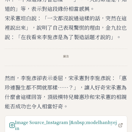
道的」等，表示對這段緣份相當感興。
宋承憲坦白說：「一次都沒說過這樣的話，突然在這
裡說出來」，說明了自己表現驚慌的理由，金九拉也
說：「在我看來李施彥是為了製造話題才說的」。
廣告
然而，李施彥卻表示委屈，宋承憲對李施彥說：「惠
珍連醫生都不問就那樣⋯⋯？」，讓人好奇宋承憲為
什麼會這樣回答，頂級模特兒韓惠珍和宋承憲的相親
能否成功也令人相當好奇。
Image Source_Instagram |&nbsp;modelhanhyej
in