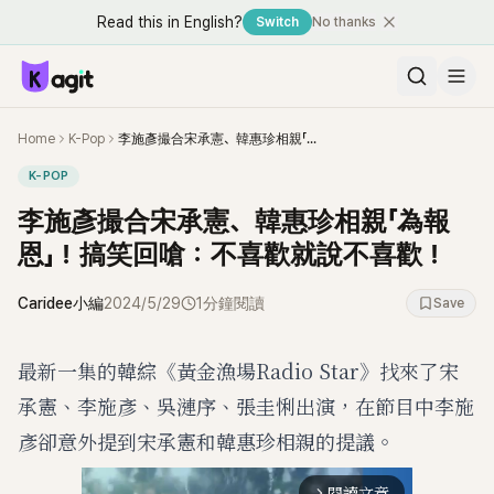
Read this in English?
Switch
No thanks
Home
K-Pop
李施彥撮合宋承憲、韓惠珍相親「為報恩」！搞笑回嗆：不喜歡就說不喜歡！
K-POP
李施彥撮合宋承憲、韓惠珍相親「為報
恩」！搞笑回嗆：不喜歡就說不喜歡！
Caridee小編
2024/5/29
1分鐘閱讀
Save
最新一集的韓綜《黃金漁場Radio Star》找來了宋
承憲、李施彥、吳漣序、張圭悧出演，在節目中李施
彥卻意外提到宋承憲和韓惠珍相親的提議。
閱讀文章
arrow_forward_ios