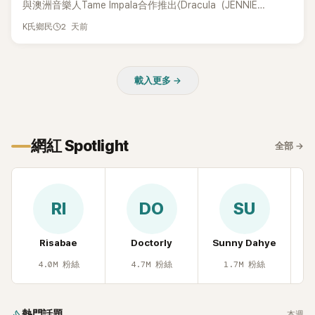
與澳洲音樂人Tame Impala合作推出〈Dracula（JENNIE
Remix）〉的幕後故事，沒想到她一句關於「共同朋友」的回答，
2 天前
K氏鄉民
竟再次引發外界對她與BTS成員V緋聞的討論。
載入更多 →
網紅 Spotlight
全部
→
RI
DO
SU
Risabae
Doctorly
Sunny Dahye
H
4.0M
粉絲
4.7M
粉絲
1.7M
粉絲
熱門話題
本週