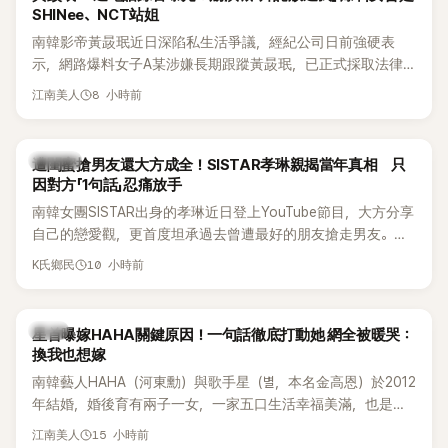
SHINee、NCT站姐
南韓影帝黃晸珉近日深陷私生活爭議，經紀公司日前強硬表
示，網路爆料女子A某涉嫌長期跟蹤黃晸珉，已正式採取法律
行動。不過，A並未停止發聲，持續透過社群平台公開爆料，反
8 小時前
江南美人
駁經紀公司的說法，強調兩人一直維持雙向聯繫，並非外界所
稱的單方面騷擾。如今，韓媒《Dispatch》再曝光雙方77通電話
的錄音內容，而A也首度承認自己過去曾是SHINee、NCT等偶
K-POP
遭閨蜜搶男友還大方成全！SISTAR孝琳親揭當年真相 只
像團體的「站姐」，事件持續延燒。
因對方「1句話」忍痛放手
南韓女團SISTAR出身的孝琳近日登上YouTube節目，大方分享
自己的戀愛觀，更首度坦承過去曾遭最好的朋友搶走男友。她
表示，當時選擇瀟灑放手，但如果同樣的事情現在再發生，「我
10 小時前
K氏鄉民
絕對不會坐視不管」，直率發言掀起熱議。
韓星
星首曝嫁HAHA關鍵原因！一句話徹底打動她 網全被暖哭：
換我也想嫁
南韓藝人HAHA（河東勳）與歌手星（별，本名金高恩）於2012
年結婚，婚後育有兩子一女，一家五口生活幸福美滿，也是韓
國演藝圈公認的模範夫妻。近日，星首度公開當年決定嫁給
15 小時前
江南美人