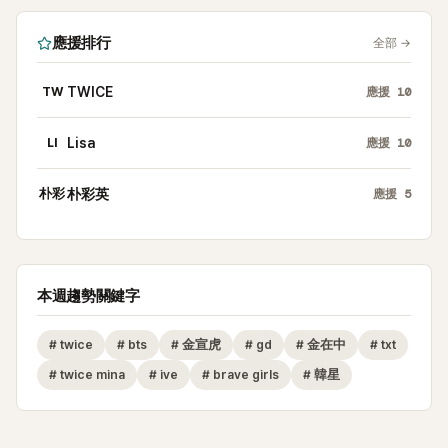
應援排行
全部
→
TW
TWICE
應援
10
LI
Lisa
應援
10
朴彩
朴彩英
應援
5
本週趨勢關鍵字
#
twice
#
bts
#
金宣虎
#
gd
#
金在中
#
txt
#
twice mina
#
ive
#
brave girls
#
韓星