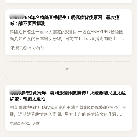
HAHA的關鍵原因，竟是一句讓她至今仍難忘的話，也成為她
點頭步入婚姻的最大理由。
K-POP
ENHYPEN知名粉絲直播輕生！網瘋猜背後原因 親友痛
喊：請不要再揣測
韓國近日發生一起令人震驚的悲劇。一名在ENHYPEN粉絲圈
頗具知名度的日本籍女粉絲，日前在TikTok直播期間輕生，最
終不幸身亡，消息曝光後震驚韓網，也讓不少粉絲湧入社群平
15 小時前
K氏鄉民
台哀悼。事發後，死者親友也陸續出面證實噩耗，並呼籲外界
停止揣測，盼逝者安息。
廣告
韓劇
《給你夢想》黃寅燁、惠利激情床戲瘋傳！火辣激吻尺度太猛
網驚：韓劇太敢拍
由黃寅燁與Girls' Day成員惠利主演的韓劇《給你夢想》於今年開
播，近期隨著劇情進入高潮，男女主角的感情線快速升溫。最
新播出的第8集不僅上演火辣吻戲，更接連出現床戲橋段，讓
1 天前
年糕歐巴
相關片段在網路上瘋傳，引發觀眾熱烈討論。