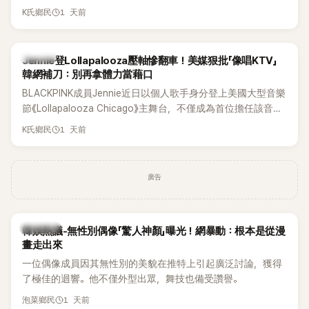
年沒有談戀愛，更首度透露空窗至今的原因，全與上一段戀情
1 天前
K氏鄉民
有關，一番真心告白讓現場來賓都相當震驚。
K-POP
Jennie登Lollapalooza壓軸慘翻車！美媒狠批「像唱KTV」
韓網補刀：別再拿體力當藉口
BLACKPINK成員Jennie近日以個人歌手身分登上美國大型音樂
節《Lollapalooza Chicago》主舞台，不僅成為首位擔任該音樂
節Headliner（壓軸主秀）的K-POP女SOLO歌手，寫下全新紀
1 天前
K氏鄉民
錄。然而，演出結束後卻掀起兩極評價，不僅現場歌唱實力遭
部分網友質疑，就連美國當地媒體也毫不留情給出負評，甚至
形容整場演出「就像一場豪華KTV」。
廣告
熱議討論
韓娛熱議-無性別偶像「驚人神顏」曝光！網暴動：根本是從漫
畫走出來
一位偶像成員因其無性別的美貌在推特上引起廣泛討論，獲得
了極佳的迴響。他不僅外型出眾，舞技也備受讚譽。
1 天前
泡菜鄉民