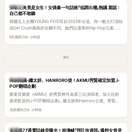
K-POP
情歌主角竟是女生！女偶像一句話掀「低調出櫃」熱議 羞認：
自己都不敢聽
韓國五人女團YOUNG POSSE於2023年出道，與一般主打清純
或Girl Crush風格的女團不同，她們以濃厚的Hip-Hop元素、自
創Rap及成員親自參與創作為特色，MV也融入美式街頭、塗
6 小時前
K氏鄉民
鴉、滑板等文化元素。雖然並非出身四大經紀公司，仍憑藉鮮
明的音樂風格，在海外尤其是歐美市場累積不少人氣，逐漸成
為第五代女團中極具辨識度的新生代代表之一。
廣告
熱議討論
韓娛熱議-繼太妍、HANRORO後！AKMU秀賢確定加盟J-
POP翻唱企劃
樂童音樂家（AKMU）的秀賢將作為第三位演唱者，加入目前
廣受歡迎的J-POP翻唱企劃。繼太妍和Hanroro之後，秀賢已
獲選為第三首翻唱歌曲的主唱，並於近期完成錄音。
6 小時前
泡菜鄉民
韓星
黃晸珉77通電話錄音曝光！崩潰喊「拜託放過我」 爆料女曾是