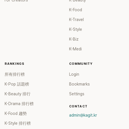
For Creators
K-Beauty
K-Food
K-Travel
K-Style
K-Biz
K-Medi
RANKINGS
COMMUNITY
所有排行榜
Login
K-Pop 話題榜
Bookmarks
K-Beauty 排行
Settings
K-Drama 排行榜
CONTACT
K-Food 趨勢
admin@kagit.kr
K-Style 排行榜