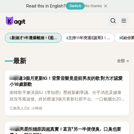
Read this in English?
Switch
No thanks
1
2
3
新婚才1年遭爆離婚！《藍…
主持11年突退《認哥》！…
《給你
最新
全部
→
韓星
IU睽違3個月更新IG！背景音樂竟是前男友的歌 對方才認愛
小18歲新歡
南韓歌手兼演員IU（李知恩）歷經新劇爭議、分手消息及健康
狀況等風波後，終於睽違3個月更新社群平台，一口氣曬出20
張近況照，讓大批粉絲又驚又喜。不過，比起照片本身，更引
2 小時前
江南美人
發熱議的是，她竟選用前男友張基河所屬樂團的歌曲作為背景
音樂，意外掀起韓網討論。
韓星
45歲男星拒婚原因超真實！直言「另一半便便臭、口臭也要