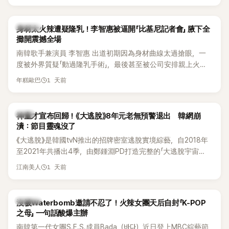
K-POP
身材太火辣遭疑隆乳！李智惠被逼開「比基尼記者會」 腋下全
攤開震撼全場
南韓歌手兼演員 李智惠 出道初期因為身材曲線太過搶眼，一
度被外界質疑「動過隆乳手術」，最後甚至被公司安排親上火
線，召開前所未見的「泳裝記者會」澄清。這場記者會後來還被
1 天前
年糕歐巴
韓國演藝圈點名為流傳至今的「三大記者會」之一。近日她在綜
藝節目中親口回憶這段「隆乳疑雲黑歷史」，話題再度被翻出來
熱議。 2日播出的 SBS 綜藝節目《我的經紀人太難搞－秘書
韓星
神童才宣布回歸！《大逃脫》8年元老無預警退出 韓網崩
鎮》，邀請同時兼顧工作與育兒的演藝圈代表「媽媽群」——李智
潰：節目靈魂沒了
惠、李賢怡、李恩亨，以第13位「My Star」身分登場，分享最真
《大逃脫》是韓國tvN推出的招牌密室逃脫實境綜藝，自2018年
實的生活日常。 節目一開始，李瑞鎮 率先與李智惠會合，兩人
至2021年共播出4季，由鄭鍾淵PD打造完整的「大逃脫宇宙
邊搭車邊聊天，氣氛輕鬆。聊到最近的新聞，李瑞鎮突然直球
（DTCU）」，憑藉燒腦劇情、電影級場景與龐大世界觀，累積
發問：「妳不是上新聞了？說妳去做整形？是人中縮短手術嗎？」
1 天前
江南美人
大批死忠粉絲，被譽為韓國最具代表性的密室逃脫綜藝之一。
一貫犀利又不留情的問法，讓現場瞬間笑成一片。對此，李智
惠也毫不閃躲，淡定接招，兩人鬥嘴默契十足。 話題接著一路
延燒到過去的爭議。李瑞鎮脫口補刀：「妳以前不是還在游泳池
K-POP
沒被Waterbomb邀請不忍了！火辣女團天后自封「K-POP
開過記者會？」直接點名她當年的風波。李智惠聽了忍不住笑
之母」 一句話酸爆主辦
說：「哥怎麼連這個都知道？」李瑞鎮則回嘴：「那時候新聞鬧那
南韓第一代女團S.E.S.成員Bada（바다）近日登上MBC綜藝節