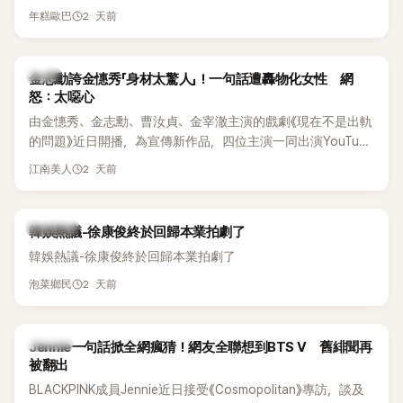
體解散後，李智惠轉型 solo，靠著綜藝與歌唱實力持續活躍演
他當年差點不是以演員身分出道，而是成為男團偶像的一員。
2 天前
年糕歐巴
藝圈。據悉，她當年能加入 S#arp，也與 李尚敏 的賞識有關。
感情方面，李智惠於 2017 年與圈外男友結婚，婚後育有兩個
女兒，一家四口生活幸福美滿。如今除了持續活躍於綜藝節
韓星
金志勳誇金憓秀「身材太驚人」！一句話遭轟物化女性 網
目，她經營的 YouTube 頻道也即將突破百萬訂閱，近年內容深
怒：太噁心
受網友喜愛，再度迎來事業第二春。
由金憓秀、金志勳、曹汝貞、金宰澈主演的戲劇《現在不是出軌
的問題》近日開播，為宣傳新作品，四位主演一同出演YouTube
節目，不料訪談中的一段發言卻意外掀起爭議。不少網友認
2 天前
江南美人
為，他將焦點放在金憓秀的身材，言論帶有「物化女性」意味，
引發大量批評。
熱議討論
韓娛熱議-徐康俊終於回歸本業拍劇了
韓娛熱議-徐康俊終於回歸本業拍劇了
2 天前
泡菜鄉民
K-POP
Jennie一句話掀全網瘋猜！網友全聯想到BTS V 舊緋聞再
被翻出
BLACKPINK成員Jennie近日接受《Cosmopolitan》專訪，談及