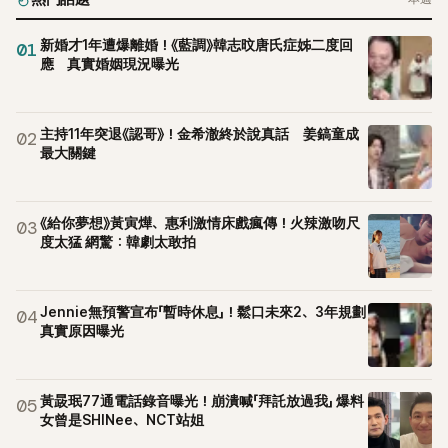
新婚才1年遭爆離婚！《藍調》韓志旼唐氏症姊二度回
01
應 真實婚姻現況曝光
主持11年突退《認哥》！金希澈終於說真話 姜鎬童成
02
最大關鍵
《給你夢想》黃寅燁、惠利激情床戲瘋傳！火辣激吻尺
03
度太猛 網驚：韓劇太敢拍
Jennie無預警宣布「暫時休息」！鬆口未來2、3年規劃
04
真實原因曝光
黃晸珉77通電話錄音曝光！崩潰喊「拜託放過我」 爆料
05
女曾是SHINee、NCT站姐