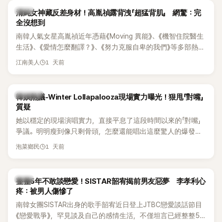
韓星
清純女神藏反差身材！高胤禎露背洩「超猛背肌」 網驚：完
全沒想到
南韓人氣女星高胤禎近年憑藉《Moving 異能》、《機智住院醫生
生活》、《愛情怎麼翻譯？》、《努力克服自卑的我們》等多部熱門
作品，躍升為韓劇新一代女神代表，不僅演技備受肯定，精緻
1 天前
江南美人
五官與清新空靈的氣質也擄獲大批粉絲。近日，她因分享一組
近況照意外掀起熱議，不是因為仙氣十足的美貌，而是藏在纖
細身材下的超狂背肌與肩膀線條，反差感十足，讓不少網友看
熱議討論
韓娛熱議-Winter Lollapalooza現場實力曝光！狠甩「對嘴」
傻直呼：「原來她身材這麼猛！」
質疑
她以穩定的現場演唱實力，直接平息了這段時間以來的「對嘴」
爭議。明明瘦到像只剩骨頭，怎麼還能唱出這麼驚人的爆發力
和音量？
1 天前
泡菜鄉民
韓星
整整5年不敢談戀愛！SISTAR韶宥揭前男友惡夢 李孝利心
疼：被男人傷慘了
南韓女團SISTAR出身的歌手韶宥近日登上JTBC戀愛談話節目
《戀愛戰爭》，罕見談及自己的感情生活，不僅坦言已經整整5