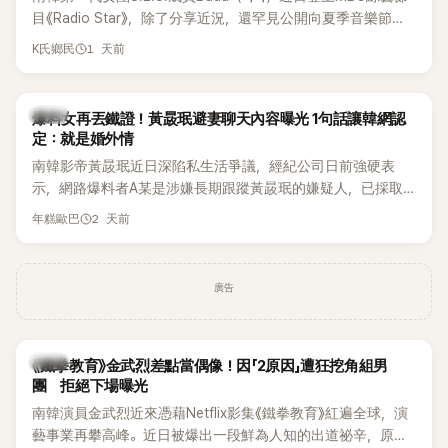
麼大，不知道才奇怪吧。」一來一往，氣氛反而更加輕鬆。 談到
目《Radio Star》，除了分享近況，還罕見公開向夏季音樂節
當年情況，李智惠終於鬆口坦言，當時確實被質疑動過隆胸手
Waterbomb喊話，笑稱自己至今從未受邀演出，更幽默表示：
1 天前
K氏鄉民
術。她回憶：「拍了比基尼照片之後，就開始被說是不是去隆乳
「我名字就叫『Bada（海）』，Waterbomb卻沒找我，這根本只
了。」為了澄清誤會，她只好親自站出來說清楚。 李智惠進一步
是懂了皮毛。」一番話笑翻全場，也引發網友熱議。
解釋，當時隆胸手術幾乎只有「腋下切開」一種方式，「所以我就
韓星
想，既然一直說我有做，那我乾脆把腋下給大家看，證明我根
爆料女再丟鐵證！黃晸珉避妻聊天內容曝光 1句話讓韓網認
定：就是婚外情
本沒動過。」一句話說完，全場瞬間炸鍋，來賓又驚又笑。 事實
上，早在 2006 年，李智惠就為了證明自己沒有「隆乳」，真的
南韓影帝黃晸珉近日深陷私生活爭議，經紀公司日前強硬表
召開了一場泳裝記者招待會。當時她穿著比基尼站在一排攝影
示，網路爆料者A某是涉嫌長期跟蹤黃晸珉的嫌疑人，已採取
機前，面對媒體擺出各種姿勢，畫面至今仍被網友津津樂道。
法律行動。不過，A某並未因此停止發聲，5日再度透過社群平
2 天前
年糕歐巴
這段為平息爭議、直接公開腋下畫面自證清白的往事再度被提
台公開更多內容，反駁經紀公司的說法，強調兩人的聯繫一直
起，節目現場立刻充滿驚呼聲與笑聲，也再次讓人見識到她面
都是「雙向互動」，並非外界所稱的單方面騷擾。
對流言時「豁出去」的直率性格。其實她過去也曾在 SBS 節目
廣告
《脫掉鞋子恢單4Men》 中，親自公開那張當年引發話題的「腋下
比基尼照」，再次重提這段至今仍被粉絲視為黑歷史代表作的事
件。 回顧李智惠的演藝路，她於 1998 年以混聲團體 S#arp 成
員身分出道，該團在 2000 年代初期紅極一時，由李智惠、徐
韓星
《鐵拳教育》金武烈差點當偶像！因「2原因」遭狂挖角組男
智英兩位女成員，以及張錫炫、Chris Kim 兩位男成員組成。不
團 拒絕下場曝光
過後來爆出長達四年的團內霸凌風波，甚至傳出徐智英母親對
南韓演員金武烈近來憑藉Netflix影集《鐵拳教育》紅遍全球，演
李智惠言語辱罵、動手等爭議，最終團體於 2002 年解散。 團
藝事業再攀高峰。近日被爆出一段鮮為人知的出道祕辛，原來