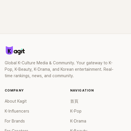
Global K-Culture Media & Community. Your gateway to K-
Pop, K-Beauty, K-Drama, and Korean entertainment. Real-
time rankings, news, and community.
COMPANY
NAVIGATION
About Kagit
首頁
K-Influencers
K-Pop
For Brands
K-Drama