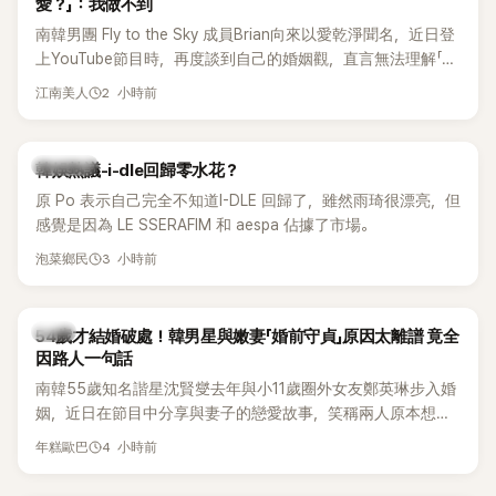
愛？」：我做不到
南韓男團 Fly to the Sky 成員Brian向來以愛乾淨聞名，近日登
上YouTube節目時，再度談到自己的婚姻觀，直言無法理解「連
另一半的口臭、便便臭都要愛」這種說法，更大方表明自己是不
2 小時前
江南美人
婚主義者，一番超直白發言掀起熱議。
熱議討論
韓娛熱議-i-dle回歸零水花？
原 Po 表示自己完全不知道I-DLE 回歸了，雖然雨琦很漂亮，但
感覺是因為 LE SSERAFIM 和 aespa 佔據了市場。
3 小時前
泡菜鄉民
韓星
54歲才結婚破處！韓男星與嫩妻「婚前守貞」原因太離譜 竟全
因路人一句話
南韓55歲知名諧星沈賢燮去年與小11歲圈外女友鄭英琳步入婚
姻，近日在節目中分享與妻子的戀愛故事，笑稱兩人原本想享
受兩人世界，沒想到站在飯店門口時竟被路人認出，還一路替
4 小時前
年糕歐巴
他們加油打氣，讓他害羞到最後直接放棄進飯店，意外成了婚
前一直堅守「婚前守貞」的原因之一。