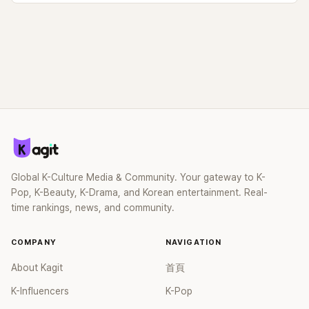
Global K-Culture Media & Community. Your gateway to K-
Pop, K-Beauty, K-Drama, and Korean entertainment. Real-
time rankings, news, and community.
COMPANY
NAVIGATION
About Kagit
首頁
K-Influencers
K-Pop