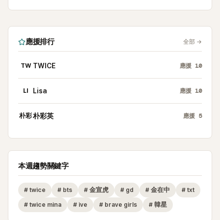
應援排行
全部
→
TW
TWICE
應援
10
LI
Lisa
應援
10
朴彩
朴彩英
應援
5
本週趨勢關鍵字
#
twice
#
bts
#
金宣虎
#
gd
#
金在中
#
txt
#
twice mina
#
ive
#
brave girls
#
韓星