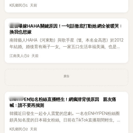
表示，當時選擇瀟灑放手，但如果同樣的事情現在再發生，「我
1 天前
K氏鄉民
絕對不會坐視不管」，直率發言掀起熱議。
韓星
星首曝嫁HAHA關鍵原因！一句話徹底打動她 網全被暖哭：
換我也想嫁
南韓藝人HAHA（河東勳）與歌手星（별，本名金高恩）於2012
年結婚，婚後育有兩子一女，一家五口生活幸福美滿，也是韓
國演藝圈公認的模範夫妻。近日，星首度公開當年決定嫁給
2 天前
江南美人
HAHA的關鍵原因，竟是一句讓她至今仍難忘的話，也成為她
點頭步入婚姻的最大理由。
廣告
K-POP
ENHYPEN知名粉絲直播輕生！網瘋猜背後原因 親友痛
喊：請不要再揣測
韓國近日發生一起令人震驚的悲劇。一名在ENHYPEN粉絲圈
頗具知名度的日本籍女粉絲，日前在TikTok直播期間輕生，最
終不幸身亡，消息曝光後震驚韓網，也讓不少粉絲湧入社群平
2 天前
K氏鄉民