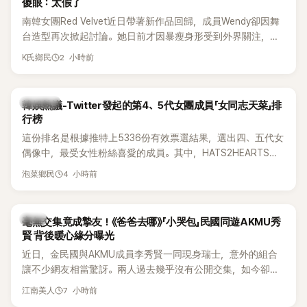
傻眼：太假了
南韓女團Red Velvet近日帶著新作品回歸，成員Wendy卻因舞
台造型再次掀起討論。她日前才因暴瘦身形受到外界關注，又
被質疑在舞台上使用臀墊，如今最新打歌舞台曝光後，再度因
2 小時前
K氏鄉民
身形比例引發熱議。
熱議討論
韓娛熱議-Twitter發起的第4、5代女團成員「女同志天菜」排
行榜
這份排名是根據推特上5336份有效票選結果，選出四、五代女
偶像中，最受女性粉絲喜愛的成員。其中，HATS2HEARTS成
員包攬了前三名，展現了她們在女性社群中的高人氣。
4 小時前
泡菜鄉民
韓星
毫無交集竟成摯友！《爸爸去哪》「小哭包」民國同遊AKMU秀
賢 背後暖心緣分曝光
近日，金民國與AKMU成員李秀賢一同現身瑞士，意外的組合
讓不少網友相當驚訝。兩人過去幾乎沒有公開交集，如今卻一
起踏上瑞士之旅，也讓粉絲紛紛好奇：「他們到底是怎麼認識
7 小時前
江南美人
的？」