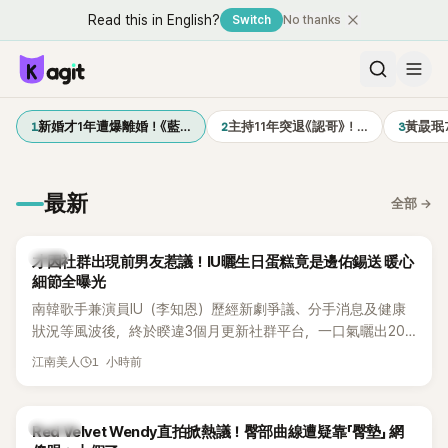
Read this in English?
Switch
No thanks
1
2
3
新婚才1年遭爆離婚！《藍…
主持11年突退《認哥》！…
黃晸珉
最新
全部
→
韓星
才因社群出現前男友惹議！IU曬生日蛋糕竟是邊佑錫送 暖心
細節全曝光
南韓歌手兼演員IU（李知恩）歷經新劇爭議、分手消息及健康
狀況等風波後，終於睽違3個月更新社群平台，一口氣曬出20
張近況照，讓大批粉絲又驚又喜。其中，一張生日蛋糕照意外
1 小時前
江南美人
掀起熱議，不僅送禮人的身分曝光，就連貼文背景音樂也被眼
尖網友發現暗藏玄機，在韓網引發兩波討論。
K-POP
Red Velvet Wendy直拍掀熱議！臀部曲線遭疑靠「臀墊」 網