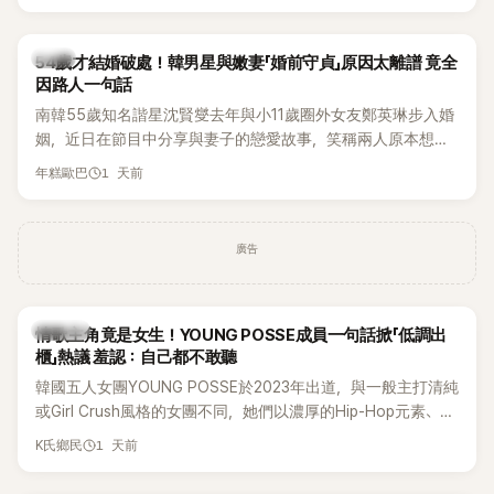
韓星
54歲才結婚破處！韓男星與嫩妻「婚前守貞」原因太離譜 竟全
因路人一句話
南韓55歲知名諧星沈賢燮去年與小11歲圈外女友鄭英琳步入婚
姻，近日在節目中分享與妻子的戀愛故事，笑稱兩人原本想享
受兩人世界，沒想到站在飯店門口時竟被路人認出，還一路替
1 天前
年糕歐巴
他們加油打氣，讓他害羞到最後直接放棄進飯店，意外成了婚
前一直堅守「婚前守貞」的原因之一。
廣告
K-POP
情歌主角竟是女生！YOUNG POSSE成員一句話掀「低調出
櫃」熱議 羞認：自己都不敢聽
韓國五人女團YOUNG POSSE於2023年出道，與一般主打清純
或Girl Crush風格的女團不同，她們以濃厚的Hip-Hop元素、自
創Rap及成員親自參與創作為特色，MV也融入美式街頭、塗
1 天前
K氏鄉民
鴉、滑板等文化元素。雖然並非出身四大經紀公司，仍憑藉鮮
明的音樂風格，在海外尤其是歐美市場累積不少人氣，逐漸成