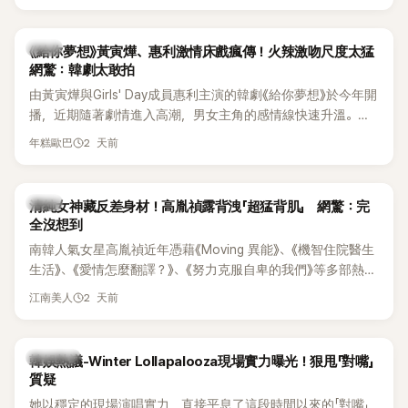
台哀悼。事發後，死者親友也陸續出面證實噩耗，並呼籲外界
停止揣測，盼逝者安息。
韓劇
《給你夢想》黃寅燁、惠利激情床戲瘋傳！火辣激吻尺度太猛
網驚：韓劇太敢拍
由黃寅燁與Girls' Day成員惠利主演的韓劇《給你夢想》於今年開
播，近期隨著劇情進入高潮，男女主角的感情線快速升溫。最
新播出的第8集不僅上演火辣吻戲，更接連出現床戲橋段，讓
2 天前
年糕歐巴
相關片段在網路上瘋傳，引發觀眾熱烈討論。
韓星
清純女神藏反差身材！高胤禎露背洩「超猛背肌」 網驚：完
全沒想到
南韓人氣女星高胤禎近年憑藉《Moving 異能》、《機智住院醫生
生活》、《愛情怎麼翻譯？》、《努力克服自卑的我們》等多部熱門
作品，躍升為韓劇新一代女神代表，不僅演技備受肯定，精緻
2 天前
江南美人
五官與清新空靈的氣質也擄獲大批粉絲。近日，她因分享一組
近況照意外掀起熱議，不是因為仙氣十足的美貌，而是藏在纖
細身材下的超狂背肌與肩膀線條，反差感十足，讓不少網友看
熱議討論
韓娛熱議-Winter Lollapalooza現場實力曝光！狠甩「對嘴」
傻直呼：「原來她身材這麼猛！」
質疑
她以穩定的現場演唱實力，直接平息了這段時間以來的「對嘴」