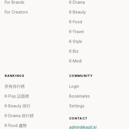
For Brands
K-Drama
For Creators
K-Beauty
K-Food
K-Travel
K-Style
K-Biz
K-Medi
RANKINGS
COMMUNITY
所有排行榜
Login
K-Pop 話題榜
Bookmarks
K-Beauty 排行
Settings
K-Drama 排行榜
CONTACT
K-Food 趨勢
admin@kagit.kr