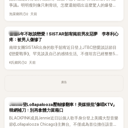
爭議。明明瘦到像只剩骨頭，怎麼還能唱出這麼驚人的爆發力
和音量？
2 天前
泡菜鄉民
韓星
整整5年不敢談戀愛！SISTAR韶宥揭前男友惡夢 李孝利心
疼：被男人傷慘了
南韓女團SISTAR出身的歌手韶宥近日登上JTBC戀愛談話節目
《戀愛戰爭》，罕見談及自己的感情生活，不僅坦言已經整整5
年沒有談戀愛，更首度透露空窗至今的原因，全與上一段戀情
2 天前
K氏鄉民
有關，一番真心告白讓現場來賓都相當震驚。
廣告
K-POP
Jennie登Lollapalooza壓軸慘翻車！美媒狠批「像唱KTV」
韓網補刀：別再拿體力當藉口
BLACKPINK成員Jennie近日以個人歌手身分登上美國大型音樂
節《Lollapalooza Chicago》主舞台，不僅成為首位擔任該音樂