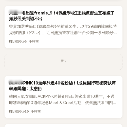
K-POP
只差一名出道fromis_9！《偶像學校》正妹練習生宣布嫁了
婚紗照美到認不出
曾參加選秀節目《偶像學校》的前練習生、現年29歲的韓國模特
兒柳智娜（유지나），近日無預警在社群平台公開一系列婚紗
照，親自宣布即將步入婚姻，消息曝光後讓不少曾追看節目的
8 小時前
K氏鄉民
粉絲又驚又喜，紛紛送上祝福。
廣告
K-POP
BLACKPINK 10週年只邀40名粉絲！1成員因行程衝突缺席
韓網罵翻：太敷衍
韓國人氣女團BLACKPINK將於8月8日迎來出道10週年，不過
即將舉辦的10週年紀念Meet & Greet活動，依舊無法看到四人
合體。根據韓媒《MyDaily》7日報導，當天將由Jisoo（智秀）、
10 小時前
K氏鄉民
Rosé與Jennie出席，Lisa則因行程安排確定缺席，再度引發粉
絲熱議。