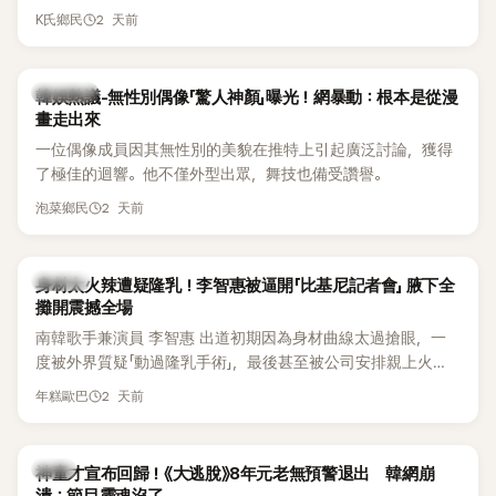
節Headliner（壓軸主秀）的K-POP女SOLO歌手，寫下全新紀
2 天前
K氏鄉民
錄。然而，演出結束後卻掀起兩極評價，不僅現場歌唱實力遭
部分網友質疑，就連美國當地媒體也毫不留情給出負評，甚至
形容整場演出「就像一場豪華KTV」。
熱議討論
韓娛熱議-無性別偶像「驚人神顏」曝光！網暴動：根本是從漫
畫走出來
一位偶像成員因其無性別的美貌在推特上引起廣泛討論，獲得
了極佳的迴響。他不僅外型出眾，舞技也備受讚譽。
2 天前
泡菜鄉民
K-POP
身材太火辣遭疑隆乳！李智惠被逼開「比基尼記者會」 腋下全
攤開震撼全場
南韓歌手兼演員 李智惠 出道初期因為身材曲線太過搶眼，一
度被外界質疑「動過隆乳手術」，最後甚至被公司安排親上火
線，召開前所未見的「泳裝記者會」澄清。這場記者會後來還被
2 天前
年糕歐巴
韓國演藝圈點名為流傳至今的「三大記者會」之一。近日她在綜
藝節目中親口回憶這段「隆乳疑雲黑歷史」，話題再度被翻出來
熱議。 2日播出的 SBS 綜藝節目《我的經紀人太難搞－秘書
韓星
神童才宣布回歸！《大逃脫》8年元老無預警退出 韓網崩
鎮》，邀請同時兼顧工作與育兒的演藝圈代表「媽媽群」——李智