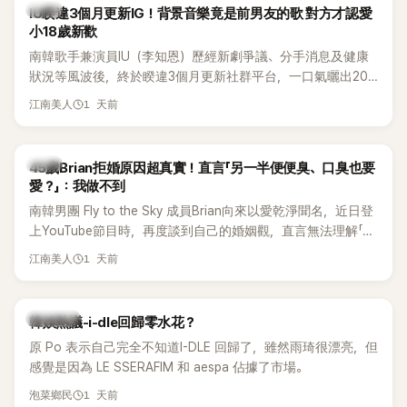
韓星
IU睽違3個月更新IG！背景音樂竟是前男友的歌 對方才認愛
小18歲新歡
南韓歌手兼演員IU（李知恩）歷經新劇爭議、分手消息及健康
狀況等風波後，終於睽違3個月更新社群平台，一口氣曬出20
張近況照，讓大批粉絲又驚又喜。不過，比起照片本身，更引
1 天前
江南美人
發熱議的是，她竟選用前男友張基河所屬樂團的歌曲作為背景
音樂，意外掀起韓網討論。
韓星
45歲Brian拒婚原因超真實！直言「另一半便便臭、口臭也要
愛？」：我做不到
南韓男團 Fly to the Sky 成員Brian向來以愛乾淨聞名，近日登
上YouTube節目時，再度談到自己的婚姻觀，直言無法理解「連
另一半的口臭、便便臭都要愛」這種說法，更大方表明自己是不
1 天前
江南美人
婚主義者，一番超直白發言掀起熱議。
熱議討論
韓娛熱議-i-dle回歸零水花？
原 Po 表示自己完全不知道I-DLE 回歸了，雖然雨琦很漂亮，但
感覺是因為 LE SSERAFIM 和 aespa 佔據了市場。
1 天前
泡菜鄉民