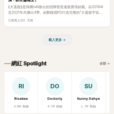
潰：節目靈魂沒了
惠、李賢怡、李恩亨，以第13位「My Star」身分登場，分享最真
《大逃脫》是韓國tvN推出的招牌密室逃脫實境綜藝，自2018年
實的生活日常。 節目一開始，李瑞鎮 率先與李智惠會合，兩人
至2021年共播出4季，由鄭鍾淵PD打造完整的「大逃脫宇宙
邊搭車邊聊天，氣氛輕鬆。聊到最近的新聞，李瑞鎮突然直球
（DTCU）」，憑藉燒腦劇情、電影級場景與龐大世界觀，累積
發問：「妳不是上新聞了？說妳去做整形？是人中縮短手術嗎？」
2 天前
江南美人
大批死忠粉絲，被譽為韓國最具代表性的密室逃脫綜藝之一。
一貫犀利又不留情的問法，讓現場瞬間笑成一片。對此，李智
惠也毫不閃躲，淡定接招，兩人鬥嘴默契十足。 話題接著一路
延燒到過去的爭議。李瑞鎮脫口補刀：「妳以前不是還在游泳池
載入更多 →
開過記者會？」直接點名她當年的風波。李智惠聽了忍不住笑
說：「哥怎麼連這個都知道？」李瑞鎮則回嘴：「那時候新聞鬧那
麼大，不知道才奇怪吧。」一來一往，氣氛反而更加輕鬆。 談到
當年情況，李智惠終於鬆口坦言，當時確實被質疑動過隆胸手
網紅 Spotlight
全部
→
術。她回憶：「拍了比基尼照片之後，就開始被說是不是去隆乳
了。」為了澄清誤會，她只好親自站出來說清楚。 李智惠進一步
解釋，當時隆胸手術幾乎只有「腋下切開」一種方式，「所以我就
想，既然一直說我有做，那我乾脆把腋下給大家看，證明我根
RI
DO
SU
本沒動過。」一句話說完，全場瞬間炸鍋，來賓又驚又笑。 事實
上，早在 2006 年，李智惠就為了證明自己沒有「隆乳」，真的
召開了一場泳裝記者招待會。當時她穿著比基尼站在一排攝影
Risabae
Doctorly
Sunny Dahye
H
機前，面對媒體擺出各種姿勢，畫面至今仍被網友津津樂道。
4.0M
粉絲
4.7M
粉絲
1.7M
粉絲
這段為平息爭議、直接公開腋下畫面自證清白的往事再度被提