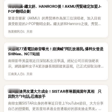
為第五代女團中極具辨識度的新生代代表之一。
熱議討論
韓娛熱議-繼太妍、HANRORO後！AKMU秀賢確定加盟J-
POP翻唱企劃
樂童音樂家（AKMU）的秀賢將作為第三位演唱者，加入目前
廣受歡迎的J-POP翻唱企劃。繼太妍和Hanroro之後，秀賢已
獲選為第三首翻唱歌曲的主唱，並於近期完成錄音。
1 天前
泡菜鄉民
韓星
黃晸珉77通電話錄音曝光！崩潰喊「拜託放過我」 爆料女曾是
SHINee、NCT站姐
南韓影帝黃晸珉近日深陷私生活爭議，經紀公司日前強硬表
示，網路爆料女子A某涉嫌長期跟蹤黃晸珉，已正式採取法律
行動。不過，A並未停止發聲，持續透過社群平台公開爆料，反
1 天前
江南美人
駁經紀公司的說法，強調兩人一直維持雙向聯繫，並非外界所
稱的單方面騷擾。如今，韓媒《Dispatch》再曝光雙方77通電話
的錄音內容，而A也首度承認自己過去曾是SHINee、NCT等偶
K-POP
遭閨蜜搶男友還大方成全！SISTAR孝琳親揭當年真相 只
像團體的「站姐」，事件持續延燒。
因對方「1句話」忍痛放手
南韓女團SISTAR出身的孝琳近日登上YouTube節目，大方分享
自己的戀愛觀，更首度坦承過去曾遭最好的朋友搶走男友。她