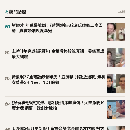
起，節目現場立刻充滿驚呼聲與笑聲，也再次讓人見識到她面
對流言時「豁出去」的直率性格。其實她過去也曾在 SBS 節目
熱門話題
本週
《脫掉鞋子恢單4Men》 中，親自公開那張當年引發話題的「腋下
比基尼照」，再次重提這段至今仍被粉絲視為黑歷史代表作的事
新婚才1年遭爆離婚！《藍調》韓志旼唐氏症姊二度回
01
件。 回顧李智惠的演藝路，她於 1998 年以混聲團體 S#arp 成
應 真實婚姻現況曝光
員身分出道，該團在 2000 年代初期紅極一時，由李智惠、徐
智英兩位女成員，以及張錫炫、Chris Kim 兩位男成員組成。不
過後來爆出長達四年的團內霸凌風波，甚至傳出徐智英母親對
主持11年突退《認哥》！金希澈終於說真話 姜鎬童成
02
李智惠言語辱罵、動手等爭議，最終團體於 2002 年解散。 團
最大關鍵
體解散後，李智惠轉型 solo，靠著綜藝與歌唱實力持續活躍演
藝圈。據悉，她當年能加入 S#arp，也與 李尚敏 的賞識有關。
感情方面，李智惠於 2017 年與圈外男友結婚，婚後育有兩個
黃晸珉77通電話錄音曝光！崩潰喊「拜託放過我」 爆料
03
女兒，一家四口生活幸福美滿。如今除了持續活躍於綜藝節
女曾是SHINee、NCT站姐
目，她經營的 YouTube 頻道也即將突破百萬訂閱，近年內容深
受網友喜愛，再度迎來事業第二春。
《給你夢想》黃寅燁、惠利激情床戲瘋傳！火辣激吻尺
04
度太猛 網驚：韓劇太敢拍
IU睽違3個月更新IG！背景音樂竟是前男友的歌 對方