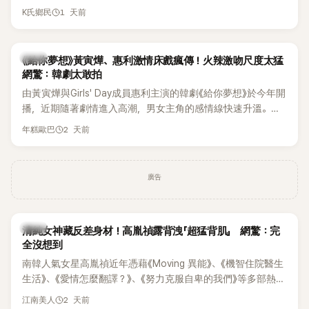
終不幸身亡，消息曝光後震驚韓網，也讓不少粉絲湧入社群平
1 天前
K氏鄉民
台哀悼。事發後，死者親友也陸續出面證實噩耗，並呼籲外界
停止揣測，盼逝者安息。
韓劇
《給你夢想》黃寅燁、惠利激情床戲瘋傳！火辣激吻尺度太猛
網驚：韓劇太敢拍
由黃寅燁與Girls' Day成員惠利主演的韓劇《給你夢想》於今年開
播，近期隨著劇情進入高潮，男女主角的感情線快速升溫。最
新播出的第8集不僅上演火辣吻戲，更接連出現床戲橋段，讓
2 天前
年糕歐巴
相關片段在網路上瘋傳，引發觀眾熱烈討論。
廣告
韓星
清純女神藏反差身材！高胤禎露背洩「超猛背肌」 網驚：完
全沒想到
南韓人氣女星高胤禎近年憑藉《Moving 異能》、《機智住院醫生
生活》、《愛情怎麼翻譯？》、《努力克服自卑的我們》等多部熱門
作品，躍升為韓劇新一代女神代表，不僅演技備受肯定，精緻
2 天前
江南美人