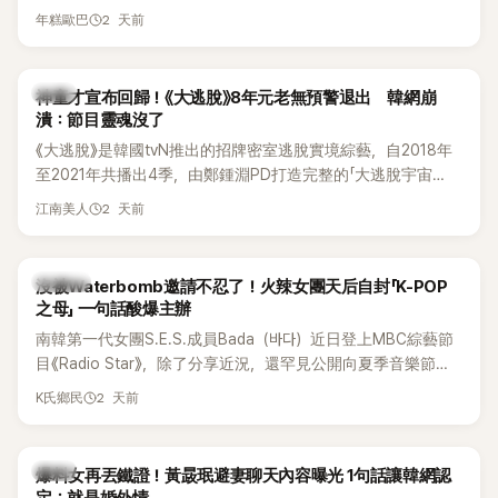
線，召開前所未見的「泳裝記者會」澄清。這場記者會後來還被
2 天前
年糕歐巴
韓國演藝圈點名為流傳至今的「三大記者會」之一。近日她在綜
藝節目中親口回憶這段「隆乳疑雲黑歷史」，話題再度被翻出來
熱議。 2日播出的 SBS 綜藝節目《我的經紀人太難搞－秘書
韓星
神童才宣布回歸！《大逃脫》8年元老無預警退出 韓網崩
鎮》，邀請同時兼顧工作與育兒的演藝圈代表「媽媽群」——李智
潰：節目靈魂沒了
惠、李賢怡、李恩亨，以第13位「My Star」身分登場，分享最真
《大逃脫》是韓國tvN推出的招牌密室逃脫實境綜藝，自2018年
實的生活日常。 節目一開始，李瑞鎮 率先與李智惠會合，兩人
至2021年共播出4季，由鄭鍾淵PD打造完整的「大逃脫宇宙
邊搭車邊聊天，氣氛輕鬆。聊到最近的新聞，李瑞鎮突然直球
（DTCU）」，憑藉燒腦劇情、電影級場景與龐大世界觀，累積
發問：「妳不是上新聞了？說妳去做整形？是人中縮短手術嗎？」
2 天前
江南美人
大批死忠粉絲，被譽為韓國最具代表性的密室逃脫綜藝之一。
一貫犀利又不留情的問法，讓現場瞬間笑成一片。對此，李智
惠也毫不閃躲，淡定接招，兩人鬥嘴默契十足。 話題接著一路
延燒到過去的爭議。李瑞鎮脫口補刀：「妳以前不是還在游泳池
K-POP
沒被Waterbomb邀請不忍了！火辣女團天后自封「K-POP
開過記者會？」直接點名她當年的風波。李智惠聽了忍不住笑
之母」 一句話酸爆主辦
說：「哥怎麼連這個都知道？」李瑞鎮則回嘴：「那時候新聞鬧那
南韓第一代女團S.E.S.成員Bada（바다）近日登上MBC綜藝節
麼大，不知道才奇怪吧。」一來一往，氣氛反而更加輕鬆。 談到
目《Radio Star》，除了分享近況，還罕見公開向夏季音樂節
當年情況，李智惠終於鬆口坦言，當時確實被質疑動過隆胸手
Waterbomb喊話，笑稱自己至今從未受邀演出，更幽默表示：
2 天前
K氏鄉民
術。她回憶：「拍了比基尼照片之後，就開始被說是不是去隆乳
「我名字就叫『Bada（海）』，Waterbomb卻沒找我，這根本只
了。」為了澄清誤會，她只好親自站出來說清楚。 李智惠進一步
是懂了皮毛。」一番話笑翻全場，也引發網友熱議。
解釋，當時隆胸手術幾乎只有「腋下切開」一種方式，「所以我就
韓星
想，既然一直說我有做，那我乾脆把腋下給大家看，證明我根
爆料女再丟鐵證！黃晸珉避妻聊天內容曝光 1句話讓韓網認