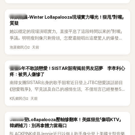
五官與清新空靈的氣質也擄獲大批粉絲。近日，她因分享一組
近況照意外掀起熱議，不是因為仙氣十足的美貌，而是藏在纖
細身材下的超狂背肌與肩膀線條，反差感十足，讓不少網友看
熱議討論
韓娛熱議-Winter Lollapalooza現場實力曝光！狠甩「對嘴」
傻直呼：「原來她身材這麼猛！」
質疑
她以穩定的現場演唱實力，直接平息了這段時間以來的「對嘴」
爭議。明明瘦到像只剩骨頭，怎麼還能唱出這麼驚人的爆發力
和音量？
2 天前
泡菜鄉民
韓星
整整5年不敢談戀愛！SISTAR韶宥揭前男友惡夢 李孝利心
疼：被男人傷慘了
南韓女團SISTAR出身的歌手韶宥近日登上JTBC戀愛談話節目
《戀愛戰爭》，罕見談及自己的感情生活，不僅坦言已經整整5
年沒有談戀愛，更首度透露空窗至今的原因，全與上一段戀情
2 天前
K氏鄉民
有關，一番真心告白讓現場來賓都相當震驚。
K-POP
Jennie登Lollapalooza壓軸慘翻車！美媒狠批「像唱KTV」
韓網補刀：別再拿體力當藉口
BLACKPINK成員Jennie近日以個人歌手身分登上美國大型音樂