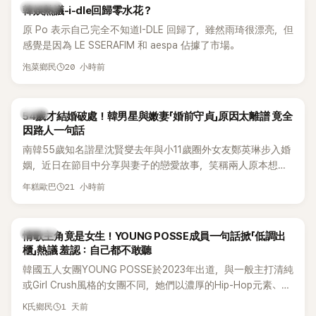
熱議討論
韓娛熱議-i-dle回歸零水花？
原 Po 表示自己完全不知道I-DLE 回歸了，雖然雨琦很漂亮，但
感覺是因為 LE SSERAFIM 和 aespa 佔據了市場。
20 小時前
泡菜鄉民
韓星
54歲才結婚破處！韓男星與嫩妻「婚前守貞」原因太離譜 竟全
因路人一句話
南韓55歲知名諧星沈賢燮去年與小11歲圈外女友鄭英琳步入婚
姻，近日在節目中分享與妻子的戀愛故事，笑稱兩人原本想享
受兩人世界，沒想到站在飯店門口時竟被路人認出，還一路替
21 小時前
年糕歐巴
他們加油打氣，讓他害羞到最後直接放棄進飯店，意外成了婚
前一直堅守「婚前守貞」的原因之一。
K-POP
情歌主角竟是女生！YOUNG POSSE成員一句話掀「低調出
櫃」熱議 羞認：自己都不敢聽
韓國五人女團YOUNG POSSE於2023年出道，與一般主打清純
或Girl Crush風格的女團不同，她們以濃厚的Hip-Hop元素、自
創Rap及成員親自參與創作為特色，MV也融入美式街頭、塗
1 天前
K氏鄉民