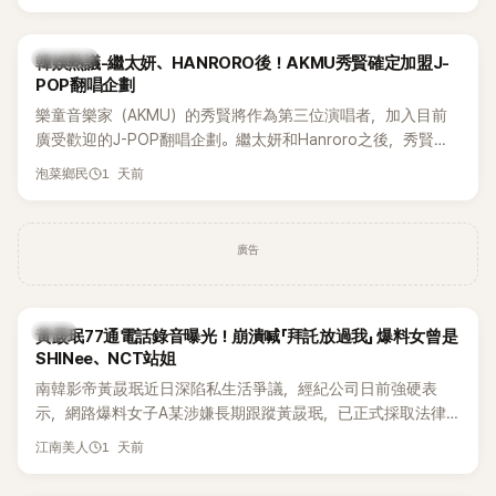
鴉、滑板等文化元素。雖然並非出身四大經紀公司，仍憑藉鮮
明的音樂風格，在海外尤其是歐美市場累積不少人氣，逐漸成
為第五代女團中極具辨識度的新生代代表之一。
熱議討論
韓娛熱議-繼太妍、HANRORO後！AKMU秀賢確定加盟J-
POP翻唱企劃
樂童音樂家（AKMU）的秀賢將作為第三位演唱者，加入目前
廣受歡迎的J-POP翻唱企劃。繼太妍和Hanroro之後，秀賢已
獲選為第三首翻唱歌曲的主唱，並於近期完成錄音。
1 天前
泡菜鄉民
廣告
韓星
黃晸珉77通電話錄音曝光！崩潰喊「拜託放過我」 爆料女曾是
SHINee、NCT站姐
南韓影帝黃晸珉近日深陷私生活爭議，經紀公司日前強硬表
示，網路爆料女子A某涉嫌長期跟蹤黃晸珉，已正式採取法律
行動。不過，A並未停止發聲，持續透過社群平台公開爆料，反
1 天前
江南美人
駁經紀公司的說法，強調兩人一直維持雙向聯繫，並非外界所
稱的單方面騷擾。如今，韓媒《Dispatch》再曝光雙方77通電話