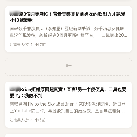
絲熱議。
韓星
IU睽違3個月更新IG！背景音樂竟是前男友的歌 對方才認愛
小18歲新歡
南韓歌手兼演員IU（李知恩）歷經新劇爭議、分手消息及健康
狀況等風波後，終於睽違3個月更新社群平台，一口氣曬出20
張近況照，讓大批粉絲又驚又喜。不過，比起照片本身，更引
19 小時前
江南美人
發熱議的是，她竟選用前男友張基河所屬樂團的歌曲作為背景
音樂，意外掀起韓網討論。
廣告
韓星
45歲Brian拒婚原因超真實！直言「另一半便便臭、口臭也要
愛？」：我做不到
南韓男團 Fly to the Sky 成員Brian向來以愛乾淨聞名，近日登
上YouTube節目時，再度談到自己的婚姻觀，直言無法理解「連
另一半的口臭、便便臭都要愛」這種說法，更大方表明自己是不
19 小時前
江南美人
婚主義者，一番超直白發言掀起熱議。