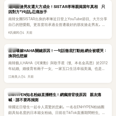
的錄音內容，而A也首度承認自己過去曾是SHINee、NCT等偶
K-POP
遭閨蜜搶男友還大方成全！SISTAR孝琳親揭當年真相 只
像團體的「站姐」，事件持續延燒。
因對方「1句話」忍痛放手
南韓女團SISTAR出身的孝琳近日登上YouTube節目，大方分享
自己的戀愛觀，更首度坦承過去曾遭最好的朋友搶走男友。她
表示，當時選擇瀟灑放手，但如果同樣的事情現在再發生，「我
1 天前
K氏鄉民
絕對不會坐視不管」，直率發言掀起熱議。
韓星
星首曝嫁HAHA關鍵原因！一句話徹底打動她 網全被暖哭：
換我也想嫁
南韓藝人HAHA（河東勳）與歌手星（별，本名金高恩）於2012
年結婚，婚後育有兩子一女，一家五口生活幸福美滿，也是韓
國演藝圈公認的模範夫妻。近日，星首度公開當年決定嫁給
1 天前
江南美人
HAHA的關鍵原因，竟是一句讓她至今仍難忘的話，也成為她
點頭步入婚姻的最大理由。
K-POP
ENHYPEN知名粉絲直播輕生！網瘋猜背後原因 親友痛
喊：請不要再揣測
韓國近日發生一起令人震驚的悲劇。一名在ENHYPEN粉絲圈
頗具知名度的日本籍女粉絲，日前在TikTok直播期間輕生，最