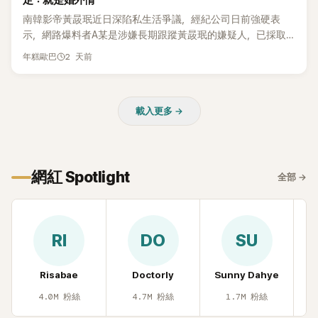
定：就是婚外情
本沒動過。」一句話說完，全場瞬間炸鍋，來賓又驚又笑。 事實
上，早在 2006 年，李智惠就為了證明自己沒有「隆乳」，真的
南韓影帝黃晸珉近日深陷私生活爭議，經紀公司日前強硬表
召開了一場泳裝記者招待會。當時她穿著比基尼站在一排攝影
示，網路爆料者A某是涉嫌長期跟蹤黃晸珉的嫌疑人，已採取
機前，面對媒體擺出各種姿勢，畫面至今仍被網友津津樂道。
法律行動。不過，A某並未因此停止發聲，5日再度透過社群平
2 天前
年糕歐巴
這段為平息爭議、直接公開腋下畫面自證清白的往事再度被提
台公開更多內容，反駁經紀公司的說法，強調兩人的聯繫一直
起，節目現場立刻充滿驚呼聲與笑聲，也再次讓人見識到她面
都是「雙向互動」，並非外界所稱的單方面騷擾。
對流言時「豁出去」的直率性格。其實她過去也曾在 SBS 節目
《脫掉鞋子恢單4Men》 中，親自公開那張當年引發話題的「腋下
載入更多 →
比基尼照」，再次重提這段至今仍被粉絲視為黑歷史代表作的事
件。 回顧李智惠的演藝路，她於 1998 年以混聲團體 S#arp 成
員身分出道，該團在 2000 年代初期紅極一時，由李智惠、徐
智英兩位女成員，以及張錫炫、Chris Kim 兩位男成員組成。不
網紅 Spotlight
全部
→
過後來爆出長達四年的團內霸凌風波，甚至傳出徐智英母親對
李智惠言語辱罵、動手等爭議，最終團體於 2002 年解散。 團
體解散後，李智惠轉型 solo，靠著綜藝與歌唱實力持續活躍演
藝圈。據悉，她當年能加入 S#arp，也與 李尚敏 的賞識有關。
RI
DO
SU
感情方面，李智惠於 2017 年與圈外男友結婚，婚後育有兩個
女兒，一家四口生活幸福美滿。如今除了持續活躍於綜藝節
Risabae
Doctorly
Sunny Dahye
H
目，她經營的 YouTube 頻道也即將突破百萬訂閱，近年內容深
受網友喜愛，再度迎來事業第二春。
4.0M
粉絲
4.7M
粉絲
1.7M
粉絲