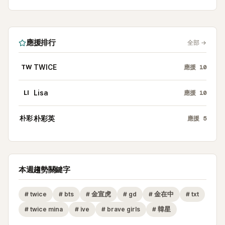
應援排行
全部
→
TW
TWICE
應援
10
LI
Lisa
應援
10
朴彩
朴彩英
應援
5
本週趨勢關鍵字
#
twice
#
bts
#
金宣虎
#
gd
#
金在中
#
txt
#
twice mina
#
ive
#
brave girls
#
韓星