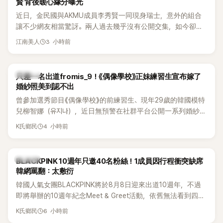
賢 背後暖心緣分曝光
近日，金民國與AKMU成員李秀賢一同現身瑞士，意外的組合
讓不少網友相當驚訝。兩人過去幾乎沒有公開交集，如今卻一
起踏上瑞士之旅，也讓粉絲紛紛好奇：「他們到底是怎麼認識
3 小時前
江南美人
的？」
K-POP
只差一名出道fromis_9！《偶像學校》正妹練習生宣布嫁了
婚紗照美到認不出
曾參加選秀節目《偶像學校》的前練習生、現年29歲的韓國模特
兒柳智娜（유지나），近日無預警在社群平台公開一系列婚紗
照，親自宣布即將步入婚姻，消息曝光後讓不少曾追看節目的
4 小時前
K氏鄉民
粉絲又驚又喜，紛紛送上祝福。
K-POP
BLACKPINK 10週年只邀40名粉絲！1成員因行程衝突缺席
韓網罵翻：太敷衍
韓國人氣女團BLACKPINK將於8月8日迎來出道10週年，不過
即將舉辦的10週年紀念Meet & Greet活動，依舊無法看到四人
合體。根據韓媒《MyDaily》7日報導，當天將由Jisoo（智秀）、
6 小時前
K氏鄉民
Rosé與Jennie出席，Lisa則因行程安排確定缺席，再度引發粉