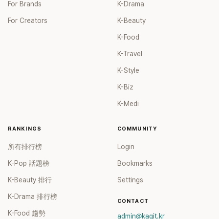
For Brands
K-Drama
For Creators
K-Beauty
K-Food
K-Travel
K-Style
K-Biz
K-Medi
RANKINGS
COMMUNITY
所有排行榜
Login
K-Pop 話題榜
Bookmarks
K-Beauty 排行
Settings
K-Drama 排行榜
CONTACT
K-Food 趨勢
admin@kagit.kr