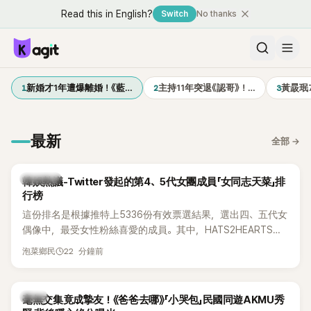
Read this in English?
Switch
No thanks
1
2
3
新婚才1年遭爆離婚！《藍…
主持11年突退《認哥》！…
黃晸珉
最新
全部
→
熱議討論
韓娛熱議-Twitter發起的第4、5代女團成員「女同志天菜」排
行榜
這份排名是根據推特上5336份有效票選結果，選出四、五代女
偶像中，最受女性粉絲喜愛的成員。其中，HATS2HEARTS成
員包攬了前三名，展現了她們在女性社群中的高人氣。
22 分鐘前
泡菜鄉民
韓星
毫無交集竟成摯友！《爸爸去哪》「小哭包」民國同遊AKMU秀