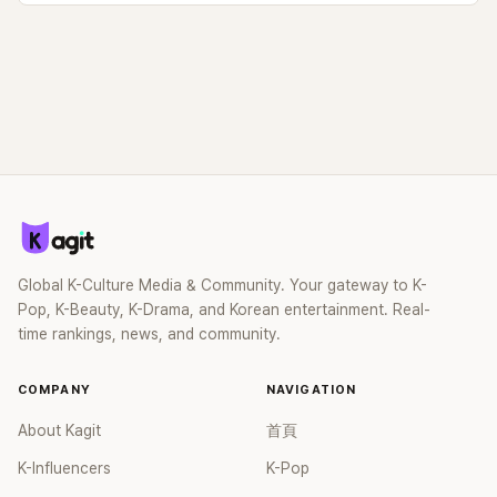
Global K-Culture Media & Community. Your gateway to K-
Pop, K-Beauty, K-Drama, and Korean entertainment. Real-
time rankings, news, and community.
COMPANY
NAVIGATION
About Kagit
首頁
K-Influencers
K-Pop