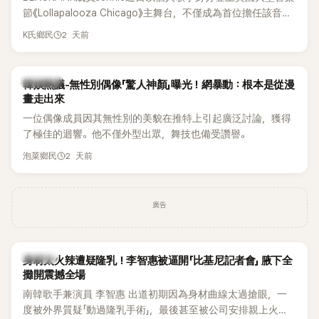
節《Lollapalooza Chicago》主舞台，不僅成為首位擔任該音樂
節Headliner（壓軸主秀）的K-POP女SOLO歌手，寫下全新紀
2 天前
K氏鄉民
錄。然而，演出結束後卻掀起兩極評價，不僅現場歌唱實力遭
部分網友質疑，就連美國當地媒體也毫不留情給出負評，甚至
形容整場演出「就像一場豪華KTV」。
熱議討論
韓娛熱議-無性別偶像「驚人神顏」曝光！網暴動：根本是從漫
畫走出來
一位偶像成員因其無性別的美貌在推特上引起廣泛討論，獲得
了極佳的迴響。他不僅外型出眾，舞技也備受讚譽。
2 天前
泡菜鄉民
廣告
K-POP
身材太火辣遭疑隆乳！李智惠被逼開「比基尼記者會」 腋下全
攤開震撼全場
南韓歌手兼演員 李智惠 出道初期因為身材曲線太過搶眼，一
度被外界質疑「動過隆乳手術」，最後甚至被公司安排親上火