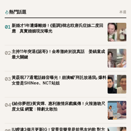
熱門話題
本週
新婚才1年遭爆離婚！《藍調》韓志旼唐氏症姊二度回
01
應 真實婚姻現況曝光
主持11年突退《認哥》！金希澈終於說真話 姜鎬童成
02
最大關鍵
黃晸珉77通電話錄音曝光！崩潰喊「拜託放過我」 爆料
03
女曾是SHINee、NCT站姐
《給你夢想》黃寅燁、惠利激情床戲瘋傳！火辣激吻尺
04
度太猛 網驚：韓劇太敢拍
IU睽違3個月更新IG！背景音樂竟是前男友的歌 對方