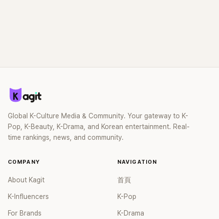
Global K-Culture Media & Community. Your gateway to K-
Pop, K-Beauty, K-Drama, and Korean entertainment. Real-
time rankings, news, and community.
COMPANY
NAVIGATION
About Kagit
首頁
K-Influencers
K-Pop
For Brands
K-Drama