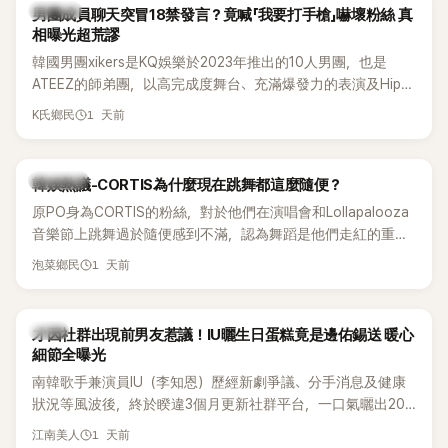
不僅展現兩人多年不變的好交情，她幾乎素顏入鏡的真實模
K-POP
男團成員聊天突冒18禁發言？竟喊「我要打手槍」嚇壞粉絲 真
樣，也意外掀起網友熱議。
相曝光超荒謬
韓國男團xikers是KQ娛樂於2023年推出的10人男團，也是
ATEEZ的師弟團，以高完成度舞台、充滿爆發力的表演及Hip-
Hop風格聞名，出道後迅速累積大批海內外粉絲，近年也陸續
1 天前
K氏鄉民
登上Lollapalooza等國際大型音樂節，展現新生代男團的舞台
實力。
熱議討論
韓娛熱議-CORTIS為什麼現在跳舞都這麼隨便？
原PO身為CORTIS的粉絲，對於他們在演唱會和Lollapalooza
音樂節上跳舞過於隨便感到不滿，認為舞蹈是他們走紅的重要
原因，希望他們能更認真地表演。
1 天前
泡菜鄉民
韓星
才因社群出現前男友惹議！IU曬生日蛋糕竟是邊佑錫送 暖心
細節全曝光
南韓歌手兼演員IU（李知恩）歷經新劇爭議、分手消息及健康
狀況等風波後，終於睽違3個月更新社群平台，一口氣曬出20
張近況照，讓大批粉絲又驚又喜。其中，一張生日蛋糕照意外
1 天前
江南美人