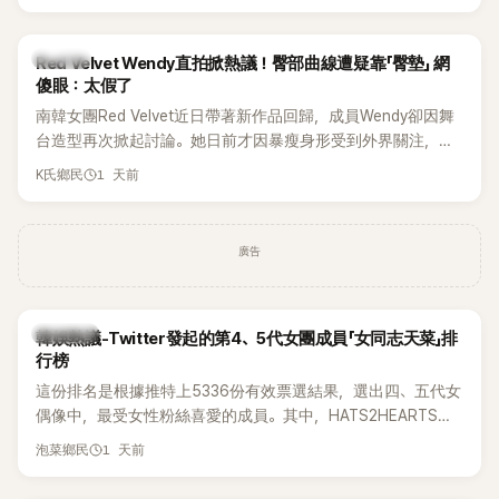
掀起熱議，不僅送禮人的身分曝光，就連貼文背景音樂也被眼
尖網友發現暗藏玄機，在韓網引發兩波討論。
K-POP
Red Velvet Wendy直拍掀熱議！臀部曲線遭疑靠「臀墊」 網
傻眼：太假了
南韓女團Red Velvet近日帶著新作品回歸，成員Wendy卻因舞
台造型再次掀起討論。她日前才因暴瘦身形受到外界關注，又
被質疑在舞台上使用臀墊，如今最新打歌舞台曝光後，再度因
1 天前
K氏鄉民
身形比例引發熱議。
廣告
熱議討論
韓娛熱議-Twitter發起的第4、5代女團成員「女同志天菜」排
行榜
這份排名是根據推特上5336份有效票選結果，選出四、五代女
偶像中，最受女性粉絲喜愛的成員。其中，HATS2HEARTS成
員包攬了前三名，展現了她們在女性社群中的高人氣。
1 天前
泡菜鄉民