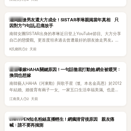
駁經紀公司的說法，強調兩人一直維持雙向聯繫，並非外界所
稱的單方面騷擾。如今，韓媒《Dispatch》再曝光雙方77通電話
的錄音內容，而A也首度承認自己過去曾是SHINee、NCT等偶
K-POP
遭閨蜜搶男友還大方成全！SISTAR孝琳親揭當年真相 只
像團體的「站姐」，事件持續延燒。
因對方「1句話」忍痛放手
南韓女團SISTAR出身的孝琳近日登上YouTube節目，大方分享
自己的戀愛觀，更首度坦承過去曾遭最好的朋友搶走男友。她
表示，當時選擇瀟灑放手，但如果同樣的事情現在再發生，「我
2 天前
K氏鄉民
絕對不會坐視不管」，直率發言掀起熱議。
韓星
星首曝嫁HAHA關鍵原因！一句話徹底打動她 網全被暖哭：
換我也想嫁
南韓藝人HAHA（河東勳）與歌手星（별，本名金高恩）於2012
年結婚，婚後育有兩子一女，一家五口生活幸福美滿，也是韓
國演藝圈公認的模範夫妻。近日，星首度公開當年決定嫁給
2 天前
江南美人
HAHA的關鍵原因，竟是一句讓她至今仍難忘的話，也成為她
點頭步入婚姻的最大理由。
K-POP
ENHYPEN知名粉絲直播輕生！網瘋猜背後原因 親友痛
喊：請不要再揣測