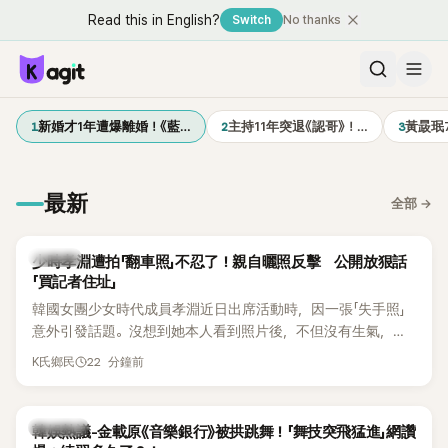
Read this in English?
Switch
No thanks
1
2
3
新婚才1年遭爆離婚！《藍…
主持11年突退《認哥》！…
黃晸珉
最新
全部
→
K-POP
少時孝淵遭拍「翻車照」不忍了！親自曬照反擊 公開放狠話
「買記者住址」
韓國女團少女時代成員孝淵近日出席活動時，因一張「失手照」
意外引發話題。沒想到她本人看到照片後，不但沒有生氣，反
而親自把照片放上IG限時動態開玩笑，甚至幽默喊話要「買記者
22 分鐘前
K氏鄉民
的住址」，讓網友全笑翻。
熱議討論
韓娛熱議-金載原《音樂銀行》被拱跳舞！「舞技突飛猛進」網讚