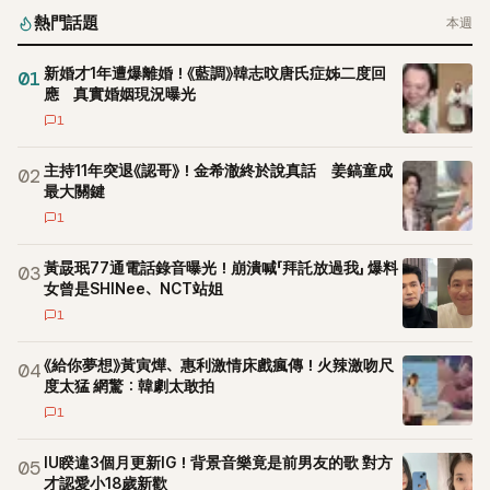
熱門話題
本週
新婚才1年遭爆離婚！《藍調》韓志旼唐氏症姊二度回
01
應 真實婚姻現況曝光
1
主持11年突退《認哥》！金希澈終於說真話 姜鎬童成
02
最大關鍵
1
黃晸珉77通電話錄音曝光！崩潰喊「拜託放過我」 爆料
03
女曾是SHINee、NCT站姐
1
《給你夢想》黃寅燁、惠利激情床戲瘋傳！火辣激吻尺
04
度太猛 網驚：韓劇太敢拍
1
IU睽違3個月更新IG！背景音樂竟是前男友的歌 對方
05
才認愛小18歲新歡