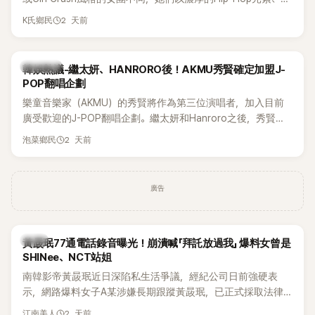
創Rap及成員親自參與創作為特色，MV也融入美式街頭、塗
2 天前
K氏鄉民
鴉、滑板等文化元素。雖然並非出身四大經紀公司，仍憑藉鮮
明的音樂風格，在海外尤其是歐美市場累積不少人氣，逐漸成
為第五代女團中極具辨識度的新生代代表之一。
熱議討論
韓娛熱議-繼太妍、HANRORO後！AKMU秀賢確定加盟J-
POP翻唱企劃
樂童音樂家（AKMU）的秀賢將作為第三位演唱者，加入目前
廣受歡迎的J-POP翻唱企劃。繼太妍和Hanroro之後，秀賢已
獲選為第三首翻唱歌曲的主唱，並於近期完成錄音。
2 天前
泡菜鄉民
廣告
韓星
黃晸珉77通電話錄音曝光！崩潰喊「拜託放過我」 爆料女曾是
SHINee、NCT站姐
南韓影帝黃晸珉近日深陷私生活爭議，經紀公司日前強硬表
示，網路爆料女子A某涉嫌長期跟蹤黃晸珉，已正式採取法律
行動。不過，A並未停止發聲，持續透過社群平台公開爆料，反
2 天前
江南美人