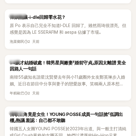
婚主義者，一番超直白發言掀起熱議。
熱議討論
韓娛熱議-i-dle回歸零水花？
原 Po 表示自己完全不知道I-DLE 回歸了，雖然雨琦很漂亮，但
感覺是因為 LE SSERAFIM 和 aespa 佔據了市場。
2 天前
泡菜鄉民
韓星
54歲才結婚破處！韓男星與嫩妻「婚前守貞」原因太離譜 竟全
因路人一句話
南韓55歲知名諧星沈賢燮去年與小11歲圈外女友鄭英琳步入婚
姻，近日在節目中分享與妻子的戀愛故事，笑稱兩人原本想享
受兩人世界，沒想到站在飯店門口時竟被路人認出，還一路替
2 天前
年糕歐巴
他們加油打氣，讓他害羞到最後直接放棄進飯店，意外成了婚
前一直堅守「婚前守貞」的原因之一。
K-POP
情歌主角竟是女生！YOUNG POSSE成員一句話掀「低調出
櫃」熱議 羞認：自己都不敢聽
韓國五人女團YOUNG POSSE於2023年出道，與一般主打清純
或Girl Crush風格的女團不同，她們以濃厚的Hip-Hop元素、自