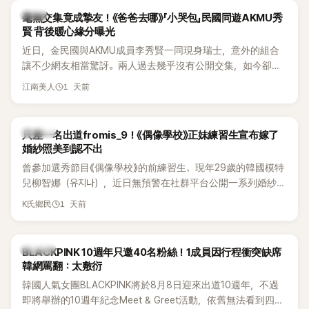
韓星
毫無交集竟成摯友！《爸爸去哪》「小哭包」民國同遊AKMU秀
賢 背後暖心緣分曝光
近日，金民國與AKMU成員李秀賢一同現身瑞士，意外的組合
讓不少網友相當驚訝。兩人過去幾乎沒有公開交集，如今卻一
起踏上瑞士之旅，也讓粉絲紛紛好奇：「他們到底是怎麼認識
1 天前
江南美人
的？」
K-POP
只差一名出道fromis_9！《偶像學校》正妹練習生宣布嫁了
婚紗照美到認不出
曾參加選秀節目《偶像學校》的前練習生、現年29歲的韓國模特
兒柳智娜（유지나），近日無預警在社群平台公開一系列婚紗
照，親自宣布即將步入婚姻，消息曝光後讓不少曾追看節目的
1 天前
K氏鄉民
粉絲又驚又喜，紛紛送上祝福。
K-POP
BLACKPINK 10週年只邀40名粉絲！1成員因行程衝突缺席
韓網罵翻：太敷衍
韓國人氣女團BLACKPINK將於8月8日迎來出道10週年，不過
即將舉辦的10週年紀念Meet & Greet活動，依舊無法看到四人