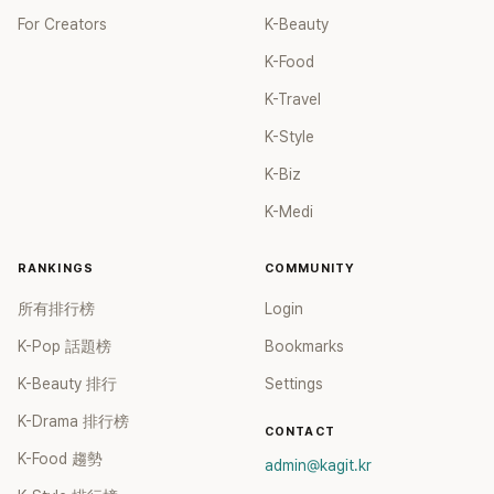
For Creators
K-Beauty
K-Food
K-Travel
K-Style
K-Biz
K-Medi
RANKINGS
COMMUNITY
所有排行榜
Login
K-Pop 話題榜
Bookmarks
K-Beauty 排行
Settings
K-Drama 排行榜
CONTACT
K-Food 趨勢
admin@kagit.kr