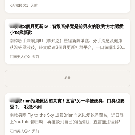
合體。根據韓媒《MyDaily》7日報導，當天將由Jisoo（智秀）、
1 天前
K氏鄉民
Rosé與Jennie出席，Lisa則因行程安排確定缺席，再度引發粉
絲熱議。
韓星
IU睽違3個月更新IG！背景音樂竟是前男友的歌 對方才認愛
小18歲新歡
南韓歌手兼演員IU（李知恩）歷經新劇爭議、分手消息及健康
狀況等風波後，終於睽違3個月更新社群平台，一口氣曬出20
張近況照，讓大批粉絲又驚又喜。不過，比起照片本身，更引
2 天前
江南美人
發熱議的是，她竟選用前男友張基河所屬樂團的歌曲作為背景
音樂，意外掀起韓網討論。
廣告
韓星
45歲Brian拒婚原因超真實！直言「另一半便便臭、口臭也要
愛？」：我做不到
南韓男團 Fly to the Sky 成員Brian向來以愛乾淨聞名，近日登
上YouTube節目時，再度談到自己的婚姻觀，直言無法理解「連
另一半的口臭、便便臭都要愛」這種說法，更大方表明自己是不
2 天前
江南美人