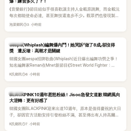
爆：練習多久了？！
《音樂銀行》節目組似乎很喜歡讓主持人金載原跳舞，而金載沅
每次都能使命必達，甚至舞技還進步不少。觀眾們也發現製作
單位對此樂此不疲。
3 小時前
泡菜鄉民
K-POP
aespa〈Whiplash〉編舞爆內鬥！她哭訴「做了8成」卻沒得
獎 遭反嗆：高潮才是關鍵
韓國女團aespa招牌歌曲〈Whiplash〉近日爆出編舞功勞之爭！
知名編舞家Renan在Mnet新節目《Street World Fighter：
Directors' War》預告中，公開談及自己在〈Whiplash〉編舞上的
6 小時前
K氏鄉民
貢獻，直言明明自己完成約8成舞蹈，2025 KOREA Awards「年
度編舞大賞」卻由Lachica拿走，讓她至今仍感到相當不平。
K-POP
BLACKPINK 10週年惹怒粉絲！Jisoo急發文道歉 韓網風向
大逆轉：更有好感了
韓國女團BLACKPINK迎來出道10週年，原本是值得慶祝的大日
子，卻因官方活動安排引發粉絲不滿，甚至傳出有人持高爾夫
球桿到YG娛樂大樓鬧事。Jisoo今（8日）也親自發文向BLINK
7 小時前
K氏鄉民
道歉，坦言這次紀念日「好像是充滿歉意的一天」。