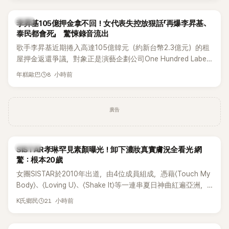
韓星
李昇基105億押金拿不回！女代表失控放狠話「再爆李昇基、
泰民都會死」 驚悚錄音流出
歌手李昇基近期捲入高達105億韓元（約新台幣2.3億元）的租
屋押金返還爭議，對象正是演藝企劃公司One Hundred Label
代表車佳媛(차가원)。如今事件再掀風波，YouTuber李鎮浩公開
8 小時前
年糕歐巴
一段與車佳媛過去的通話錄音，當中出現「李昇基身邊的人會全
部死掉」等激烈言論，引發外界譁然。
廣告
K-POP
SISTAR孝琳罕見素顏曝光！卸下濃妝真實膚況全看光 網
驚：根本20歲
女團SISTAR於2010年出道，由4位成員組成，憑藉〈Touch My
Body〉、〈Loving U〉、〈Shake It〉等一連串夏日神曲紅遍亞洲，
獲封「夏日女王」。不過，團體在出道滿7年後宣布解散，成員各
21 小時前
K氏鄉民
自投入個人演藝事業。向來以性感火辣形象和強大舞台氣場著
稱的孝琳，近日在社群分享與「排球女王」金軟景聚餐的日常，