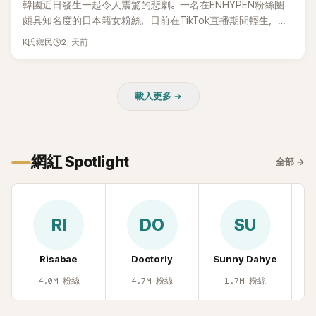
韓國近日發生一起令人震驚的悲劇。一名在ENHYPEN粉絲圈
頗具知名度的日本籍女粉絲，日前在TikTok直播期間輕生，最
終不幸身亡，消息曝光後震驚韓網，也讓不少粉絲湧入社群平
2 天前
K氏鄉民
台哀悼。事發後，死者親友也陸續出面證實噩耗，並呼籲外界
停止揣測，盼逝者安息。
載入更多 →
網紅 Spotlight
全部
→
RI
DO
SU
Risabae
Doctorly
Sunny Dahye
H
4.0M
粉絲
4.7M
粉絲
1.7M
粉絲