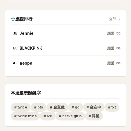
應援排行
全部
→
JE
Jennie
應援
55
BL
BLACKPINK
應援
50
AE
aespa
應援
50
本週趨勢關鍵字
#
twice
#
bts
#
金宣虎
#
gd
#
金在中
#
txt
#
twice mina
#
ive
#
brave girls
#
韓星