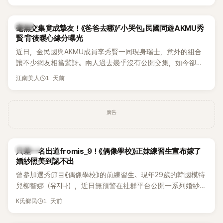
韓星
毫無交集竟成摯友！《爸爸去哪》「小哭包」民國同遊AKMU秀
賢 背後暖心緣分曝光
近日，金民國與AKMU成員李秀賢一同現身瑞士，意外的組合
讓不少網友相當驚訝。兩人過去幾乎沒有公開交集，如今卻一
起踏上瑞士之旅，也讓粉絲紛紛好奇：「他們到底是怎麼認識
1 天前
江南美人
的？」
廣告
K-POP
只差一名出道fromis_9！《偶像學校》正妹練習生宣布嫁了
婚紗照美到認不出
曾參加選秀節目《偶像學校》的前練習生、現年29歲的韓國模特
兒柳智娜（유지나），近日無預警在社群平台公開一系列婚紗
照，親自宣布即將步入婚姻，消息曝光後讓不少曾追看節目的
1 天前
K氏鄉民
粉絲又驚又喜，紛紛送上祝福。