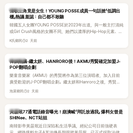
前一直堅守「婚前守貞」的原因之一。
K-POP
情歌主角竟是女生！YOUNG POSSE成員一句話掀「低調出
櫃」熱議 羞認：自己都不敢聽
韓國五人女團YOUNG POSSE於2023年出道，與一般主打清純
或Girl Crush風格的女團不同，她們以濃厚的Hip-Hop元素、自
創Rap及成員親自參與創作為特色，MV也融入美式街頭、塗
2 天前
K氏鄉民
鴉、滑板等文化元素。雖然並非出身四大經紀公司，仍憑藉鮮
明的音樂風格，在海外尤其是歐美市場累積不少人氣，逐漸成
為第五代女團中極具辨識度的新生代代表之一。
熱議討論
韓娛熱議-繼太妍、HANRORO後！AKMU秀賢確定加盟J-
POP翻唱企劃
樂童音樂家（AKMU）的秀賢將作為第三位演唱者，加入目前
廣受歡迎的J-POP翻唱企劃。繼太妍和Hanroro之後，秀賢已
獲選為第三首翻唱歌曲的主唱，並於近期完成錄音。
2 天前
泡菜鄉民
韓星
黃晸珉77通電話錄音曝光！崩潰喊「拜託放過我」 爆料女曾是
SHINee、NCT站姐
南韓影帝黃晸珉近日深陷私生活爭議，經紀公司日前強硬表
示，網路爆料女子A某涉嫌長期跟蹤黃晸珉，已正式採取法律