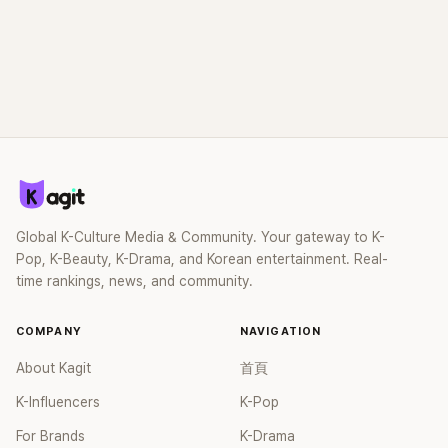
Global K-Culture Media & Community. Your gateway to K-
Pop, K-Beauty, K-Drama, and Korean entertainment. Real-
time rankings, news, and community.
COMPANY
NAVIGATION
About Kagit
首頁
K-Influencers
K-Pop
For Brands
K-Drama