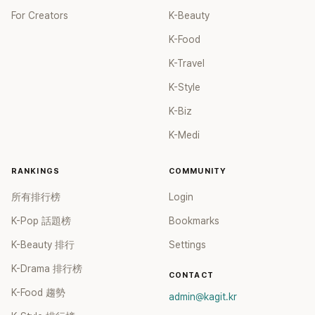
For Creators
K-Beauty
K-Food
K-Travel
K-Style
K-Biz
K-Medi
RANKINGS
COMMUNITY
所有排行榜
Login
K-Pop 話題榜
Bookmarks
K-Beauty 排行
Settings
K-Drama 排行榜
CONTACT
K-Food 趨勢
admin@kagit.kr