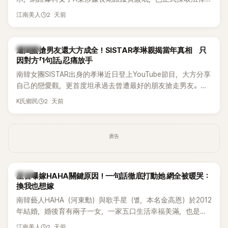
行動。不過，A並未停止發聲，持續透過社群平台公開爆料，反
2 天前
江南美人
駁經紀公司的說法，強調兩人一直維持雙向聯繫，並非外界所
稱的單方面騷擾。如今，韓媒《Dispatch》再曝光雙方77通電話
的錄音內容，而A也首度承認自己過去曾是SHINee、NCT等偶
K-POP
遭閨蜜搶男友還大方成全！SISTAR孝琳親揭當年真相 只
像團體的「站姐」，事件持續延燒。
因對方「1句話」忍痛放手
南韓女團SISTAR出身的孝琳近日登上YouTube節目，大方分享
自己的戀愛觀，更首度坦承過去曾遭最好的朋友搶走男友。她
表示，當時選擇瀟灑放手，但如果同樣的事情現在再發生，「我
2 天前
K氏鄉民
絕對不會坐視不管」，直率發言掀起熱議。
廣告
韓星
星首曝嫁HAHA關鍵原因！一句話徹底打動她 網全被暖哭：
換我也想嫁
南韓藝人HAHA（河東勳）與歌手星（별，本名金高恩）於2012
年結婚，婚後育有兩子一女，一家五口生活幸福美滿，也是韓
國演藝圈公認的模範夫妻。近日，星首度公開當年決定嫁給
2 天前
江南美人