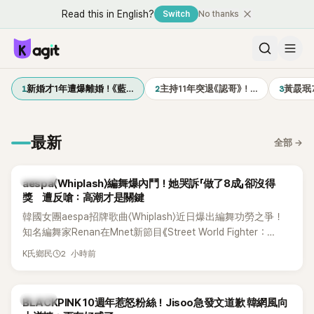
Read this in English?
Switch
No thanks
1
2
3
新婚才1年遭爆離婚！《藍…
主持11年突退《認哥》！…
黃晸珉
最新
全部
→
K-POP
aespa〈Whiplash〉編舞爆內鬥！她哭訴「做了8成」卻沒得
獎 遭反嗆：高潮才是關鍵
韓國女團aespa招牌歌曲〈Whiplash〉近日爆出編舞功勞之爭！
知名編舞家Renan在Mnet新節目《Street World Fighter：
Directors' War》預告中，公開談及自己在〈Whiplash〉編舞上的
2 小時前
K氏鄉民
貢獻，直言明明自己完成約8成舞蹈，2025 KOREA Awards「年
度編舞大賞」卻由Lachica拿走，讓她至今仍感到相當不平。
K-POP
BLACKPINK 10週年惹怒粉絲！Jisoo急發文道歉 韓網風向