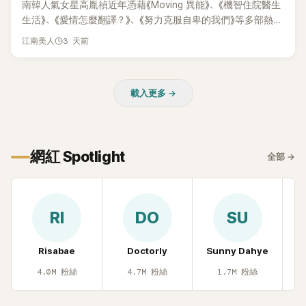
南韓人氣女星高胤禎近年憑藉《Moving 異能》、《機智住院醫生
生活》、《愛情怎麼翻譯？》、《努力克服自卑的我們》等多部熱門
作品，躍升為韓劇新一代女神代表，不僅演技備受肯定，精緻
3 天前
江南美人
五官與清新空靈的氣質也擄獲大批粉絲。近日，她因分享一組
近況照意外掀起熱議，不是因為仙氣十足的美貌，而是藏在纖
細身材下的超狂背肌與肩膀線條，反差感十足，讓不少網友看
載入更多 →
傻直呼：「原來她身材這麼猛！」
網紅 Spotlight
全部
→
RI
DO
SU
Risabae
Doctorly
Sunny Dahye
H
4.0M
粉絲
4.7M
粉絲
1.7M
粉絲