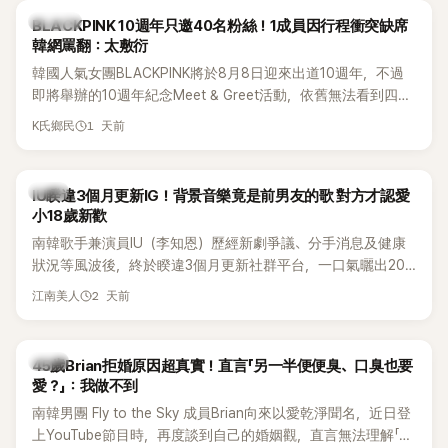
K-POP
BLACKPINK 10週年只邀40名粉絲！1成員因行程衝突缺席
韓網罵翻：太敷衍
韓國人氣女團BLACKPINK將於8月8日迎來出道10週年，不過
即將舉辦的10週年紀念Meet & Greet活動，依舊無法看到四人
合體。根據韓媒《MyDaily》7日報導，當天將由Jisoo（智秀）、
1 天前
K氏鄉民
Rosé與Jennie出席，Lisa則因行程安排確定缺席，再度引發粉
絲熱議。
韓星
IU睽違3個月更新IG！背景音樂竟是前男友的歌 對方才認愛
小18歲新歡
南韓歌手兼演員IU（李知恩）歷經新劇爭議、分手消息及健康
狀況等風波後，終於睽違3個月更新社群平台，一口氣曬出20
張近況照，讓大批粉絲又驚又喜。不過，比起照片本身，更引
2 天前
江南美人
發熱議的是，她竟選用前男友張基河所屬樂團的歌曲作為背景
音樂，意外掀起韓網討論。
韓星
45歲Brian拒婚原因超真實！直言「另一半便便臭、口臭也要
愛？」：我做不到
南韓男團 Fly to the Sky 成員Brian向來以愛乾淨聞名，近日登
上YouTube節目時，再度談到自己的婚姻觀，直言無法理解「連