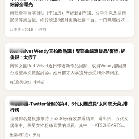
細節全曝光
南韓歌手兼演員IU（李知恩）歷經新劇爭議、分手消息及健康
狀況等風波後，終於睽違3個月更新社群平台，一口氣曬出20
張近況照，讓大批粉絲又驚又喜。其中，一張生日蛋糕照意外
19 小時前
江南美人
掀起熱議，不僅送禮人的身分曝光，就連貼文背景音樂也被眼
尖網友發現暗藏玄機，在韓網引發兩波討論。
K-POP
Red Velvet Wendy直拍掀熱議！臀部曲線遭疑靠「臀墊」 網
傻眼：太假了
南韓女團Red Velvet近日帶著新作品回歸，成員Wendy卻因舞
台造型再次掀起討論。她日前才因暴瘦身形受到外界關注，又
被質疑在舞台上使用臀墊，如今最新打歌舞台曝光後，再度因
21 小時前
K氏鄉民
身形比例引發熱議。
熱議討論
韓娛熱議-Twitter發起的第4、5代女團成員「女同志天菜」排
行榜
這份排名是根據推特上5336份有效票選結果，選出四、五代女
偶像中，最受女性粉絲喜愛的成員。其中，HATS2HEARTS成
員包攬了前三名，展現了她們在女性社群中的高人氣。
1 天前
泡菜鄉民