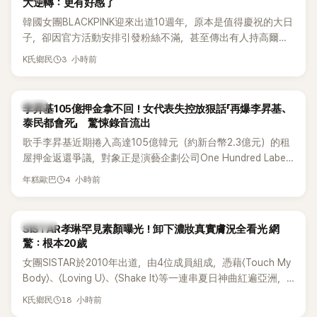
大逆轉：更有好感了
韓國女團BLACKPINK迎來出道10週年，原本是值得慶祝的大日
子，卻因官方活動安排引發粉絲不滿，甚至傳出有人持高爾夫
球桿到YG娛樂大樓鬧事。Jisoo今（8日）也親自發文向BLINK
3 小時前
K氏鄉民
道歉，坦言這次紀念日「好像是充滿歉意的一天」。
韓星
李昇基105億押金拿不回！女代表失控放狠話「再爆李昇基、
泰民都會死」 驚悚錄音流出
歌手李昇基近期捲入高達105億韓元（約新台幣2.3億元）的租
屋押金返還爭議，對象正是演藝企劃公司One Hundred Label
代表車佳媛(차가원)。如今事件再掀風波，YouTuber李鎮浩公開
4 小時前
年糕歐巴
一段與車佳媛過去的通話錄音，當中出現「李昇基身邊的人會全
部死掉」等激烈言論，引發外界譁然。
K-POP
SISTAR孝琳罕見素顏曝光！卸下濃妝真實膚況全看光 網
驚：根本20歲
女團SISTAR於2010年出道，由4位成員組成，憑藉〈Touch My
Body〉、〈Loving U〉、〈Shake It〉等一連串夏日神曲紅遍亞洲，
獲封「夏日女王」。不過，團體在出道滿7年後宣布解散，成員各
18 小時前
K氏鄉民
自投入個人演藝事業。向來以性感火辣形象和強大舞台氣場著