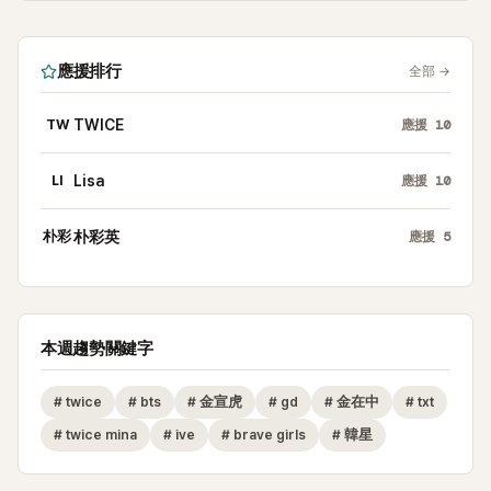
應援排行
全部
→
TW
TWICE
應援
10
LI
Lisa
應援
10
朴彩
朴彩英
應援
5
本週趨勢關鍵字
#
twice
#
bts
#
金宣虎
#
gd
#
金在中
#
txt
#
twice mina
#
ive
#
brave girls
#
韓星