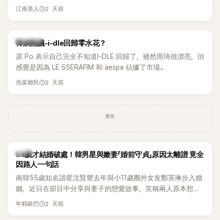
另一半的口臭、便便臭都要愛」這種說法，更大方表明自己是不
2 天前
江南美人
婚主義者，一番超直白發言掀起熱議。
熱議討論
韓娛熱議-i-dle回歸零水花？
原 Po 表示自己完全不知道I-DLE 回歸了，雖然雨琦很漂亮，但
感覺是因為 LE SSERAFIM 和 aespa 佔據了市場。
2 天前
泡菜鄉民
廣告
韓星
54歲才結婚破處！韓男星與嫩妻「婚前守貞」原因太離譜 竟全
因路人一句話
南韓55歲知名諧星沈賢燮去年與小11歲圈外女友鄭英琳步入婚
姻，近日在節目中分享與妻子的戀愛故事，笑稱兩人原本想享
受兩人世界，沒想到站在飯店門口時竟被路人認出，還一路替
2 天前
年糕歐巴
他們加油打氣，讓他害羞到最後直接放棄進飯店，意外成了婚