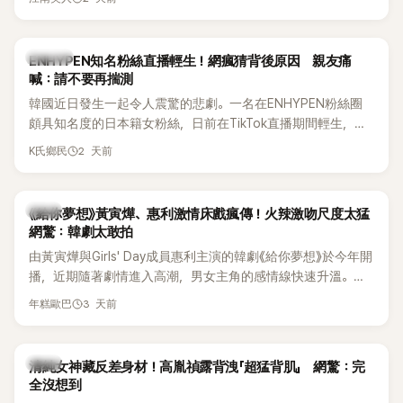
HAHA的關鍵原因，竟是一句讓她至今仍難忘的話，也成為她
點頭步入婚姻的最大理由。
K-POP
ENHYPEN知名粉絲直播輕生！網瘋猜背後原因 親友痛
喊：請不要再揣測
韓國近日發生一起令人震驚的悲劇。一名在ENHYPEN粉絲圈
頗具知名度的日本籍女粉絲，日前在TikTok直播期間輕生，最
終不幸身亡，消息曝光後震驚韓網，也讓不少粉絲湧入社群平
2 天前
K氏鄉民
台哀悼。事發後，死者親友也陸續出面證實噩耗，並呼籲外界
停止揣測，盼逝者安息。
韓劇
《給你夢想》黃寅燁、惠利激情床戲瘋傳！火辣激吻尺度太猛
網驚：韓劇太敢拍
由黃寅燁與Girls' Day成員惠利主演的韓劇《給你夢想》於今年開
播，近期隨著劇情進入高潮，男女主角的感情線快速升溫。最
新播出的第8集不僅上演火辣吻戲，更接連出現床戲橋段，讓
3 天前
年糕歐巴
相關片段在網路上瘋傳，引發觀眾熱烈討論。
韓星
清純女神藏反差身材！高胤禎露背洩「超猛背肌」 網驚：完
全沒想到