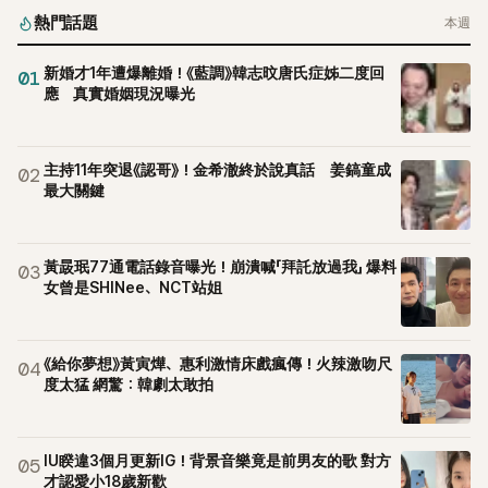
熱門話題
本週
新婚才1年遭爆離婚！《藍調》韓志旼唐氏症姊二度回
01
應 真實婚姻現況曝光
主持11年突退《認哥》！金希澈終於說真話 姜鎬童成
02
最大關鍵
黃晸珉77通電話錄音曝光！崩潰喊「拜託放過我」 爆料
03
女曾是SHINee、NCT站姐
《給你夢想》黃寅燁、惠利激情床戲瘋傳！火辣激吻尺
04
度太猛 網驚：韓劇太敢拍
IU睽違3個月更新IG！背景音樂竟是前男友的歌 對方
05
才認愛小18歲新歡