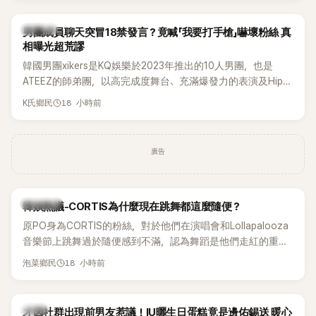
稱的孝琳，近日在社群分享與「排球女王」金軟景聚餐的日常，
不僅展現兩人多年不變的好交情，她幾乎素顏入鏡的真實模
K-POP
男團成員聊天突冒18禁發言？竟喊「我要打手槍」嚇壞粉絲 真
樣，也意外掀起網友熱議。
相曝光超荒謬
韓國男團xikers是KQ娛樂於2023年推出的10人男團，也是
ATEEZ的師弟團，以高完成度舞台、充滿爆發力的表演及Hip-
Hop風格聞名，出道後迅速累積大批海內外粉絲，近年也陸續
18 小時前
K氏鄉民
登上Lollapalooza等國際大型音樂節，展現新生代男團的舞台
實力。
廣告
熱議討論
韓娛熱議-CORTIS為什麼現在跳舞都這麼隨便？
原PO身為CORTIS的粉絲，對於他們在演唱會和Lollapalooza
音樂節上跳舞過於隨便感到不滿，認為舞蹈是他們走紅的重要
原因，希望他們能更認真地表演。
18 小時前
泡菜鄉民
韓星
才因社群出現前男友惹議！IU曬生日蛋糕竟是邊佑錫送 暖心