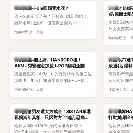
Lisa則因行程安排確定缺席，再度引發粉
用前男友張
熱議討論
韓星
韓娛熱議-i-dle回歸零水花？
54歲才結婚
絲熱議。
音樂，意外
貞」原因太離
原 Po 表示自己完全不知道I-DLE 回歸了，
南韓55歲知
雖然雨琦很漂亮，但感覺是因為 LE
外女友鄭英
SSERAFIM 和 aespa 佔據了市場。
1 天前
泡菜鄉民
享與妻子的
1 
年糕歐巴
受兩人世界
路人認出，
害羞到最後
熱議討論
韓星
韓娛熱議-繼太妍、HANRORO後！
黃晸珉77通
前一直堅守「
AKMU秀賢確定加盟J-POP翻唱企劃
放過我」 爆料
樂童音樂家（AKMU）的秀賢將作為第三位
南韓影帝黃
演唱者，加入目前廣受歡迎的J-POP翻唱
紀公司日前強
企劃。繼太妍和Hanroro之後，秀賢已獲
嫌長期跟蹤
1 天前
1 
泡菜鄉民
江南美人
選為第三首翻唱歌曲的主唱，並於近期完
動。不過，A
成錄音。
平台公開爆
調兩人一直
K-POP
韓星
遭閨蜜搶男友還大方成全！SISTAR孝琳
星首曝嫁H
的單方面騷擾。
親揭當年真相 只因對方「1句話」忍痛放
打動她 網全
曝光雙方77
手
南韓女團SISTAR出身的孝琳近日登上
南韓藝人HA
度承認自己過去
YouTube節目，大方分享自己的戀愛觀，
本名金高恩）
團體的「站姐