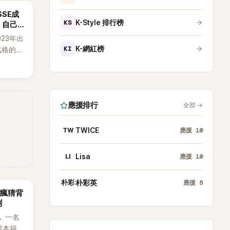
SSE成
KS
K-Style 排行榜
：自己
023年出
KI
K-網紅榜
h風格的女
素、自
，MV也
元素。
藉鮮明
應援排行
全部
→
場累積
極具辨
TW
TWICE
應援
10
LI
Lisa
應援
10
朴彩
朴彩英
應援
5
網瘋猜背
測
。一名
日本籍女