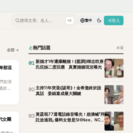
搜尋文章、名人…
登入
⌘K
繁中
熱門話題
本週
全部
→
新婚才1年遭爆離婚！《藍調》韓志旼唐
01
氏症姊二度回應 真實婚姻現況曝光
跳舞都這
他們在演
主持11年突退《認哥》！金希澈終於說
舞過於隨
02
真話 姜鎬童成最大關鍵
的重要
黃晸珉77通電話錄音曝光！崩潰喊「拜
03
5代女團
託放過我」 爆料女曾是SHINee、NCT
站姐