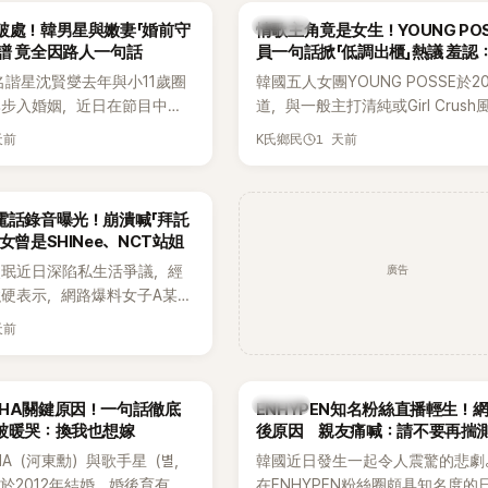
基河所屬樂團的歌曲作為背景
白發言掀起熱議。
K-POP
破處！韓男星與嫩妻「婚前守
情歌主角竟是女生！YOUNG PO
掀起韓網討論。
譜 竟全因路人一句話
員一句話掀「低調出櫃」熱議 羞認
都不敢聽
名諧星沈賢燮去年與小11歲圈
韓國五人女團YOUNG POSSE於2
琳步入婚姻，近日在節目中分
道，與一般主打清純或Girl Crus
戀愛故事，笑稱兩人原本想享
團不同，她們以濃厚的Hip-Hop元
天前
1 天前
K氏鄉民
，沒想到站在飯店門口時竟被
創Rap及成員親自參與創作為特色
還一路替他們加油打氣，讓他
融入美式街頭、塗鴉、滑板等文化
直接放棄進飯店，意外成了婚
雖然並非出身四大經紀公司，仍憑
電話錄音曝光！崩潰喊「拜託
婚前守貞」的原因之一。
的音樂風格，在海外尤其是歐美市
女曾是SHINee、NCT站姐
不少人氣，逐漸成為第五代女團中
廣告
晸珉近日深陷私生活爭議，經
識度的新生代代表之一。
硬表示，網路爆料女子A某涉
黃晸珉，已正式採取法律行
天前
並未停止發聲，持續透過社群
料，反駁經紀公司的說法，強
維持雙向聯繫，並非外界所稱
K-POP
AHA關鍵原因！一句話徹底
ENHYPEN知名粉絲直播輕生！
如今，韓媒《Dispatch》再
被暖哭：換我也想嫁
後原因 親友痛喊：請不要再揣
通電話的錄音內容，而A也首
HA（河東勳）與歌手星（별，
韓國近日發生一起令人震驚的悲劇
曾是SHINee、NCT等偶像
於2012年結婚，婚後育有兩
在ENHYPEN粉絲圈頗具知名度的
」，事件持續延燒。