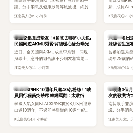
南韓歌手兼演員IU（李知恩）歷經新劇爭
南韓女團Red
好交情，她幾乎素顏入鏡的真實模樣，也
議、分手消息及健康狀況等風波後，終於
歸，成員We
意外掀起網友熱議。
睽違3個月更新社群平台，一口氣曬出20
論。她日前
5 小時前
7 
江南美人
K氏鄉民
張近況照，讓大批粉絲又驚又喜。其中，
又被質疑在
一張生日蛋糕照意外掀起熱議，不僅送禮
歌舞台曝光
人的身分曝光，就連貼文背景音樂也被眼
議。
韓星
K-POP
毫無交集竟成摯友！《爸爸去哪》「小哭包」
只差一名出道f
尖網友發現暗藏玄機，在韓網引發兩波討
民國同遊AKMU秀賢 背後暖心緣分曝光
妹練習生宣
論。
近日，金民國與AKMU成員李秀賢一同現
曾參加選秀節
身瑞士，意外的組合讓不少網友相當驚
現年29歲的
訝。兩人過去幾乎沒有公開交集，如今卻
近日無預警
11 小時前
13
江南美人
K氏鄉民
一起踏上瑞士之旅，也讓粉絲紛紛好奇：
照，親自宣
「他們到底是怎麼認識的？」
讓不少曾追
送上祝福。
K-POP
韓星
BLACKPINK 10週年只邀40名粉絲！1成
IU睽違3個
員因行程衝突缺席 韓網罵翻：太敷衍
友的歌 對方
韓國人氣女團BLACKPINK將於8月8日迎來
南韓歌手兼演
出道10週年，不過即將舉辦的10週年紀念
議、分手消
Meet & Greet活動，依舊無法看到四人合
睽違3個月更
14 小時前
1 
K氏鄉民
江南美人
體。根據韓媒《MyDaily》7日報導，當天將
張近況照，
由Jisoo（智秀）、Rosé與Jennie出席，
比起照片本