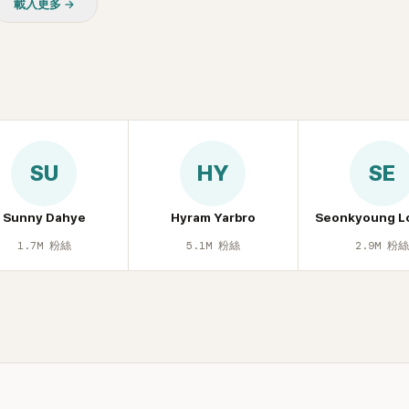
載入更多 →
質疑，就連美國當地媒體也毫
評，甚至形容整場演出「就像
」。
SU
HY
SE
Sunny Dahye
Hyram Yarbro
Seonkyoung L
1.7M
粉絲
5.1M
粉絲
2.9M
粉