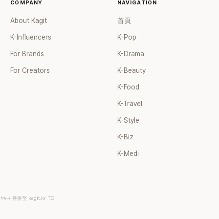
COMPANY
NAVIGATION
About Kagit
首頁
K-Influencers
K-Pop
For Brands
K-Drama
For Creators
K-Beauty
K-Food
K-Travel
K-Style
K-Biz
K-Medi
.tw
→ 整併至 kagit.kr TC