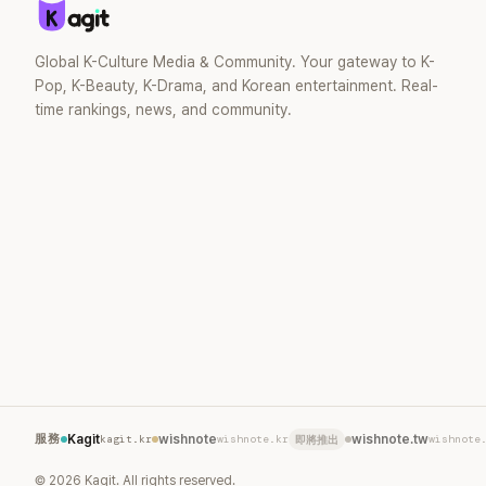
Global K-Culture Media & Community. Your gateway to K-
Pop, K-Beauty, K-Drama, and Korean entertainment. Real-
time rankings, news, and community.
服務
Kagit
kagit.kr
wishnote
wishnote.kr
wishnote.tw
wishnote
即將推出
©
2026
Kagit. All rights reserved.