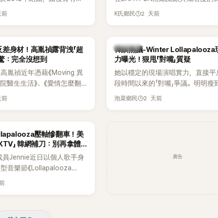
家五口生活幸福美滿，也是韓
粉絲，日前在TikTok直播期間輕
天前
2 天前
K氏鄉民
認的模範夫妻。近日，星首度
不幸身亡，消息曝光後震驚韓網，
嫁給HAHA的關鍵原因，竟是
少粉絲湧入社群平台哀悼。事發後
今仍難忘的話，也成為她點頭
親友也陸續出面證實噩耗，並呼籲
熱議討論
反差身材！高胤禎露背洩「超
韓娛熱議-Winter Lollapaloo
最大理由。
止揣測，盼逝者安息。
網驚：完全沒想到
力曝光！狠甩「對嘴」質疑
胤禎近年憑藉《Moving 異
她以穩定的現場演唱實力，直接平
住院醫生生活》、《愛情怎麼翻
段時間以來的「對嘴」爭議。明明瘦
力克服自卑的我們》等多部熱門
骨頭，怎麼還能唱出這麼驚人的爆
天前
2 天前
泡菜鄉民
為韓劇新一代女神代表，不僅
音量？
定，精緻五官與清新空靈的氣
批粉絲。近日，她因分享一組
ollapalooza壓軸慘翻車！美
掀起熱議，不是因為仙氣十足
KTV」 韓網補刀：別再拿體
是藏在纖細身材下的超狂背肌
廣告
K成員Jennie近日以個人歌手身
，反差感十足，讓不少網友看
樂節《Lollapalooza
來她身材這麼猛！」
》主舞台，不僅成為首位擔任該音
天前
ner（壓軸主秀）的K-POP女
，寫下全新紀錄。然而，演出結
兩極評價，不僅現場歌唱實力