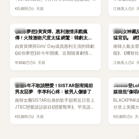
更首度坦承過去曾遭最好的朋友搶走男
子一女，一
1 天前
2 
K氏鄉民
江南美人
友。她表示，當時選擇瀟灑放手，但如果
國演藝圈公
同樣的事情現在再發生，「我絕對不會坐視
公開當年決定
不管」，直率發言掀起熱議。
一句讓她至
韓劇
韓星
《給你夢想》黃寅燁、惠利激情床戲瘋
清純女神藏
步入婚姻的
傳！火辣激吻尺度太猛 網驚：韓劇太敢
猛背肌」 
拍
由黃寅燁與Girls' Day成員惠利主演的韓劇
南韓人氣女星高
《給你夢想》於今年開播，近期隨著劇情進
能》、《機智
入高潮，男女主角的感情線快速升溫。最
譯？》、《努
2 天前
2 
年糕歐巴
江南美人
新播出的第8集不僅上演火辣吻戲，更接連
作品，躍升
出現床戲橋段，讓相關片段在網路上瘋
演技備受肯
傳，引發觀眾熱烈討論。
質也擄獲大
韓星
K-POP
整整5年不敢談戀愛！SISTAR韶宥揭前
Jennie登L
近況照意外
男友惡夢 李孝利心疼：被男人傷慘了
媒狠批「像唱
的美貌，而
力當藉口
南韓女團SISTAR出身的歌手韶宥近日登上
BLACKPIN
與肩膀線條
JTBC戀愛談話節目《戀愛戰爭》，罕見談及
分登上美國大型音
傻直呼：「原
自己的感情生活，不僅坦言已經整整5年沒
Chicago
2 天前
2 
K氏鄉民
K氏鄉民
有談戀愛，更首度透露空窗至今的原因，
樂節Headli
全與上一段戀情有關，一番真心告白讓現
SOLO歌手
場來賓都相當震驚。
束後卻掀起