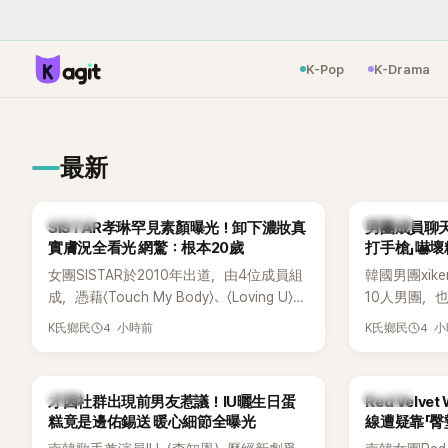
K-Pop
K-Drama
最新
K-POP
K-POP
SISTAR孝琳罕見素顏曝光！卸下濃妝真
男團成員聊天
實膚況全看光 網驚：根本20歲
打手槍」嚇壞
女團SISTAR於2010年出道，由4位成員組
韓國男團xik
成，憑藉〈Touch My Body〉、〈Loving U〉、
10人男團，
〈Shake It〉等一連串夏日神曲紅遍亞洲，獲
成度舞台、充
4 小時前
4 
K氏鄉民
K氏鄉民
封「夏日女王」。不過，團體在出道滿7年後
風格聞名，
宣布解散，成員各自投入個人演藝事業。
絲，近年也陸續
向來以性感火辣形象和強大舞台氣場著稱
大型音樂節
韓星
K-POP
才因社群出現前男友惹議！IU曬生日蛋
Red Velv
的孝琳，近日在社群分享與「排球女王」金軟
力。
糕竟是邊佑錫送 暖心細節全曝光
線遭疑靠「臀
景聚餐的日常，不僅展現兩人多年不變的