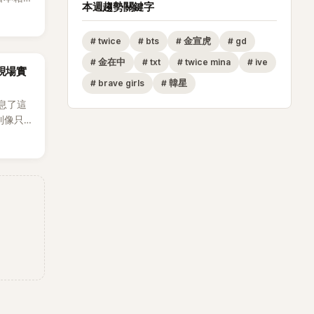
本週趨勢關鍵字
生，最終
也讓不
#
twice
#
bts
#
金宣虎
#
gd
，死者
外界停
#
金在中
#
txt
#
twice mina
#
ive
za現場實
#
brave girls
#
韓星
息了這
到像只剩
發力和