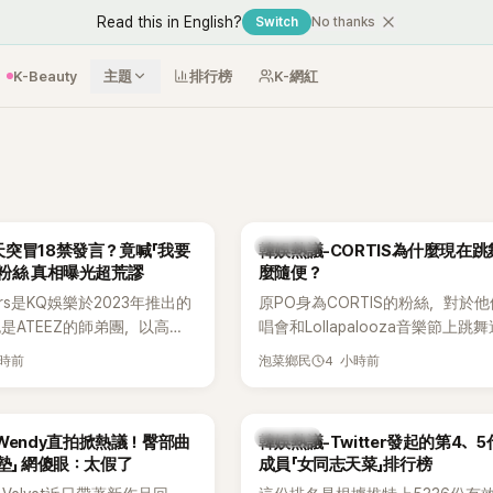
Read this in English?
Switch
No thanks
K-Beauty
主題
排行榜
K-網紅
熱議討論
突冒18禁發言？竟喊「我要
韓娛熱議-CORTIS為什麼現在
粉絲 真相曝光超荒謬
麼隨便？
ers是KQ娛樂於2023年推出的
原PO身為CORTIS的粉絲，對於
也是ATEEZ的師弟團，以高完
唱會和Lollapalooza音樂節上跳
滿爆發力的表演及Hip-Hop
便感到不滿，認為舞蹈是他們走紅
小時前
4 小時前
泡菜鄉民
出道後迅速累積大批海內外粉
原因，希望他們能更認真地表演。
登上Lollapalooza等國際
，展現新生代男團的舞台實
熱議討論
et Wendy直拍掀熱議！臀部曲
韓娛熱議-Twitter發起的第4、
墊」 網傻眼：太假了
成員「女同志天菜」排行榜