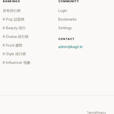
RANKINGS
COMMUNITY
所有排行榜
Login
K-Pop 話題榜
Bookmarks
K-Beauty 排行
Settings
K-Drama 排行榜
CONTACT
K-Food 趨勢
admin@kagit.kr
K-Style 排行榜
K-Influencer 指數
Terms
Privacy