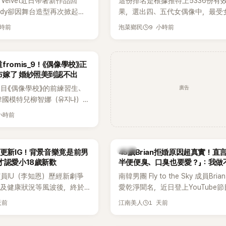
 Velvet近日帶著新作品回
這份排名是根據推特上5336份有
ndy卻因舞台造型再次掀起討
果，選出四、五代女偶像中，最受
才因暴瘦身形受到外界關注，
絲喜愛的成員。其中，HATS2HEA
小時前
9 小時前
泡菜鄉民
舞台上使用臀墊，如今最新打
員包攬了前三名，展現了她們在女
後，再度因身形比例引發熱
中的高人氣。
romis_9！《偶像學校》正
布嫁了 婚紗照美到認不出
廣告
目《偶像學校》的前練習生、
韓國模特兒柳智娜（유지나），
在社群平台公開一系列婚紗
 小時前
布即將步入婚姻，消息曝光後
看節目的粉絲又驚又喜，紛紛
韓星
月更新IG！背景音樂竟是前男
45歲Brian拒婚原因超真實！直
才認愛小18歲新歡
半便便臭、口臭也要愛？」：我做
員IU（李知恩）歷經新劇爭
南韓男團 Fly to the Sky 成員Bri
息及健康狀況等風波後，終於
愛乾淨聞名，近日登上YouTube
新社群平台，一口氣曬出20
再度談到自己的婚姻觀，直言無法
天前
1 天前
江南美人
讓大批粉絲又驚又喜。不過，
另一半的口臭、便便臭都要愛」這
身，更引發熱議的是，她竟選
更大方表明自己是不婚主義者，一