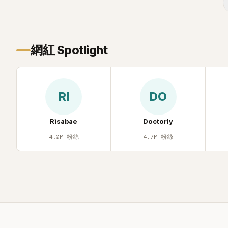
遭部分網友
不留情給出負
一場豪華KTV
網紅 Spotlight
RI
DO
Risabae
Doctorly
4.0M
粉絲
4.7M
粉絲