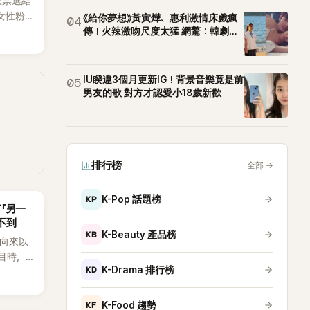
效票選結
女性粉
《給你夢想》黃寅燁、惠利激情床戲瘋
04
RTS成
傳！火辣激吻尺度太猛 網驚：韓劇太
敢拍
性社群
IU睽違3個月更新IG！背景音樂竟是前
05
男友的歌 對方才認愛小18歲新歡
排行榜
全部
→
KP
K-Pop 話題榜
言「另一
不到
KB
K-Beauty 產品榜
an向來以
節目時，
KD
K-Drama 排行榜
理解「連
種說法，
番超直
KF
K-Food 趨勢