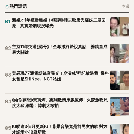
熱門話題
本週
新婚才1年遭爆離婚！《藍調》韓志旼唐氏症姊二度回
01
應 真實婚姻現況曝光
主持11年突退《認哥》！金希澈終於說真話 姜鎬童成
02
最大關鍵
黃晸珉77通電話錄音曝光！崩潰喊「拜託放過我」 爆料
03
女曾是SHINee、NCT站姐
《給你夢想》黃寅燁、惠利激情床戲瘋傳！火辣激吻尺
04
度太猛 網驚：韓劇太敢拍
IU睽違3個月更新IG！背景音樂竟是前男友的歌 對方
05
才認愛小18歲新歡