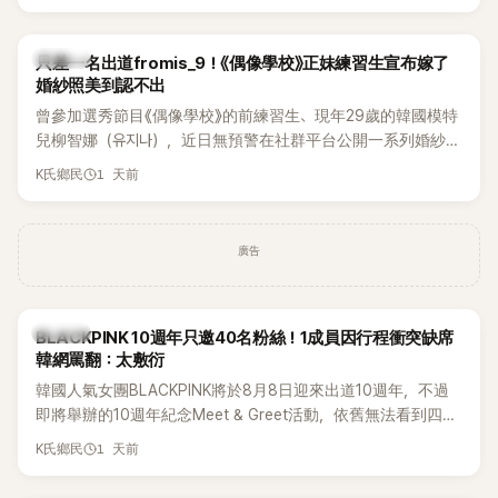
的？」
K-POP
只差一名出道fromis_9！《偶像學校》正妹練習生宣布嫁了
婚紗照美到認不出
曾參加選秀節目《偶像學校》的前練習生、現年29歲的韓國模特
兒柳智娜（유지나），近日無預警在社群平台公開一系列婚紗
照，親自宣布即將步入婚姻，消息曝光後讓不少曾追看節目的
1 天前
K氏鄉民
粉絲又驚又喜，紛紛送上祝福。
廣告
K-POP
BLACKPINK 10週年只邀40名粉絲！1成員因行程衝突缺席
韓網罵翻：太敷衍
韓國人氣女團BLACKPINK將於8月8日迎來出道10週年，不過
即將舉辦的10週年紀念Meet & Greet活動，依舊無法看到四人
合體。根據韓媒《MyDaily》7日報導，當天將由Jisoo（智秀）、
1 天前
K氏鄉民
Rosé與Jennie出席，Lisa則因行程安排確定缺席，再度引發粉
絲熱議。