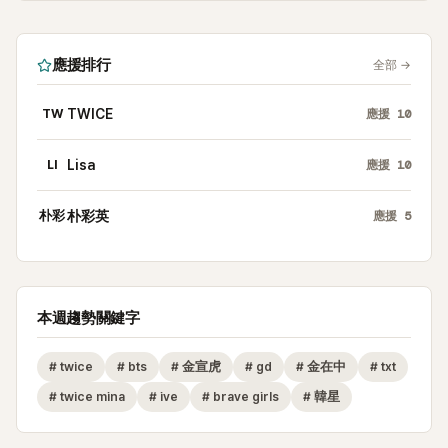
應援排行
全部
→
TW
TWICE
應援
10
LI
Lisa
應援
10
朴彩
朴彩英
應援
5
本週趨勢關鍵字
#
twice
#
bts
#
金宣虎
#
gd
#
金在中
#
txt
#
twice mina
#
ive
#
brave girls
#
韓星