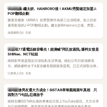
明的音樂風格，在海外尤其是歐美市場累積不少人氣，逐漸成
為第五代女團中極具辨識度的新生代代表之一。
熱議討論
韓娛熱議-繼太妍、HANRORO後！AKMU秀賢確定加盟J-
POP翻唱企劃
樂童音樂家（AKMU）的秀賢將作為第三位演唱者，加入目前
廣受歡迎的J-POP翻唱企劃。繼太妍和Hanroro之後，秀賢已
獲選為第三首翻唱歌曲的主唱，並於近期完成錄音。
2 天前
泡菜鄉民
韓星
黃晸珉77通電話錄音曝光！崩潰喊「拜託放過我」 爆料女曾是
SHINee、NCT站姐
南韓影帝黃晸珉近日深陷私生活爭議，經紀公司日前強硬表
示，網路爆料女子A某涉嫌長期跟蹤黃晸珉，已正式採取法律
行動。不過，A並未停止發聲，持續透過社群平台公開爆料，反
2 天前
江南美人
駁經紀公司的說法，強調兩人一直維持雙向聯繫，並非外界所
稱的單方面騷擾。如今，韓媒《Dispatch》再曝光雙方77通電話
的錄音內容，而A也首度承認自己過去曾是SHINee、NCT等偶
K-POP
遭閨蜜搶男友還大方成全！SISTAR孝琳親揭當年真相 只
像團體的「站姐」，事件持續延燒。
因對方「1句話」忍痛放手
南韓女團SISTAR出身的孝琳近日登上YouTube節目，大方分享
自己的戀愛觀，更首度坦承過去曾遭最好的朋友搶走男友。她