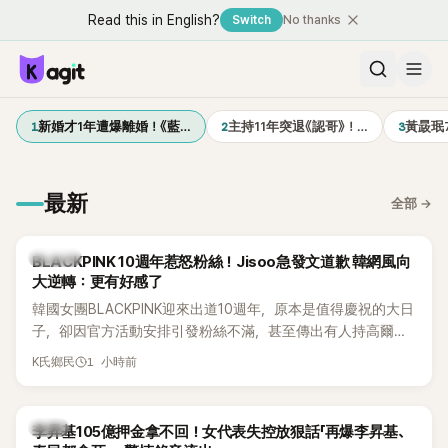
Read this in English?
Switch
No thanks
1
2
3
新婚才1年遭爆離婚！《藍…
主持11年突退《認哥》！…
黃晸珉
最新
全部
→
K-POP
BLACKPINK 10週年惹怒粉絲！Jisoo急發文道歉 韓網風向
大逆轉：更有好感了
韓國女團BLACKPINK迎來出道10週年，原本是值得慶祝的大日
子，卻因官方活動安排引發粉絲不滿，甚至傳出有人持高爾夫
球桿到YG娛樂大樓鬧事。Jisoo今（8日）也親自發文向BLINK
1 小時前
K氏鄉民
道歉，坦言這次紀念日「好像是充滿歉意的一天」。
韓星
李昇基105億押金拿不回！女代表失控放狠話「再爆李昇基、