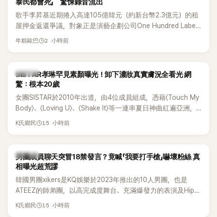
泰民都會死」 驚悚錄音流出
歌手李昇基近期捲入高達105億韓元（約新台幣2.3億元）的租
屋押金返還爭議，對象正是演藝企劃公司One Hundred Label
代表車佳媛(차가원)。如今事件再掀風波，YouTuber李鎮浩公開
2 小時前
年糕歐巴
一段與車佳媛過去的通話錄音，當中出現「李昇基身邊的人會全
部死掉」等激烈言論，引發外界譁然。
K-POP
SISTAR孝琳罕見素顏曝光！卸下濃妝真實膚況全看光 網
驚：根本20歲
女團SISTAR於2010年出道，由4位成員組成，憑藉〈Touch My
Body〉、〈Loving U〉、〈Shake It〉等一連串夏日神曲紅遍亞洲，
獲封「夏日女王」。不過，團體在出道滿7年後宣布解散，成員各
15 小時前
K氏鄉民
自投入個人演藝事業。向來以性感火辣形象和強大舞台氣場著
稱的孝琳，近日在社群分享與「排球女王」金軟景聚餐的日常，
不僅展現兩人多年不變的好交情，她幾乎素顏入鏡的真實模
K-POP
男團成員聊天突冒18禁發言？竟喊「我要打手槍」嚇壞粉絲 真
樣，也意外掀起網友熱議。
相曝光超荒謬
韓國男團xikers是KQ娛樂於2023年推出的10人男團，也是
ATEEZ的師弟團，以高完成度舞台、充滿爆發力的表演及Hip-
Hop風格聞名，出道後迅速累積大批海內外粉絲，近年也陸續
15 小時前
K氏鄉民
登上Lollapalooza等國際大型音樂節，展現新生代男團的舞台