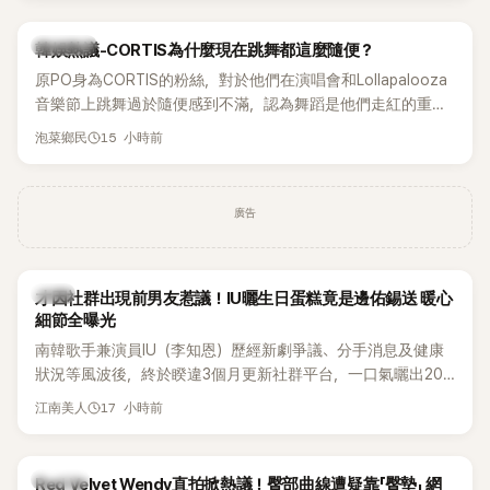
實力。
熱議討論
韓娛熱議-CORTIS為什麼現在跳舞都這麼隨便？
原PO身為CORTIS的粉絲，對於他們在演唱會和Lollapalooza
音樂節上跳舞過於隨便感到不滿，認為舞蹈是他們走紅的重要
原因，希望他們能更認真地表演。
15 小時前
泡菜鄉民
廣告
韓星
才因社群出現前男友惹議！IU曬生日蛋糕竟是邊佑錫送 暖心
細節全曝光
南韓歌手兼演員IU（李知恩）歷經新劇爭議、分手消息及健康
狀況等風波後，終於睽違3個月更新社群平台，一口氣曬出20
張近況照，讓大批粉絲又驚又喜。其中，一張生日蛋糕照意外
17 小時前
江南美人
掀起熱議，不僅送禮人的身分曝光，就連貼文背景音樂也被眼
尖網友發現暗藏玄機，在韓網引發兩波討論。
K-POP
Red Velvet Wendy直拍掀熱議！臀部曲線遭疑靠「臀墊」 網