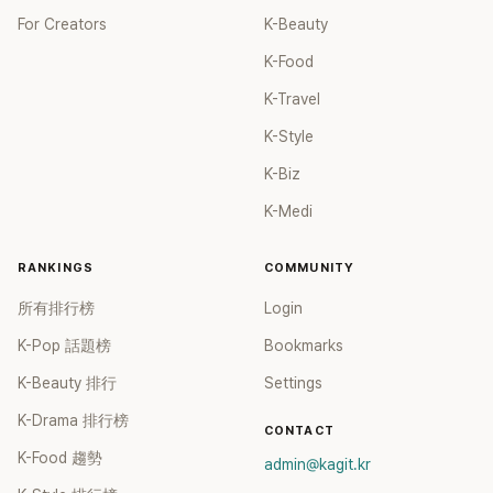
For Creators
K-Beauty
K-Food
K-Travel
K-Style
K-Biz
K-Medi
RANKINGS
COMMUNITY
所有排行榜
Login
K-Pop 話題榜
Bookmarks
K-Beauty 排行
Settings
K-Drama 排行榜
CONTACT
K-Food 趨勢
admin@kagit.kr