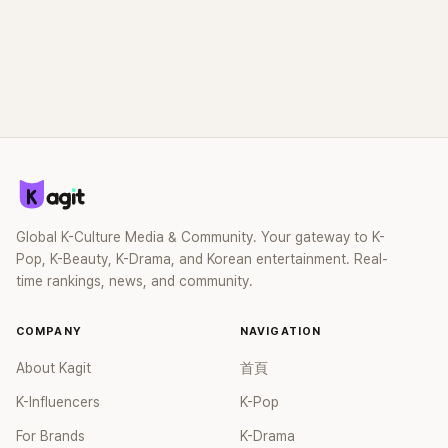
Global K-Culture Media & Community. Your gateway to K-
Pop, K-Beauty, K-Drama, and Korean entertainment. Real-
time rankings, news, and community.
COMPANY
NAVIGATION
About Kagit
首頁
K-Influencers
K-Pop
For Brands
K-Drama