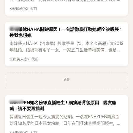
表示，當時選擇瀟灑放手，但如果同樣的事情現在再發生，「我
2 天前
K氏鄉民
絕對不會坐視不管」，直率發言掀起熱議。
韓星
星首曝嫁HAHA關鍵原因！一句話徹底打動她 網全被暖哭：
換我也想嫁
南韓藝人HAHA（河東勳）與歌手星（별，本名金高恩）於2012
年結婚，婚後育有兩子一女，一家五口生活幸福美滿，也是韓
國演藝圈公認的模範夫妻。近日，星首度公開當年決定嫁給
2 天前
江南美人
HAHA的關鍵原因，竟是一句讓她至今仍難忘的話，也成為她
點頭步入婚姻的最大理由。
廣告
K-POP
ENHYPEN知名粉絲直播輕生！網瘋猜背後原因 親友痛
喊：請不要再揣測
韓國近日發生一起令人震驚的悲劇。一名在ENHYPEN粉絲圈
頗具知名度的日本籍女粉絲，日前在TikTok直播期間輕生，最
終不幸身亡，消息曝光後震驚韓網，也讓不少粉絲湧入社群平
2 天前
K氏鄉民