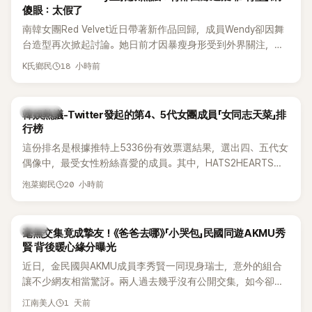
傻眼：太假了
南韓女團Red Velvet近日帶著新作品回歸，成員Wendy卻因舞
台造型再次掀起討論。她日前才因暴瘦身形受到外界關注，又
被質疑在舞台上使用臀墊，如今最新打歌舞台曝光後，再度因
18 小時前
K氏鄉民
身形比例引發熱議。
熱議討論
韓娛熱議-Twitter發起的第4、5代女團成員「女同志天菜」排
行榜
這份排名是根據推特上5336份有效票選結果，選出四、五代女
偶像中，最受女性粉絲喜愛的成員。其中，HATS2HEARTS成
員包攬了前三名，展現了她們在女性社群中的高人氣。
20 小時前
泡菜鄉民
韓星
毫無交集竟成摯友！《爸爸去哪》「小哭包」民國同遊AKMU秀
賢 背後暖心緣分曝光
近日，金民國與AKMU成員李秀賢一同現身瑞士，意外的組合
讓不少網友相當驚訝。兩人過去幾乎沒有公開交集，如今卻一
起踏上瑞士之旅，也讓粉絲紛紛好奇：「他們到底是怎麼認識
1 天前
江南美人