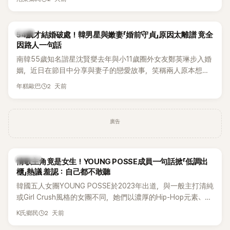
韓星
54歲才結婚破處！韓男星與嫩妻「婚前守貞」原因太離譜 竟全
因路人一句話
南韓55歲知名諧星沈賢燮去年與小11歲圈外女友鄭英琳步入婚
姻，近日在節目中分享與妻子的戀愛故事，笑稱兩人原本想享
受兩人世界，沒想到站在飯店門口時竟被路人認出，還一路替
2 天前
年糕歐巴
他們加油打氣，讓他害羞到最後直接放棄進飯店，意外成了婚
前一直堅守「婚前守貞」的原因之一。
廣告
K-POP
情歌主角竟是女生！YOUNG POSSE成員一句話掀「低調出
櫃」熱議 羞認：自己都不敢聽
韓國五人女團YOUNG POSSE於2023年出道，與一般主打清純
或Girl Crush風格的女團不同，她們以濃厚的Hip-Hop元素、自
創Rap及成員親自參與創作為特色，MV也融入美式街頭、塗
2 天前
K氏鄉民
鴉、滑板等文化元素。雖然並非出身四大經紀公司，仍憑藉鮮