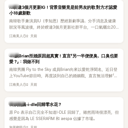
韓星
IU睽違3個月更新IG！背景音樂竟是前男友的歌 對方才認愛
小18歲新歡
南韓歌手兼演員IU（李知恩）歷經新劇爭議、分手消息及健康
狀況等風波後，終於睽違3個月更新社群平台，一口氣曬出20
張近況照，讓大批粉絲又驚又喜。不過，比起照片本身，更引
2 天前
江南美人
發熱議的是，她竟選用前男友張基河所屬樂團的歌曲作為背景
音樂，意外掀起韓網討論。
韓星
45歲Brian拒婚原因超真實！直言「另一半便便臭、口臭也要
愛？」：我做不到
南韓男團 Fly to the Sky 成員Brian向來以愛乾淨聞名，近日登
上YouTube節目時，再度談到自己的婚姻觀，直言無法理解「連
另一半的口臭、便便臭都要愛」這種說法，更大方表明自己是不
2 天前
江南美人
婚主義者，一番超直白發言掀起熱議。
熱議討論
韓娛熱議-i-dle回歸零水花？
原 Po 表示自己完全不知道I-DLE 回歸了，雖然雨琦很漂亮，但
感覺是因為 LE SSERAFIM 和 aespa 佔據了市場。
2 天前
泡菜鄉民