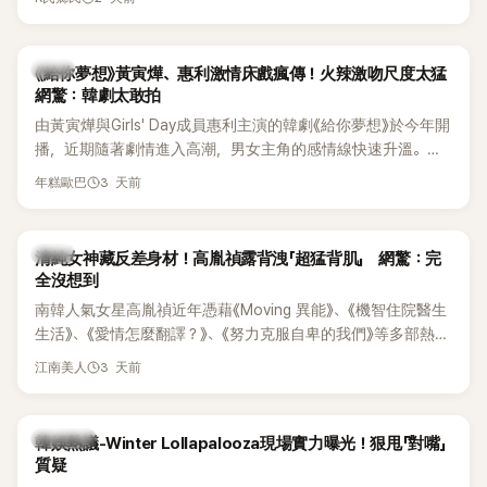
台哀悼。事發後，死者親友也陸續出面證實噩耗，並呼籲外界
停止揣測，盼逝者安息。
韓劇
《給你夢想》黃寅燁、惠利激情床戲瘋傳！火辣激吻尺度太猛
網驚：韓劇太敢拍
由黃寅燁與Girls' Day成員惠利主演的韓劇《給你夢想》於今年開
播，近期隨著劇情進入高潮，男女主角的感情線快速升溫。最
新播出的第8集不僅上演火辣吻戲，更接連出現床戲橋段，讓
3 天前
年糕歐巴
相關片段在網路上瘋傳，引發觀眾熱烈討論。
韓星
清純女神藏反差身材！高胤禎露背洩「超猛背肌」 網驚：完
全沒想到
南韓人氣女星高胤禎近年憑藉《Moving 異能》、《機智住院醫生
生活》、《愛情怎麼翻譯？》、《努力克服自卑的我們》等多部熱門
作品，躍升為韓劇新一代女神代表，不僅演技備受肯定，精緻
3 天前
江南美人
五官與清新空靈的氣質也擄獲大批粉絲。近日，她因分享一組
近況照意外掀起熱議，不是因為仙氣十足的美貌，而是藏在纖
細身材下的超狂背肌與肩膀線條，反差感十足，讓不少網友看
熱議討論
韓娛熱議-Winter Lollapalooza現場實力曝光！狠甩「對嘴」
傻直呼：「原來她身材這麼猛！」
質疑