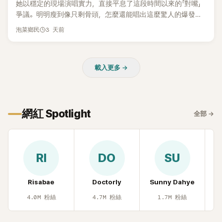
她以穩定的現場演唱實力，直接平息了這段時間以來的「對嘴」
爭議。明明瘦到像只剩骨頭，怎麼還能唱出這麼驚人的爆發力
和音量？
3 天前
泡菜鄉民
載入更多 →
網紅 Spotlight
全部
→
RI
DO
SU
Risabae
Doctorly
Sunny Dahye
H
4.0M
粉絲
4.7M
粉絲
1.7M
粉絲