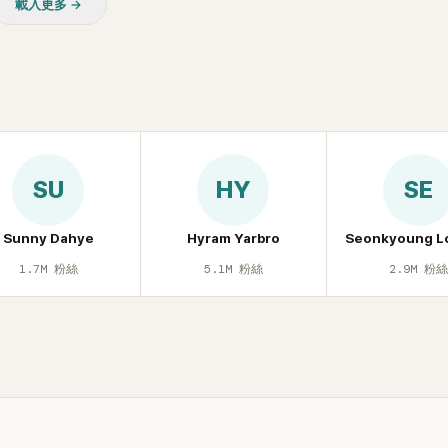
載入更多 →
質疑，就連美國當地媒體也毫
評，甚至形容整場演出「就像
」。
SU
HY
SE
Sunny Dahye
Hyram Yarbro
Seonkyoung L
1.7M
粉絲
5.1M
粉絲
2.9M
粉