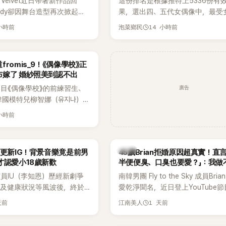
 Velvet近日帶著新作品回
這份排名是根據推特上5336份有
ndy卻因舞台造型再次掀起討
果，選出四、五代女偶像中，最受
才因暴瘦身形受到外界關注，
絲喜愛的成員。其中，HATS2HEA
 小時前
14 小時前
泡菜鄉民
舞台上使用臀墊，如今最新打
員包攬了前三名，展現了她們在女
後，再度因身形比例引發熱
中的高人氣。
romis_9！《偶像學校》正
布嫁了 婚紗照美到認不出
廣告
目《偶像學校》的前練習生、
韓國模特兒柳智娜（유지나），
在社群平台公開一系列婚紗
 小時前
布即將步入婚姻，消息曝光後
看節目的粉絲又驚又喜，紛紛
韓星
月更新IG！背景音樂竟是前男
45歲Brian拒婚原因超真實！直
才認愛小18歲新歡
半便便臭、口臭也要愛？」：我做
員IU（李知恩）歷經新劇爭
南韓男團 Fly to the Sky 成員Bri
息及健康狀況等風波後，終於
愛乾淨聞名，近日登上YouTube
新社群平台，一口氣曬出20
再度談到自己的婚姻觀，直言無法
天前
1 天前
江南美人
讓大批粉絲又驚又喜。不過，
另一半的口臭、便便臭都要愛」這
身，更引發熱議的是，她竟選
更大方表明自己是不婚主義者，一