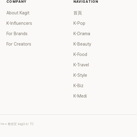
COMPANY
NAVIGATION
About Kagit
首頁
K-Influencers
K-Pop
For Brands
K-Drama
For Creators
K-Beauty
K-Food
K-Travel
K-Style
K-Biz
K-Medi
.tw
→ 整併至 kagit.kr TC