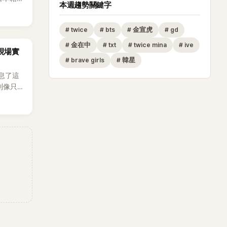
本週趨勢關鍵字
生，最終
也讓不
#
twice
#
bts
#
金宣虎
#
gd
，死者
外界停
#
金在中
#
txt
#
twice mina
#
ive
za現場實
#
brave girls
#
韓星
息了這
到像只剩
發力和