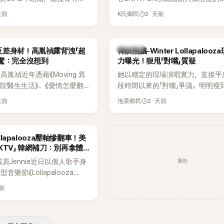
家五口生活幸福美滿，也是韓
粉絲，日前在TikTok直播期間輕
天前
2 天前
K氏鄉民
認的模範夫妻。近日，星首度
不幸身亡，消息曝光後震驚韓網，
嫁給HAHA的關鍵原因，竟是
少粉絲湧入社群平台哀悼。事發後
今仍難忘的話，也成為她點頭
親友也陸續出面證實噩耗，並呼籲
熱議討論
反差身材！高胤禎露背洩「超
韓娛熱議-Winter Lollapaloo
最大理由。
止揣測，盼逝者安息。
網驚：完全沒想到
力曝光！狠甩「對嘴」質疑
胤禎近年憑藉《Moving 異
她以穩定的現場演唱實力，直接平
住院醫生生活》、《愛情怎麼翻
段時間以來的「對嘴」爭議。明明瘦
力克服自卑的我們》等多部熱門
骨頭，怎麼還能唱出這麼驚人的爆
天前
2 天前
泡菜鄉民
為韓劇新一代女神代表，不僅
音量？
定，精緻五官與清新空靈的氣
批粉絲。近日，她因分享一組
ollapalooza壓軸慘翻車！美
掀起熱議，不是因為仙氣十足
KTV」 韓網補刀：別再拿體
是藏在纖細身材下的超狂背肌
廣告
K成員Jennie近日以個人歌手身
，反差感十足，讓不少網友看
樂節《Lollapalooza
來她身材這麼猛！」
》主舞台，不僅成為首位擔任該音
天前
ner（壓軸主秀）的K-POP女
，寫下全新紀錄。然而，演出結
兩極評價，不僅現場歌唱實力