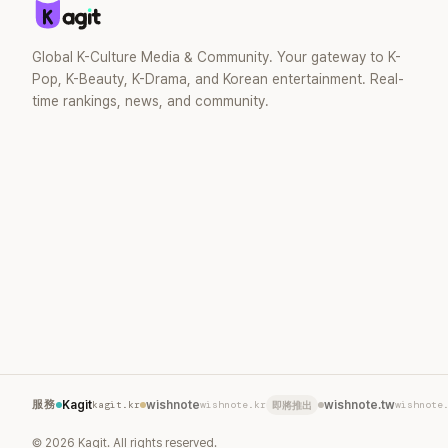
Global K-Culture Media & Community. Your gateway to K-
Pop, K-Beauty, K-Drama, and Korean entertainment. Real-
time rankings, news, and community.
服務
Kagit
kagit.kr
wishnote
wishnote.kr
wishnote.tw
wishnote
即將推出
©
2026
Kagit. All rights reserved.