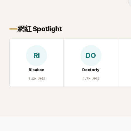
遭部分網友
不留情給出負
一場豪華KTV
網紅 Spotlight
RI
DO
Risabae
Doctorly
4.0M
粉絲
4.7M
粉絲