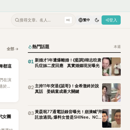
搜尋文章、名人…
登入
⌘K
繁中
熱門話題
本週
全部
→
新婚才1年遭爆離婚！《藍調》韓志旼唐
01
氏症姊二度回應 真實婚姻現況曝光
跳舞都這
他們在演
主持11年突退《認哥》！金希澈終於說
舞過於隨
02
真話 姜鎬童成最大關鍵
的重要
黃晸珉77通電話錄音曝光！崩潰喊「拜
03
5代女團
託放過我」 爆料女曾是SHINee、NCT
站姐