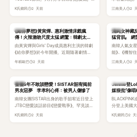
更首度坦承過去曾遭最好的朋友搶走男
子一女，一
2 天前
2 
K氏鄉民
江南美人
友。她表示，當時選擇瀟灑放手，但如果
國演藝圈公
同樣的事情現在再發生，「我絕對不會坐視
公開當年決定
不管」，直率發言掀起熱議。
一句讓她至
韓劇
韓星
《給你夢想》黃寅燁、惠利激情床戲瘋
清純女神藏
步入婚姻的
傳！火辣激吻尺度太猛 網驚：韓劇太敢
猛背肌」 
拍
由黃寅燁與Girls' Day成員惠利主演的韓劇
南韓人氣女星高
《給你夢想》於今年開播，近期隨著劇情進
能》、《機智
入高潮，男女主角的感情線快速升溫。最
譯？》、《努
2 天前
2 
年糕歐巴
江南美人
新播出的第8集不僅上演火辣吻戲，更接連
作品，躍升
出現床戲橋段，讓相關片段在網路上瘋
演技備受肯
傳，引發觀眾熱烈討論。
質也擄獲大
韓星
K-POP
整整5年不敢談戀愛！SISTAR韶宥揭前
Jennie登L
近況照意外
男友惡夢 李孝利心疼：被男人傷慘了
媒狠批「像唱
的美貌，而
力當藉口
南韓女團SISTAR出身的歌手韶宥近日登上
BLACKPIN
與肩膀線條
JTBC戀愛談話節目《戀愛戰爭》，罕見談及
分登上美國大型音
傻直呼：「原
自己的感情生活，不僅坦言已經整整5年沒
Chicago
2 天前
2 
K氏鄉民
K氏鄉民
有談戀愛，更首度透露空窗至今的原因，
樂節Headli
全與上一段戀情有關，一番真心告白讓現
SOLO歌手
場來賓都相當震驚。
束後卻掀起