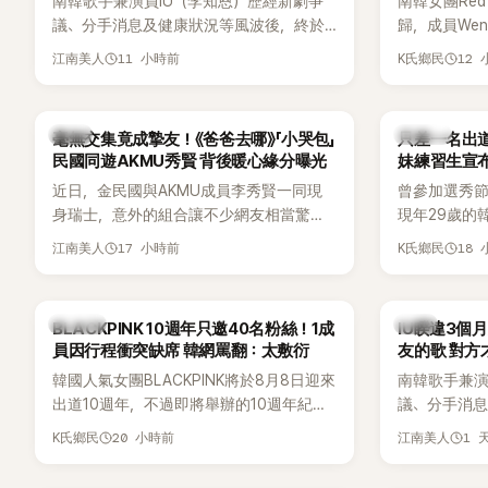
南韓歌手兼演員IU（李知恩）歷經新劇爭
南韓女團Red
好交情，她幾乎素顏入鏡的真實模樣，也
議、分手消息及健康狀況等風波後，終於
歸，成員We
意外掀起網友熱議。
睽違3個月更新社群平台，一口氣曬出20
論。她日前
11 小時前
12
江南美人
K氏鄉民
張近況照，讓大批粉絲又驚又喜。其中，
又被質疑在
一張生日蛋糕照意外掀起熱議，不僅送禮
歌舞台曝光
人的身分曝光，就連貼文背景音樂也被眼
議。
韓星
K-POP
毫無交集竟成摯友！《爸爸去哪》「小哭包」
只差一名出道f
尖網友發現暗藏玄機，在韓網引發兩波討
民國同遊AKMU秀賢 背後暖心緣分曝光
妹練習生宣
論。
近日，金民國與AKMU成員李秀賢一同現
曾參加選秀節
身瑞士，意外的組合讓不少網友相當驚
現年29歲的
訝。兩人過去幾乎沒有公開交集，如今卻
近日無預警
17 小時前
18
江南美人
K氏鄉民
一起踏上瑞士之旅，也讓粉絲紛紛好奇：
照，親自宣
「他們到底是怎麼認識的？」
讓不少曾追
送上祝福。
K-POP
韓星
BLACKPINK 10週年只邀40名粉絲！1成
IU睽違3個
員因行程衝突缺席 韓網罵翻：太敷衍
友的歌 對方
韓國人氣女團BLACKPINK將於8月8日迎來
南韓歌手兼演
出道10週年，不過即將舉辦的10週年紀念
議、分手消
Meet & Greet活動，依舊無法看到四人合
睽違3個月更
20 小時前
1 
K氏鄉民
江南美人
體。根據韓媒《MyDaily》7日報導，當天將
張近況照，
由Jisoo（智秀）、Rosé與Jennie出席，
比起照片本