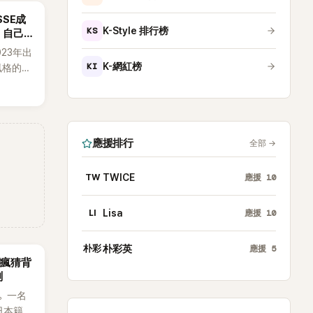
SSE成
KS
K-Style 排行榜
：自己
023年出
KI
K-網紅榜
h風格的女
素、自
，MV也
元素。
藉鮮明
應援排行
全部
→
場累積
極具辨
TW
TWICE
應援
10
LI
Lisa
應援
10
朴彩
朴彩英
應援
5
網瘋猜背
測
。一名
日本籍女