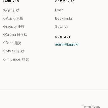
RANKINGS
COMMUNITY
所有排行榜
Login
K-Pop 話題榜
Bookmarks
K-Beauty 排行
Settings
K-Drama 排行榜
CONTACT
K-Food 趨勢
admin@kagit.kr
K-Style 排行榜
K-Influencer 指數
Terms
Privacy