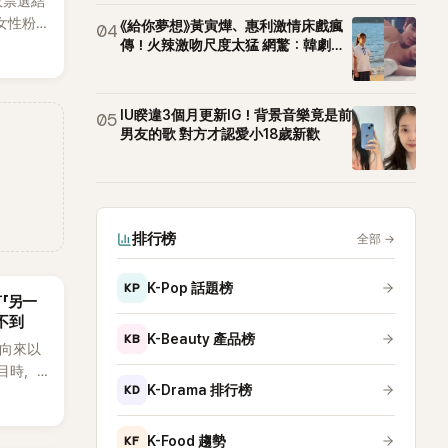
效票選結
女性粉
《給你夢想》黃寅燁、惠利激情床戲瘋
04
RTS成
傳！火辣激吻尺度太猛 網驚：韓劇太
敢拍
性社群
IU睽違3個月更新IG！背景音樂竟是前
05
男友的歌 對方才認愛小18歲新歡
排行榜
全部
→
KP
K-Pop 話題榜
言「另一
不到
KB
K-Beauty 產品榜
an向來以
節目時，
KD
K-Drama 排行榜
理解「連
種說法，
番超直
KF
K-Food 趨勢