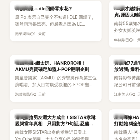
Lisa則因行程安排確定缺席，再度引發粉
用前男友張
熱議討論
韓星
韓娛熱議-i-dle回歸零水花？
54歲才結婚
絲熱議。
音樂，意外
貞」原因太離
原 Po 表示自己完全不知道I-DLE 回歸了，
南韓55歲知
雖然雨琦很漂亮，但感覺是因為 LE
外女友鄭英
SSERAFIM 和 aespa 佔據了市場。
1 天前
泡菜鄉民
享與妻子的
1 
年糕歐巴
受兩人世界
路人認出，
害羞到最後
熱議討論
韓星
韓娛熱議-繼太妍、HANRORO後！
黃晸珉77通
前一直堅守「
AKMU秀賢確定加盟J-POP翻唱企劃
放過我」 爆料
樂童音樂家（AKMU）的秀賢將作為第三位
南韓影帝黃
演唱者，加入目前廣受歡迎的J-POP翻唱
紀公司日前強
企劃。繼太妍和Hanroro之後，秀賢已獲
嫌長期跟蹤
2 天前
2 
泡菜鄉民
江南美人
選為第三首翻唱歌曲的主唱，並於近期完
動。不過，A
成錄音。
平台公開爆
調兩人一直
K-POP
韓星
遭閨蜜搶男友還大方成全！SISTAR孝琳
星首曝嫁H
的單方面騷擾。
親揭當年真相 只因對方「1句話」忍痛放
打動她 網全
曝光雙方77
手
南韓女團SISTAR出身的孝琳近日登上
南韓藝人HA
度承認自己過去
YouTube節目，大方分享自己的戀愛觀，
本名金高恩）
團體的「站姐