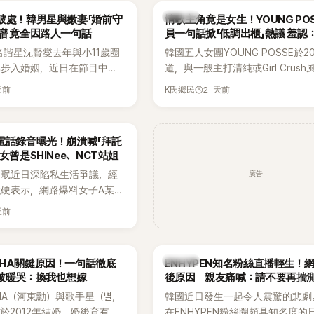
基河所屬樂團的歌曲作為背景
白發言掀起熱議。
K-POP
破處！韓男星與嫩妻「婚前守
情歌主角竟是女生！YOUNG PO
掀起韓網討論。
譜 竟全因路人一句話
員一句話掀「低調出櫃」熱議 羞認
都不敢聽
名諧星沈賢燮去年與小11歲圈
韓國五人女團YOUNG POSSE於2
琳步入婚姻，近日在節目中分
道，與一般主打清純或Girl Crus
戀愛故事，笑稱兩人原本想享
團不同，她們以濃厚的Hip-Hop元
天前
2 天前
K氏鄉民
，沒想到站在飯店門口時竟被
創Rap及成員親自參與創作為特色
還一路替他們加油打氣，讓他
融入美式街頭、塗鴉、滑板等文化
直接放棄進飯店，意外成了婚
雖然並非出身四大經紀公司，仍憑
電話錄音曝光！崩潰喊「拜託
婚前守貞」的原因之一。
的音樂風格，在海外尤其是歐美市
女曾是SHINee、NCT站姐
不少人氣，逐漸成為第五代女團中
廣告
晸珉近日深陷私生活爭議，經
識度的新生代代表之一。
硬表示，網路爆料女子A某涉
黃晸珉，已正式採取法律行
天前
並未停止發聲，持續透過社群
料，反駁經紀公司的說法，強
維持雙向聯繫，並非外界所稱
K-POP
AHA關鍵原因！一句話徹底
ENHYPEN知名粉絲直播輕生！
如今，韓媒《Dispatch》再
被暖哭：換我也想嫁
後原因 親友痛喊：請不要再揣
通電話的錄音內容，而A也首
HA（河東勳）與歌手星（별，
韓國近日發生一起令人震驚的悲劇
曾是SHINee、NCT等偶像
於2012年結婚，婚後育有兩
在ENHYPEN粉絲圈頗具知名度的
」，事件持續延燒。