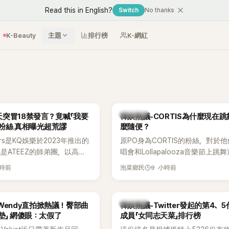
Read this in English?
Switch
No thanks
K-Beauty
主題
排行榜
K-網紅
熱議討論
突冒18禁發言？竟喊「我要
韓娛熱議-CORTIS為什麼現在
粉絲 真相曝光超荒謬
麼隨便？
ers是KQ娛樂於2023年推出的
原PO身為CORTIS的粉絲，對於
也是ATEEZ的師弟團，以高完
唱會和Lollapalooza音樂節上跳
滿爆發力的表演及Hip-Hop
便感到不滿，認為舞蹈是他們走紅
小時前
9 小時前
泡菜鄉民
出道後迅速累積大批海內外粉
原因，希望他們能更認真地表演。
登上Lollapalooza等國際
，展現新生代男團的舞台實
熱議討論
et Wendy直拍掀熱議！臀部曲
韓娛熱議-Twitter發起的第4、
墊」 網傻眼：太假了
成員「女同志天菜」排行榜