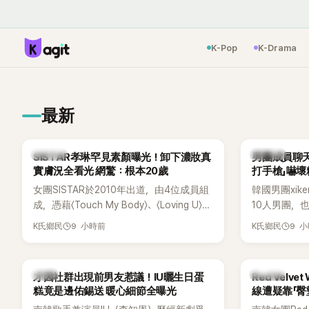
K-Pop
K-Drama
最新
K-POP
K-POP
SISTAR孝琳罕見素顏曝光！卸下濃妝真
男團成員聊天
實膚況全看光 網驚：根本20歲
打手槍」嚇壞
女團SISTAR於2010年出道，由4位成員組
韓國男團xik
成，憑藉〈Touch My Body〉、〈Loving U〉、
10人男團，
〈Shake It〉等一連串夏日神曲紅遍亞洲，獲
成度舞台、充
9 小時前
9 
K氏鄉民
K氏鄉民
封「夏日女王」。不過，團體在出道滿7年後
風格聞名，
宣布解散，成員各自投入個人演藝事業。
絲，近年也陸續
向來以性感火辣形象和強大舞台氣場著稱
大型音樂節
韓星
K-POP
才因社群出現前男友惹議！IU曬生日蛋
Red Velv
的孝琳，近日在社群分享與「排球女王」金軟
力。
糕竟是邊佑錫送 暖心細節全曝光
線遭疑靠「臀
景聚餐的日常，不僅展現兩人多年不變的