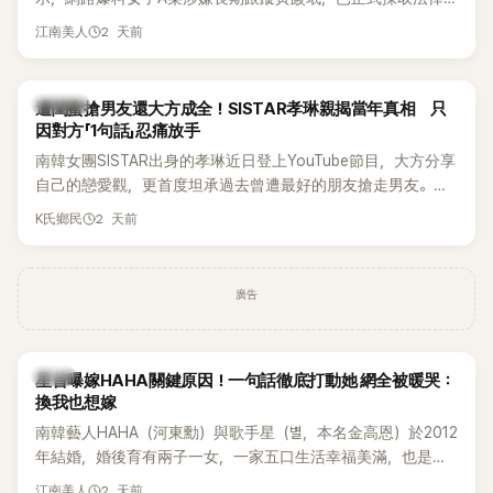
行動。不過，A並未停止發聲，持續透過社群平台公開爆料，反
2 天前
江南美人
駁經紀公司的說法，強調兩人一直維持雙向聯繫，並非外界所
稱的單方面騷擾。如今，韓媒《Dispatch》再曝光雙方77通電話
的錄音內容，而A也首度承認自己過去曾是SHINee、NCT等偶
K-POP
遭閨蜜搶男友還大方成全！SISTAR孝琳親揭當年真相 只
像團體的「站姐」，事件持續延燒。
因對方「1句話」忍痛放手
南韓女團SISTAR出身的孝琳近日登上YouTube節目，大方分享
自己的戀愛觀，更首度坦承過去曾遭最好的朋友搶走男友。她
表示，當時選擇瀟灑放手，但如果同樣的事情現在再發生，「我
2 天前
K氏鄉民
絕對不會坐視不管」，直率發言掀起熱議。
廣告
韓星
星首曝嫁HAHA關鍵原因！一句話徹底打動她 網全被暖哭：
換我也想嫁
南韓藝人HAHA（河東勳）與歌手星（별，本名金高恩）於2012
年結婚，婚後育有兩子一女，一家五口生活幸福美滿，也是韓
國演藝圈公認的模範夫妻。近日，星首度公開當年決定嫁給
2 天前
江南美人