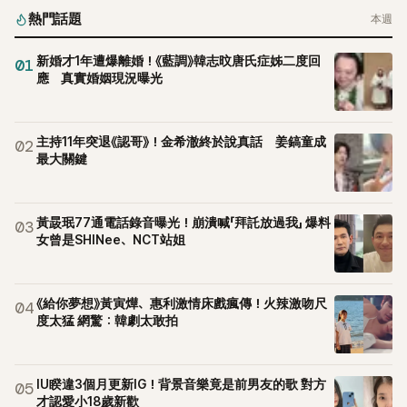
熱門話題
本週
新婚才1年遭爆離婚！《藍調》韓志旼唐氏症姊二度回
01
應 真實婚姻現況曝光
主持11年突退《認哥》！金希澈終於說真話 姜鎬童成
02
最大關鍵
黃晸珉77通電話錄音曝光！崩潰喊「拜託放過我」 爆料
03
女曾是SHINee、NCT站姐
《給你夢想》黃寅燁、惠利激情床戲瘋傳！火辣激吻尺
04
度太猛 網驚：韓劇太敢拍
IU睽違3個月更新IG！背景音樂竟是前男友的歌 對方
05
才認愛小18歲新歡