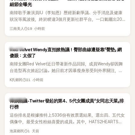
細節全曝光
南韓歌手兼演員IU（李知恩）歷經新劇爭議、分手消息及健康
狀況等風波後，終於睽違3個月更新社群平台，一口氣曬出20
張近況照，讓大批粉絲又驚又喜。其中，一張生日蛋糕照意外
19 小時前
江南美人
掀起熱議，不僅送禮人的身分曝光，就連貼文背景音樂也被眼
尖網友發現暗藏玄機，在韓網引發兩波討論。
K-POP
Red Velvet Wendy直拍掀熱議！臀部曲線遭疑靠「臀墊」 網
傻眼：太假了
南韓女團Red Velvet近日帶著新作品回歸，成員Wendy卻因舞
台造型再次掀起討論。她日前才因暴瘦身形受到外界關注，又
被質疑在舞台上使用臀墊，如今最新打歌舞台曝光後，再度因
21 小時前
K氏鄉民
身形比例引發熱議。
熱議討論
韓娛熱議-Twitter發起的第4、5代女團成員「女同志天菜」排
行榜
這份排名是根據推特上5336份有效票選結果，選出四、五代女
偶像中，最受女性粉絲喜愛的成員。其中，HATS2HEARTS成
員包攬了前三名，展現了她們在女性社群中的高人氣。
1 天前
泡菜鄉民