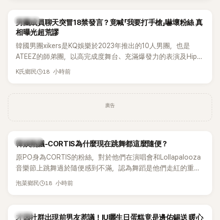
稱的孝琳，近日在社群分享與「排球女王」金軟景聚餐的日常，
不僅展現兩人多年不變的好交情，她幾乎素顏入鏡的真實模
K-POP
男團成員聊天突冒18禁發言？竟喊「我要打手槍」嚇壞粉絲 真
樣，也意外掀起網友熱議。
相曝光超荒謬
韓國男團xikers是KQ娛樂於2023年推出的10人男團，也是
ATEEZ的師弟團，以高完成度舞台、充滿爆發力的表演及Hip-
Hop風格聞名，出道後迅速累積大批海內外粉絲，近年也陸續
18 小時前
K氏鄉民
登上Lollapalooza等國際大型音樂節，展現新生代男團的舞台
實力。
廣告
熱議討論
韓娛熱議-CORTIS為什麼現在跳舞都這麼隨便？
原PO身為CORTIS的粉絲，對於他們在演唱會和Lollapalooza
音樂節上跳舞過於隨便感到不滿，認為舞蹈是他們走紅的重要
原因，希望他們能更認真地表演。
18 小時前
泡菜鄉民
韓星
才因社群出現前男友惹議！IU曬生日蛋糕竟是邊佑錫送 暖心