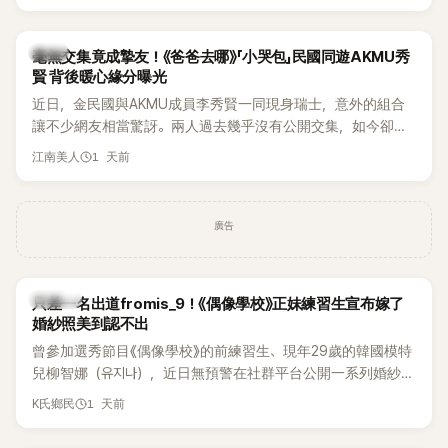
韓星
毫無交集竟成摯友！《爸爸去哪》「小哭包」民國同遊AKMU秀
賢 背後暖心緣分曝光
近日，金民國與AKMU成員李秀賢一同現身瑞士，意外的組合
讓不少網友相當驚訝。兩人過去幾乎沒有公開交集，如今卻一
起踏上瑞士之旅，也讓粉絲紛紛好奇：「他們到底是怎麼認識
1 天前
江南美人
的？」
廣告
K-POP
只差一名出道fromis_9！《偶像學校》正妹練習生宣布嫁了
婚紗照美到認不出
曾參加選秀節目《偶像學校》的前練習生、現年29歲的韓國模特
兒柳智娜（유지나），近日無預警在社群平台公開一系列婚紗
照，親自宣布即將步入婚姻，消息曝光後讓不少曾追看節目的
1 天前
K氏鄉民
粉絲又驚又喜，紛紛送上祝福。