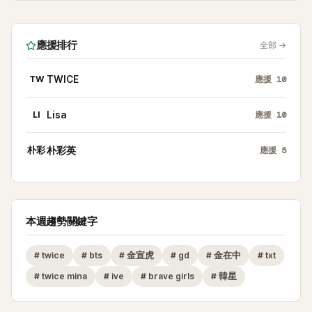
應援排行
全部
→
TW
TWICE
應援
10
LI
Lisa
應援
10
朴彩
朴彩英
應援
5
本週趨勢關鍵字
#
twice
#
bts
#
金宣虎
#
gd
#
金在中
#
txt
#
twice mina
#
ive
#
brave girls
#
韓星