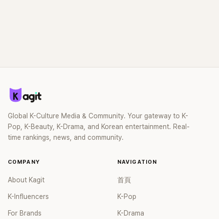
Global K-Culture Media & Community. Your gateway to K-
Pop, K-Beauty, K-Drama, and Korean entertainment. Real-
time rankings, news, and community.
COMPANY
NAVIGATION
About Kagit
首頁
K-Influencers
K-Pop
For Brands
K-Drama