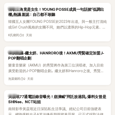
前一直堅守「婚前守貞」的原因之一。
K-POP
情歌主角竟是女生！YOUNG POSSE成員一句話掀「低調出
櫃」熱議 羞認：自己都不敢聽
韓國五人女團YOUNG POSSE於2023年出道，與一般主打清純
或Girl Crush風格的女團不同，她們以濃厚的Hip-Hop元素、自
創Rap及成員親自參與創作為特色，MV也融入美式街頭、塗
2 天前
K氏鄉民
鴉、滑板等文化元素。雖然並非出身四大經紀公司，仍憑藉鮮
明的音樂風格，在海外尤其是歐美市場累積不少人氣，逐漸成
為第五代女團中極具辨識度的新生代代表之一。
熱議討論
韓娛熱議-繼太妍、HANRORO後！AKMU秀賢確定加盟J-
POP翻唱企劃
樂童音樂家（AKMU）的秀賢將作為第三位演唱者，加入目前
廣受歡迎的J-POP翻唱企劃。繼太妍和Hanroro之後，秀賢已
獲選為第三首翻唱歌曲的主唱，並於近期完成錄音。
2 天前
泡菜鄉民
韓星
黃晸珉77通電話錄音曝光！崩潰喊「拜託放過我」 爆料女曾是
SHINee、NCT站姐
南韓影帝黃晸珉近日深陷私生活爭議，經紀公司日前強硬表
示，網路爆料女子A某涉嫌長期跟蹤黃晸珉，已正式採取法律