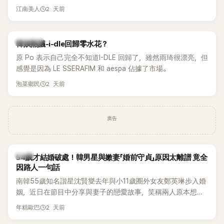
另一半的口臭、便便臭都要愛」這種說法，更大方表明自己是不
2 天前
江南美人
婚主義者，一番超直白發言掀起熱議。
熱議討論
韓娛熱議-i-dle回歸零水花？
原 Po 表示自己完全不知道I-DLE 回歸了，雖然雨琦很漂亮，但
感覺是因為 LE SSERAFIM 和 aespa 佔據了市場。
2 天前
泡菜鄉民
廣告
韓星
54歲才結婚破處！韓男星與嫩妻「婚前守貞」原因太離譜 竟全
因路人一句話
南韓55歲知名諧星沈賢燮去年與小11歲圈外女友鄭英琳步入婚
姻，近日在節目中分享與妻子的戀愛故事，笑稱兩人原本想享
受兩人世界，沒想到站在飯店門口時竟被路人認出，還一路替
2 天前
年糕歐巴
他們加油打氣，讓他害羞到最後直接放棄進飯店，意外成了婚