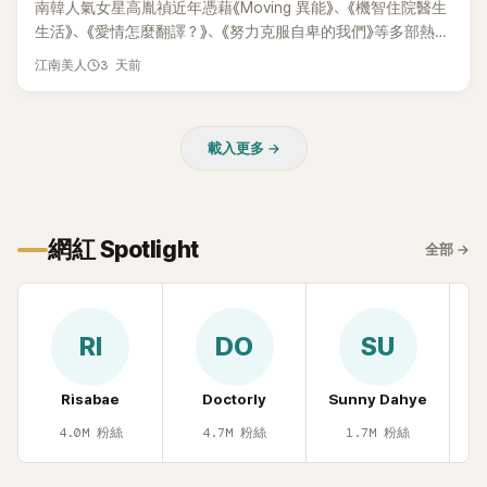
南韓人氣女星高胤禎近年憑藉《Moving 異能》、《機智住院醫生
生活》、《愛情怎麼翻譯？》、《努力克服自卑的我們》等多部熱門
作品，躍升為韓劇新一代女神代表，不僅演技備受肯定，精緻
3 天前
江南美人
五官與清新空靈的氣質也擄獲大批粉絲。近日，她因分享一組
近況照意外掀起熱議，不是因為仙氣十足的美貌，而是藏在纖
細身材下的超狂背肌與肩膀線條，反差感十足，讓不少網友看
載入更多 →
傻直呼：「原來她身材這麼猛！」
網紅 Spotlight
全部
→
RI
DO
SU
Risabae
Doctorly
Sunny Dahye
H
4.0M
粉絲
4.7M
粉絲
1.7M
粉絲