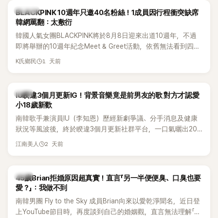
K-POP
BLACKPINK 10週年只邀40名粉絲！1成員因行程衝突缺席
韓網罵翻：太敷衍
韓國人氣女團BLACKPINK將於8月8日迎來出道10週年，不過
即將舉辦的10週年紀念Meet & Greet活動，依舊無法看到四人
合體。根據韓媒《MyDaily》7日報導，當天將由Jisoo（智秀）、
1 天前
K氏鄉民
Rosé與Jennie出席，Lisa則因行程安排確定缺席，再度引發粉
絲熱議。
韓星
IU睽違3個月更新IG！背景音樂竟是前男友的歌 對方才認愛
小18歲新歡
南韓歌手兼演員IU（李知恩）歷經新劇爭議、分手消息及健康
狀況等風波後，終於睽違3個月更新社群平台，一口氣曬出20
張近況照，讓大批粉絲又驚又喜。不過，比起照片本身，更引
2 天前
江南美人
發熱議的是，她竟選用前男友張基河所屬樂團的歌曲作為背景
音樂，意外掀起韓網討論。
韓星
45歲Brian拒婚原因超真實！直言「另一半便便臭、口臭也要
愛？」：我做不到
南韓男團 Fly to the Sky 成員Brian向來以愛乾淨聞名，近日登
上YouTube節目時，再度談到自己的婚姻觀，直言無法理解「連