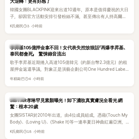
大逆轉：更有好感了
韓國女團BLACKPINK迎來出道10週年，原本是值得慶祝的大日
子，卻因官方活動安排引發粉絲不滿，甚至傳出有人持高爾夫
球桿到YG娛樂大樓鬧事。Jisoo今（8日）也親自發文向BLINK
3 小時前
K氏鄉民
道歉，坦言這次紀念日「好像是充滿歉意的一天」。
韓星
李昇基105億押金拿不回！女代表失控放狠話「再爆李昇基、
泰民都會死」 驚悚錄音流出
歌手李昇基近期捲入高達105億韓元（約新台幣2.3億元）的租
屋押金返還爭議，對象正是演藝企劃公司One Hundred Label
代表車佳媛(차가원)。如今事件再掀風波，YouTuber李鎮浩公開
4 小時前
年糕歐巴
一段與車佳媛過去的通話錄音，當中出現「李昇基身邊的人會全
部死掉」等激烈言論，引發外界譁然。
K-POP
SISTAR孝琳罕見素顏曝光！卸下濃妝真實膚況全看光 網
驚：根本20歲
女團SISTAR於2010年出道，由4位成員組成，憑藉〈Touch My
Body〉、〈Loving U〉、〈Shake It〉等一連串夏日神曲紅遍亞洲，
獲封「夏日女王」。不過，團體在出道滿7年後宣布解散，成員各
18 小時前
K氏鄉民
自投入個人演藝事業。向來以性感火辣形象和強大舞台氣場著