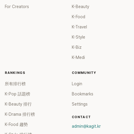
For Creators
K-Beauty
K-Food
K-Travel
K-Style
K-Biz
K-Medi
RANKINGS
COMMUNITY
所有排行榜
Login
K-Pop 話題榜
Bookmarks
K-Beauty 排行
Settings
K-Drama 排行榜
CONTACT
K-Food 趨勢
admin@kagit.kr