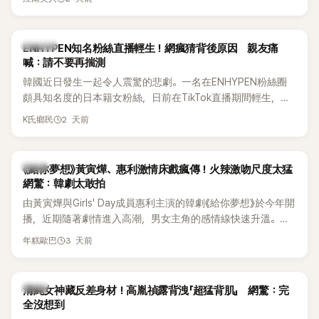
HAHA的關鍵原因，竟是一句讓她至今仍難忘的話，也成為她
點頭步入婚姻的最大理由。
K-POP
ENHYPEN知名粉絲直播輕生！網瘋猜背後原因 親友痛
喊：請不要再揣測
韓國近日發生一起令人震驚的悲劇。一名在ENHYPEN粉絲圈
頗具知名度的日本籍女粉絲，日前在TikTok直播期間輕生，最
終不幸身亡，消息曝光後震驚韓網，也讓不少粉絲湧入社群平
2 天前
K氏鄉民
台哀悼。事發後，死者親友也陸續出面證實噩耗，並呼籲外界
停止揣測，盼逝者安息。
韓劇
《給你夢想》黃寅燁、惠利激情床戲瘋傳！火辣激吻尺度太猛
網驚：韓劇太敢拍
由黃寅燁與Girls' Day成員惠利主演的韓劇《給你夢想》於今年開
播，近期隨著劇情進入高潮，男女主角的感情線快速升溫。最
新播出的第8集不僅上演火辣吻戲，更接連出現床戲橋段，讓
3 天前
年糕歐巴
相關片段在網路上瘋傳，引發觀眾熱烈討論。
韓星
清純女神藏反差身材！高胤禎露背洩「超猛背肌」 網驚：完
全沒想到