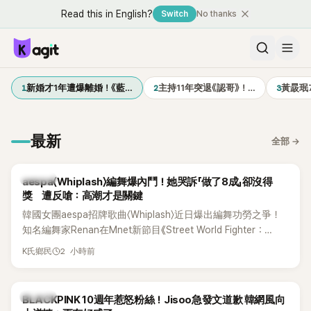
Read this in English?
Switch
No thanks
1
2
3
新婚才1年遭爆離婚！《藍…
主持11年突退《認哥》！…
黃晸珉
最新
全部
→
K-POP
aespa〈Whiplash〉編舞爆內鬥！她哭訴「做了8成」卻沒得
獎 遭反嗆：高潮才是關鍵
韓國女團aespa招牌歌曲〈Whiplash〉近日爆出編舞功勞之爭！
知名編舞家Renan在Mnet新節目《Street World Fighter：
Directors' War》預告中，公開談及自己在〈Whiplash〉編舞上的
2 小時前
K氏鄉民
貢獻，直言明明自己完成約8成舞蹈，2025 KOREA Awards「年
度編舞大賞」卻由Lachica拿走，讓她至今仍感到相當不平。
K-POP
BLACKPINK 10週年惹怒粉絲！Jisoo急發文道歉 韓網風向