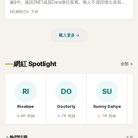
赫》中，邀請2NE1成員Dara擔任嘉賓。兩人不僅回憶出道前的
青澀往事，也首度聊起當年鬧得沸沸揚揚的緋聞，讓東海忍不
2 天前
K氏鄉民
住笑說：「真的有很多粉絲以為我們交往過。」
載入更多 →
網紅 Spotlight
全部
→
RI
DO
SU
Risabae
Doctorly
Sunny Dahye
H
4.0M
粉絲
4.7M
粉絲
1.7M
粉絲
熱門話題
本週