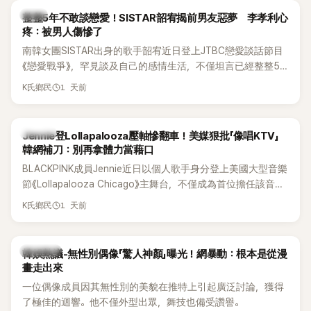
韓星
整整5年不敢談戀愛！SISTAR韶宥揭前男友惡夢 李孝利心
疼：被男人傷慘了
南韓女團SISTAR出身的歌手韶宥近日登上JTBC戀愛談話節目
《戀愛戰爭》，罕見談及自己的感情生活，不僅坦言已經整整5
年沒有談戀愛，更首度透露空窗至今的原因，全與上一段戀情
1 天前
K氏鄉民
有關，一番真心告白讓現場來賓都相當震驚。
K-POP
Jennie登Lollapalooza壓軸慘翻車！美媒狠批「像唱KTV」
韓網補刀：別再拿體力當藉口
BLACKPINK成員Jennie近日以個人歌手身分登上美國大型音樂
節《Lollapalooza Chicago》主舞台，不僅成為首位擔任該音樂
節Headliner（壓軸主秀）的K-POP女SOLO歌手，寫下全新紀
1 天前
K氏鄉民
錄。然而，演出結束後卻掀起兩極評價，不僅現場歌唱實力遭
部分網友質疑，就連美國當地媒體也毫不留情給出負評，甚至
形容整場演出「就像一場豪華KTV」。
熱議討論
韓娛熱議-無性別偶像「驚人神顏」曝光！網暴動：根本是從漫
畫走出來
一位偶像成員因其無性別的美貌在推特上引起廣泛討論，獲得
了極佳的迴響。他不僅外型出眾，舞技也備受讚譽。