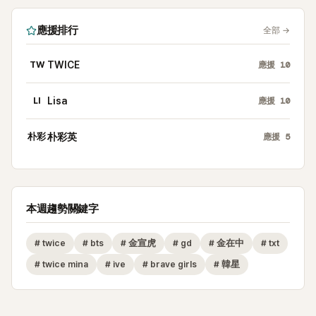
應援排行
全部
→
TW
TWICE
應援
10
LI
Lisa
應援
10
朴彩
朴彩英
應援
5
本週趨勢關鍵字
#
twice
#
bts
#
金宣虎
#
gd
#
金在中
#
txt
#
twice mina
#
ive
#
brave girls
#
韓星