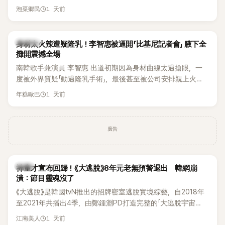
1 天前
泡菜鄉民
K-POP
身材太火辣遭疑隆乳！李智惠被逼開「比基尼記者會」 腋下全
攤開震撼全場
南韓歌手兼演員 李智惠 出道初期因為身材曲線太過搶眼，一
度被外界質疑「動過隆乳手術」，最後甚至被公司安排親上火
線，召開前所未見的「泳裝記者會」澄清。這場記者會後來還被
1 天前
年糕歐巴
韓國演藝圈點名為流傳至今的「三大記者會」之一。近日她在綜
藝節目中親口回憶這段「隆乳疑雲黑歷史」，話題再度被翻出來
熱議。 2日播出的 SBS 綜藝節目《我的經紀人太難搞－秘書
廣告
鎮》，邀請同時兼顧工作與育兒的演藝圈代表「媽媽群」——李智
惠、李賢怡、李恩亨，以第13位「My Star」身分登場，分享最真
實的生活日常。 節目一開始，李瑞鎮 率先與李智惠會合，兩人
韓星
邊搭車邊聊天，氣氛輕鬆。聊到最近的新聞，李瑞鎮突然直球
神童才宣布回歸！《大逃脫》8年元老無預警退出 韓網崩
潰：節目靈魂沒了
發問：「妳不是上新聞了？說妳去做整形？是人中縮短手術嗎？」
一貫犀利又不留情的問法，讓現場瞬間笑成一片。對此，李智
《大逃脫》是韓國tvN推出的招牌密室逃脫實境綜藝，自2018年
惠也毫不閃躲，淡定接招，兩人鬥嘴默契十足。 話題接著一路
至2021年共播出4季，由鄭鍾淵PD打造完整的「大逃脫宇宙
延燒到過去的爭議。李瑞鎮脫口補刀：「妳以前不是還在游泳池
（DTCU）」，憑藉燒腦劇情、電影級場景與龐大世界觀，累積
1 天前
江南美人
開過記者會？」直接點名她當年的風波。李智惠聽了忍不住笑