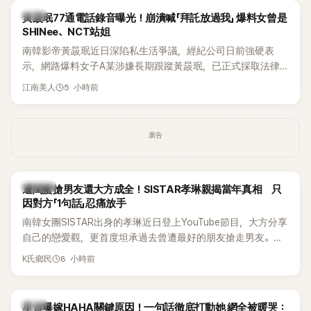
韓星
黃晸珉77通電話錄音曝光！崩潰喊「拜託放過我」 爆料女曾是
SHINee、NCT站姐
南韓影帝黃晸珉近日深陷私生活爭議，經紀公司日前強硬表
示，網路爆料女子A某涉嫌長期跟蹤黃晸珉，已正式採取法律
行動。不過，A並未停止發聲，持續透過社群平台公開爆料，反
5 小時前
江南美人
駁經紀公司的說法，強調兩人一直維持雙向聯繫，並非外界所
稱的單方面騷擾。如今，韓媒《Dispatch》再曝光雙方77通電話
的錄音內容，而A也首度承認自己過去曾是SHINee、NCT等偶
廣告
像團體的「站姐」，事件持續延燒。
K-POP
遭閨蜜搶男友還大方成全！SISTAR孝琳親揭當年真相 只
因對方「1句話」忍痛放手
南韓女團SISTAR出身的孝琳近日登上YouTube節目，大方分享
自己的戀愛觀，更首度坦承過去曾遭最好的朋友搶走男友。她
表示，當時選擇瀟灑放手，但如果同樣的事情現在再發生，「我
8 小時前
K氏鄉民
絕對不會坐視不管」，直率發言掀起熱議。
韓星
星首曝嫁HAHA關鍵原因！一句話徹底打動她 網全被暖哭：