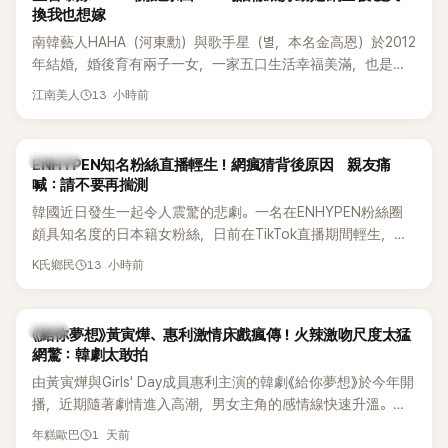
換我也想嫁
南韓藝人HAHA（河東勳）與歌手星（별，本名金高恩）於2012
年結婚，婚後育有兩子一女，一家五口生活幸福美滿，也是韓
國演藝圈公認的模範夫妻。近日，星首度公開當年決定嫁給
13 小時前
江南美人
HAHA的關鍵原因，竟是一句讓她至今仍難忘的話，也成為她
點頭步入婚姻的最大理由。
K-POP
ENHYPEN知名粉絲直播輕生！網瘋猜背後原因 親友痛
喊：請不要再揣測
韓國近日發生一起令人震驚的悲劇。一名在ENHYPEN粉絲圈
頗具知名度的日本籍女粉絲，日前在TikTok直播期間輕生，最
終不幸身亡，消息曝光後震驚韓網，也讓不少粉絲湧入社群平
13 小時前
K氏鄉民
台哀悼。事發後，死者親友也陸續出面證實噩耗，並呼籲外界
停止揣測，盼逝者安息。
韓劇
《給你夢想》黃寅燁、惠利激情床戲瘋傳！火辣激吻尺度太猛
網驚：韓劇太敢拍
由黃寅燁與Girls' Day成員惠利主演的韓劇《給你夢想》於今年開
播，近期隨著劇情進入高潮，男女主角的感情線快速升溫。最
新播出的第8集不僅上演火辣吻戲，更接連出現床戲橋段，讓
1 天前
年糕歐巴