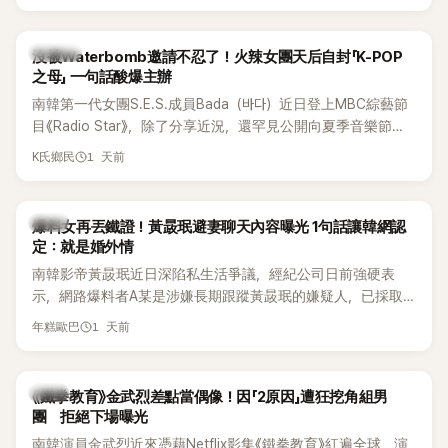
大批死忠粉絲，被譽為韓國最具代表性的密室逃脫綜藝之一。
說：「哥怎麼連這個都知道？」李瑞鎮則回嘴：「那時候新聞鬧那
麼大，不知道才奇怪吧。」一來一往，氣氛反而更加輕鬆。 談到
K-POP
沒被Waterbomb邀請不忍了！火辣女團天后自封「K-POP
當年情況，李智惠終於鬆口坦言，當時確實被質疑動過隆胸手
之母」 一句話酸爆主辦
術。她回憶：「拍了比基尼照片之後，就開始被說是不是去隆乳
南韓第一代女團S.E.S.成員Bada（바다）近日登上MBC綜藝節
了。」為了澄清誤會，她只好親自站出來說清楚。 李智惠進一步
目《Radio Star》，除了分享近況，還罕見公開向夏季音樂節
解釋，當時隆胸手術幾乎只有「腋下切開」一種方式，「所以我就
Waterbomb喊話，笑稱自己至今從未受邀演出，更幽默表示：
想，既然一直說我有做，那我乾脆把腋下給大家看，證明我根
1 天前
K氏鄉民
「我名字就叫『Bada（海）』，Waterbomb卻沒找我，這根本只
本沒動過。」一句話說完，全場瞬間炸鍋，來賓又驚又笑。 事實
是懂了皮毛。」一番話笑翻全場，也引發網友熱議。
上，早在 2006 年，李智惠就為了證明自己沒有「隆乳」，真的
召開了一場泳裝記者招待會。當時她穿著比基尼站在一排攝影
韓星
爆料女再丟鐵證！黃晸珉避妻聊天內容曝光 1句話讓韓網認
機前，面對媒體擺出各種姿勢，畫面至今仍被網友津津樂道。
定：就是婚外情
這段為平息爭議、直接公開腋下畫面自證清白的往事再度被提
南韓影帝黃晸珉近日深陷私生活爭議，經紀公司日前強硬表
起，節目現場立刻充滿驚呼聲與笑聲，也再次讓人見識到她面
示，網路爆料者A某是涉嫌長期跟蹤黃晸珉的嫌疑人，已採取
對流言時「豁出去」的直率性格。其實她過去也曾在 SBS 節目
法律行動。不過，A某並未因此停止發聲，5日再度透過社群平
《脫掉鞋子恢單4Men》 中，親自公開那張當年引發話題的「腋下
1 天前
年糕歐巴
台公開更多內容，反駁經紀公司的說法，強調兩人的聯繫一直
比基尼照」，再次重提這段至今仍被粉絲視為黑歷史代表作的事
都是「雙向互動」，並非外界所稱的單方面騷擾。
件。 回顧李智惠的演藝路，她於 1998 年以混聲團體 S#arp 成
員身分出道，該團在 2000 年代初期紅極一時，由李智惠、徐
韓星
《鐵拳教育》金武烈差點當偶像！因「2原因」遭狂挖角組男
智英兩位女成員，以及張錫炫、Chris Kim 兩位男成員組成。不
團 拒絕下場曝光
過後來爆出長達四年的團內霸凌風波，甚至傳出徐智英母親對
南韓演員金武烈近來憑藉Netflix影集《鐵拳教育》紅遍全球，演