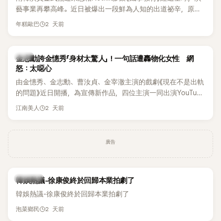
李智惠言語辱罵、動手等爭議，最終團體於 2002 年解散。 團
藝事業再攀高峰。近日被爆出一段鮮為人知的出道祕辛，原來
體解散後，李智惠轉型 solo，靠著綜藝與歌唱實力持續活躍演
他當年差點不是以演員身分出道，而是成為男團偶像的一員。
2 天前
年糕歐巴
藝圈。據悉，她當年能加入 S#arp，也與 李尚敏 的賞識有關。
感情方面，李智惠於 2017 年與圈外男友結婚，婚後育有兩個
女兒，一家四口生活幸福美滿。如今除了持續活躍於綜藝節
韓星
金志勳誇金憓秀「身材太驚人」！一句話遭轟物化女性 網
目，她經營的 YouTube 頻道也即將突破百萬訂閱，近年內容深
怒：太噁心
受網友喜愛，再度迎來事業第二春。
由金憓秀、金志勳、曹汝貞、金宰澈主演的戲劇《現在不是出軌
的問題》近日開播，為宣傳新作品，四位主演一同出演YouTube
節目，不料訪談中的一段發言卻意外掀起爭議。不少網友認
2 天前
江南美人
為，他將焦點放在金憓秀的身材，言論帶有「物化女性」意味，
引發大量批評。
廣告
熱議討論
韓娛熱議-徐康俊終於回歸本業拍劇了
韓娛熱議-徐康俊終於回歸本業拍劇了
2 天前
泡菜鄉民