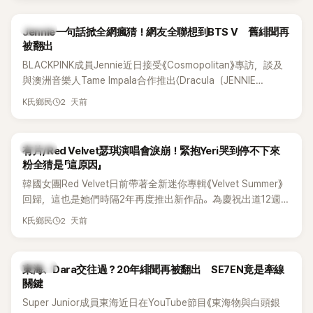
K-POP
Jennie一句話掀全網瘋猜！網友全聯想到BTS V 舊緋聞再
被翻出
BLACKPINK成員Jennie近日接受《Cosmopolitan》專訪，談及
與澳洲音樂人Tame Impala合作推出〈Dracula（JENNIE
Remix）〉的幕後故事，沒想到她一句關於「共同朋友」的回答，
2 天前
K氏鄉民
竟再次引發外界對她與BTS成員V緋聞的討論。
K-POP
有片/Red Velvet瑟琪演唱會淚崩！緊抱Yeri哭到停不下來
粉全猜是「這原因」
韓國女團Red Velvet日前帶著全新迷你專輯《Velvet Summer》
回歸，這也是她們時隔2年再度推出新作品。為慶祝出道12週
年，五位成員也一連舉辦三場粉絲演唱會，與粉絲共同回顧經
2 天前
K氏鄉民
典歌曲、帶來新歌舞台。不過，成員瑟琪卻在演出過程中數度
落淚，令人相當心疼。
K-POP
東海、Dara交往過？20年緋聞再被翻出 SE7EN竟是牽線
關鍵
Super Junior成員東海近日在YouTube節目《東海物與白頭銀