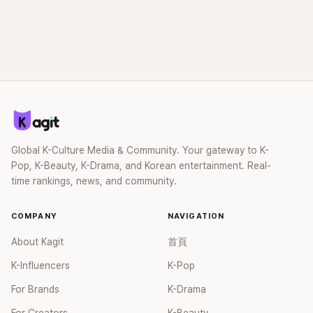
Global K-Culture Media & Community. Your gateway to K-
Pop, K-Beauty, K-Drama, and Korean entertainment. Real-
time rankings, news, and community.
COMPANY
NAVIGATION
About Kagit
首頁
K-Influencers
K-Pop
For Brands
K-Drama