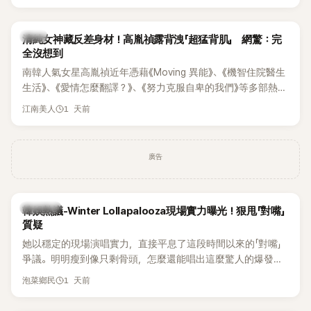
相關片段在網路上瘋傳，引發觀眾熱烈討論。
韓星
清純女神藏反差身材！高胤禎露背洩「超猛背肌」 網驚：完
全沒想到
南韓人氣女星高胤禎近年憑藉《Moving 異能》、《機智住院醫生
生活》、《愛情怎麼翻譯？》、《努力克服自卑的我們》等多部熱門
作品，躍升為韓劇新一代女神代表，不僅演技備受肯定，精緻
1 天前
江南美人
五官與清新空靈的氣質也擄獲大批粉絲。近日，她因分享一組
近況照意外掀起熱議，不是因為仙氣十足的美貌，而是藏在纖
細身材下的超狂背肌與肩膀線條，反差感十足，讓不少網友看
廣告
傻直呼：「原來她身材這麼猛！」
熱議討論
韓娛熱議-Winter Lollapalooza現場實力曝光！狠甩「對嘴」
質疑
她以穩定的現場演唱實力，直接平息了這段時間以來的「對嘴」
爭議。明明瘦到像只剩骨頭，怎麼還能唱出這麼驚人的爆發力
和音量？
1 天前
泡菜鄉民