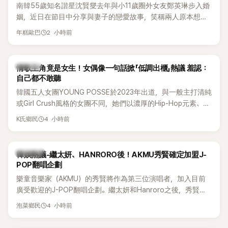
南韓55歲知名諧星沈賢燮去年與小11歲圈外女友鄭英琳步入婚
姻，近日在節目中分享與妻子的戀愛故事，笑稱兩人原本想享
受兩人世界，沒想到站在飯店門口時竟被路人認出，還一路替
2 小時前
年糕歐巴
他們加油打氣，讓他害羞到最後直接放棄進飯店，意外成了婚
前一直堅守「婚前守貞」的原因之一。
K-POP
情歌主角竟是女生！女偶像一句話掀「低調出櫃」熱議 羞認：
自己都不敢聽
韓國五人女團YOUNG POSSE於2023年出道，與一般主打清純
或Girl Crush風格的女團不同，她們以濃厚的Hip-Hop元素、自
創Rap及成員親自參與創作為特色，MV也融入美式街頭、塗
4 小時前
K氏鄉民
鴉、滑板等文化元素。雖然並非出身四大經紀公司，仍憑藉鮮
明的音樂風格，在海外尤其是歐美市場累積不少人氣，逐漸成
為第五代女團中極具辨識度的新生代代表之一。
熱議討論
韓娛熱議-繼太妍、HANRORO後！AKMU秀賢確定加盟J-
POP翻唱企劃
樂童音樂家（AKMU）的秀賢將作為第三位演唱者，加入目前
廣受歡迎的J-POP翻唱企劃。繼太妍和Hanroro之後，秀賢已
獲選為第三首翻唱歌曲的主唱，並於近期完成錄音。
4 小時前
泡菜鄉民