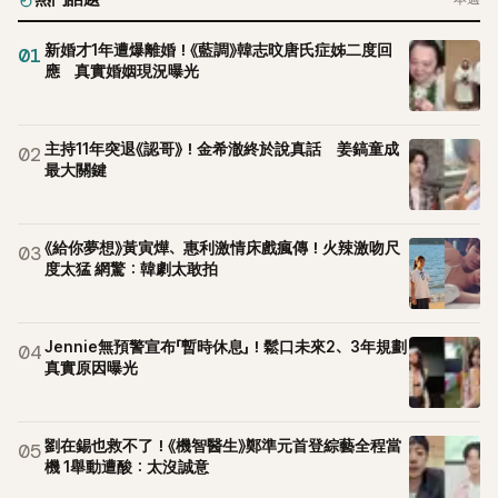
新婚才1年遭爆離婚！《藍調》韓志旼唐氏症姊二度回
01
應 真實婚姻現況曝光
主持11年突退《認哥》！金希澈終於說真話 姜鎬童成
02
最大關鍵
《給你夢想》黃寅燁、惠利激情床戲瘋傳！火辣激吻尺
03
度太猛 網驚：韓劇太敢拍
Jennie無預警宣布「暫時休息」！鬆口未來2、3年規劃
04
真實原因曝光
劉在錫也救不了！《機智醫生》鄭準元首登綜藝全程當
05
機 1舉動遭酸：太沒誠意