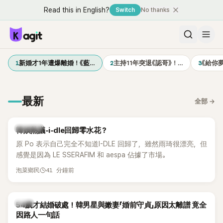
Read this in English?
Switch
No thanks
1
2
3
新婚才1年遭爆離婚！《藍…
主持11年突退《認哥》！…
《給你
最新
全部
→
熱議討論
韓娛熱議-i-dle回歸零水花？
原 Po 表示自己完全不知道I-DLE 回歸了，雖然雨琦很漂亮，但
感覺是因為 LE SSERAFIM 和 aespa 佔據了市場。
41 分鐘前
泡菜鄉民
韓星
54歲才結婚破處！韓男星與嫩妻「婚前守貞」原因太離譜 竟全
因路人一句話