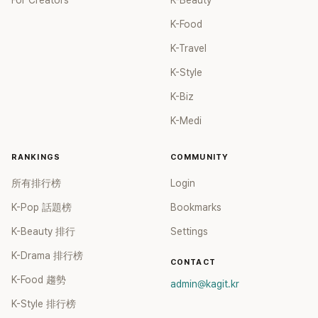
For Creators
K-Beauty
K-Food
K-Travel
K-Style
K-Biz
K-Medi
RANKINGS
COMMUNITY
所有排行榜
Login
K-Pop 話題榜
Bookmarks
K-Beauty 排行
Settings
K-Drama 排行榜
CONTACT
K-Food 趨勢
admin@kagit.kr
K-Style 排行榜