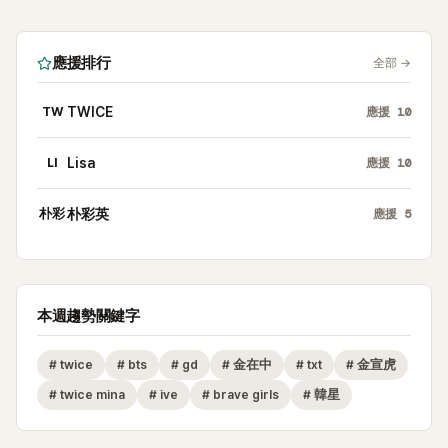
應援排行
全部
→
TW
TWICE
應援
10
LI
Lisa
應援
10
朴彩
朴彩英
應援
5
本週趨勢關鍵字
#
twice
#
bts
#
gd
#
金在中
#
txt
#
金宣虎
#
twice mina
#
ive
#
brave girls
#
韓星