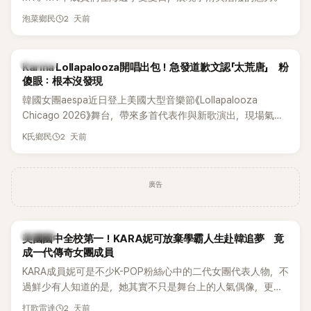
2 天前
泡菜鄉民
K-POP
Karina Lollapalooza開唱出包！急發道歉文認「太荒唐」 粉
傻眼：根本沒發現
韓國女團aespa近日登上美國大型音樂節《Lollapalooza
Chicago 2026》舞台，帶來多首代表作與新歌演出，現場氣氛
嗨翻。不過，成員Karina卻在演出後主動坦承，自己因為太緊
2 天前
K氏鄉民
張，在表演過程中一度忘記歌詞，還親自向粉絲道歉。
廣告
K-POP
美國國中全校第一！KARA妮可放棄學霸人生赴韓追夢 竟
成一代傳奇女團成員
KARA成員妮可是不少K-POP粉絲心中的二代女團代表人物，不
過鮮少有人知道的是，她其實不只是舞台上的人氣偶像，更是
一名不折不扣的學霸。她日前在節目中透露，自己在美國就讀
2 天前
打歌雷達