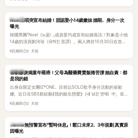
國中時，曾拿下全校第一名，優異成績曝光後，再度掀起網友
熱議。
K-POP
Noel主唱突宣布結婚！甜認娶小14歲嫩妹 婚期、身分一次
曝光
韓國男團「Noel（노을）」成員姜均成宣布結婚喜訊！對象是小他
14歲的演員劉河珍（유하진 音譯），兩人將於10月30日在首爾
低調舉辦婚禮，消息一出立刻引發關注。
2 天前
K氏鄉民
K-POP
崔叡娜淚揭童年罹癌！父母為醫藥費賣飯捲苦撐 她自責：都
是我的錯
出身自限定女團IZ*ONE、目前以SOLO歌手身分活動的崔叡
娜，近日在SBS新綜藝《我的餘生戀愛》（내 남은 연애）中，首
度談起自己幼年罹患小兒癌的經歷，回憶起父母為了籌措醫療
2 天前
K氏鄉民
費四處奔波，甚至靠賣飯捲維持生計，讓她忍不住當場落淚，
坦言年幼時一度認為「都是我的錯」。
K-POP
Jennie無預警宣布「暫時休息」！鬆口未來2、3年規劃 真實原
因曝光