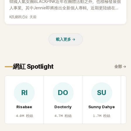
韓國人氣女團BLACKPINK近年在團體活動之外，也積極發展個
人事業，其中Jennie即將推出全新個人專輯，近期更陸續在演
出中搶先公開新歌，引發粉絲高度期待。不過，她近日受訪時
2 天前
K氏鄉民
也透露，完成今年夏季音樂節行程後，將暫時放慢腳步，替自
己安排一段休息時間。
載入更多 →
網紅 Spotlight
全部
→
RI
DO
SU
Risabae
Doctorly
Sunny Dahye
H
4.0M
粉絲
4.7M
粉絲
1.7M
粉絲