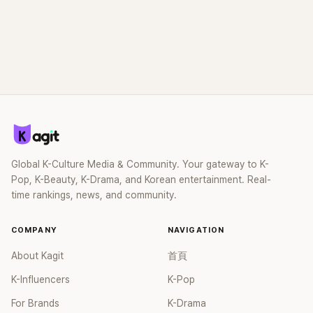
Global K-Culture Media & Community. Your gateway to K-
Pop, K-Beauty, K-Drama, and Korean entertainment. Real-
time rankings, news, and community.
COMPANY
NAVIGATION
About Kagit
首頁
K-Influencers
K-Pop
For Brands
K-Drama