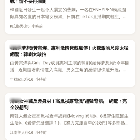
喊：請不要再揣測
韓國近日發生一起令人震驚的悲劇。一名在ENHYPEN粉絲圈
頗具知名度的日本籍女粉絲，日前在TikTok直播期間輕生，最
終不幸身亡，消息曝光後震驚韓網，也讓不少粉絲湧入社群平
5 小時前
K氏鄉民
台哀悼。事發後，死者親友也陸續出面證實噩耗，並呼籲外界
停止揣測，盼逝者安息。
韓劇
《給你夢想》黃寅燁、惠利激情床戲瘋傳！火辣激吻尺度太猛
網驚：韓劇太敢拍
由黃寅燁與Girls' Day成員惠利主演的韓劇《給你夢想》於今年開
播，近期隨著劇情進入高潮，男女主角的感情線快速升溫。最
新播出的第8集不僅上演火辣吻戲，更接連出現床戲橋段，讓
16 小時前
年糕歐巴
相關片段在網路上瘋傳，引發觀眾熱烈討論。
韓星
清純女神藏反差身材！高胤禎露背洩「超猛背肌」 網驚：完
全沒想到
南韓人氣女星高胤禎近年憑藉《Moving 異能》、《機智住院醫生
生活》、《愛情怎麼翻譯？》、《努力克服自卑的我們》等多部熱門
作品，躍升為韓劇新一代女神代表，不僅演技備受肯定，精緻
16 小時前
江南美人
五官與清新空靈的氣質也擄獲大批粉絲。近日，她因分享一組