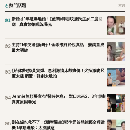
熱門話題
本週
新婚才1年遭爆離婚！《藍調》韓志旼唐氏症姊二度回
01
應 真實婚姻現況曝光
主持11年突退《認哥》！金希澈終於說真話 姜鎬童成
02
最大關鍵
《給你夢想》黃寅燁、惠利激情床戲瘋傳！火辣激吻尺
03
度太猛 網驚：韓劇太敢拍
Jennie無預警宣布「暫時休息」！鬆口未來2、3年規劃
04
真實原因曝光
劉在錫也救不了！《機智醫生》鄭準元首登綜藝全程當
05
機 1舉動遭酸：太沒誠意