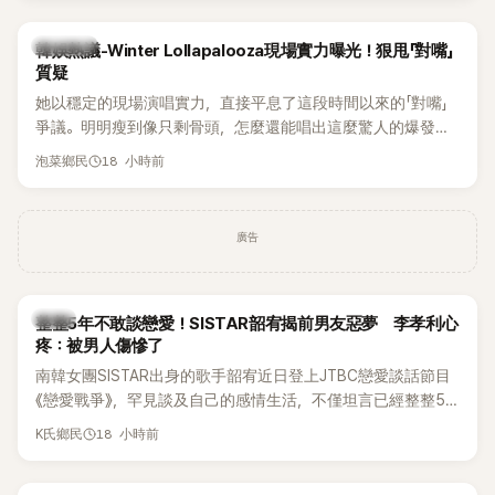
近況照意外掀起熱議，不是因為仙氣十足的美貌，而是藏在纖
細身材下的超狂背肌與肩膀線條，反差感十足，讓不少網友看
熱議討論
韓娛熱議-Winter Lollapalooza現場實力曝光！狠甩「對嘴」
傻直呼：「原來她身材這麼猛！」
質疑
她以穩定的現場演唱實力，直接平息了這段時間以來的「對嘴」
爭議。明明瘦到像只剩骨頭，怎麼還能唱出這麼驚人的爆發力
和音量？
18 小時前
泡菜鄉民
廣告
韓星
整整5年不敢談戀愛！SISTAR韶宥揭前男友惡夢 李孝利心
疼：被男人傷慘了
南韓女團SISTAR出身的歌手韶宥近日登上JTBC戀愛談話節目
《戀愛戰爭》，罕見談及自己的感情生活，不僅坦言已經整整5
年沒有談戀愛，更首度透露空窗至今的原因，全與上一段戀情
18 小時前
K氏鄉民
有關，一番真心告白讓現場來賓都相當震驚。