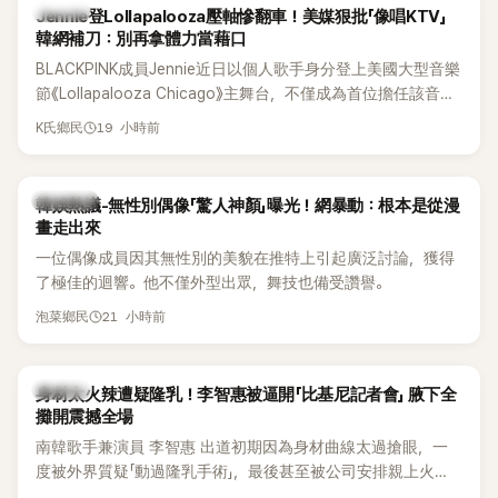
K-POP
Jennie登Lollapalooza壓軸慘翻車！美媒狠批「像唱KTV」
韓網補刀：別再拿體力當藉口
BLACKPINK成員Jennie近日以個人歌手身分登上美國大型音樂
節《Lollapalooza Chicago》主舞台，不僅成為首位擔任該音樂
節Headliner（壓軸主秀）的K-POP女SOLO歌手，寫下全新紀
19 小時前
K氏鄉民
錄。然而，演出結束後卻掀起兩極評價，不僅現場歌唱實力遭
部分網友質疑，就連美國當地媒體也毫不留情給出負評，甚至
形容整場演出「就像一場豪華KTV」。
熱議討論
韓娛熱議-無性別偶像「驚人神顏」曝光！網暴動：根本是從漫
畫走出來
一位偶像成員因其無性別的美貌在推特上引起廣泛討論，獲得
了極佳的迴響。他不僅外型出眾，舞技也備受讚譽。
21 小時前
泡菜鄉民
K-POP
身材太火辣遭疑隆乳！李智惠被逼開「比基尼記者會」 腋下全
攤開震撼全場
南韓歌手兼演員 李智惠 出道初期因為身材曲線太過搶眼，一
度被外界質疑「動過隆乳手術」，最後甚至被公司安排親上火
線，召開前所未見的「泳裝記者會」澄清。這場記者會後來還被