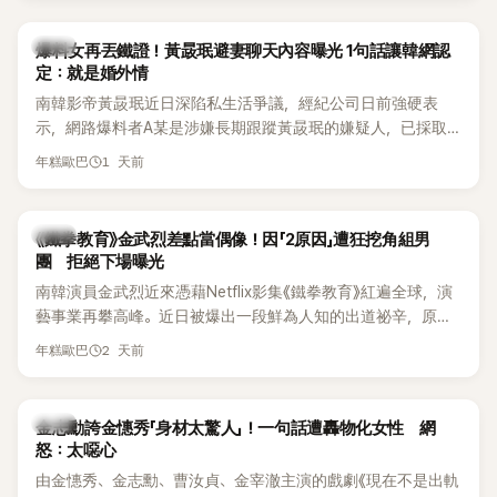
是懂了皮毛。」一番話笑翻全場，也引發網友熱議。
上，早在 2006 年，李智惠就為了證明自己沒有「隆乳」，真的
召開了一場泳裝記者招待會。當時她穿著比基尼站在一排攝影
韓星
爆料女再丟鐵證！黃晸珉避妻聊天內容曝光 1句話讓韓網認
機前，面對媒體擺出各種姿勢，畫面至今仍被網友津津樂道。
定：就是婚外情
這段為平息爭議、直接公開腋下畫面自證清白的往事再度被提
南韓影帝黃晸珉近日深陷私生活爭議，經紀公司日前強硬表
起，節目現場立刻充滿驚呼聲與笑聲，也再次讓人見識到她面
示，網路爆料者A某是涉嫌長期跟蹤黃晸珉的嫌疑人，已採取
對流言時「豁出去」的直率性格。其實她過去也曾在 SBS 節目
法律行動。不過，A某並未因此停止發聲，5日再度透過社群平
《脫掉鞋子恢單4Men》 中，親自公開那張當年引發話題的「腋下
1 天前
年糕歐巴
台公開更多內容，反駁經紀公司的說法，強調兩人的聯繫一直
比基尼照」，再次重提這段至今仍被粉絲視為黑歷史代表作的事
都是「雙向互動」，並非外界所稱的單方面騷擾。
件。 回顧李智惠的演藝路，她於 1998 年以混聲團體 S#arp 成
員身分出道，該團在 2000 年代初期紅極一時，由李智惠、徐
韓星
《鐵拳教育》金武烈差點當偶像！因「2原因」遭狂挖角組男
智英兩位女成員，以及張錫炫、Chris Kim 兩位男成員組成。不
團 拒絕下場曝光
過後來爆出長達四年的團內霸凌風波，甚至傳出徐智英母親對
南韓演員金武烈近來憑藉Netflix影集《鐵拳教育》紅遍全球，演
李智惠言語辱罵、動手等爭議，最終團體於 2002 年解散。 團
藝事業再攀高峰。近日被爆出一段鮮為人知的出道祕辛，原來
體解散後，李智惠轉型 solo，靠著綜藝與歌唱實力持續活躍演
他當年差點不是以演員身分出道，而是成為男團偶像的一員。
2 天前
年糕歐巴
藝圈。據悉，她當年能加入 S#arp，也與 李尚敏 的賞識有關。
感情方面，李智惠於 2017 年與圈外男友結婚，婚後育有兩個
女兒，一家四口生活幸福美滿。如今除了持續活躍於綜藝節
韓星
金志勳誇金憓秀「身材太驚人」！一句話遭轟物化女性 網
目，她經營的 YouTube 頻道也即將突破百萬訂閱，近年內容深
怒：太噁心
受網友喜愛，再度迎來事業第二春。
由金憓秀、金志勳、曹汝貞、金宰澈主演的戲劇《現在不是出軌