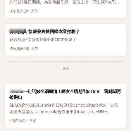
的問題》近日開播，為宣傳新作品，四位主演一同出演YouTube
節目，不料訪談中的一段發言卻意外掀起爭議。不少網友認
2 天前
江南美人
為，他將焦點放在金憓秀的身材，言論帶有「物化女性」意味，
引發大量批評。
熱議討論
韓娛熱議-徐康俊終於回歸本業拍劇了
韓娛熱議-徐康俊終於回歸本業拍劇了
2 天前
泡菜鄉民
廣告
K-POP
Jennie一句話掀全網瘋猜！網友全聯想到BTS V 舊緋聞再
被翻出
BLACKPINK成員Jennie近日接受《Cosmopolitan》專訪，談及
與澳洲音樂人Tame Impala合作推出〈Dracula（JENNIE
Remix）〉的幕後故事，沒想到她一句關於「共同朋友」的回答，
2 天前
K氏鄉民
竟再次引發外界對她與BTS成員V緋聞的討論。