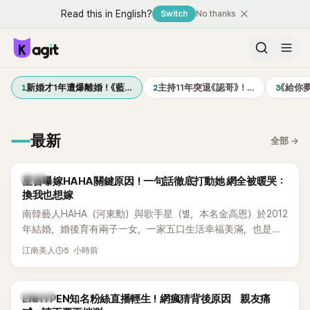
Read this in English?
Switch
No thanks
1
2
3
新婚才1年遭爆離婚！《藍…
主持11年突退《認哥》！…
《給你
最新
全部
→
韓星
星首曝嫁HAHA關鍵原因！一句話徹底打動她 網全被暖哭：
換我也想嫁
南韓藝人HAHA（河東勳）與歌手星（별，本名金高恩）於2012
年結婚，婚後育有兩子一女，一家五口生活幸福美滿，也是韓
國演藝圈公認的模範夫妻。近日，星首度公開當年決定嫁給
5 小時前
江南美人
HAHA的關鍵原因，竟是一句讓她至今仍難忘的話，也成為她
點頭步入婚姻的最大理由。
K-POP
ENHYPEN知名粉絲直播輕生！網瘋猜背後原因 親友痛