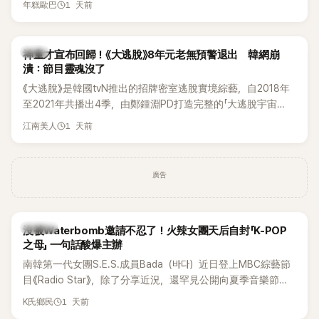
1 天前
年糕歐巴
韓國演藝圈點名為流傳至今的「三大記者會」之一。近日她在綜
藝節目中親口回憶這段「隆乳疑雲黑歷史」，話題再度被翻出來
熱議。 2日播出的 SBS 綜藝節目《我的經紀人太難搞－秘書
韓星
神童才宣布回歸！《大逃脫》8年元老無預警退出 韓網崩
鎮》，邀請同時兼顧工作與育兒的演藝圈代表「媽媽群」——李智
潰：節目靈魂沒了
惠、李賢怡、李恩亨，以第13位「My Star」身分登場，分享最真
《大逃脫》是韓國tvN推出的招牌密室逃脫實境綜藝，自2018年
實的生活日常。 節目一開始，李瑞鎮 率先與李智惠會合，兩人
至2021年共播出4季，由鄭鍾淵PD打造完整的「大逃脫宇宙
邊搭車邊聊天，氣氛輕鬆。聊到最近的新聞，李瑞鎮突然直球
（DTCU）」，憑藉燒腦劇情、電影級場景與龐大世界觀，累積
發問：「妳不是上新聞了？說妳去做整形？是人中縮短手術嗎？」
1 天前
江南美人
大批死忠粉絲，被譽為韓國最具代表性的密室逃脫綜藝之一。
一貫犀利又不留情的問法，讓現場瞬間笑成一片。對此，李智
惠也毫不閃躲，淡定接招，兩人鬥嘴默契十足。 話題接著一路
延燒到過去的爭議。李瑞鎮脫口補刀：「妳以前不是還在游泳池
廣告
開過記者會？」直接點名她當年的風波。李智惠聽了忍不住笑
說：「哥怎麼連這個都知道？」李瑞鎮則回嘴：「那時候新聞鬧那
麼大，不知道才奇怪吧。」一來一往，氣氛反而更加輕鬆。 談到
K-POP
沒被Waterbomb邀請不忍了！火辣女團天后自封「K-POP
當年情況，李智惠終於鬆口坦言，當時確實被質疑動過隆胸手
之母」 一句話酸爆主辦
術。她回憶：「拍了比基尼照片之後，就開始被說是不是去隆乳
南韓第一代女團S.E.S.成員Bada（바다）近日登上MBC綜藝節
了。」為了澄清誤會，她只好親自站出來說清楚。 李智惠進一步
目《Radio Star》，除了分享近況，還罕見公開向夏季音樂節
解釋，當時隆胸手術幾乎只有「腋下切開」一種方式，「所以我就
Waterbomb喊話，笑稱自己至今從未受邀演出，更幽默表示：
想，既然一直說我有做，那我乾脆把腋下給大家看，證明我根
1 天前
K氏鄉民
「我名字就叫『Bada（海）』，Waterbomb卻沒找我，這根本只
本沒動過。」一句話說完，全場瞬間炸鍋，來賓又驚又笑。 事實