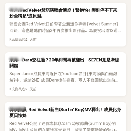
K-POP
有片/Red Velvet瑟琪演唱會淚崩！緊抱Yeri哭到停不下來
粉全猜是「這原因」
韓國女團Red Velvet日前帶著全新迷你專輯《Velvet Summer》
回歸，這也是她們時隔2年再度推出新作品。為慶祝出道12週
年，五位成員也一連舉辦三場粉絲演唱會，與粉絲共同回顧經
2 天前
K氏鄉民
典歌曲、帶來新歌舞台。不過，成員瑟琪卻在演出過程中數度
落淚，令人相當心疼。
K-POP
東海、Dara交往過？20年緋聞再被翻出 SE7EN竟是牽線
關鍵
Super Junior成員東海近日在YouTube節目《東海物與白頭銀
赫》中，邀請2NE1成員Dara擔任嘉賓。兩人不僅回憶出道前的
青澀往事，也首度聊起當年鬧得沸沸揚揚的緋聞，讓東海忍不
2 天前
K氏鄉民
住笑說：「真的有很多粉絲以為我們交往過。」
熱議討論
韓娛熱議-Red Velvet新曲〈Surfin' Boy〉MV釋出！成員化身
夏日辣妹
Red Velvet公開了迷你專輯《Cosmic》收錄曲〈Surfin' Boy〉的
MV。MV中成員們在海邊享受夏日，展現了清爽活潑的魅力。