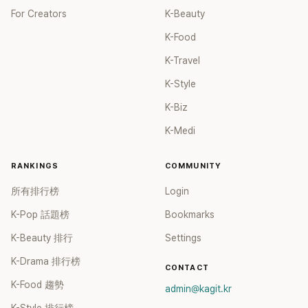
For Creators
K-Beauty
K-Food
K-Travel
K-Style
K-Biz
K-Medi
RANKINGS
COMMUNITY
所有排行榜
Login
K-Pop 話題榜
Bookmarks
K-Beauty 排行
Settings
K-Drama 排行榜
CONTACT
K-Food 趨勢
admin@kagit.kr