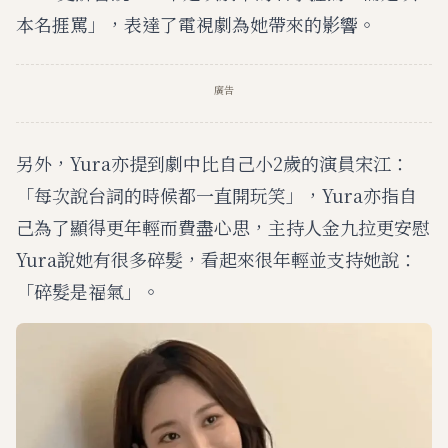
本名捱罵」，表達了電視劇為她帶來的影響。
廣告
另外，Yura亦提到劇中比自己小2歲的演員宋江：
「每次說台詞的時候都一直開玩笑」，Yura亦指自
己為了顯得更年輕而費盡心思，主持人金九拉更安慰
Yura說她有很多碎髮，看起來很年輕並支持她說：
「碎髮是福氣」。