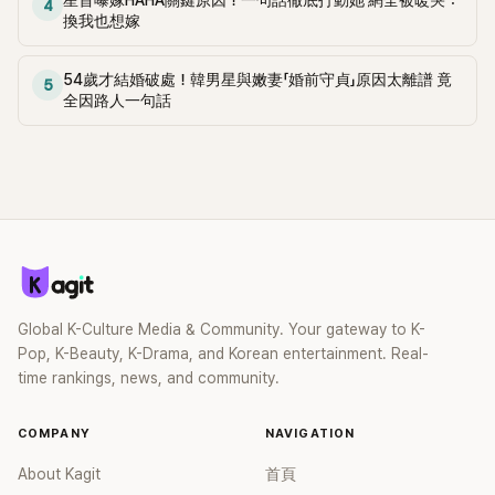
星首曝嫁HAHA關鍵原因！一句話徹底打動她 網全被暖哭：
4
換我也想嫁
54歲才結婚破處！韓男星與嫩妻「婚前守貞」原因太離譜 竟
5
全因路人一句話
Global K-Culture Media & Community. Your gateway to K-
Pop, K-Beauty, K-Drama, and Korean entertainment. Real-
time rankings, news, and community.
COMPANY
NAVIGATION
About Kagit
首頁