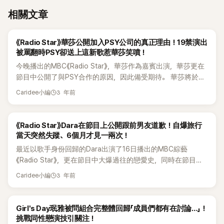
相關文章
K-POP
《Radio Star》華莎公開加入PSY公司的真正理由！19禁演出
被罵翻時PSY卻送上這新歌惹華莎笑噴！
今晚播出的MBC《Radio Star》，華莎作為嘉賓出演，華莎更在
節目中公開了與PSY合作的原因，因此備受期待。 華莎將於今
天下午6點發行新單曲《I LOVE MY BODY》，正式展開個人活
3 年前
Caridee小編
動。此次單曲是華莎時隔2年推出的個人單曲，也是加入PSY的
公司PNATION後首次發表的新曲，因此更加令人期待。 華莎表
示決定與PSY合作的決定性原因是簽約前PSY送來了歌曲《I
K-POP
《Radio Star》Dara在節目上公開跟前男友道歉！自爆旅行
LOVE MY BODY》，她笑說：「正在捱罵呢……看到歌名時在想
當天突然失蹤、6個月才見一兩次！
在幹什麼呢？ 說著說著就笑噴了」，陷入了愉快的歌曲魅力中。
最近以歌手身份回歸的Dara出演了16日播出的MBC綜藝
華莎更公開因做事作風比較慢而一直推遲合約審查，最終在
《Radio Star》，更在節目中大爆過往的戀愛史，同時在節目上
PSY《濕身秀》的舞台上、在觀眾面前蓋章的幕後故事。 華莎更
向前藝人男友道歉。 人氣女團2NE1出身的Dara最近翻唱了嚴
3 年前
表示：「PSY哥哥在跳舞方面很辛苦」，首次公開了PSY加入新曲
Caridee小編
正化的《Festival》，重新回歸歌手活動。首次出演《Radio Star》
《I LOVE MY BODY》舞蹈的消息，讓人相當期待。 不僅如此，
後被讚綜藝感超強的Dara，透露自己與綜藝界有深厚的淵源。
華莎還在節目中提到自己是與李孝利是超越年齡差的「真朋
她指與朴素賢、申鳳仙、宋恩伊等有深厚的交情，與MC金九拉
K-POP
Girl's Day珉雅被問組合完整體回歸「成員們都有在討論…」！
友」，並十分尊敬她：「她是給予我原動力的大人物」，表達了與
的取向也很相似。 之後，Dara也大膽公開了個人的感情生活，
挑戰同性戀演技引關注！
李孝利深厚的友情。 擁有「瘋狂時尚消化力」的華莎表示，最適