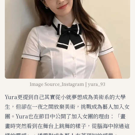
Image Source_Instagram | yura_93
Yura更提到自己其實從小就夢想成為美術系的大學
生，但卻在一夜之間放棄美術，挑戰成為藝人加入女
團。Yura也在節目中公開了加入女團的理由：「畫
畫時突然看到在舞台上跳舞的樣子，從腦海中掠過這