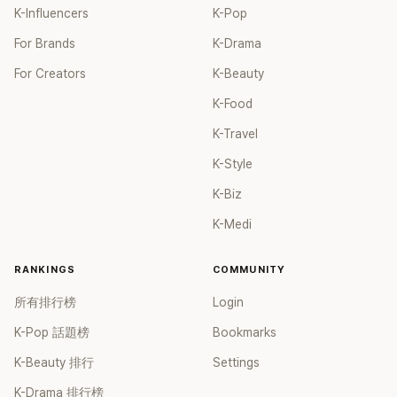
K-Influencers
K-Pop
For Brands
K-Drama
For Creators
K-Beauty
K-Food
K-Travel
K-Style
K-Biz
K-Medi
RANKINGS
COMMUNITY
所有排行榜
Login
K-Pop 話題榜
Bookmarks
K-Beauty 排行
Settings
K-Drama 排行榜