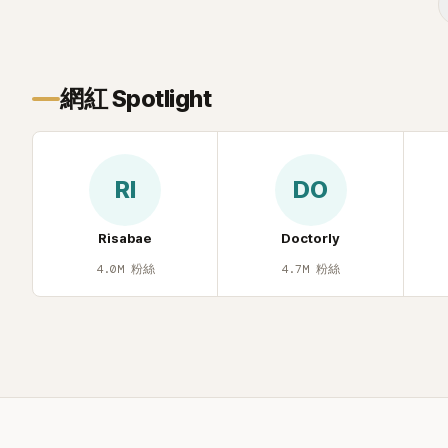
年幼時一度認為「都是我的錯」。
己安排一段
的事件。 回顧李智惠的演藝路，她於
1998 年以混聲團體 S#arp 成員身分出
道，該團在 2000 年代初期紅極一時，由
李智惠、徐智英兩位女成員，以及張錫
網紅 Spotlight
炫、Chris Kim 兩位男成員組成。不過後來
爆出長達四年的團內霸凌風波，甚至傳出
徐智英母親對李智惠言語辱罵、動手等爭
議，最終團體於 2002 年解散。 團體解散
RI
DO
後，李智惠轉型 solo，靠著綜藝與歌唱實
力持續活躍演藝圈。據悉，她當年能加入
S#arp，也與 李尚敏 的賞識有關。 感情方
Risabae
Doctorly
面，李智惠於 2017 年與圈外男友結婚，
4.0M
粉絲
4.7M
粉絲
婚後育有兩個女兒，一家四口生活幸福美
滿。如今除了持續活躍於綜藝節目，她經
營的 YouTube 頻道也即將突破百萬訂閱，
近年內容深受網友喜愛，再度迎來事業第
二春。