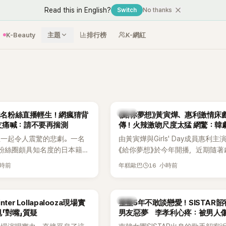
Read this in English?
Switch
No thanks
K-Beauty
主題
排行榜
K-網紅
韓劇
N知名粉絲直播輕生！網瘋猜背
《給你夢想》黃寅燁、惠利激情床
友痛喊：請不要再揣測
傳！火辣激吻尺度太猛 網驚：韓
拍
生一起令人震驚的悲劇。一名
由黃寅燁與Girls' Day成員惠利主
EN粉絲圈頗具知名度的日本籍女
《給你夢想》於今年開播，近期隨著
TikTok直播期間輕生，最終
入高潮，男女主角的感情線快速升
小時前
16 小時前
年糕歐巴
消息曝光後震驚韓網，也讓不
新播出的第8集不僅上演火辣吻戲
社群平台哀悼。事發後，死者
出現床戲橋段，讓相關片段在網路
出面證實噩耗，並呼籲外界停
傳，引發觀眾熱烈討論。
韓星
ter Lollapalooza現場實
整整5年不敢談戀愛！SISTAR
逝者安息。
「對嘴」質疑
男友惡夢 李孝利心疼：被男人