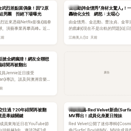
代表性的密室逃脫綜藝之一。
『Bada（海）』，Waterbomb卻
韓星
金武烈差點當偶像！因「2原
金志勳誇金憓秀「身材太驚人」！
根本只是懂了皮毛。」一番話笑翻
角組男團 拒絕下場曝光
轟物化女性 網怒：太噁心
引發網友熱議。
近來憑藉Netflix影集《鐵拳
由金憓秀、金志勳、曹汝貞、金宰
球，演藝事業再攀高峰。近日
的戲劇《現在不是出軌的問題》近日
鮮為人知的出道祕辛，原來他
為宣傳新作品，四位主演一同出演
天前
2 天前
江南美人
是以演員身分出道，而是成為
YouTube節目，不料訪談中的一
一員。
意外掀起爭議。不少網友認為，他
放在金憓秀的身材，言論帶有「物化
一句話掀全網瘋猜！網友全聯想
味，引發大量批評。
 舊緋聞再被翻出
廣告
K成員Jennie近日接受
litan》專訪，談及與澳洲音樂人
la合作推出〈Dracula（JENNIE
天前
〉的幕後故事，沒想到她一句關於
的回答，竟再次引發外界對她與
緋聞的討論。
熱議討論
a交往過？20年緋聞再被翻
韓娛熱議-Red Velvet新曲〈Surfin
N竟是牽線關鍵
MV釋出！成員化身夏日辣妹
nior成員東海近日在YouTube節
Red Velvet公開了迷你專輯《Cosm
白頭銀赫》中，邀請2NE1成員
曲〈Surfin' Boy〉的MV。MV中成