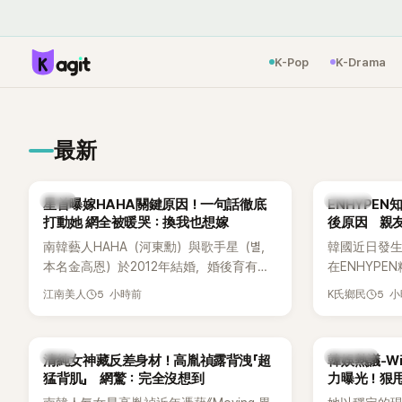
K-Pop
K-Drama
最新
韓星
K-POP
星首曝嫁HAHA關鍵原因！一句話徹底
ENHYPE
打動她 網全被暖哭：換我也想嫁
後原因 親
南韓藝人HAHA（河東勳）與歌手星（별，
韓國近日發
本名金高恩）於2012年結婚，婚後育有兩
在ENHYP
子一女，一家五口生活幸福美滿，也是韓
粉絲，日前在
5 小時前
5 
江南美人
K氏鄉民
國演藝圈公認的模範夫妻。近日，星首度
不幸身亡，
公開當年決定嫁給HAHA的關鍵原因，竟是
少粉絲湧入
一句讓她至今仍難忘的話，也成為她點頭
親友也陸續
韓星
熱議討論
清純女神藏反差身材！高胤禎露背洩「超
韓娛熱議-Win
步入婚姻的最大理由。
止揣測，盼
猛背肌」 網驚：完全沒想到
力曝光！狠甩