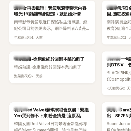
「三大記者會」之一。近日她在綜藝節目中親
為韓國最具
韓星
韓星
爆料女再丟鐵證！黃晸珉避妻聊天內容
《鐵拳教育》
口回憶這段「隆乳疑雲黑歷史」，話題再度被
曝光 1句話讓韓網認定：就是婚外情
因」遭狂挖
翻出來熱議。 2日播出的 SBS 綜藝節目
南韓影帝黃晸珉近日深陷私生活爭議，經
南韓演員金武烈
《我的經紀人太難搞－秘書鎮》，邀請同時
紀公司日前強硬表示，網路爆料者A某是涉
教育》紅遍全
兼顧工作與育兒的演藝圈代表「媽媽群」
嫌長期跟蹤黃晸珉的嫌疑人，已採取法律
被爆出一段
——李智惠、李賢怡、李恩亨，以第13位
1 天前
2 
年糕歐巴
年糕歐巴
行動。不過，A某並未因此停止發聲，5日
當年差點不
「My Star」身分登場，分享最真實的生活日
再度透過社群平台公開更多內容，反駁經
男團偶像的
常。 節目一開始，李瑞鎮 率先與李智惠會
紀公司的說法，強調兩人的聯繫一直都是
合，兩人邊搭車邊聊天，氣氛輕鬆。聊到
熱議討論
K-POP
韓娛熱議-徐康俊終於回歸本業拍劇了
Jennie
「雙向互動」，並非外界所稱的單方面騷擾。
最近的新聞，李瑞鎮突然直球發問：「妳不
到BTS V
韓娛熱議-徐康俊終於回歸本業拍劇了
是上新聞了？說妳去做整形？是人中縮短
BLACKPIN
手術嗎？」一貫犀利又不留情的問法，讓現
2 天前
泡菜鄉民
《Cosmopo
場瞬間笑成一片。對此，李智惠也毫不閃
Tame Impa
躲，淡定接招，兩人鬥嘴默契十足。 話題
2 
K氏鄉民
Remix）
接著一路延燒到過去的爭議。李瑞鎮脫口
「共同朋友」
補刀：「妳以前不是還在游泳池開過記者
BTS成員V
會？」直接點名她當年的風波。李智惠聽了
K-POP
K-POP
有片/Red Velvet瑟琪演唱會淚崩！緊抱
東海、Dar
忍不住笑說：「哥怎麼連這個都知道？」李瑞
Yeri哭到停不下來 粉全猜是「這原因」
出 SE7E
鎮則回嘴：「那時候新聞鬧那麼大，不知道
韓國女團Red Velvet日前帶著全新迷你專
Super Ju
才奇怪吧。」一來一往，氣氛反而更加輕
輯《Velvet Summer》回歸，這也是她們時
目《東海物與