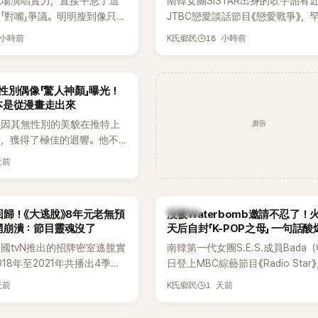
現場演唱實力，直接平息了這
南韓女團SISTAR出身的歌手韶宥
「對嘴」爭議。明明瘦到像只剩
JTBC戀愛談話節目《戀愛戰爭》，
還能唱出這麼驚人的爆發力和
自己的感情生活，不僅坦言已經整
 小時前
18 小時前
K氏鄉民
有談戀愛，更首度透露空窗至今的
全與上一段戀情有關，一番真心告
場來賓都相當震驚。
性別偶像「驚人神顏」曝光！
本是從漫畫走出來
廣告
員因其無性別的美貌在推特上
論，獲得了極佳的迴響。他不
，舞技也備受讚譽。
天前
K-POP
歸！《大逃脫》8年元老無預
沒被Waterbomb邀請不忍了！
網崩潰：節目靈魂沒了
天后自封「K-POP之母」 一句話
韓國tvN推出的招牌密室逃脫實
南韓第一代女團S.E.S.成員Bada
18年至2021年共播出4季，
日登上MBC綜藝節目《Radio Star
打造完整的「大逃脫宇宙
分享近況，還罕見公開向夏季音樂
天前
1 天前
K氏鄉民
」，憑藉燒腦劇情、電影級場景
Waterbomb喊話，笑稱自己至今
觀，累積大批死忠粉絲，被譽
演出，更幽默表示：「我名字就叫