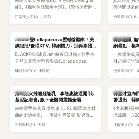
南韓人氣女星高胤禎近年憑藉《Moving 異
她以穩定的
能》、《機智住院醫生生活》、《愛情怎麼翻
段時間以來的
譯？》、《努力克服自卑的我們》等多部熱門
骨頭，怎麼
16 小時前
18
江南美人
泡菜鄉民
作品，躍升為韓劇新一代女神代表，不僅
音量？
演技備受肯定，精緻五官與清新空靈的氣
質也擄獲大批粉絲。近日，她因分享一組
K-POP
熱議討論
Jennie登Lollapalooza壓軸慘翻車！美
韓娛熱議-無
近況照意外掀起熱議，不是因為仙氣十足
媒狠批「像唱KTV」 韓網補刀：別再拿體
網暴動：根
的美貌，而是藏在纖細身材下的超狂背肌
力當藉口
BLACKPINK成員Jennie近日以個人歌手身
一位偶像成
與肩膀線條，反差感十足，讓不少網友看
分登上美國大型音樂節《Lollapalooza
引起廣泛討
傻直呼：「原來她身材這麼猛！」
Chicago》主舞台，不僅成為首位擔任該音
僅外型出眾
19 小時前
1 
K氏鄉民
泡菜鄉民
樂節Headliner（壓軸主秀）的K-POP女
SOLO歌手，寫下全新紀錄。然而，演出結
束後卻掀起兩極評價，不僅現場歌唱實力
K-POP
韓星
身材太火辣遭疑隆乳！李智惠被逼開「比
神童才宣布回
遭部分網友質疑，就連美國當地媒體也毫
基尼記者會」 腋下全攤開震撼全場
警退出 韓
不留情給出負評，甚至形容整場演出「就像
南韓歌手兼演員 李智惠 出道初期因為身材
《大逃脫》是
一場豪華KTV」。
曲線太過搶眼，一度被外界質疑「動過隆乳
境綜藝，自20
手術」，最後甚至被公司安排親上火線，召
由鄭鍾淵PD
1 天前
1 
年糕歐巴
江南美人
開前所未見的「泳裝記者會」澄清。這場記者
（DTCU）
會後來還被韓國演藝圈點名為流傳至今的
與龐大世界