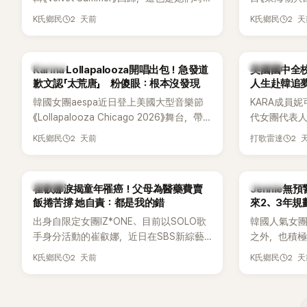
鬆。 談到當年情況，李智惠終於鬆口坦
隔2年再度推出新作品。為慶祝出道12週
Dara擔任
言，當時確實被質疑動過隆胸手術。她回
2 天前
2 
K氏鄉民
K氏鄉民
年，五位成員也一連舉辦三場粉絲演唱
澀往事，也
憶：「拍了比基尼照片之後，就開始被說是
會，與粉絲共同回顧經典歌曲、帶來新歌
緋聞，讓東海
不是去隆乳了。」為了澄清誤會，她只好親
舞台。不過，成員瑟琪卻在演出過程中數
絲以為我們交
自站出來說清楚。 李智惠進一步解釋，當
K-POP
K-POP
Karina Lollapalooza開唱出包！急發道
美國國中全校
度落淚，令人相當心疼。
時隆胸手術幾乎只有「腋下切開」一種方式，
歉文認「太荒唐」 粉傻眼：根本沒發現
人生赴韓追
「所以我就想，既然一直說我有做，那我乾
韓國女團aespa近日登上美國大型音樂節
KARA成員妮
脆把腋下給大家看，證明我根本沒動過。」
《Lollapalooza Chicago 2026》舞台，帶
代女團代表
一句話說完，全場瞬間炸鍋，來賓又驚又
來多首代表作與新歌演出，現場氣氛嗨
是，她其實
笑。 事實上，早在 2006 年，李智惠就為
2 天前
2 
K氏鄉民
打歌雷達
翻。不過，成員Karina卻在演出後主動坦
是一名不折
了證明自己沒有「隆乳」，真的召開了一場泳
承，自己因為太緊張，在表演過程中一度
透露，自己
裝記者招待會。當時她穿著比基尼站在一
忘記歌詞，還親自向粉絲道歉。
校第一名，
排攝影機前，面對媒體擺出各種姿勢，畫
K-POP
K-POP
崔叡娜淚揭童年罹癌！父母為醫藥費賣
Jennie無
友熱議。
面至今仍被網友津津樂道。 這段為平息爭
飯捲苦撐 她自責：都是我的錯
來2、3年規
議、直接公開腋下畫面自證清白的往事再
出身自限定女團IZ*ONE、目前以SOLO歌
韓國人氣女團B
度被提起，節目現場立刻充滿驚呼聲與笑
手身分活動的崔叡娜，近日在SBS新綜藝
之外，也積極
聲，也再次讓人見識到她面對流言時「豁出
《我的餘生戀愛》（내 남은 연애）中，首度談
即將推出全
2 天前
2 
去」的直率性格。其實她過去也曾在 SBS
K氏鄉民
K氏鄉民
起自己幼年罹患小兒癌的經歷，回憶起父
出中搶先公
節目《脫掉鞋子恢單4Men》 中，親自公開
母為了籌措醫療費四處奔波，甚至靠賣飯
不過，她近
那張當年引發話題的「腋下比基尼照」，再次
捲維持生計，讓她忍不住當場落淚，坦言
季音樂節行
重提這段至今仍被粉絲視為黑歷史代表作