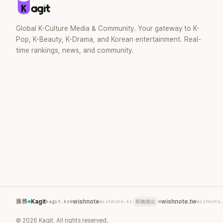
Global K-Culture Media & Community. Your gateway to K-
Pop, K-Beauty, K-Drama, and Korean entertainment. Real-
time rankings, news, and community.
服務
Kagit
kagit.kr
wishnote
wishnote.kr
wishnote.tw
wishnote
即將推出
©
2026
Kagit. All rights reserved.