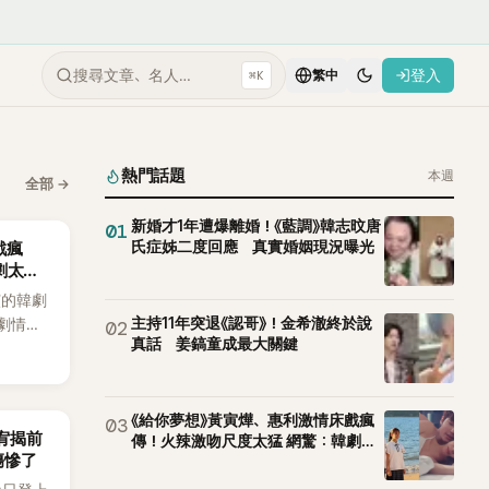
搜尋文章、名人…
登入
⌘K
繁中
熱門話題
本週
全部
→
新婚才1年遭爆離婚！《藍調》韓志旼唐
01
氏症姊二度回應 真實婚姻現況曝光
戲瘋
劇太敢
演的韓劇
主持11年突退《認哥》！金希澈終於說
劇情進
02
真話 姜鎬童成最大關鍵
溫。最
，更接連
上瘋
《給你夢想》黃寅燁、惠利激情床戲瘋
03
韶宥揭前
傳！火辣激吻尺度太猛 網驚：韓劇太
傷慘了
敢拍