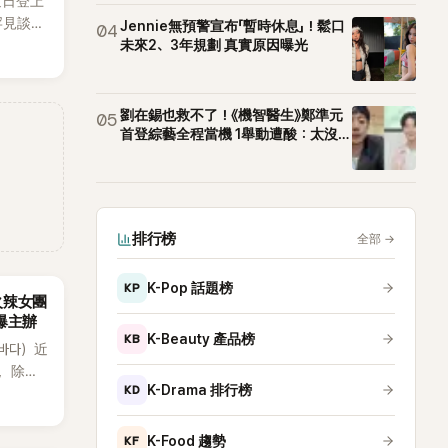
近日登上
罕見談及
Jennie無預警宣布「暫時休息」！鬆口
04
整5年沒
未來2、3年規劃 真實原因曝光
原因，
白讓現
劉在錫也救不了！《機智醫生》鄭準元
05
首登綜藝全程當機 1舉動遭酸：太沒誠
意
排行榜
全部
→
KP
K-Pop 話題榜
火辣女團
酸爆主辦
KB
K-Beauty 產品榜
（바다）近
》，除了
KD
K-Drama 排行榜
節
從未受邀
KF
K-Food 趨勢