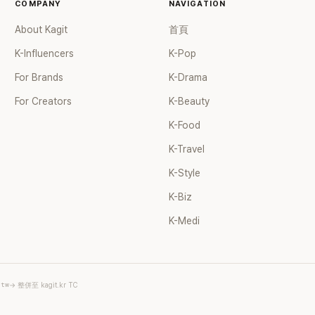
COMPANY
NAVIGATION
About Kagit
首頁
K-Influencers
K-Pop
For Brands
K-Drama
For Creators
K-Beauty
K-Food
K-Travel
K-Style
K-Biz
K-Medi
.tw
→ 整併至 kagit.kr TC