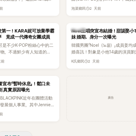
嘉賓。兩人不僅回憶出道前的青
享受夏日，展現了清爽活潑的魅力
天前
2 天前
泡菜鄉民
首度聊起當年鬧得沸沸揚揚的
忍不住笑說：「真的有很多粉
往過。」
K-POP
第一！KARA妮可放棄學霸
Noel主唱突宣布結婚！甜認娶小
夢 竟成一代傳奇女團成員
妹 婚期、身分一次曝光
可是不少K-POP粉絲心中的二
韓國男團「Noel（노을）」成員姜均
人物，不過鮮少有人知道的
婚喜訊！對象是小他14歲的演員劉
不只是舞台上的人氣偶像，更
（유하진 音譯），兩人將於10月3
天前
2 天前
K氏鄉民
不扣的學霸。她日前在節目中
爾低調舉辦婚禮，消息一出立刻引
在美國就讀國中時，曾拿下全
注。
優異成績曝光後，再度掀起網
預警宣布「暫時休息」！鬆口未
劃 真實原因曝光
廣告
LACKPINK近年在團體活動
發展個人事業，其中Jennie
新個人專輯，近期更陸續在演
天前
開新歌，引發粉絲高度期待。
日受訪時也透露，完成今年夏
程後，將暫時放慢腳步，替自