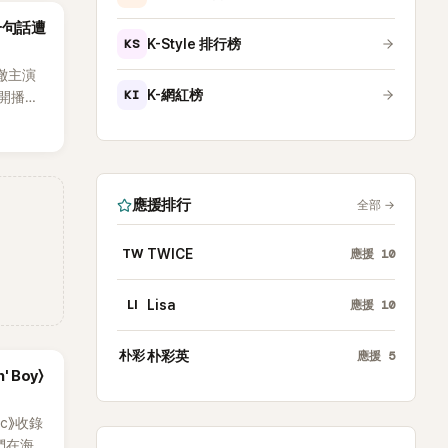
沒找我，這
一句話遭
全場，也
KS
K-Style 排行榜
澈主演
KI
K-網紅榜
開播，
段發言卻
將焦點
女性」意
應援排行
全部
→
TW
TWICE
應援
10
LI
Lisa
應援
10
朴彩
朴彩英
應援
5
' Boy〉
ic》收錄
員們在海邊