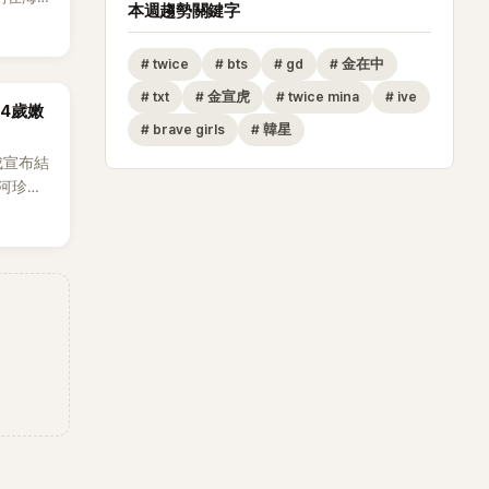
本週趨勢關鍵字
。
#
twice
#
bts
#
gd
#
金在中
#
txt
#
金宣虎
#
twice mina
#
ive
14歲嫩
#
brave girls
#
韓星
成宣布結
河珍
0日在首
發關