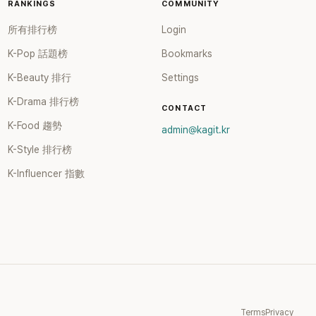
RANKINGS
COMMUNITY
所有排行榜
Login
K-Pop 話題榜
Bookmarks
K-Beauty 排行
Settings
K-Drama 排行榜
CONTACT
K-Food 趨勢
admin@kagit.kr
K-Style 排行榜
K-Influencer 指數
Terms
Privacy