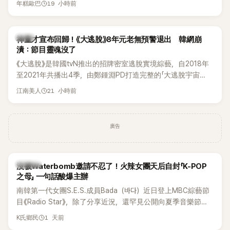
19 小時前
年糕歐巴
韓國演藝圈點名為流傳至今的「三大記者會」之一。近日她在綜
藝節目中親口回憶這段「隆乳疑雲黑歷史」，話題再度被翻出來
熱議。 2日播出的 SBS 綜藝節目《我的經紀人太難搞－秘書
韓星
神童才宣布回歸！《大逃脫》8年元老無預警退出 韓網崩
鎮》，邀請同時兼顧工作與育兒的演藝圈代表「媽媽群」——李智
潰：節目靈魂沒了
惠、李賢怡、李恩亨，以第13位「My Star」身分登場，分享最真
《大逃脫》是韓國tvN推出的招牌密室逃脫實境綜藝，自2018年
實的生活日常。 節目一開始，李瑞鎮 率先與李智惠會合，兩人
至2021年共播出4季，由鄭鍾淵PD打造完整的「大逃脫宇宙
邊搭車邊聊天，氣氛輕鬆。聊到最近的新聞，李瑞鎮突然直球
（DTCU）」，憑藉燒腦劇情、電影級場景與龐大世界觀，累積
發問：「妳不是上新聞了？說妳去做整形？是人中縮短手術嗎？」
21 小時前
江南美人
大批死忠粉絲，被譽為韓國最具代表性的密室逃脫綜藝之一。
一貫犀利又不留情的問法，讓現場瞬間笑成一片。對此，李智
惠也毫不閃躲，淡定接招，兩人鬥嘴默契十足。 話題接著一路
延燒到過去的爭議。李瑞鎮脫口補刀：「妳以前不是還在游泳池
廣告
開過記者會？」直接點名她當年的風波。李智惠聽了忍不住笑
說：「哥怎麼連這個都知道？」李瑞鎮則回嘴：「那時候新聞鬧那
麼大，不知道才奇怪吧。」一來一往，氣氛反而更加輕鬆。 談到
K-POP
沒被Waterbomb邀請不忍了！火辣女團天后自封「K-POP
當年情況，李智惠終於鬆口坦言，當時確實被質疑動過隆胸手
之母」 一句話酸爆主辦
術。她回憶：「拍了比基尼照片之後，就開始被說是不是去隆乳
南韓第一代女團S.E.S.成員Bada（바다）近日登上MBC綜藝節
了。」為了澄清誤會，她只好親自站出來說清楚。 李智惠進一步
目《Radio Star》，除了分享近況，還罕見公開向夏季音樂節
解釋，當時隆胸手術幾乎只有「腋下切開」一種方式，「所以我就
Waterbomb喊話，笑稱自己至今從未受邀演出，更幽默表示：
想，既然一直說我有做，那我乾脆把腋下給大家看，證明我根
1 天前
K氏鄉民
「我名字就叫『Bada（海）』，Waterbomb卻沒找我，這根本只
本沒動過。」一句話說完，全場瞬間炸鍋，來賓又驚又笑。 事實