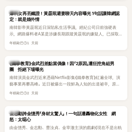
是懂了皮毛。」一番話笑翻全場，也引發網友熱議。
上，早在 2006 年，李智惠就為了證明自己沒有「隆乳」，真的
召開了一場泳裝記者招待會。當時她穿著比基尼站在一排攝影
韓星
爆料女再丟鐵證！黃晸珉避妻聊天內容曝光 1句話讓韓網認
機前，面對媒體擺出各種姿勢，畫面至今仍被網友津津樂道。
定：就是婚外情
這段為平息爭議、直接公開腋下畫面自證清白的往事再度被提
南韓影帝黃晸珉近日深陷私生活爭議，經紀公司日前強硬表
起，節目現場立刻充滿驚呼聲與笑聲，也再次讓人見識到她面
示，網路爆料者A某是涉嫌長期跟蹤黃晸珉的嫌疑人，已採取
對流言時「豁出去」的直率性格。其實她過去也曾在 SBS 節目
法律行動。不過，A某並未因此停止發聲，5日再度透過社群平
《脫掉鞋子恢單4Men》 中，親自公開那張當年引發話題的「腋下
1 天前
年糕歐巴
台公開更多內容，反駁經紀公司的說法，強調兩人的聯繫一直
比基尼照」，再次重提這段至今仍被粉絲視為黑歷史代表作的事
都是「雙向互動」，並非外界所稱的單方面騷擾。
件。 回顧李智惠的演藝路，她於 1998 年以混聲團體 S#arp 成
員身分出道，該團在 2000 年代初期紅極一時，由李智惠、徐
韓星
《鐵拳教育》金武烈差點當偶像！因「2原因」遭狂挖角組男
智英兩位女成員，以及張錫炫、Chris Kim 兩位男成員組成。不
團 拒絕下場曝光
過後來爆出長達四年的團內霸凌風波，甚至傳出徐智英母親對
南韓演員金武烈近來憑藉Netflix影集《鐵拳教育》紅遍全球，演
李智惠言語辱罵、動手等爭議，最終團體於 2002 年解散。 團
藝事業再攀高峰。近日被爆出一段鮮為人知的出道祕辛，原來
體解散後，李智惠轉型 solo，靠著綜藝與歌唱實力持續活躍演
他當年差點不是以演員身分出道，而是成為男團偶像的一員。
2 天前
年糕歐巴
藝圈。據悉，她當年能加入 S#arp，也與 李尚敏 的賞識有關。
感情方面，李智惠於 2017 年與圈外男友結婚，婚後育有兩個
女兒，一家四口生活幸福美滿。如今除了持續活躍於綜藝節
韓星
金志勳誇金憓秀「身材太驚人」！一句話遭轟物化女性 網
目，她經營的 YouTube 頻道也即將突破百萬訂閱，近年內容深
怒：太噁心
受網友喜愛，再度迎來事業第二春。
由金憓秀、金志勳、曹汝貞、金宰澈主演的戲劇《現在不是出軌