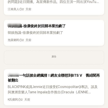
的問題》近日開播，為宣傳新作品，四位主演一同出演YouTube
節目，不料訪談中的一段發言卻意外掀起爭議。不少網友認
2 天前
江南美人
為，他將焦點放在金憓秀的身材，言論帶有「物化女性」意味，
引發大量批評。
熱議討論
韓娛熱議-徐康俊終於回歸本業拍劇了
韓娛熱議-徐康俊終於回歸本業拍劇了
2 天前
泡菜鄉民
廣告
K-POP
Jennie一句話掀全網瘋猜！網友全聯想到BTS V 舊緋聞再
被翻出
BLACKPINK成員Jennie近日接受《Cosmopolitan》專訪，談及
與澳洲音樂人Tame Impala合作推出〈Dracula（JENNIE
Remix）〉的幕後故事，沒想到她一句關於「共同朋友」的回答，
2 天前
K氏鄉民
竟再次引發外界對她與BTS成員V緋聞的討論。