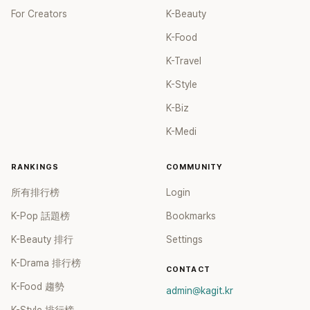
For Creators
K-Beauty
K-Food
K-Travel
K-Style
K-Biz
K-Medi
RANKINGS
COMMUNITY
所有排行榜
Login
K-Pop 話題榜
Bookmarks
K-Beauty 排行
Settings
K-Drama 排行榜
CONTACT
K-Food 趨勢
admin@kagit.kr