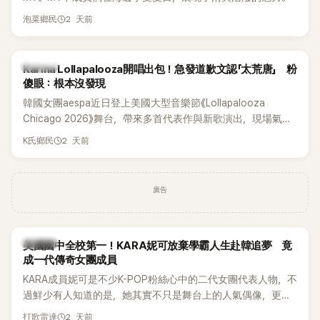
2 天前
泡菜鄉民
K-POP
Karina Lollapalooza開唱出包！急發道歉文認「太荒唐」 粉
傻眼：根本沒發現
韓國女團aespa近日登上美國大型音樂節《Lollapalooza
Chicago 2026》舞台，帶來多首代表作與新歌演出，現場氣氛
嗨翻。不過，成員Karina卻在演出後主動坦承，自己因為太緊
2 天前
K氏鄉民
張，在表演過程中一度忘記歌詞，還親自向粉絲道歉。
廣告
K-POP
美國國中全校第一！KARA妮可放棄學霸人生赴韓追夢 竟
成一代傳奇女團成員
KARA成員妮可是不少K-POP粉絲心中的二代女團代表人物，不
過鮮少有人知道的是，她其實不只是舞台上的人氣偶像，更是
一名不折不扣的學霸。她日前在節目中透露，自己在美國就讀
2 天前
打歌雷達