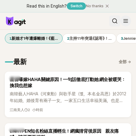
Read this in English?
Switch
No thanks
1
2
3
新婚才1年遭爆離婚！《藍…
主持11年突退《認哥》！…
Jenn
最新
全部
→
韓星
星首曝嫁HAHA關鍵原因！一句話徹底打動她 網全被暖哭：
換我也想嫁
南韓藝人HAHA（河東勳）與歌手星（별，本名金高恩）於2012
年結婚，婚後育有兩子一女，一家五口生活幸福美滿，也是韓
國演藝圈公認的模範夫妻。近日，星首度公開當年決定嫁給
2 小時前
江南美人
HAHA的關鍵原因，竟是一句讓她至今仍難忘的話，也成為她
點頭步入婚姻的最大理由。
K-POP
ENHYPEN知名粉絲直播輕生！網瘋猜背後原因 親友痛