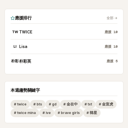
應援排行
全部
→
TW
TWICE
應援
10
LI
Lisa
應援
10
朴彩
朴彩英
應援
5
本週趨勢關鍵字
#
twice
#
bts
#
gd
#
金在中
#
txt
#
金宣虎
#
twice mina
#
ive
#
brave girls
#
韓星