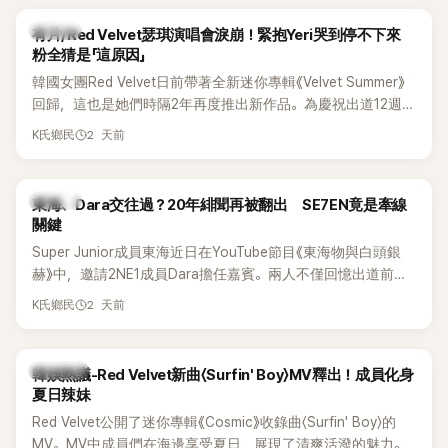
K-POP
有片/Red Velvet瑟琪演唱會淚崩！緊抱Yeri哭到停不下來
粉全猜是「這原因」
韓國女團Red Velvet日前帶著全新迷你專輯《Velvet Summer》
回歸，這也是她們時隔2年再度推出新作品。為慶祝出道12週
年，五位成員也一連舉辦三場粉絲演唱會，與粉絲共同回顧經
2 天前
K氏鄉民
典歌曲、帶來新歌舞台。不過，成員瑟琪卻在演出過程中數度
落淚，令人相當心疼。
K-POP
東海、Dara交往過？20年緋聞再被翻出 SE7EN竟是牽線
關鍵
Super Junior成員東海近日在YouTube節目《東海物與白頭銀
赫》中，邀請2NE1成員Dara擔任嘉賓。兩人不僅回憶出道前的
青澀往事，也首度聊起當年鬧得沸沸揚揚的緋聞，讓東海忍不
2 天前
K氏鄉民
住笑說：「真的有很多粉絲以為我們交往過。」
熱議討論
韓娛熱議-Red Velvet新曲〈Surfin' Boy〉MV釋出！成員化身
夏日辣妹
Red Velvet公開了迷你專輯《Cosmic》收錄曲〈Surfin' Boy〉的
MV。MV中成員們在海邊享受夏日，展現了清爽活潑的魅力。