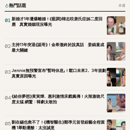
熱門話題
本週
新婚才1年遭爆離婚！《藍調》韓志旼唐氏症姊二度回
01
應 真實婚姻現況曝光
主持11年突退《認哥》！金希澈終於說真話 姜鎬童成
02
最大關鍵
Jennie無預警宣布「暫時休息」！鬆口未來2、3年規劃
03
真實原因曝光
《給你夢想》黃寅燁、惠利激情床戲瘋傳！火辣激吻尺
04
度太猛 網驚：韓劇太敢拍
劉在錫也救不了！《機智醫生》鄭準元首登綜藝全程當
05
機 1舉動遭酸：太沒誠意