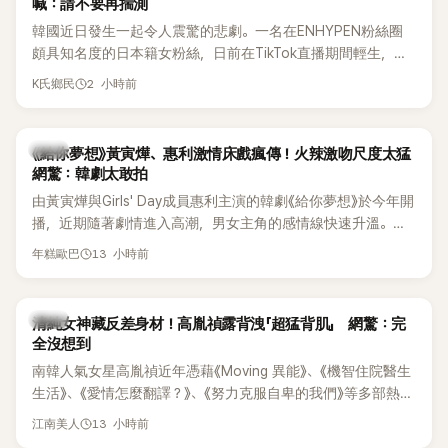
喊：請不要再揣測
韓國近日發生一起令人震驚的悲劇。一名在ENHYPEN粉絲圈
頗具知名度的日本籍女粉絲，日前在TikTok直播期間輕生，最
終不幸身亡，消息曝光後震驚韓網，也讓不少粉絲湧入社群平
2 小時前
K氏鄉民
台哀悼。事發後，死者親友也陸續出面證實噩耗，並呼籲外界
停止揣測，盼逝者安息。
韓劇
《給你夢想》黃寅燁、惠利激情床戲瘋傳！火辣激吻尺度太猛
網驚：韓劇太敢拍
由黃寅燁與Girls' Day成員惠利主演的韓劇《給你夢想》於今年開
播，近期隨著劇情進入高潮，男女主角的感情線快速升溫。最
新播出的第8集不僅上演火辣吻戲，更接連出現床戲橋段，讓
13 小時前
年糕歐巴
相關片段在網路上瘋傳，引發觀眾熱烈討論。
韓星
清純女神藏反差身材！高胤禎露背洩「超猛背肌」 網驚：完
全沒想到
南韓人氣女星高胤禎近年憑藉《Moving 異能》、《機智住院醫生
生活》、《愛情怎麼翻譯？》、《努力克服自卑的我們》等多部熱門
作品，躍升為韓劇新一代女神代表，不僅演技備受肯定，精緻
13 小時前
江南美人
五官與清新空靈的氣質也擄獲大批粉絲。近日，她因分享一組