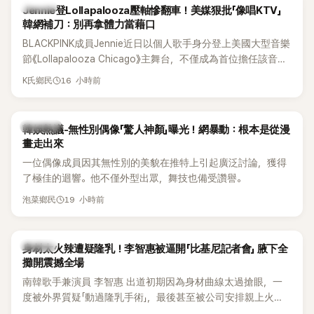
K-POP
Jennie登Lollapalooza壓軸慘翻車！美媒狠批「像唱KTV」
韓網補刀：別再拿體力當藉口
BLACKPINK成員Jennie近日以個人歌手身分登上美國大型音樂
節《Lollapalooza Chicago》主舞台，不僅成為首位擔任該音樂
節Headliner（壓軸主秀）的K-POP女SOLO歌手，寫下全新紀
16 小時前
K氏鄉民
錄。然而，演出結束後卻掀起兩極評價，不僅現場歌唱實力遭
部分網友質疑，就連美國當地媒體也毫不留情給出負評，甚至
形容整場演出「就像一場豪華KTV」。
熱議討論
韓娛熱議-無性別偶像「驚人神顏」曝光！網暴動：根本是從漫
畫走出來
一位偶像成員因其無性別的美貌在推特上引起廣泛討論，獲得
了極佳的迴響。他不僅外型出眾，舞技也備受讚譽。
19 小時前
泡菜鄉民
K-POP
身材太火辣遭疑隆乳！李智惠被逼開「比基尼記者會」 腋下全
攤開震撼全場
南韓歌手兼演員 李智惠 出道初期因為身材曲線太過搶眼，一
度被外界質疑「動過隆乳手術」，最後甚至被公司安排親上火
線，召開前所未見的「泳裝記者會」澄清。這場記者會後來還被