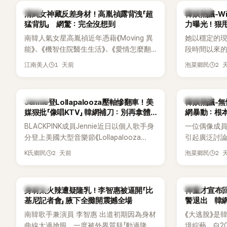
一句讓她至今仍難忘的話，也成為她點頭
親友也陸續
韓星
熱議討論
清純女神藏反差身材！高胤禎露背洩「超
韓娛熱議-Win
步入婚姻的最大理由。
止揣測，盼
猛背肌」 網驚：完全沒想到
力曝光！狠甩
南韓人氣女星高胤禎近年憑藉《Moving 異
她以穩定的
能》、《機智住院醫生生活》、《愛情怎麼翻
段時間以來的
譯？》、《努力克服自卑的我們》等多部熱門
骨頭，怎麼
1 天前
2 
江南美人
泡菜鄉民
作品，躍升為韓劇新一代女神代表，不僅
音量？
演技備受肯定，精緻五官與清新空靈的氣
質也擄獲大批粉絲。近日，她因分享一組
K-POP
熱議討論
Jennie登Lollapalooza壓軸慘翻車！美
韓娛熱議-無
近況照意外掀起熱議，不是因為仙氣十足
媒狠批「像唱KTV」 韓網補刀：別再拿體
網暴動：根
的美貌，而是藏在纖細身材下的超狂背肌
力當藉口
BLACKPINK成員Jennie近日以個人歌手身
一位偶像成
與肩膀線條，反差感十足，讓不少網友看
分登上美國大型音樂節《Lollapalooza
引起廣泛討
傻直呼：「原來她身材這麼猛！」
Chicago》主舞台，不僅成為首位擔任該音
僅外型出眾
2 天前
2 
K氏鄉民
泡菜鄉民
樂節Headliner（壓軸主秀）的K-POP女
SOLO歌手，寫下全新紀錄。然而，演出結
束後卻掀起兩極評價，不僅現場歌唱實力
K-POP
韓星
身材太火辣遭疑隆乳！李智惠被逼開「比
神童才宣布回
遭部分網友質疑，就連美國當地媒體也毫
基尼記者會」 腋下全攤開震撼全場
警退出 韓
不留情給出負評，甚至形容整場演出「就像
南韓歌手兼演員 李智惠 出道初期因為身材
《大逃脫》是
一場豪華KTV」。
曲線太過搶眼，一度被外界質疑「動過隆乳
境綜藝，自20