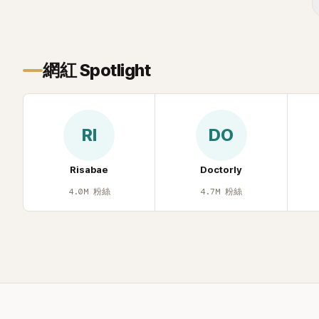
忍不住笑說：「哥怎麼連這個都知道？」李瑞
鎮則回嘴：「那時候新聞鬧那麼大，不知道
才奇怪吧。」一來一往，氣氛反而更加輕
鬆。 談到當年情況，李智惠終於鬆口坦
網紅 Spotlight
言，當時確實被質疑動過隆胸手術。她回
憶：「拍了比基尼照片之後，就開始被說是
不是去隆乳了。」為了澄清誤會，她只好親
自站出來說清楚。 李智惠進一步解釋，當
RI
DO
時隆胸手術幾乎只有「腋下切開」一種方式，
「所以我就想，既然一直說我有做，那我乾
脆把腋下給大家看，證明我根本沒動過。」
Risabae
Doctorly
一句話說完，全場瞬間炸鍋，來賓又驚又
4.0M
粉絲
4.7M
粉絲
笑。 事實上，早在 2006 年，李智惠就為
了證明自己沒有「隆乳」，真的召開了一場泳
裝記者招待會。當時她穿著比基尼站在一
排攝影機前，面對媒體擺出各種姿勢，畫
面至今仍被網友津津樂道。 這段為平息爭
議、直接公開腋下畫面自證清白的往事再
度被提起，節目現場立刻充滿驚呼聲與笑
聲，也再次讓人見識到她面對流言時「豁出