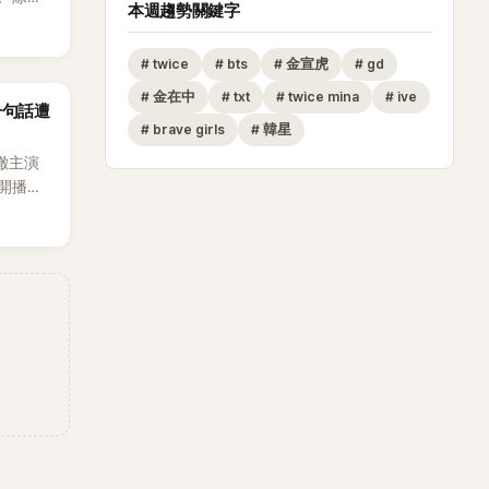
本週趨勢關鍵字
節
從未受邀
#
twice
#
bts
#
金宣虎
#
gd
沒找我，這
#
金在中
#
txt
#
twice mina
#
ive
一句話遭
全場，也
#
brave girls
#
韓星
澈主演
開播，
段發言卻
將焦點
女性」意