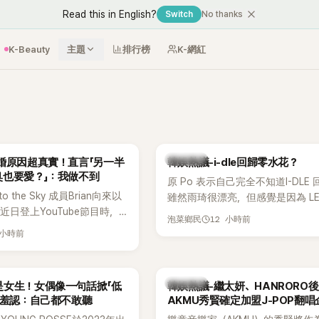
Read this in English?
Switch
No thanks
K-Beauty
主題
排行榜
K-網紅
熱議討論
婚原因超真實！直言「另一半
韓娛熱議-i-dle回歸零水花？
臭也要愛？」：我做不到
原 Po 表示自己完全不知道I-DLE
to the Sky 成員Brian向來以
雖然雨琦很漂亮，但感覺是因為 L
近日登上YouTube節目時，
SSERAFIM 和 aespa 佔據了市場
12 小時前
泡菜鄉民
的婚姻觀，直言無法理解「連
 小時前
、便便臭都要愛」這種說法，
自己是不婚主義者，一番超直
熱議。
熱議討論
是女生！女偶像一句話掀「低
韓娛熱議-繼太妍、HANRORO
 羞認：自己都不敢聽
AKMU秀賢確定加盟J-POP翻唱