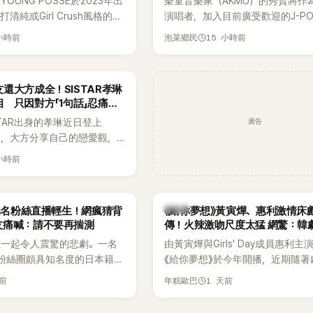
OUNG POSSE於2023年出
樂童音樂家（AKMU）的秀賢將作
清純或Girl Crush風格的女
演唱者，加入目前廣受歡迎的J-P
濃厚的Hip-Hop元素、自
企劃。繼太妍和Hanroro之後，秀
 小時前
15 小時前
泡菜鄉民
員親自參與創作為特色，MV也
選為第三首翻唱歌曲的主唱，並於
頭、塗鴉、滑板等文化元素。
成錄音。
身四大經紀公司，仍憑藉鮮明
還大方成全！SISTAR孝琳
，在海外尤其是歐美市場累積
 只因對方「1句話」忍痛放
逐漸成為第五代女團中極具辨
廣告
STAR出身的孝琳近日登上
代代表之一。
e節目，大方分享自己的戀愛觀，
過去曾遭最好的朋友搶走男
 小時前
，當時選擇瀟灑放手，但如果
在再發生，「我絕對不會坐視
發言掀起熱議。
韓劇
N知名粉絲直播輕生！網瘋猜背
《給你夢想》黃寅燁、惠利激情床
友痛喊：請不要再揣測
傳！火辣激吻尺度太猛 網驚：韓
拍
生一起令人震驚的悲劇。一名
由黃寅燁與Girls' Day成員惠利主
EN粉絲圈頗具知名度的日本籍女
《給你夢想》於今年開播，近期隨著
TikTok直播期間輕生，最終
入高潮，男女主角的感情線快速升
天前
1 天前
年糕歐巴
消息曝光後震驚韓網，也讓不
新播出的第8集不僅上演火辣吻戲
社群平台哀悼。事發後，死者
出現床戲橋段，讓相關片段在網路