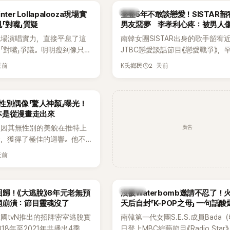
出面證實噩耗，並呼籲外界停
傳，引發觀眾熱烈討論。
韓星
ter Lollapalooza現場實
整整5年不敢談戀愛！SISTAR
逝者安息。
「對嘴」質疑
男友惡夢 李孝利心疼：被男人
現場演唱實力，直接平息了這
南韓女團SISTAR出身的歌手韶宥
「對嘴」爭議。明明瘦到像只剩
JTBC戀愛談話節目《戀愛戰爭》，
還能唱出這麼驚人的爆發力和
自己的感情生活，不僅坦言已經整
天前
2 天前
K氏鄉民
有談戀愛，更首度透露空窗至今的
全與上一段戀情有關，一番真心告
場來賓都相當震驚。
性別偶像「驚人神顏」曝光！
本是從漫畫走出來
廣告
員因其無性別的美貌在推特上
論，獲得了極佳的迴響。他不
，舞技也備受讚譽。
天前
K-POP
歸！《大逃脫》8年元老無預
沒被Waterbomb邀請不忍了！
網崩潰：節目靈魂沒了
天后自封「K-POP之母」 一句話
韓國tvN推出的招牌密室逃脫實
南韓第一代女團S.E.S.成員Bada
18年至2021年共播出4季，
日登上MBC綜藝節目《Radio Star