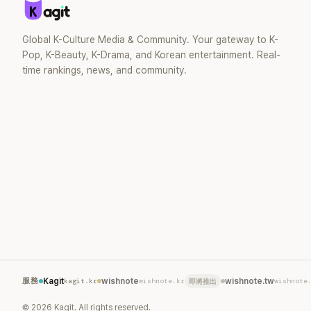
去」的直率性格。其實她過去也曾在 SBS
節目《脫掉鞋子恢單4Men》 中，親自公開
那張當年引發話題的「腋下比基尼照」，再次
Global K-Culture Media & Community. Your gateway to K-
重提這段至今仍被粉絲視為黑歷史代表作
Pop, K-Beauty, K-Drama, and Korean entertainment. Real-
的事件。 回顧李智惠的演藝路，她於
time rankings, news, and community.
1998 年以混聲團體 S#arp 成員身分出
道，該團在 2000 年代初期紅極一時，由
李智惠、徐智英兩位女成員，以及張錫
炫、Chris Kim 兩位男成員組成。不過後來
爆出長達四年的團內霸凌風波，甚至傳出
徐智英母親對李智惠言語辱罵、動手等爭
議，最終團體於 2002 年解散。 團體解散
後，李智惠轉型 solo，靠著綜藝與歌唱實
力持續活躍演藝圈。據悉，她當年能加入
S#arp，也與 李尚敏 的賞識有關。 感情方
面，李智惠於 2017 年與圈外男友結婚，
婚後育有兩個女兒，一家四口生活幸福美
滿。如今除了持續活躍於綜藝節目，她經
營的 YouTube 頻道也即將突破百萬訂閱，
服務
Kagit
kagit.kr
wishnote
wishnote.kr
wishnote.tw
wishnote
即將推出
近年內容深受網友喜愛，再度迎來事業第
二春。
©
2026
Kagit. All rights reserved.