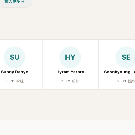
載入更多 →
SU
HY
SE
Sunny Dahye
Hyram Yarbro
Seonkyoung L
1.7M
粉絲
5.1M
粉絲
2.9M
粉