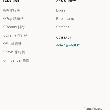
RANKINGS
COMMUNITY
所有排行榜
Login
K-Pop 話題榜
Bookmarks
K-Beauty 排行
Settings
K-Drama 排行榜
CONTACT
K-Food 趨勢
admin@kagit.kr
K-Style 排行榜
K-Influencer 指數
Terms
Privacy