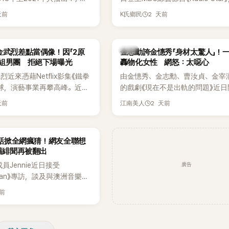
打造完整的「大逃脫宇宙
分享近況，還罕見公開向夏季音樂
天前
2 天前
K氏鄉民
」，憑藉燒腦劇情、電影級場景
Waterbomb喊話，笑稱自己至今
觀，累積大批死忠粉絲，被譽
演出，更幽默表示：「我名字就叫
代表性的密室逃脫綜藝之一。
『Bada（海）』，Waterbomb卻
韓星
金武烈差點當偶像！因「2原
金志勳誇金憓秀「身材太驚人」！
根本只是懂了皮毛。」一番話笑翻
角組男團 拒絕下場曝光
轟物化女性 網怒：太噁心
引發網友熱議。
近來憑藉Netflix影集《鐵拳
由金憓秀、金志勳、曹汝貞、金宰
球，演藝事業再攀高峰。近日
的戲劇《現在不是出軌的問題》近日
鮮為人知的出道祕辛，原來他
為宣傳新作品，四位主演一同出演
天前
2 天前
江南美人
是以演員身分出道，而是成為
YouTube節目，不料訪談中的一
一員。
意外掀起爭議。不少網友認為，他
放在金憓秀的身材，言論帶有「物化
一句話掀全網瘋猜！網友全聯想
味，引發大量批評。
 舊緋聞再被翻出
廣告
K成員Jennie近日接受
litan》專訪，談及與澳洲音樂人
la合作推出〈Dracula（JENNIE
天前
〉的幕後故事，沒想到她一句關於
的回答，竟再次引發外界對她與
緋聞的討論。