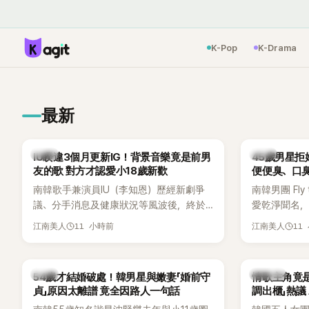
K-Pop
K-Drama
最新
韓星
韓星
IU睽違3個月更新IG！背景音樂竟是前男
45歲男星拒
友的歌 對方才認愛小18歲新歡
便便臭、口
南韓歌手兼演員IU（李知恩）歷經新劇爭
南韓男團 Fly 
議、分手消息及健康狀況等風波後，終於
愛乾淨聞名，
睽違3個月更新社群平台，一口氣曬出20
再度談到自己
11 小時前
11
江南美人
江南美人
張近況照，讓大批粉絲又驚又喜。不過，
另一半的口臭
比起照片本身，更引發熱議的是，她竟選
更大方表明
用前男友張基河所屬樂團的歌曲作為背景
白發言掀起
韓星
K-POP
54歲才結婚破處！韓男星與嫩妻「婚前守
情歌主角竟
音樂，意外掀起韓網討論。
貞」原因太離譜 竟全因路人一句話
調出櫃」熱議