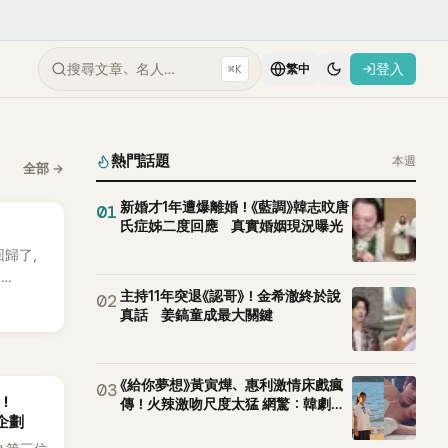
搜尋文章、名人…
登入
⌘K
繁中
熱門話題
本週
全部
→
新婚才1年遭爆離婚！《藍調》韓志旼唐
01
氏症姊二度回應 真實婚姻現況曝光
 回歸了，
E
主持11年突退《認哥》！金希澈終於說
02
。
真話 姜鎬童成最大關鍵
《給你夢想》黃寅燁、惠利激情床戲瘋
03
後！
傳！火辣激吻尺度太猛 網驚：韓劇太
企劃
敢拍