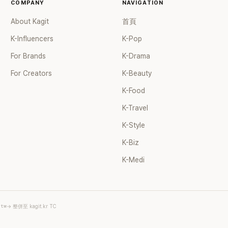
COMPANY
NAVIGATION
About Kagit
首頁
K-Influencers
K-Pop
For Brands
K-Drama
For Creators
K-Beauty
K-Food
K-Travel
K-Style
K-Biz
K-Medi
.tw
→ 整併至 kagit.kr TC