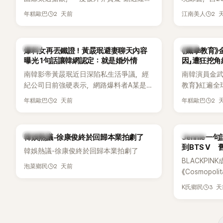
手術」，最後甚至被公司安排親上火線，召
由鄭鍾淵PD
2 天前
2 
年糕歐巴
江南美人
開前所未見的「泳裝記者會」澄清。這場記者
（DTCU）
會後來還被韓國演藝圈點名為流傳至今的
與龐大世界
「三大記者會」之一。近日她在綜藝節目中親
為韓國最具
韓星
韓星
爆料女再丟鐵證！黃晸珉避妻聊天內容
《鐵拳教育》
口回憶這段「隆乳疑雲黑歷史」，話題再度被
曝光 1句話讓韓網認定：就是婚外情
因」遭狂挖
翻出來熱議。 2日播出的 SBS 綜藝節目
南韓影帝黃晸珉近日深陷私生活爭議，經
南韓演員金武烈
《我的經紀人太難搞－秘書鎮》，邀請同時
紀公司日前強硬表示，網路爆料者A某是涉
教育》紅遍全
兼顧工作與育兒的演藝圈代表「媽媽群」
嫌長期跟蹤黃晸珉的嫌疑人，已採取法律
被爆出一段
——李智惠、李賢怡、李恩亨，以第13位
2 天前
2 
年糕歐巴
年糕歐巴
行動。不過，A某並未因此停止發聲，5日
當年差點不
「My Star」身分登場，分享最真實的生活日
再度透過社群平台公開更多內容，反駁經
男團偶像的
常。 節目一開始，李瑞鎮 率先與李智惠會
紀公司的說法，強調兩人的聯繫一直都是
合，兩人邊搭車邊聊天，氣氛輕鬆。聊到
熱議討論
K-POP
韓娛熱議-徐康俊終於回歸本業拍劇了
Jennie
「雙向互動」，並非外界所稱的單方面騷擾。
最近的新聞，李瑞鎮突然直球發問：「妳不
到BTS V
韓娛熱議-徐康俊終於回歸本業拍劇了
是上新聞了？說妳去做整形？是人中縮短
BLACKPIN
手術嗎？」一貫犀利又不留情的問法，讓現
2 天前
泡菜鄉民
《Cosmopo
場瞬間笑成一片。對此，李智惠也毫不閃
Tame Impa
躲，淡定接招，兩人鬥嘴默契十足。 話題
3 
K氏鄉民
Remix）
接著一路延燒到過去的爭議。李瑞鎮脫口
「共同朋友」
補刀：「妳以前不是還在游泳池開過記者
BTS成員V
會？」直接點名她當年的風波。李智惠聽了