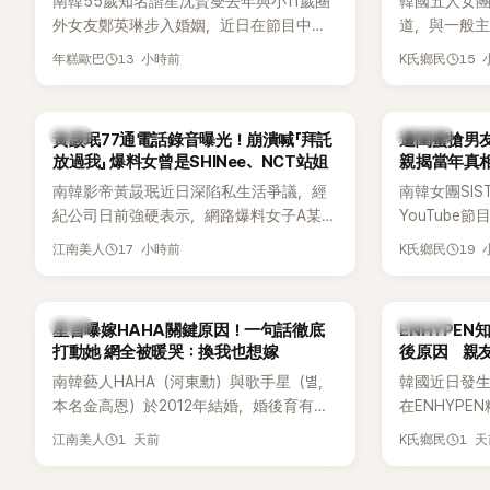
南韓55歲知名諧星沈賢燮去年與小11歲圈
韓國五人女團Y
外女友鄭英琳步入婚姻，近日在節目中分
道，與一般主打
享與妻子的戀愛故事，笑稱兩人原本想享
團不同，她們以
13 小時前
15
年糕歐巴
K氏鄉民
受兩人世界，沒想到站在飯店門口時竟被
創Rap及成
路人認出，還一路替他們加油打氣，讓他
融入美式街
害羞到最後直接放棄進飯店，意外成了婚
雖然並非出
韓星
K-POP
黃晸珉77通電話錄音曝光！崩潰喊「拜託
遭閨蜜搶男友
前一直堅守「婚前守貞」的原因之一。
的音樂風格
放過我」 爆料女曾是SHINee、NCT站姐
親揭當年真相
不少人氣，
手
南韓影帝黃晸珉近日深陷私生活爭議，經
南韓女團SI
識度的新生
紀公司日前強硬表示，網路爆料女子A某涉
YouTub
嫌長期跟蹤黃晸珉，已正式採取法律行
更首度坦承
17 小時前
19
江南美人
K氏鄉民
動。不過，A並未停止發聲，持續透過社群
友。她表示
平台公開爆料，反駁經紀公司的說法，強
同樣的事情現
調兩人一直維持雙向聯繫，並非外界所稱
不管」，直率
韓星
K-POP
星首曝嫁HAHA關鍵原因！一句話徹底
ENHYPE
的單方面騷擾。如今，韓媒《Dispatch》再
打動她 網全被暖哭：換我也想嫁
後原因 親
曝光雙方77通電話的錄音內容，而A也首
南韓藝人HAHA（河東勳）與歌手星（별，
韓國近日發
度承認自己過去曾是SHINee、NCT等偶像
本名金高恩）於2012年結婚，婚後育有兩
在ENHYP
團體的「站姐」，事件持續延燒。
子一女，一家五口生活幸福美滿，也是韓
粉絲，日前在
1 天前
1 
江南美人
K氏鄉民
國演藝圈公認的模範夫妻。近日，星首度
不幸身亡，
公開當年決定嫁給HAHA的關鍵原因，竟是
少粉絲湧入