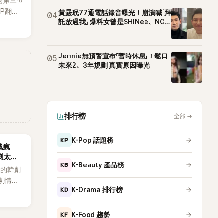
為第三位
OP翻唱
黃晸珉77通電話錄音曝光！崩潰喊「拜
04
賢已獲
託放過我」 爆料女曾是SHINee、NCT
站姐
近期完
Jennie無預警宣布「暫時休息」！鬆口
05
未來2、3年規劃 真實原因曝光
排行榜
全部
→
KP
K-Pop 話題榜
戲瘋
劇太敢
KB
K-Beauty 產品榜
演的韓劇
劇情進
KD
K-Drama 排行榜
溫。最
，更接連
上瘋
KF
K-Food 趨勢