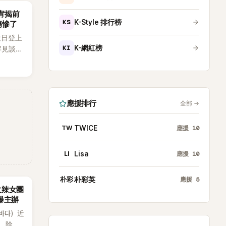
韶宥揭前
KS
K-Style 排行榜
傷慘了
近日登上
KI
K-網紅榜
罕見談及
整5年沒
原因，
白讓現
應援排行
全部
→
TW
TWICE
應援
10
LI
Lisa
應援
10
朴彩
朴彩英
應援
5
火辣女團
酸爆主辦
（바다）近
》，除了